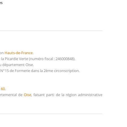
es
ion
Hauts-de-France
.
 Picardie Verte (numéro fiscal : 246000848).
du département Oise.
 N°15 de Formerie dans la 2ème circonscription.
e
60
.
partemental de
Oise
, faisant parti de la région administrative