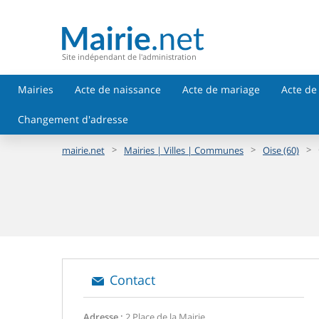
Site indépendant de l'administration
Mairies
Acte de naissance
Acte de mariage
Acte de
Changement d'adresse
>
>
>
mairie.net
Mairies | Villes | Communes
Oise (60)
Contact
Adresse :
2 Place de la Mairie