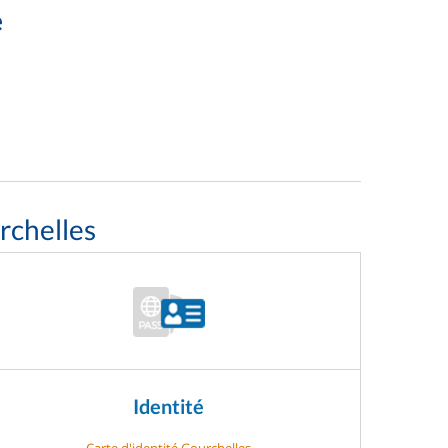
e
rchelles
Identité
Carte d'identité Gourchelles