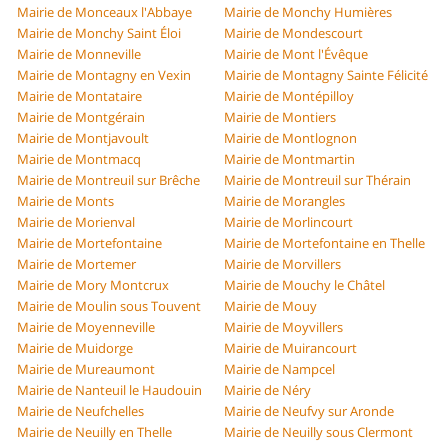
Mairie de Monceaux l'Abbaye
Mairie de Monchy Humières
Mairie de Monchy Saint Éloi
Mairie de Mondescourt
Mairie de Monneville
Mairie de Mont l'Évêque
Mairie de Montagny en Vexin
Mairie de Montagny Sainte Félicité
Mairie de Montataire
Mairie de Montépilloy
Mairie de Montgérain
Mairie de Montiers
Mairie de Montjavoult
Mairie de Montlognon
Mairie de Montmacq
Mairie de Montmartin
Mairie de Montreuil sur Brêche
Mairie de Montreuil sur Thérain
Mairie de Monts
Mairie de Morangles
Mairie de Morienval
Mairie de Morlincourt
Mairie de Mortefontaine
Mairie de Mortefontaine en Thelle
Mairie de Mortemer
Mairie de Morvillers
Mairie de Mory Montcrux
Mairie de Mouchy le Châtel
Mairie de Moulin sous Touvent
Mairie de Mouy
Mairie de Moyenneville
Mairie de Moyvillers
Mairie de Muidorge
Mairie de Muirancourt
Mairie de Mureaumont
Mairie de Nampcel
Mairie de Nanteuil le Haudouin
Mairie de Néry
Mairie de Neufchelles
Mairie de Neufvy sur Aronde
Mairie de Neuilly en Thelle
Mairie de Neuilly sous Clermont