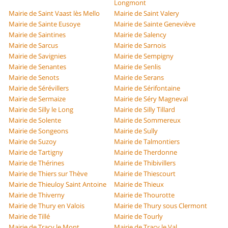
Longmont
Mairie de Saint Vaast lès Mello
Mairie de Saint Valery
Mairie de Sainte Eusoye
Mairie de Sainte Geneviève
Mairie de Saintines
Mairie de Salency
Mairie de Sarcus
Mairie de Sarnois
Mairie de Savignies
Mairie de Sempigny
Mairie de Senantes
Mairie de Senlis
Mairie de Senots
Mairie de Serans
Mairie de Sérévillers
Mairie de Sérifontaine
Mairie de Sermaize
Mairie de Séry Magneval
Mairie de Silly le Long
Mairie de Silly Tillard
Mairie de Solente
Mairie de Sommereux
Mairie de Songeons
Mairie de Sully
Mairie de Suzoy
Mairie de Talmontiers
Mairie de Tartigny
Mairie de Therdonne
Mairie de Thérines
Mairie de Thibivillers
Mairie de Thiers sur Thève
Mairie de Thiescourt
Mairie de Thieuloy Saint Antoine
Mairie de Thieux
Mairie de Thiverny
Mairie de Thourotte
Mairie de Thury en Valois
Mairie de Thury sous Clermont
Mairie de Tillé
Mairie de Tourly
Mairie de Tracy le Mont
Mairie de Tracy le Val