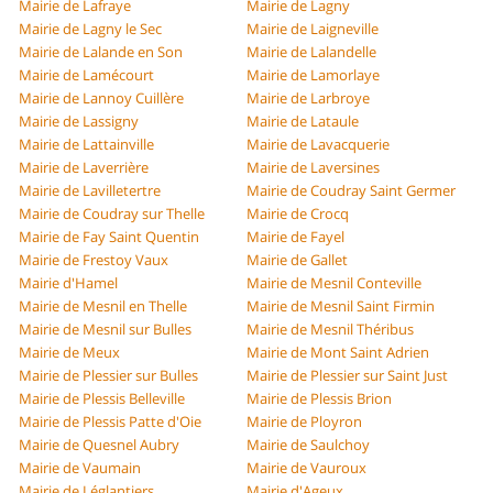
Mairie de Lafraye
Mairie de Lagny
Mairie de Lagny le Sec
Mairie de Laigneville
Mairie de Lalande en Son
Mairie de Lalandelle
Mairie de Lamécourt
Mairie de Lamorlaye
Mairie de Lannoy Cuillère
Mairie de Larbroye
Mairie de Lassigny
Mairie de Lataule
Mairie de Lattainville
Mairie de Lavacquerie
Mairie de Laverrière
Mairie de Laversines
Mairie de Lavilletertre
Mairie de Coudray Saint Germer
Mairie de Coudray sur Thelle
Mairie de Crocq
Mairie de Fay Saint Quentin
Mairie de Fayel
Mairie de Frestoy Vaux
Mairie de Gallet
Mairie d'Hamel
Mairie de Mesnil Conteville
Mairie de Mesnil en Thelle
Mairie de Mesnil Saint Firmin
Mairie de Mesnil sur Bulles
Mairie de Mesnil Théribus
Mairie de Meux
Mairie de Mont Saint Adrien
Mairie de Plessier sur Bulles
Mairie de Plessier sur Saint Just
Mairie de Plessis Belleville
Mairie de Plessis Brion
Mairie de Plessis Patte d'Oie
Mairie de Ployron
Mairie de Quesnel Aubry
Mairie de Saulchoy
Mairie de Vaumain
Mairie de Vauroux
Mairie de Léglantiers
Mairie d'Ageux