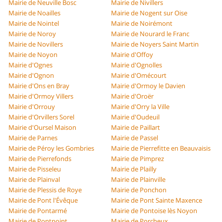
Mairie de Neuville Bosc
Mairie de Nivillers
Mairie de Noailles
Mairie de Nogent sur Oise
Mairie de Nointel
Mairie de Noirémont
Mairie de Noroy
Mairie de Nourard le Franc
Mairie de Novillers
Mairie de Noyers Saint Martin
Mairie de Noyon
Mairie d'Offoy
Mairie d'Ognes
Mairie d'Ognolles
Mairie d'Ognon
Mairie d'Omécourt
Mairie d'Ons en Bray
Mairie d'Ormoy le Davien
Mairie d'Ormoy Villers
Mairie d'Oroër
Mairie d'Orrouy
Mairie d'Orry la Ville
Mairie d'Orvillers Sorel
Mairie d'Oudeuil
Mairie d'Oursel Maison
Mairie de Paillart
Mairie de Parnes
Mairie de Passel
Mairie de Péroy les Gombries
Mairie de Pierrefitte en Beauvaisis
Mairie de Pierrefonds
Mairie de Pimprez
Mairie de Pisseleu
Mairie de Plailly
Mairie de Plainval
Mairie de Plainville
Mairie de Plessis de Roye
Mairie de Ponchon
Mairie de Pont l'Évêque
Mairie de Pont Sainte Maxence
Mairie de Pontarmé
Mairie de Pontoise lès Noyon
Mairie de Pontpoint
Mairie de Porcheux