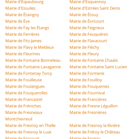
Mairie d'Espaubourg
Mairie d'Esquennoy
Mairie d'Essuiles
Mairie d'Estrées Saint Denis
Mairie de Étavigny
Mairie de Étouy
Mairie de Ève
Mairie de Évricourt
Mairie de Fay les Étangs
Mairie de Feigneux
Mairie de Ferrières
Mairie de Feuquières
Mairie de Fitz James
Mairie de Flavacourt
Mairie de Flavy le Meldeux
Mairie de Fléchy
Mairie de Fleurines
Mairie de Fleury
Mairie de Fontaine Bonneleau
Mairie de Fontaine Chaalis
Mairie de Fontaine Lavaganne
Mairie de Fontaine Saint Lucien
Mairie de Fontenay Torcy
Mairie de Formerie
Mairie de Fouilleuse
Mairie de Fouilloy
Mairie de Foulangues
Mairie de Fouquenies
Mairie de Fouquerolles
Mairie de Fournival
Mairie de Francastel
Mairie de Francières
Mairie de Fréniches
Mairie de Fresne Léguillon
Mairie de Fresneaux
Mairie de Fresnières
Montchevreuil
Mairie de Fresnoy en Thelle
Mairie de Fresnoy la Rivière
Mairie de Fresnoy le Luat
Mairie de Frétoy le Château
Mairie de Frocourt
Mairie de Froissy