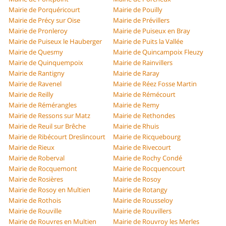
Mairie de Porquéricourt
Mairie de Pouilly
Mairie de Précy sur Oise
Mairie de Prévillers
Mairie de Pronleroy
Mairie de Puiseux en Bray
Mairie de Puiseux le Hauberger
Mairie de Puits la Vallée
Mairie de Quesmy
Mairie de Quincampoix Fleuzy
Mairie de Quinquempoix
Mairie de Rainvillers
Mairie de Rantigny
Mairie de Raray
Mairie de Ravenel
Mairie de Réez Fosse Martin
Mairie de Reilly
Mairie de Rémécourt
Mairie de Rémérangles
Mairie de Remy
Mairie de Ressons sur Matz
Mairie de Rethondes
Mairie de Reuil sur Brêche
Mairie de Rhuis
Mairie de Ribécourt Dreslincourt
Mairie de Ricquebourg
Mairie de Rieux
Mairie de Rivecourt
Mairie de Roberval
Mairie de Rochy Condé
Mairie de Rocquemont
Mairie de Rocquencourt
Mairie de Rosières
Mairie de Rosoy
Mairie de Rosoy en Multien
Mairie de Rotangy
Mairie de Rothois
Mairie de Rousseloy
Mairie de Rouville
Mairie de Rouvillers
Mairie de Rouvres en Multien
Mairie de Rouvroy les Merles