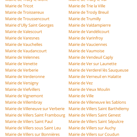
Mairie de Tricot
Mairie de Trie la Ville
Mairie de Troissereux
Mairie de Trosly Breuil
Mairie de Troussencourt
Mairie de Trumilly
Mairie d'Ully Saint Georges
Mairie de Valdampierre
Mairie de Valescourt
Mairie de Vandélicourt
Mairie de Varesnes
Mairie de Varinfroy
Mairie de Vauchelles
Mairie de Vauciennes
Mairie de Vaudancourt
Mairie de Vaumoise
Mairie de Velennes
Mairie de Vendeuil Caply
Mairie de Venette
Mairie de Ver sur Launette
Mairie de Verberie
Mairie de Verderel lès Sauqueuse
Mairie de Verderonne
Mairie de Verneuil en Halatte
Mairie de Versigny
Mairie de Vez
Mairie de Viefvillers
Mairie de Vieux Moulin
Mairie de Vignemont
Mairie de Ville
Mairie de Villembray
Mairie de Villeneuve les Sablons
Mairie de Villeneuve sur Verberie
Mairie de Villers Saint Barthélemy
Mairie de Villers Saint Frambourg
Mairie de Villers Saint Genest
Mairie de Villers Saint Paul
Mairie de Villers Saint Sépulcre
Mairie de Villers sous Saint Leu
Mairie de Villers sur Auchy
Mairie de Villers sur Bonnières
Mairie de Villers sur Coudun