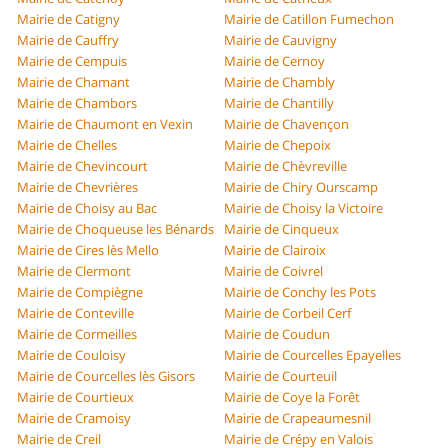
Mairie de Catigny
Mairie de Catillon Fumechon
Mairie de Cauffry
Mairie de Cauvigny
Mairie de Cempuis
Mairie de Cernoy
Mairie de Chamant
Mairie de Chambly
Mairie de Chambors
Mairie de Chantilly
Mairie de Chaumont en Vexin
Mairie de Chavençon
Mairie de Chelles
Mairie de Chepoix
Mairie de Chevincourt
Mairie de Chèvreville
Mairie de Chevrières
Mairie de Chiry Ourscamp
Mairie de Choisy au Bac
Mairie de Choisy la Victoire
Mairie de Choqueuse les Bénards
Mairie de Cinqueux
Mairie de Cires lès Mello
Mairie de Clairoix
Mairie de Clermont
Mairie de Coivrel
Mairie de Compiègne
Mairie de Conchy les Pots
Mairie de Conteville
Mairie de Corbeil Cerf
Mairie de Cormeilles
Mairie de Coudun
Mairie de Couloisy
Mairie de Courcelles Epayelles
Mairie de Courcelles lès Gisors
Mairie de Courteuil
Mairie de Courtieux
Mairie de Coye la Forêt
Mairie de Cramoisy
Mairie de Crapeaumesnil
Mairie de Creil
Mairie de Crépy en Valois