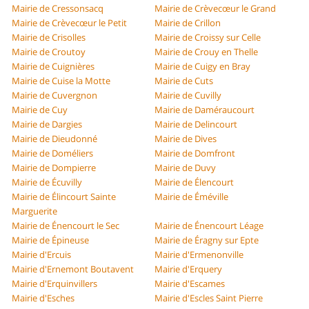
Mairie de Cressonsacq
Mairie de Crèvecœur le Grand
Mairie de Crèvecœur le Petit
Mairie de Crillon
Mairie de Crisolles
Mairie de Croissy sur Celle
Mairie de Croutoy
Mairie de Crouy en Thelle
Mairie de Cuignières
Mairie de Cuigy en Bray
Mairie de Cuise la Motte
Mairie de Cuts
Mairie de Cuvergnon
Mairie de Cuvilly
Mairie de Cuy
Mairie de Daméraucourt
Mairie de Dargies
Mairie de Delincourt
Mairie de Dieudonné
Mairie de Dives
Mairie de Doméliers
Mairie de Domfront
Mairie de Dompierre
Mairie de Duvy
Mairie de Écuvilly
Mairie de Élencourt
Mairie de Élincourt Sainte
Mairie de Éméville
Marguerite
Mairie de Énencourt le Sec
Mairie de Énencourt Léage
Mairie de Épineuse
Mairie de Éragny sur Epte
Mairie d'Ercuis
Mairie d'Ermenonville
Mairie d'Ernemont Boutavent
Mairie d'Erquery
Mairie d'Erquinvillers
Mairie d'Escames
Mairie d'Esches
Mairie d'Escles Saint Pierre