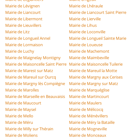
Mairie de Lévignen
Mairie de Lhéraule
Mairie de Liancourt
Mairie de Liancourt Saint Pierre
Mairie de Libermont
Mairie de Lierville
Mairie de Lieuvillers
Mairie de Lihus
Mairie de Litz
Mairie de Loconville
Mairie de Longueil Annel
Mairie de Longueil Sainte Marie
Mairie de Lormaison
Mairie de Loueuse
Mairie de Luchy
Mairie de Machemont
Mairie de Maignelay Montigny
Mairie de Maimbeville
Mairie de Maisoncelle Saint Pierre
Mairie de Maisoncelle Tuilerie
Mairie de Marest sur Matz
Mairie de Mareuil la Motte
Mairie de Mareuil sur Ourcq
Mairie de Margny aux Cerises
Mairie de Margny lès Compiègne
Mairie de Margny sur Matz
Mairie de Marolles
Mairie de Marquéglise
Mairie de Marseille en Beauvaisis
Mairie de Martincourt
Mairie de Maucourt
Mairie de Maulers
Mairie de Maysel
Mairie de Mélicocq
Mairie de Mello
Mairie de Ménévillers
Mairie de Méru
Mairie de Méry la Bataille
Mairie de Milly sur Thérain
Mairie de Mogneville
Mairie de Moliens
Mairie de Monceaux