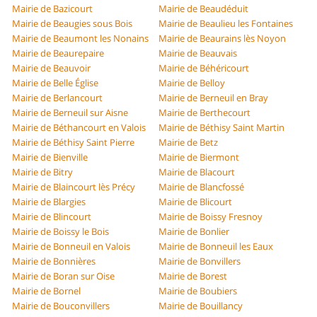
Mairie de Bazicourt
Mairie de Beaudéduit
Mairie de Beaugies sous Bois
Mairie de Beaulieu les Fontaines
Mairie de Beaumont les Nonains
Mairie de Beaurains lès Noyon
Mairie de Beaurepaire
Mairie de Beauvais
Mairie de Beauvoir
Mairie de Béhéricourt
Mairie de Belle Église
Mairie de Belloy
Mairie de Berlancourt
Mairie de Berneuil en Bray
Mairie de Berneuil sur Aisne
Mairie de Berthecourt
Mairie de Béthancourt en Valois
Mairie de Béthisy Saint Martin
Mairie de Béthisy Saint Pierre
Mairie de Betz
Mairie de Bienville
Mairie de Biermont
Mairie de Bitry
Mairie de Blacourt
Mairie de Blaincourt lès Précy
Mairie de Blancfossé
Mairie de Blargies
Mairie de Blicourt
Mairie de Blincourt
Mairie de Boissy Fresnoy
Mairie de Boissy le Bois
Mairie de Bonlier
Mairie de Bonneuil en Valois
Mairie de Bonneuil les Eaux
Mairie de Bonnières
Mairie de Bonvillers
Mairie de Boran sur Oise
Mairie de Borest
Mairie de Bornel
Mairie de Boubiers
Mairie de Bouconvillers
Mairie de Bouillancy