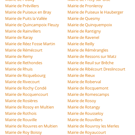
Mairie de Prévillers
Mairie de Pronleroy
Mairie de Puiseux en Bray
Mairie de Puiseux le Hauberger
Mairie de Puits la Vallée
Mairie de Quesmy
Mairie de Quincampoix Fleuzy
Mairie de Quinquempoix
Mairie de Rainvillers
Mairie de Rantigny
Mairie de Raray
Mairie de Ravenel
Mairie de Réez Fosse Martin
Mairie de Reilly
Mairie de Rémécourt
Mairie de Rémérangles
Mairie de Remy
Mairie de Ressons sur Matz
Mairie de Rethondes
Mairie de Reuil sur Brêche
Mairie de Rhuis
Mairie de Ribécourt Dreslincourt
Mairie de Ricquebourg
Mairie de Rieux
Mairie de Rivecourt
Mairie de Roberval
Mairie de Rochy Condé
Mairie de Rocquemont
Mairie de Rocquencourt
Mairie de Romescamps
Mairie de Rosières
Mairie de Rosoy
Mairie de Rosoy en Multien
Mairie de Rotangy
Mairie de Rothois
Mairie de Rousseloy
Mairie de Rouville
Mairie de Rouvillers
Mairie de Rouvres en Multien
Mairie de Rouvroy les Merles
Mairie de Roy Boissy
Mairie de Royaucourt