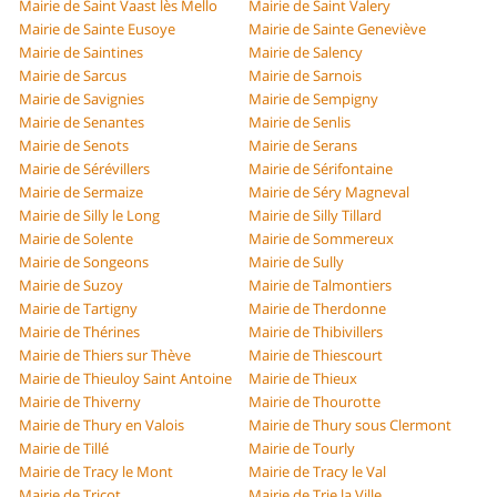
Mairie de Saint Vaast lès Mello
Mairie de Saint Valery
Mairie de Sainte Eusoye
Mairie de Sainte Geneviève
Mairie de Saintines
Mairie de Salency
Mairie de Sarcus
Mairie de Sarnois
Mairie de Savignies
Mairie de Sempigny
Mairie de Senantes
Mairie de Senlis
Mairie de Senots
Mairie de Serans
Mairie de Sérévillers
Mairie de Sérifontaine
Mairie de Sermaize
Mairie de Séry Magneval
Mairie de Silly le Long
Mairie de Silly Tillard
Mairie de Solente
Mairie de Sommereux
Mairie de Songeons
Mairie de Sully
Mairie de Suzoy
Mairie de Talmontiers
Mairie de Tartigny
Mairie de Therdonne
Mairie de Thérines
Mairie de Thibivillers
Mairie de Thiers sur Thève
Mairie de Thiescourt
Mairie de Thieuloy Saint Antoine
Mairie de Thieux
Mairie de Thiverny
Mairie de Thourotte
Mairie de Thury en Valois
Mairie de Thury sous Clermont
Mairie de Tillé
Mairie de Tourly
Mairie de Tracy le Mont
Mairie de Tracy le Val
Mairie de Tricot
Mairie de Trie la Ville