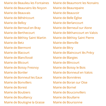
Mairie de Beaulieu les Fontaines
Mairie de Beaumont les Nonains
Mairie de Beaurains lès Noyon
Mairie de Beaurepaire
Mairie de Beauvais
Mairie de Beauvoir
Mairie de Béhéricourt
Mairie de Belle Église
Mairie de Belloy
Mairie de Berlancourt
Mairie de Berneuil en Bray
Mairie de Berneuil sur Aisne
Mairie de Berthecourt
Mairie de Béthancourt en Valois
Mairie de Béthisy Saint Martin
Mairie de Béthisy Saint Pierre
Mairie de Betz
Mairie de Bienville
Mairie de Biermont
Mairie de Bitry
Mairie de Blacourt
Mairie de Blaincourt lès Précy
Mairie de Blancfossé
Mairie de Blargies
Mairie de Blicourt
Mairie de Blincourt
Mairie de Boissy Fresnoy
Mairie de Boissy le Bois
Mairie de Bonlier
Mairie de Bonneuil en Valois
Mairie de Bonneuil les Eaux
Mairie de Bonnières
Mairie de Bonvillers
Mairie de Boran sur Oise
Mairie de Borest
Mairie de Bornel
Mairie de Boubiers
Mairie de Bouconvillers
Mairie de Bouillancy
Mairie de Boullarre
Mairie de Boulogne la Grasse
Mairie de Boursonne