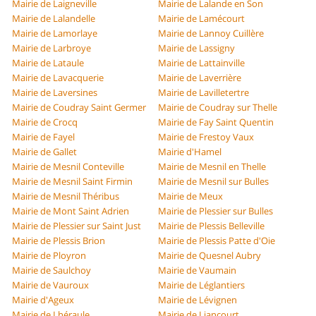
Mairie de Laigneville
Mairie de Lalande en Son
Mairie de Lalandelle
Mairie de Lamécourt
Mairie de Lamorlaye
Mairie de Lannoy Cuillère
Mairie de Larbroye
Mairie de Lassigny
Mairie de Lataule
Mairie de Lattainville
Mairie de Lavacquerie
Mairie de Laverrière
Mairie de Laversines
Mairie de Lavilletertre
Mairie de Coudray Saint Germer
Mairie de Coudray sur Thelle
Mairie de Crocq
Mairie de Fay Saint Quentin
Mairie de Fayel
Mairie de Frestoy Vaux
Mairie de Gallet
Mairie d'Hamel
Mairie de Mesnil Conteville
Mairie de Mesnil en Thelle
Mairie de Mesnil Saint Firmin
Mairie de Mesnil sur Bulles
Mairie de Mesnil Théribus
Mairie de Meux
Mairie de Mont Saint Adrien
Mairie de Plessier sur Bulles
Mairie de Plessier sur Saint Just
Mairie de Plessis Belleville
Mairie de Plessis Brion
Mairie de Plessis Patte d'Oie
Mairie de Ployron
Mairie de Quesnel Aubry
Mairie de Saulchoy
Mairie de Vaumain
Mairie de Vauroux
Mairie de Léglantiers
Mairie d'Ageux
Mairie de Lévignen
Mairie de Lhéraule
Mairie de Liancourt