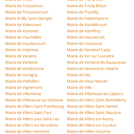
Mairie de Troissereux
Mairie de Trosly Breuil
Mairie de Troussencourt
Mairie de Trumilly
Mairie d'Ully Saint Georges
Mairie de Valdampierre
Mairie de Valescourt
Mairie de Vandélicourt
Mairie de Varesnes
Mairie de Varinfroy
Mairie de Vauchelles
Mairie de Vauciennes
Mairie de Vaudancourt
Mairie de Vaumoise
Mairie de Velennes
Mairie de Vendeuil Caply
Mairie de Venette
Mairie de Ver sur Launette
Mairie de Verberie
Mairie de Verderel lès Sauqueuse
Mairie de Verderonne
Mairie de Verneuil en Halatte
Mairie de Versigny
Mairie de Vez
Mairie de Viefvillers
Mairie de Vieux Moulin
Mairie de Vignemont
Mairie de Ville
Mairie de Villembray
Mairie de Villeneuve les Sablons
Mairie de Villeneuve sur Verberie
Mairie de Villers Saint Barthélemy
Mairie de Villers Saint Frambourg
Mairie de Villers Saint Genest
Mairie de Villers Saint Paul
Mairie de Villers Saint Sépulcre
Mairie de Villers sous Saint Leu
Mairie de Villers sur Auchy
Mairie de Villers sur Bonnières
Mairie de Villers sur Coudun
Mairie de Villers Vermont
Mairie de Villers Vicomte