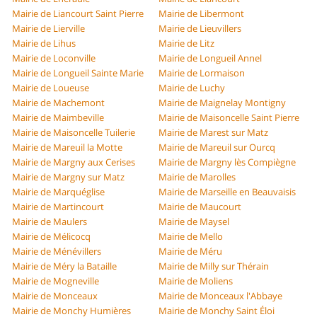
Mairie de Liancourt Saint Pierre
Mairie de Libermont
Mairie de Lierville
Mairie de Lieuvillers
Mairie de Lihus
Mairie de Litz
Mairie de Loconville
Mairie de Longueil Annel
Mairie de Longueil Sainte Marie
Mairie de Lormaison
Mairie de Loueuse
Mairie de Luchy
Mairie de Machemont
Mairie de Maignelay Montigny
Mairie de Maimbeville
Mairie de Maisoncelle Saint Pierre
Mairie de Maisoncelle Tuilerie
Mairie de Marest sur Matz
Mairie de Mareuil la Motte
Mairie de Mareuil sur Ourcq
Mairie de Margny aux Cerises
Mairie de Margny lès Compiègne
Mairie de Margny sur Matz
Mairie de Marolles
Mairie de Marquéglise
Mairie de Marseille en Beauvaisis
Mairie de Martincourt
Mairie de Maucourt
Mairie de Maulers
Mairie de Maysel
Mairie de Mélicocq
Mairie de Mello
Mairie de Ménévillers
Mairie de Méru
Mairie de Méry la Bataille
Mairie de Milly sur Thérain
Mairie de Mogneville
Mairie de Moliens
Mairie de Monceaux
Mairie de Monceaux l'Abbaye
Mairie de Monchy Humières
Mairie de Monchy Saint Éloi