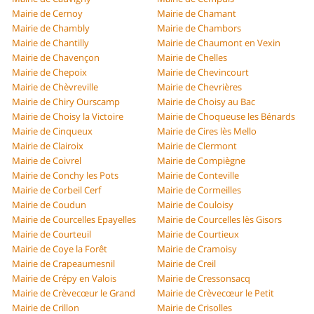
Mairie de Cernoy
Mairie de Chamant
Mairie de Chambly
Mairie de Chambors
Mairie de Chantilly
Mairie de Chaumont en Vexin
Mairie de Chavençon
Mairie de Chelles
Mairie de Chepoix
Mairie de Chevincourt
Mairie de Chèvreville
Mairie de Chevrières
Mairie de Chiry Ourscamp
Mairie de Choisy au Bac
Mairie de Choisy la Victoire
Mairie de Choqueuse les Bénards
Mairie de Cinqueux
Mairie de Cires lès Mello
Mairie de Clairoix
Mairie de Clermont
Mairie de Coivrel
Mairie de Compiègne
Mairie de Conchy les Pots
Mairie de Conteville
Mairie de Corbeil Cerf
Mairie de Cormeilles
Mairie de Coudun
Mairie de Couloisy
Mairie de Courcelles Epayelles
Mairie de Courcelles lès Gisors
Mairie de Courteuil
Mairie de Courtieux
Mairie de Coye la Forêt
Mairie de Cramoisy
Mairie de Crapeaumesnil
Mairie de Creil
Mairie de Crépy en Valois
Mairie de Cressonsacq
Mairie de Crèvecœur le Grand
Mairie de Crèvecœur le Petit
Mairie de Crillon
Mairie de Crisolles