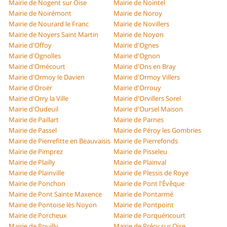
Mairie de Nogent sur Oise
Mairie de Nointel
Mairie de Noirémont
Mairie de Noroy
Mairie de Nourard le Franc
Mairie de Novillers
Mairie de Noyers Saint Martin
Mairie de Noyon
Mairie d'Offoy
Mairie d'Ognes
Mairie d'Ognolles
Mairie d'Ognon
Mairie d'Omécourt
Mairie d'Ons en Bray
Mairie d'Ormoy le Davien
Mairie d'Ormoy Villers
Mairie d'Oroër
Mairie d'Orrouy
Mairie d'Orry la Ville
Mairie d'Orvillers Sorel
Mairie d'Oudeuil
Mairie d'Oursel Maison
Mairie de Paillart
Mairie de Parnes
Mairie de Passel
Mairie de Péroy les Gombries
Mairie de Pierrefitte en Beauvaisis
Mairie de Pierrefonds
Mairie de Pimprez
Mairie de Pisseleu
Mairie de Plailly
Mairie de Plainval
Mairie de Plainville
Mairie de Plessis de Roye
Mairie de Ponchon
Mairie de Pont l'Évêque
Mairie de Pont Sainte Maxence
Mairie de Pontarmé
Mairie de Pontoise lès Noyon
Mairie de Pontpoint
Mairie de Porcheux
Mairie de Porquéricourt
Mairie de Pouilly
Mairie de Précy sur Oise