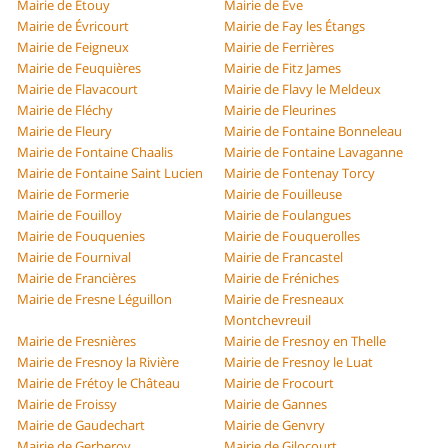
Mairie de Étouy
Mairie de Ève
Mairie de Évricourt
Mairie de Fay les Étangs
Mairie de Feigneux
Mairie de Ferrières
Mairie de Feuquières
Mairie de Fitz James
Mairie de Flavacourt
Mairie de Flavy le Meldeux
Mairie de Fléchy
Mairie de Fleurines
Mairie de Fleury
Mairie de Fontaine Bonneleau
Mairie de Fontaine Chaalis
Mairie de Fontaine Lavaganne
Mairie de Fontaine Saint Lucien
Mairie de Fontenay Torcy
Mairie de Formerie
Mairie de Fouilleuse
Mairie de Fouilloy
Mairie de Foulangues
Mairie de Fouquenies
Mairie de Fouquerolles
Mairie de Fournival
Mairie de Francastel
Mairie de Francières
Mairie de Fréniches
Mairie de Fresne Léguillon
Mairie de Fresneaux
Montchevreuil
Mairie de Fresnières
Mairie de Fresnoy en Thelle
Mairie de Fresnoy la Rivière
Mairie de Fresnoy le Luat
Mairie de Frétoy le Château
Mairie de Frocourt
Mairie de Froissy
Mairie de Gannes
Mairie de Gaudechart
Mairie de Genvry
Mairie de Gerberoy
Mairie de Gilocourt