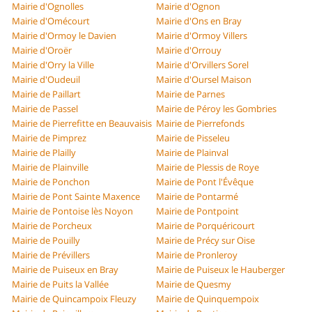
Mairie d'Ognolles
Mairie d'Ognon
Mairie d'Omécourt
Mairie d'Ons en Bray
Mairie d'Ormoy le Davien
Mairie d'Ormoy Villers
Mairie d'Oroër
Mairie d'Orrouy
Mairie d'Orry la Ville
Mairie d'Orvillers Sorel
Mairie d'Oudeuil
Mairie d'Oursel Maison
Mairie de Paillart
Mairie de Parnes
Mairie de Passel
Mairie de Péroy les Gombries
Mairie de Pierrefitte en Beauvaisis
Mairie de Pierrefonds
Mairie de Pimprez
Mairie de Pisseleu
Mairie de Plailly
Mairie de Plainval
Mairie de Plainville
Mairie de Plessis de Roye
Mairie de Ponchon
Mairie de Pont l'Évêque
Mairie de Pont Sainte Maxence
Mairie de Pontarmé
Mairie de Pontoise lès Noyon
Mairie de Pontpoint
Mairie de Porcheux
Mairie de Porquéricourt
Mairie de Pouilly
Mairie de Précy sur Oise
Mairie de Prévillers
Mairie de Pronleroy
Mairie de Puiseux en Bray
Mairie de Puiseux le Hauberger
Mairie de Puits la Vallée
Mairie de Quesmy
Mairie de Quincampoix Fleuzy
Mairie de Quinquempoix