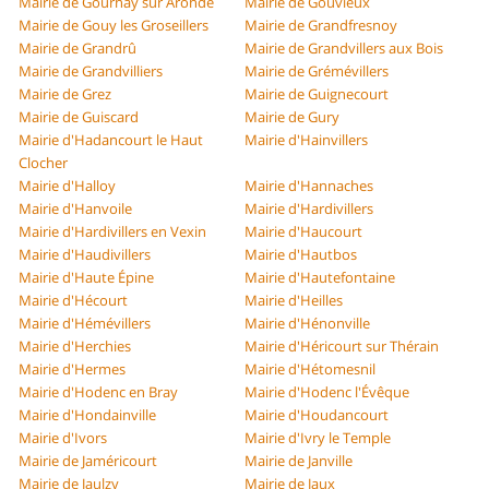
Mairie de Gournay sur Aronde
Mairie de Gouvieux
Mairie de Gouy les Groseillers
Mairie de Grandfresnoy
Mairie de Grandrû
Mairie de Grandvillers aux Bois
Mairie de Grandvilliers
Mairie de Grémévillers
Mairie de Grez
Mairie de Guignecourt
Mairie de Guiscard
Mairie de Gury
Mairie d'Hadancourt le Haut
Mairie d'Hainvillers
Clocher
Mairie d'Halloy
Mairie d'Hannaches
Mairie d'Hanvoile
Mairie d'Hardivillers
Mairie d'Hardivillers en Vexin
Mairie d'Haucourt
Mairie d'Haudivillers
Mairie d'Hautbos
Mairie d'Haute Épine
Mairie d'Hautefontaine
Mairie d'Hécourt
Mairie d'Heilles
Mairie d'Hémévillers
Mairie d'Hénonville
Mairie d'Herchies
Mairie d'Héricourt sur Thérain
Mairie d'Hermes
Mairie d'Hétomesnil
Mairie d'Hodenc en Bray
Mairie d'Hodenc l'Évêque
Mairie d'Hondainville
Mairie d'Houdancourt
Mairie d'Ivors
Mairie d'Ivry le Temple
Mairie de Jaméricourt
Mairie de Janville
Mairie de Jaulzy
Mairie de Jaux