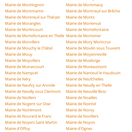
Mairie de Montlognon
Mairie de Montmacq
Mairie de Montmartin
Mairie de Montreuil sur Brêche
Mairie de Montreuil sur Thérain
Mairie de Monts
Mairie de Morangles
Mairie de Morienval
Mairie de Morlincourt
Mairie de Mortefontaine
Mairie de Mortefontaine en Thelle
Mairie de Mortemer
Mairie de Morvillers
Mairie de Mory Montcrux
Mairie de Mouchy le Châtel
Mairie de Moulin sous Touvent
Mairie de Mouy
Mairie de Moyenneville
Mairie de Moyvillers
Mairie de Muidorge
Mairie de Muirancourt
Mairie de Mureaumont
Mairie de Nampcel
Mairie de Nanteuil le Haudouin
Mairie de Néry
Mairie de Neufchelles
Mairie de Neufvy sur Aronde
Mairie de Neuilly en Thelle
Mairie de Neuilly sous Clermont
Mairie de Neuville Bosc
Mairie de Nivillers
Mairie de Noailles
Mairie de Nogent sur Oise
Mairie de Nointel
Mairie de Noirémont
Mairie de Noroy
Mairie de Nourard le Franc
Mairie de Novillers
Mairie de Noyers Saint Martin
Mairie de Noyon
Mairie d'Offoy
Mairie d'Ognes