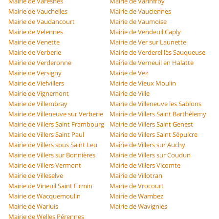
Mairie de Varesnes
Mairie de Varinfroy
Mairie de Vauchelles
Mairie de Vauciennes
Mairie de Vaudancourt
Mairie de Vaumoise
Mairie de Velennes
Mairie de Vendeuil Caply
Mairie de Venette
Mairie de Ver sur Launette
Mairie de Verberie
Mairie de Verderel lès Sauqueuse
Mairie de Verderonne
Mairie de Verneuil en Halatte
Mairie de Versigny
Mairie de Vez
Mairie de Viefvillers
Mairie de Vieux Moulin
Mairie de Vignemont
Mairie de Ville
Mairie de Villembray
Mairie de Villeneuve les Sablons
Mairie de Villeneuve sur Verberie
Mairie de Villers Saint Barthélemy
Mairie de Villers Saint Frambourg
Mairie de Villers Saint Genest
Mairie de Villers Saint Paul
Mairie de Villers Saint Sépulcre
Mairie de Villers sous Saint Leu
Mairie de Villers sur Auchy
Mairie de Villers sur Bonnières
Mairie de Villers sur Coudun
Mairie de Villers Vermont
Mairie de Villers Vicomte
Mairie de Villeselve
Mairie de Villotran
Mairie de Vineuil Saint Firmin
Mairie de Vrocourt
Mairie de Wacquemoulin
Mairie de Wambez
Mairie de Warluis
Mairie de Wavignies
Mairie de Welles Pérennes