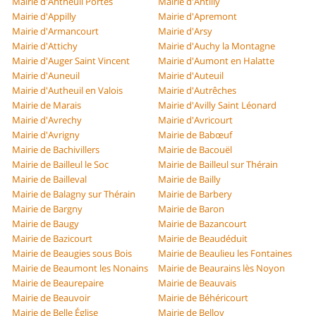
Mairie d'Antheuil Portes
Mairie d'Antilly
Mairie d'Appilly
Mairie d'Apremont
Mairie d'Armancourt
Mairie d'Arsy
Mairie d'Attichy
Mairie d'Auchy la Montagne
Mairie d'Auger Saint Vincent
Mairie d'Aumont en Halatte
Mairie d'Auneuil
Mairie d'Auteuil
Mairie d'Autheuil en Valois
Mairie d'Autrêches
Mairie de Marais
Mairie d'Avilly Saint Léonard
Mairie d'Avrechy
Mairie d'Avricourt
Mairie d'Avrigny
Mairie de Babœuf
Mairie de Bachivillers
Mairie de Bacouël
Mairie de Bailleul le Soc
Mairie de Bailleul sur Thérain
Mairie de Bailleval
Mairie de Bailly
Mairie de Balagny sur Thérain
Mairie de Barbery
Mairie de Bargny
Mairie de Baron
Mairie de Baugy
Mairie de Bazancourt
Mairie de Bazicourt
Mairie de Beaudéduit
Mairie de Beaugies sous Bois
Mairie de Beaulieu les Fontaines
Mairie de Beaumont les Nonains
Mairie de Beaurains lès Noyon
Mairie de Beaurepaire
Mairie de Beauvais
Mairie de Beauvoir
Mairie de Béhéricourt
Mairie de Belle Église
Mairie de Belloy