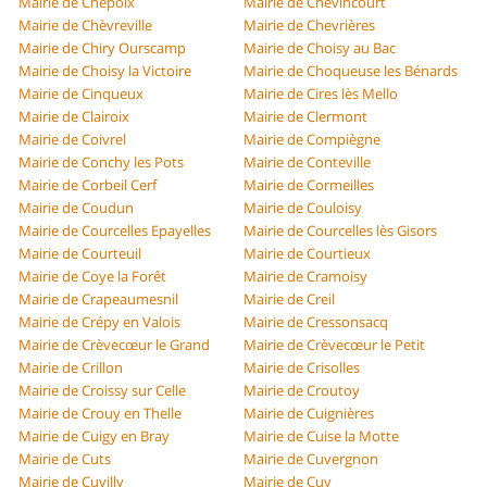
Mairie de Chepoix
Mairie de Chevincourt
Mairie de Chèvreville
Mairie de Chevrières
Mairie de Chiry Ourscamp
Mairie de Choisy au Bac
Mairie de Choisy la Victoire
Mairie de Choqueuse les Bénards
Mairie de Cinqueux
Mairie de Cires lès Mello
Mairie de Clairoix
Mairie de Clermont
Mairie de Coivrel
Mairie de Compiègne
Mairie de Conchy les Pots
Mairie de Conteville
Mairie de Corbeil Cerf
Mairie de Cormeilles
Mairie de Coudun
Mairie de Couloisy
Mairie de Courcelles Epayelles
Mairie de Courcelles lès Gisors
Mairie de Courteuil
Mairie de Courtieux
Mairie de Coye la Forêt
Mairie de Cramoisy
Mairie de Crapeaumesnil
Mairie de Creil
Mairie de Crépy en Valois
Mairie de Cressonsacq
Mairie de Crèvecœur le Grand
Mairie de Crèvecœur le Petit
Mairie de Crillon
Mairie de Crisolles
Mairie de Croissy sur Celle
Mairie de Croutoy
Mairie de Crouy en Thelle
Mairie de Cuignières
Mairie de Cuigy en Bray
Mairie de Cuise la Motte
Mairie de Cuts
Mairie de Cuvergnon
Mairie de Cuvilly
Mairie de Cuy