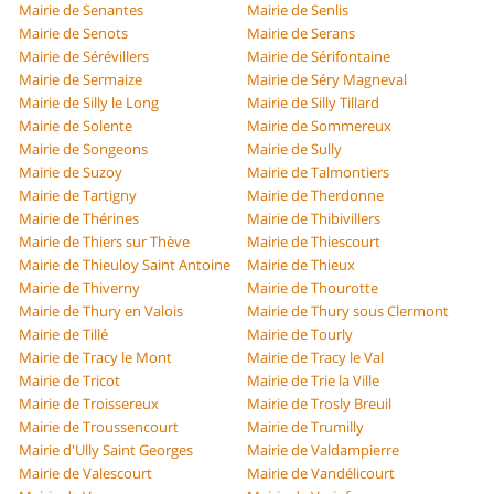
Mairie de Senantes
Mairie de Senlis
Mairie de Senots
Mairie de Serans
Mairie de Sérévillers
Mairie de Sérifontaine
Mairie de Sermaize
Mairie de Séry Magneval
Mairie de Silly le Long
Mairie de Silly Tillard
Mairie de Solente
Mairie de Sommereux
Mairie de Songeons
Mairie de Sully
Mairie de Suzoy
Mairie de Talmontiers
Mairie de Tartigny
Mairie de Therdonne
Mairie de Thérines
Mairie de Thibivillers
Mairie de Thiers sur Thève
Mairie de Thiescourt
Mairie de Thieuloy Saint Antoine
Mairie de Thieux
Mairie de Thiverny
Mairie de Thourotte
Mairie de Thury en Valois
Mairie de Thury sous Clermont
Mairie de Tillé
Mairie de Tourly
Mairie de Tracy le Mont
Mairie de Tracy le Val
Mairie de Tricot
Mairie de Trie la Ville
Mairie de Troissereux
Mairie de Trosly Breuil
Mairie de Troussencourt
Mairie de Trumilly
Mairie d'Ully Saint Georges
Mairie de Valdampierre
Mairie de Valescourt
Mairie de Vandélicourt