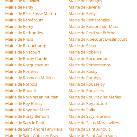
Mairie de Rainvillers
Mairie de Rantigny
Mairie de Raray
Mairie de Ravenel
Mairie de Réez Fosse Martin
Mairie de Reilly
Mairie de Rémécourt
Mairie de Rémérangles
Mairie de Remy
Mairie de Ressons sur Matz
Mairie de Rethondes
Mairie de Reuil sur Brêche
Mairie de Rhuis
Mairie de Ribécourt Dreslincourt
Mairie de Ricquebourg
Mairie de Rieux
Mairie de Rivecourt
Mairie de Roberval
Mairie de Rochy Condé
Mairie de Rocquemont
Mairie de Rocquencourt
Mairie de Romescamps
Mairie de Rosières
Mairie de Rosoy
Mairie de Rosoy en Multien
Mairie de Rotangy
Mairie de Rothois
Mairie de Rousseloy
Mairie de Rouville
Mairie de Rouvillers
Mairie de Rouvres en Multien
Mairie de Rouvroy les Merles
Mairie de Roy Boissy
Mairie de Royaucourt
Mairie de Roye sur Matz
Mairie de Rully
Mairie de Russy Bémont
Mairie de Sacy le Grand
Mairie de Sacy le Petit
Mairie de Sains Morainvillers
Mairie de Saint André Farivillers
Mairie de Saint Arnoult
Mairie de Saint Aubin en Bray
Mairie de Saint Aubin sous