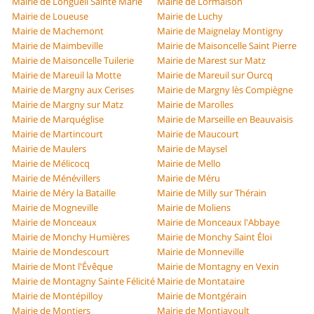
Mairie de Longueil Sainte Marie
Mairie de Lormaison
Mairie de Loueuse
Mairie de Luchy
Mairie de Machemont
Mairie de Maignelay Montigny
Mairie de Maimbeville
Mairie de Maisoncelle Saint Pierre
Mairie de Maisoncelle Tuilerie
Mairie de Marest sur Matz
Mairie de Mareuil la Motte
Mairie de Mareuil sur Ourcq
Mairie de Margny aux Cerises
Mairie de Margny lès Compiègne
Mairie de Margny sur Matz
Mairie de Marolles
Mairie de Marquéglise
Mairie de Marseille en Beauvaisis
Mairie de Martincourt
Mairie de Maucourt
Mairie de Maulers
Mairie de Maysel
Mairie de Mélicocq
Mairie de Mello
Mairie de Ménévillers
Mairie de Méru
Mairie de Méry la Bataille
Mairie de Milly sur Thérain
Mairie de Mogneville
Mairie de Moliens
Mairie de Monceaux
Mairie de Monceaux l'Abbaye
Mairie de Monchy Humières
Mairie de Monchy Saint Éloi
Mairie de Mondescourt
Mairie de Monneville
Mairie de Mont l'Évêque
Mairie de Montagny en Vexin
Mairie de Montagny Sainte Félicité
Mairie de Montataire
Mairie de Montépilloy
Mairie de Montgérain
Mairie de Montiers
Mairie de Montjavoult