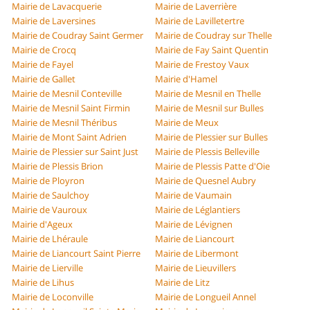
Mairie de Lavacquerie
Mairie de Laverrière
Mairie de Laversines
Mairie de Lavilletertre
Mairie de Coudray Saint Germer
Mairie de Coudray sur Thelle
Mairie de Crocq
Mairie de Fay Saint Quentin
Mairie de Fayel
Mairie de Frestoy Vaux
Mairie de Gallet
Mairie d'Hamel
Mairie de Mesnil Conteville
Mairie de Mesnil en Thelle
Mairie de Mesnil Saint Firmin
Mairie de Mesnil sur Bulles
Mairie de Mesnil Théribus
Mairie de Meux
Mairie de Mont Saint Adrien
Mairie de Plessier sur Bulles
Mairie de Plessier sur Saint Just
Mairie de Plessis Belleville
Mairie de Plessis Brion
Mairie de Plessis Patte d'Oie
Mairie de Ployron
Mairie de Quesnel Aubry
Mairie de Saulchoy
Mairie de Vaumain
Mairie de Vauroux
Mairie de Léglantiers
Mairie d'Ageux
Mairie de Lévignen
Mairie de Lhéraule
Mairie de Liancourt
Mairie de Liancourt Saint Pierre
Mairie de Libermont
Mairie de Lierville
Mairie de Lieuvillers
Mairie de Lihus
Mairie de Litz
Mairie de Loconville
Mairie de Longueil Annel