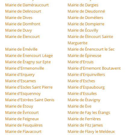
Mairie de Daméraucourt
Mairie de Dargies
Mairie de Delincourt
Mairie de Dieudonné
Mairie de Dives
Mairie de Doméliers
Mairie de Domfront
Mairie de Dompierre
Mairie de Duvy
Mairie de Écuvilly
Mairie de Élencourt
Mairie de Élincourt Sainte
Marguerite
Mairie de Éméville
Mairie de Énencourt le Sec
Mairie de Énencourt Léage
Mairie de Épineuse
Mairie de Éragny sur Epte
Mairie d'Ercuis
Mairie d'Ermenonville
Mairie d'Ernemont Boutavent
Mairie d'Erquery
Mairie d'Erquinvillers
Mairie d'Escames
Mairie d'Esches
Mairie d'Escles Saint Pierre
Mairie d'Espaubourg
Mairie d'Esquennoy
Mairie d'Essuiles
Mairie d'Estrées Saint Denis
Mairie de Étavigny
Mairie de Étouy
Mairie de Ève
Mairie de Évricourt
Mairie de Fay les Étangs
Mairie de Feigneux
Mairie de Ferrières
Mairie de Feuquières
Mairie de Fitz James
Mairie de Flavacourt
Mairie de Flavy le Meldeux