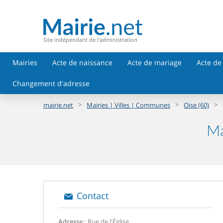
Site indépendant de l'administration
Mairies
Acte de naissance
Acte de mariage
Acte de
Changement d'adresse
>
>
>
mairie.net
Mairies | Villes | Communes
Oise (60)
Ma
Contact
Adresse :
Rue de l'Église