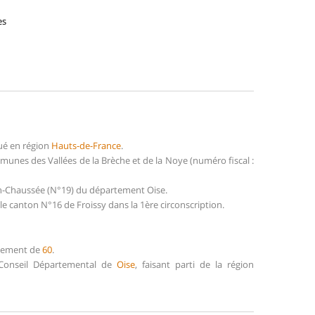
es
ué en région
Hauts-de-France
.
unes des Vallées de la Brèche et de la Noye (numéro fiscal :
en-Chaussée (N°19) du département Oise.
e canton N°16 de Froissy dans la 1ère circonscription.
rtement de
60
.
e Conseil Départemental de
Oise
, faisant parti de la région