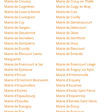
Mairie de Croutoy
Mairie de Crouy en Thelle
Mairie de Cuignières
Mairie de Cuigy en Bray
Mairie de Cuise la Motte
Mairie de Cuts
Mairie de Cuvergnon
Mairie de Cuvilly
Mairie de Cuy
Mairie de Daméraucourt
Mairie de Dargies
Mairie de Delincourt
Mairie de Dieudonné
Mairie de Dives
Mairie de Doméliers
Mairie de Domfront
Mairie de Dompierre
Mairie de Duvy
Mairie de Écuvilly
Mairie de Élencourt
Mairie de Élincourt Sainte
Mairie de Éméville
Marguerite
Mairie de Énencourt le Sec
Mairie de Énencourt Léage
Mairie de Épineuse
Mairie de Éragny sur Epte
Mairie d'Ercuis
Mairie d'Ermenonville
Mairie d'Ernemont Boutavent
Mairie d'Erquery
Mairie d'Erquinvillers
Mairie d'Escames
Mairie d'Esches
Mairie d'Escles Saint Pierre
Mairie d'Espaubourg
Mairie d'Esquennoy
Mairie d'Essuiles
Mairie d'Estrées Saint Denis
Mairie de Étavigny
Mairie de Étouy
Mairie de Ève
Mairie de Évricourt