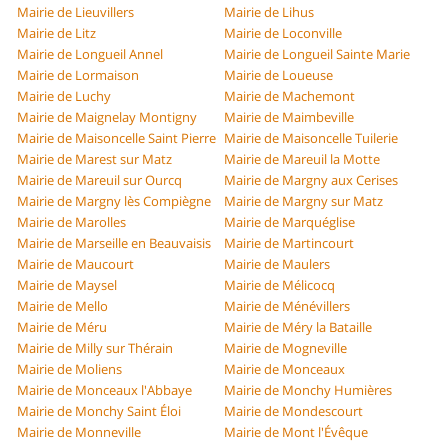
Mairie de Lieuvillers
Mairie de Lihus
Mairie de Litz
Mairie de Loconville
Mairie de Longueil Annel
Mairie de Longueil Sainte Marie
Mairie de Lormaison
Mairie de Loueuse
Mairie de Luchy
Mairie de Machemont
Mairie de Maignelay Montigny
Mairie de Maimbeville
Mairie de Maisoncelle Saint Pierre
Mairie de Maisoncelle Tuilerie
Mairie de Marest sur Matz
Mairie de Mareuil la Motte
Mairie de Mareuil sur Ourcq
Mairie de Margny aux Cerises
Mairie de Margny lès Compiègne
Mairie de Margny sur Matz
Mairie de Marolles
Mairie de Marquéglise
Mairie de Marseille en Beauvaisis
Mairie de Martincourt
Mairie de Maucourt
Mairie de Maulers
Mairie de Maysel
Mairie de Mélicocq
Mairie de Mello
Mairie de Ménévillers
Mairie de Méru
Mairie de Méry la Bataille
Mairie de Milly sur Thérain
Mairie de Mogneville
Mairie de Moliens
Mairie de Monceaux
Mairie de Monceaux l'Abbaye
Mairie de Monchy Humières
Mairie de Monchy Saint Éloi
Mairie de Mondescourt
Mairie de Monneville
Mairie de Mont l'Évêque