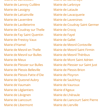
Mairie de Lannoy Cuillère
Mairie de Larbroye
Mairie de Lassigny
Mairie de Lataule
Mairie de Lattainville
Mairie de Lavacquerie
Mairie de Laverrière
Mairie de Laversines
Mairie de Lavilletertre
Mairie de Coudray Saint Germer
Mairie de Coudray sur Thelle
Mairie de Crocq
Mairie de Fay Saint Quentin
Mairie de Fayel
Mairie de Frestoy Vaux
Mairie de Gallet
Mairie d'Hamel
Mairie de Mesnil Conteville
Mairie de Mesnil en Thelle
Mairie de Mesnil Saint Firmin
Mairie de Mesnil sur Bulles
Mairie de Mesnil Théribus
Mairie de Meux
Mairie de Mont Saint Adrien
Mairie de Plessier sur Bulles
Mairie de Plessier sur Saint Just
Mairie de Plessis Belleville
Mairie de Plessis Brion
Mairie de Plessis Patte d'Oie
Mairie de Ployron
Mairie de Quesnel Aubry
Mairie de Saulchoy
Mairie de Vaumain
Mairie de Vauroux
Mairie de Léglantiers
Mairie d'Ageux
Mairie de Lévignen
Mairie de Lhéraule
Mairie de Liancourt
Mairie de Liancourt Saint Pierre
Mairie de Libermont
Mairie de Lierville