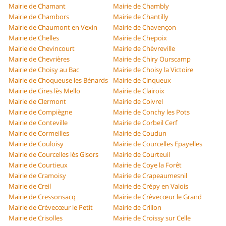
Mairie de Chamant
Mairie de Chambly
Mairie de Chambors
Mairie de Chantilly
Mairie de Chaumont en Vexin
Mairie de Chavençon
Mairie de Chelles
Mairie de Chepoix
Mairie de Chevincourt
Mairie de Chèvreville
Mairie de Chevrières
Mairie de Chiry Ourscamp
Mairie de Choisy au Bac
Mairie de Choisy la Victoire
Mairie de Choqueuse les Bénards
Mairie de Cinqueux
Mairie de Cires lès Mello
Mairie de Clairoix
Mairie de Clermont
Mairie de Coivrel
Mairie de Compiègne
Mairie de Conchy les Pots
Mairie de Conteville
Mairie de Corbeil Cerf
Mairie de Cormeilles
Mairie de Coudun
Mairie de Couloisy
Mairie de Courcelles Epayelles
Mairie de Courcelles lès Gisors
Mairie de Courteuil
Mairie de Courtieux
Mairie de Coye la Forêt
Mairie de Cramoisy
Mairie de Crapeaumesnil
Mairie de Creil
Mairie de Crépy en Valois
Mairie de Cressonsacq
Mairie de Crèvecœur le Grand
Mairie de Crèvecœur le Petit
Mairie de Crillon
Mairie de Crisolles
Mairie de Croissy sur Celle