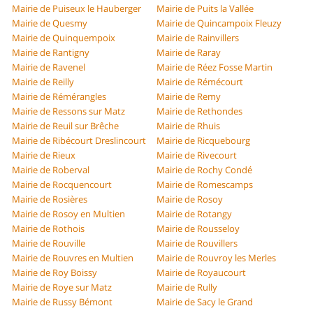
Mairie de Puiseux le Hauberger
Mairie de Puits la Vallée
Mairie de Quesmy
Mairie de Quincampoix Fleuzy
Mairie de Quinquempoix
Mairie de Rainvillers
Mairie de Rantigny
Mairie de Raray
Mairie de Ravenel
Mairie de Réez Fosse Martin
Mairie de Reilly
Mairie de Rémécourt
Mairie de Rémérangles
Mairie de Remy
Mairie de Ressons sur Matz
Mairie de Rethondes
Mairie de Reuil sur Brêche
Mairie de Rhuis
Mairie de Ribécourt Dreslincourt
Mairie de Ricquebourg
Mairie de Rieux
Mairie de Rivecourt
Mairie de Roberval
Mairie de Rochy Condé
Mairie de Rocquencourt
Mairie de Romescamps
Mairie de Rosières
Mairie de Rosoy
Mairie de Rosoy en Multien
Mairie de Rotangy
Mairie de Rothois
Mairie de Rousseloy
Mairie de Rouville
Mairie de Rouvillers
Mairie de Rouvres en Multien
Mairie de Rouvroy les Merles
Mairie de Roy Boissy
Mairie de Royaucourt
Mairie de Roye sur Matz
Mairie de Rully
Mairie de Russy Bémont
Mairie de Sacy le Grand