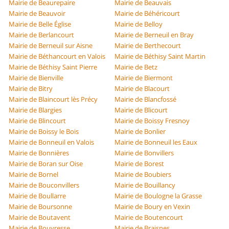
Mairie de Beaurepaire
Mairie de Beauvais
Mairie de Beauvoir
Mairie de Béhéricourt
Mairie de Belle Église
Mairie de Belloy
Mairie de Berlancourt
Mairie de Berneuil en Bray
Mairie de Berneuil sur Aisne
Mairie de Berthecourt
Mairie de Béthancourt en Valois
Mairie de Béthisy Saint Martin
Mairie de Béthisy Saint Pierre
Mairie de Betz
Mairie de Bienville
Mairie de Biermont
Mairie de Bitry
Mairie de Blacourt
Mairie de Blaincourt lès Précy
Mairie de Blancfossé
Mairie de Blargies
Mairie de Blicourt
Mairie de Blincourt
Mairie de Boissy Fresnoy
Mairie de Boissy le Bois
Mairie de Bonlier
Mairie de Bonneuil en Valois
Mairie de Bonneuil les Eaux
Mairie de Bonnières
Mairie de Bonvillers
Mairie de Boran sur Oise
Mairie de Borest
Mairie de Bornel
Mairie de Boubiers
Mairie de Bouconvillers
Mairie de Bouillancy
Mairie de Boullarre
Mairie de Boulogne la Grasse
Mairie de Boursonne
Mairie de Boury en Vexin
Mairie de Boutavent
Mairie de Boutencourt
Mairie de Bouvresse
Mairie de Braisnes