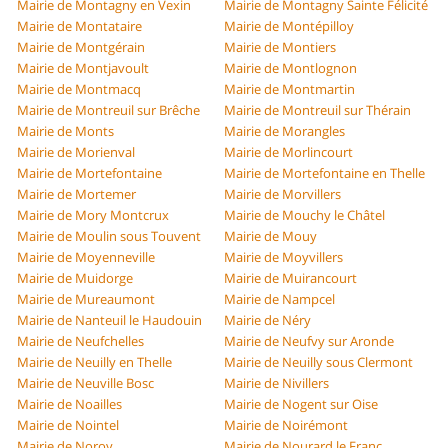
Mairie de Montagny en Vexin
Mairie de Montagny Sainte Félicité
Mairie de Montataire
Mairie de Montépilloy
Mairie de Montgérain
Mairie de Montiers
Mairie de Montjavoult
Mairie de Montlognon
Mairie de Montmacq
Mairie de Montmartin
Mairie de Montreuil sur Brêche
Mairie de Montreuil sur Thérain
Mairie de Monts
Mairie de Morangles
Mairie de Morienval
Mairie de Morlincourt
Mairie de Mortefontaine
Mairie de Mortefontaine en Thelle
Mairie de Mortemer
Mairie de Morvillers
Mairie de Mory Montcrux
Mairie de Mouchy le Châtel
Mairie de Moulin sous Touvent
Mairie de Mouy
Mairie de Moyenneville
Mairie de Moyvillers
Mairie de Muidorge
Mairie de Muirancourt
Mairie de Mureaumont
Mairie de Nampcel
Mairie de Nanteuil le Haudouin
Mairie de Néry
Mairie de Neufchelles
Mairie de Neufvy sur Aronde
Mairie de Neuilly en Thelle
Mairie de Neuilly sous Clermont
Mairie de Neuville Bosc
Mairie de Nivillers
Mairie de Noailles
Mairie de Nogent sur Oise
Mairie de Nointel
Mairie de Noirémont
Mairie de Noroy
Mairie de Nourard le Franc