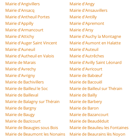
Mairie d'Angivillers
Mairie d'Angy
Mairie d'Ansacq
Mairie d'Ansauvillers
Mairie d'Antheuil Portes
Mairie d'Antilly
Mairie d'Appilly
Mairie d'Apremont
Mairie d'Armancourt
Mairie d'Arsy
Mairie d'Attichy
Mairie d'Auchy la Montagne
Mairie d'Auger Saint Vincent
Mairie d'Aumont en Halatte
Mairie d'Auneuil
Mairie d'Auteuil
Mairie d'Autheuil en Valois
Mairie d'Autrêches
Mairie de Marais
Mairie d'Avilly Saint Léonard
Mairie d'Avrechy
Mairie d'Avricourt
Mairie d'Avrigny
Mairie de Babœuf
Mairie de Bachivillers
Mairie de Bacouël
Mairie de Bailleul le Soc
Mairie de Bailleul sur Thérain
Mairie de Bailleval
Mairie de Bailly
Mairie de Balagny sur Thérain
Mairie de Barbery
Mairie de Bargny
Mairie de Baron
Mairie de Baugy
Mairie de Bazancourt
Mairie de Bazicourt
Mairie de Beaudéduit
Mairie de Beaugies sous Bois
Mairie de Beaulieu les Fontaines
Mairie de Beaumont les Nonains
Mairie de Beaurains lès Noyon