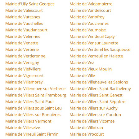
Mairie d'Ully Saint Georges
Mairie de Valdampierre
Mairie de Valescourt
Mairie de Vandélicourt
Mairie de Varesnes
Mairie de Varinfroy
Mairie de Vauchelles
Mairie de Vauciennes
Mairie de Vaudancourt
Mairie de Vaumoise
Mairie de Velennes
Mairie de Vendeuil Caply
Mairie de Venette
Mairie de Ver sur Launette
Mairie de Verberie
Mairie de Verderel lès Sauqueuse
Mairie de Verderonne
Mairie de Verneuil en Halatte
Mairie de Versigny
Mairie de Vez
Mairie de Viefvillers
Mairie de Vieux Moulin
Mairie de Vignemont
Mairie de Ville
Mairie de Villembray
Mairie de Villeneuve les Sablons
Mairie de Villeneuve sur Verberie
Mairie de Villers Saint Barthélemy
Mairie de Villers Saint Frambourg
Mairie de Villers Saint Genest
Mairie de Villers Saint Paul
Mairie de Villers Saint Sépulcre
Mairie de Villers sous Saint Leu
Mairie de Villers sur Auchy
Mairie de Villers sur Bonnières
Mairie de Villers sur Coudun
Mairie de Villers Vermont
Mairie de Villers Vicomte
Mairie de Villeselve
Mairie de Villotran
Mairie de Vineuil Saint Firmin
Mairie de Vrocourt