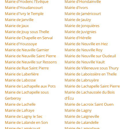
Mairie d'Hodenc l'Évêque
Mairie d'Hondainville
Mairie d'Houdancourt
Mairie d'Ivors
Mairie d'Ivry le Temple
Mairie de Jaméricourt
Mairie de Janville
Mairie de Jaulzy
Mairie de Jaux
Mairie de Jonquières
Mairie de Jouy sous Thelle
Mairie de Juvignies
Mairie de Chapelle en Serval
Mairie d'Hérelle
Mairie d'Houssoye
Mairie de Neuville en Hez
Mairie de Neuville Garnier
Mairie de Neuville Roy
Mairie de Neuville Saint Pierre
Mairie de Neuville sur Oudeuil
Mairie de Neuville sur Ressons
Mairie de Neuville Vault
Mairie de Rue Saint Pierre
Mairie de Villeneuve sous Thury
Mairie de Laberlière
Mairie de Laboissière en Thelle
Mairie de Labosse
Mairie de Labruyère
Mairie de Lachapelle aux Pots
Mairie de Lachapelle Saint Pierre
Mairie de Lachapelle sous
Mairie de Lachaussée du Bois
Gerberoy
d'Écu
Mairie de Lachelle
Mairie de Lacroix Saint Ouen
Mairie de Lafraye
Mairie de Lagny
Mairie de Lagny le Sec
Mairie de Laigneville
Mairie de Lalande en Son
Mairie de Lalandelle
Mairie de Lamécourt
Mairie de Lamorlaye