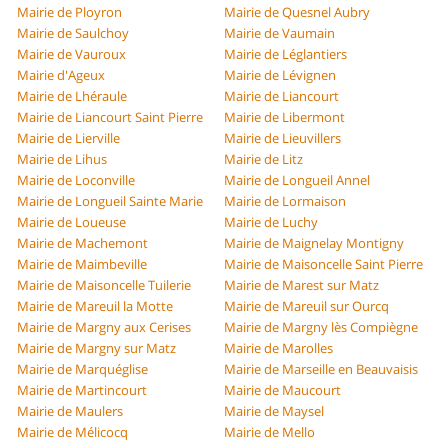
Mairie de Ployron
Mairie de Quesnel Aubry
Mairie de Saulchoy
Mairie de Vaumain
Mairie de Vauroux
Mairie de Léglantiers
Mairie d'Ageux
Mairie de Lévignen
Mairie de Lhéraule
Mairie de Liancourt
Mairie de Liancourt Saint Pierre
Mairie de Libermont
Mairie de Lierville
Mairie de Lieuvillers
Mairie de Lihus
Mairie de Litz
Mairie de Loconville
Mairie de Longueil Annel
Mairie de Longueil Sainte Marie
Mairie de Lormaison
Mairie de Loueuse
Mairie de Luchy
Mairie de Machemont
Mairie de Maignelay Montigny
Mairie de Maimbeville
Mairie de Maisoncelle Saint Pierre
Mairie de Maisoncelle Tuilerie
Mairie de Marest sur Matz
Mairie de Mareuil la Motte
Mairie de Mareuil sur Ourcq
Mairie de Margny aux Cerises
Mairie de Margny lès Compiègne
Mairie de Margny sur Matz
Mairie de Marolles
Mairie de Marquéglise
Mairie de Marseille en Beauvaisis
Mairie de Martincourt
Mairie de Maucourt
Mairie de Maulers
Mairie de Maysel
Mairie de Mélicocq
Mairie de Mello