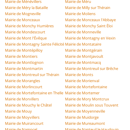
Mairie de Ménévillers
Mairie de Méru
Mairie de Méry la Bataille
Mairie de Milly sur Thérain
Mairie de Mogneville
Mairie de Moliens
Mairie de Monceaux
Mairie de Monceaux l'Abbaye
Mairie de Monchy Humières
Mairie de Monchy Saint Éloi
Mairie de Mondescourt
Mairie de Monneville
Mairie de Mont l'Évêque
Mairie de Montagny en Vexin
Mairie de Montagny Sainte Félicité
Mairie de Montataire
Mairie de Montépilloy
Mairie de Montgérain
Mairie de Montiers
Mairie de Montjavoult
Mairie de Montlognon
Mairie de Montmacq
Mairie de Montmartin
Mairie de Montreuil sur Brêche
Mairie de Montreuil sur Thérain
Mairie de Monts
Mairie de Morangles
Mairie de Morienval
Mairie de Morlincourt
Mairie de Mortefontaine
Mairie de Mortefontaine en Thelle
Mairie de Mortemer
Mairie de Morvillers
Mairie de Mory Montcrux
Mairie de Mouchy le Châtel
Mairie de Moulin sous Touvent
Mairie de Mouy
Mairie de Moyenneville
Mairie de Moyvillers
Mairie de Muidorge
Mairie de Muirancourt
Mairie de Mureaumont
Mairie de Nampcel
Mairie de Nanteuil le Haudouin