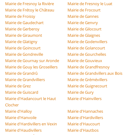
Mairie de Fresnoy la Rivière
Mairie de Fresnoy le Luat
Mairie de Frétoy le Château
Mairie de Frocourt
Mairie de Froissy
Mairie de Gannes
Mairie de Gaudechart
Mairie de Genvry
Mairie de Gerberoy
Mairie de Gilocourt
Mairie de Giraumont
Mairie de Glaignes
Mairie de Glatigny
Mairie de Godenvillers
Mairie de Goincourt
Mairie de Golancourt
Mairie de Gondreville
Mairie de Gourchelles
Mairie de Gournay sur Aronde
Mairie de Gouvieux
Mairie de Gouy les Groseillers
Mairie de Grandfresnoy
Mairie de Grandrû
Mairie de Grandvillers aux Bois
Mairie de Grandvilliers
Mairie de Grémévillers
Mairie de Grez
Mairie de Guignecourt
Mairie de Guiscard
Mairie de Gury
Mairie d'Hadancourt le Haut
Mairie d'Hainvillers
Clocher
Mairie d'Halloy
Mairie d'Hannaches
Mairie d'Hanvoile
Mairie d'Hardivillers
Mairie d'Hardivillers en Vexin
Mairie d'Haucourt
Mairie d'Haudivillers
Mairie d'Hautbos