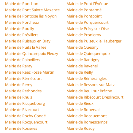
Mairie de Ponchon
Mairie de Pont l'Évêque
Mairie de Pont Sainte Maxence
Mairie de Pontarmé
Mairie de Pontoise lès Noyon
Mairie de Pontpoint
Mairie de Porcheux
Mairie de Porquéricourt
Mairie de Pouilly
Mairie de Précy sur Oise
Mairie de Prévillers
Mairie de Pronleroy
Mairie de Puiseux en Bray
Mairie de Puiseux le Hauberger
Mairie de Puits la Vallée
Mairie de Quesmy
Mairie de Quincampoix Fleuzy
Mairie de Quinquempoix
Mairie de Rainvillers
Mairie de Rantigny
Mairie de Raray
Mairie de Ravenel
Mairie de Réez Fosse Martin
Mairie de Reilly
Mairie de Rémécourt
Mairie de Rémérangles
Mairie de Remy
Mairie de Ressons sur Matz
Mairie de Rethondes
Mairie de Reuil sur Brêche
Mairie de Rhuis
Mairie de Ribécourt Dreslincourt
Mairie de Ricquebourg
Mairie de Rieux
Mairie de Rivecourt
Mairie de Roberval
Mairie de Rochy Condé
Mairie de Rocquemont
Mairie de Rocquencourt
Mairie de Romescamps
Mairie de Rosières
Mairie de Rosoy