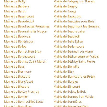
Mairie de Bailly
Mairie de Balagny sur Thérain
Mairie de Barbery
Mairie de Bargny
Mairie de Baron
Mairie de Baugy
Mairie de Bazancourt
Mairie de Bazicourt
Mairie de Beaudéduit
Mairie de Beaugies sous Bois
Mairie de Beaulieu les Fontaines
Mairie de Beaumont les Nonains
Mairie de Beaurains lès Noyon
Mairie de Beaurepaire
Mairie de Beauvais
Mairie de Beauvoir
Mairie de Béhéricourt
Mairie de Belle Église
Mairie de Belloy
Mairie de Berlancourt
Mairie de Berneuil en Bray
Mairie de Berneuil sur Aisne
Mairie de Berthecourt
Mairie de Béthancourt en Valois
Mairie de Béthisy Saint Martin
Mairie de Béthisy Saint Pierre
Mairie de Betz
Mairie de Bienville
Mairie de Biermont
Mairie de Bitry
Mairie de Blacourt
Mairie de Blaincourt lès Précy
Mairie de Blancfossé
Mairie de Blargies
Mairie de Blicourt
Mairie de Blincourt
Mairie de Boissy Fresnoy
Mairie de Boissy le Bois
Mairie de Bonlier
Mairie de Bonneuil en Valois
Mairie de Bonneuil les Eaux
Mairie de Bonnières
Mairie de Bonvillers
Mairie de Boran sur Oise