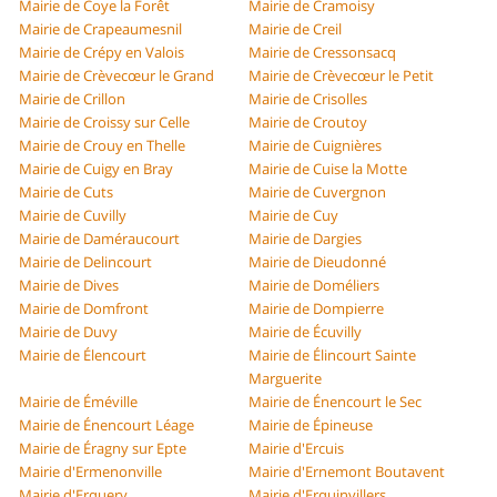
Mairie de Coye la Forêt
Mairie de Cramoisy
Mairie de Crapeaumesnil
Mairie de Creil
Mairie de Crépy en Valois
Mairie de Cressonsacq
Mairie de Crèvecœur le Grand
Mairie de Crèvecœur le Petit
Mairie de Crillon
Mairie de Crisolles
Mairie de Croissy sur Celle
Mairie de Croutoy
Mairie de Crouy en Thelle
Mairie de Cuignières
Mairie de Cuigy en Bray
Mairie de Cuise la Motte
Mairie de Cuts
Mairie de Cuvergnon
Mairie de Cuvilly
Mairie de Cuy
Mairie de Daméraucourt
Mairie de Dargies
Mairie de Delincourt
Mairie de Dieudonné
Mairie de Dives
Mairie de Doméliers
Mairie de Domfront
Mairie de Dompierre
Mairie de Duvy
Mairie de Écuvilly
Mairie de Élencourt
Mairie de Élincourt Sainte
Marguerite
Mairie de Éméville
Mairie de Énencourt le Sec
Mairie de Énencourt Léage
Mairie de Épineuse
Mairie de Éragny sur Epte
Mairie d'Ercuis
Mairie d'Ermenonville
Mairie d'Ernemont Boutavent
Mairie d'Erquery
Mairie d'Erquinvillers