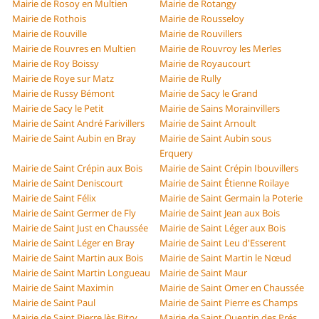
Mairie de Rosoy en Multien
Mairie de Rotangy
Mairie de Rothois
Mairie de Rousseloy
Mairie de Rouville
Mairie de Rouvillers
Mairie de Rouvres en Multien
Mairie de Rouvroy les Merles
Mairie de Roy Boissy
Mairie de Royaucourt
Mairie de Roye sur Matz
Mairie de Rully
Mairie de Russy Bémont
Mairie de Sacy le Grand
Mairie de Sacy le Petit
Mairie de Sains Morainvillers
Mairie de Saint André Farivillers
Mairie de Saint Arnoult
Mairie de Saint Aubin en Bray
Mairie de Saint Aubin sous
Erquery
Mairie de Saint Crépin aux Bois
Mairie de Saint Crépin Ibouvillers
Mairie de Saint Deniscourt
Mairie de Saint Étienne Roilaye
Mairie de Saint Félix
Mairie de Saint Germain la Poterie
Mairie de Saint Germer de Fly
Mairie de Saint Jean aux Bois
Mairie de Saint Just en Chaussée
Mairie de Saint Léger aux Bois
Mairie de Saint Léger en Bray
Mairie de Saint Leu d'Esserent
Mairie de Saint Martin aux Bois
Mairie de Saint Martin le Nœud
Mairie de Saint Martin Longueau
Mairie de Saint Maur
Mairie de Saint Maximin
Mairie de Saint Omer en Chaussée
Mairie de Saint Paul
Mairie de Saint Pierre es Champs
Mairie de Saint Pierre lès Bitry
Mairie de Saint Quentin des Prés