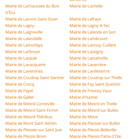
Mairie de Lachaussée du Bois
Mairie de Lachelle
d'Écu
Mairie de Lacroix Saint Ouen
Mairie de Lafraye
Mairie de Lagny
Mairie de Lagny le Sec
Mairie de Laigneville
Mairie de Lalande en Son
Mairie de Lalandelle
Mairie de Lamécourt
Mairie de Lamorlaye
Mairie de Lannoy Cuillère
Mairie de Larbroye
Mairie de Lassigny
Mairie de Lataule
Mairie de Lattainville
Mairie de Lavacquerie
Mairie de Laverrière
Mairie de Laversines
Mairie de Lavilletertre
Mairie de Coudray Saint Germer
Mairie de Coudray sur Thelle
Mairie de Crocq
Mairie de Fay Saint Quentin
Mairie de Fayel
Mairie de Frestoy Vaux
Mairie de Gallet
Mairie d'Hamel
Mairie de Mesnil Conteville
Mairie de Mesnil en Thelle
Mairie de Mesnil Saint Firmin
Mairie de Mesnil sur Bulles
Mairie de Mesnil Théribus
Mairie de Meux
Mairie de Mont Saint Adrien
Mairie de Plessier sur Bulles
Mairie de Plessier sur Saint Just
Mairie de Plessis Belleville
Mairie de Plessis Brion
Mairie de Plessis Patte d'Oie