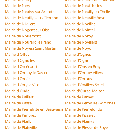
Mairie de Néry
Mairie de Neufchelles
Mairie de Neufvy sur Aronde
Mairie de Neuilly en Thelle
Mairie de Neuilly sous Clermont
Mairie de Neuville Bosc
Mairie de Nivillers
Mairie de Noailles
Mairie de Nogent sur Oise
Mairie de Nointel
Mairie de Noirémont
Mairie de Noroy
Mairie de Nourard le Franc
Mairie de Novillers
Mairie de Noyers Saint Martin
Mairie de Noyon
Mairie d'Offoy
Mairie d'Ognes
Mairie d'Ognolles
Mairie d'Ognon
Mairie d'Omécourt
Mairie d'Ons en Bray
Mairie d'Ormoy le Davien
Mairie d'Ormoy Villers
Mairie d'Oroër
Mairie d'Orrouy
Mairie d'Orry la Ville
Mairie d'Orvillers Sorel
Mairie d'Oudeuil
Mairie d'Oursel Maison
Mairie de Paillart
Mairie de Parnes
Mairie de Passel
Mairie de Péroy les Gombries
Mairie de Pierrefitte en Beauvaisis
Mairie de Pierrefonds
Mairie de Pimprez
Mairie de Pisseleu
Mairie de Plailly
Mairie de Plainval
Mairie de Plainville
Mairie de Plessis de Roye