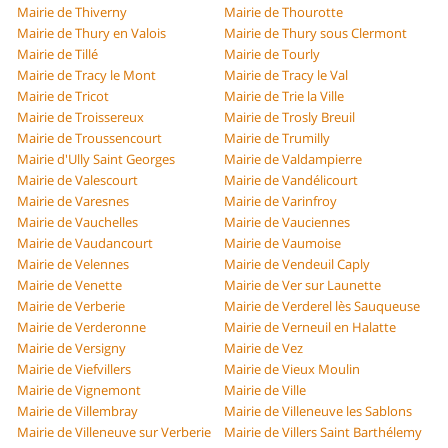
Mairie de Thiverny
Mairie de Thourotte
Mairie de Thury en Valois
Mairie de Thury sous Clermont
Mairie de Tillé
Mairie de Tourly
Mairie de Tracy le Mont
Mairie de Tracy le Val
Mairie de Tricot
Mairie de Trie la Ville
Mairie de Troissereux
Mairie de Trosly Breuil
Mairie de Troussencourt
Mairie de Trumilly
Mairie d'Ully Saint Georges
Mairie de Valdampierre
Mairie de Valescourt
Mairie de Vandélicourt
Mairie de Varesnes
Mairie de Varinfroy
Mairie de Vauchelles
Mairie de Vauciennes
Mairie de Vaudancourt
Mairie de Vaumoise
Mairie de Velennes
Mairie de Vendeuil Caply
Mairie de Venette
Mairie de Ver sur Launette
Mairie de Verberie
Mairie de Verderel lès Sauqueuse
Mairie de Verderonne
Mairie de Verneuil en Halatte
Mairie de Versigny
Mairie de Vez
Mairie de Viefvillers
Mairie de Vieux Moulin
Mairie de Vignemont
Mairie de Ville
Mairie de Villembray
Mairie de Villeneuve les Sablons
Mairie de Villeneuve sur Verberie
Mairie de Villers Saint Barthélemy