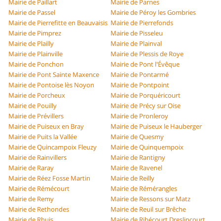
Mairie de Paillart
Mairie de Parnes
Mairie de Passel
Mairie de Péroy les Gombries
Mairie de Pierrefitte en Beauvaisis
Mairie de Pierrefonds
Mairie de Pimprez
Mairie de Pisseleu
Mairie de Plailly
Mairie de Plainval
Mairie de Plainville
Mairie de Plessis de Roye
Mairie de Ponchon
Mairie de Pont l'Évêque
Mairie de Pont Sainte Maxence
Mairie de Pontarmé
Mairie de Pontoise lès Noyon
Mairie de Pontpoint
Mairie de Porcheux
Mairie de Porquéricourt
Mairie de Pouilly
Mairie de Précy sur Oise
Mairie de Prévillers
Mairie de Pronleroy
Mairie de Puiseux en Bray
Mairie de Puiseux le Hauberger
Mairie de Puits la Vallée
Mairie de Quesmy
Mairie de Quincampoix Fleuzy
Mairie de Quinquempoix
Mairie de Rainvillers
Mairie de Rantigny
Mairie de Raray
Mairie de Ravenel
Mairie de Réez Fosse Martin
Mairie de Reilly
Mairie de Rémécourt
Mairie de Rémérangles
Mairie de Remy
Mairie de Ressons sur Matz
Mairie de Rethondes
Mairie de Reuil sur Brêche
Mairie de Rhuis
Mairie de Ribécourt Dreslincourt