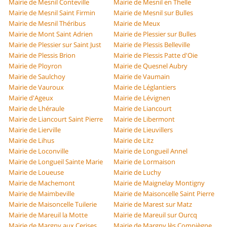
Mairie de Mesnil Conteville
Mairie de Mesnil en Thelle
Mairie de Mesnil Saint Firmin
Mairie de Mesnil sur Bulles
Mairie de Mesnil Théribus
Mairie de Meux
Mairie de Mont Saint Adrien
Mairie de Plessier sur Bulles
Mairie de Plessier sur Saint Just
Mairie de Plessis Belleville
Mairie de Plessis Brion
Mairie de Plessis Patte d'Oie
Mairie de Ployron
Mairie de Quesnel Aubry
Mairie de Saulchoy
Mairie de Vaumain
Mairie de Vauroux
Mairie de Léglantiers
Mairie d'Ageux
Mairie de Lévignen
Mairie de Lhéraule
Mairie de Liancourt
Mairie de Liancourt Saint Pierre
Mairie de Libermont
Mairie de Lierville
Mairie de Lieuvillers
Mairie de Lihus
Mairie de Litz
Mairie de Loconville
Mairie de Longueil Annel
Mairie de Longueil Sainte Marie
Mairie de Lormaison
Mairie de Loueuse
Mairie de Luchy
Mairie de Machemont
Mairie de Maignelay Montigny
Mairie de Maimbeville
Mairie de Maisoncelle Saint Pierre
Mairie de Maisoncelle Tuilerie
Mairie de Marest sur Matz
Mairie de Mareuil la Motte
Mairie de Mareuil sur Ourcq
Mairie de Margny aux Cerises
Mairie de Margny lès Compiègne