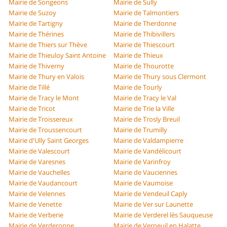
Mairie de Songeons
Mairie de Sully
Mairie de Suzoy
Mairie de Talmontiers
Mairie de Tartigny
Mairie de Therdonne
Mairie de Thérines
Mairie de Thibivillers
Mairie de Thiers sur Thève
Mairie de Thiescourt
Mairie de Thieuloy Saint Antoine
Mairie de Thieux
Mairie de Thiverny
Mairie de Thourotte
Mairie de Thury en Valois
Mairie de Thury sous Clermont
Mairie de Tillé
Mairie de Tourly
Mairie de Tracy le Mont
Mairie de Tracy le Val
Mairie de Tricot
Mairie de Trie la Ville
Mairie de Troissereux
Mairie de Trosly Breuil
Mairie de Troussencourt
Mairie de Trumilly
Mairie d'Ully Saint Georges
Mairie de Valdampierre
Mairie de Valescourt
Mairie de Vandélicourt
Mairie de Varesnes
Mairie de Varinfroy
Mairie de Vauchelles
Mairie de Vauciennes
Mairie de Vaudancourt
Mairie de Vaumoise
Mairie de Velennes
Mairie de Vendeuil Caply
Mairie de Venette
Mairie de Ver sur Launette
Mairie de Verberie
Mairie de Verderel lès Sauqueuse
Mairie de Verderonne
Mairie de Verneuil en Halatte