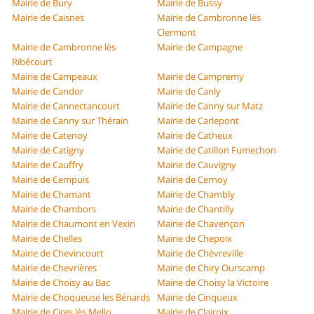
Mairie de Bury
Mairie de Bussy
Mairie de Caisnes
Mairie de Cambronne lès
Clermont
Mairie de Cambronne lès
Mairie de Campagne
Ribécourt
Mairie de Campeaux
Mairie de Campremy
Mairie de Candor
Mairie de Canly
Mairie de Cannectancourt
Mairie de Canny sur Matz
Mairie de Canny sur Thérain
Mairie de Carlepont
Mairie de Catenoy
Mairie de Catheux
Mairie de Catigny
Mairie de Catillon Fumechon
Mairie de Cauffry
Mairie de Cauvigny
Mairie de Cempuis
Mairie de Cernoy
Mairie de Chamant
Mairie de Chambly
Mairie de Chambors
Mairie de Chantilly
Mairie de Chaumont en Vexin
Mairie de Chavençon
Mairie de Chelles
Mairie de Chepoix
Mairie de Chevincourt
Mairie de Chèvreville
Mairie de Chevrières
Mairie de Chiry Ourscamp
Mairie de Choisy au Bac
Mairie de Choisy la Victoire
Mairie de Choqueuse les Bénards
Mairie de Cinqueux
Mairie de Cires lès Mello
Mairie de Clairoix