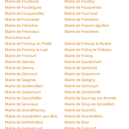
Mairie de Fouilleuse
Mairie de Fouilloy
Mairie de Foulangues
Mairie de Fouquenies
Mairie de Fouquerolles
Mairie de Fournival
Mairie de Francastel
Mairie de Francières
Mairie de Fréniches
Mairie de Fresne Léguillon
Mairie de Fresneaux
Mairie de Fresnières
Montchevreuil
Mairie de Fresnoy en Thelle
Mairie de Fresnoy la Rivière
Mairie de Fresnoy le Luat
Mairie de Frétoy le Château
Mairie de Frocourt
Mairie de Froissy
Mairie de Gannes
Mairie de Gaudechart
Mairie de Genvry
Mairie de Gerberoy
Mairie de Gilocourt
Mairie de Giraumont
Mairie de Glaignes
Mairie de Glatigny
Mairie de Godenvillers
Mairie de Goincourt
Mairie de Golancourt
Mairie de Gondreville
Mairie de Gourchelles
Mairie de Gournay sur Aronde
Mairie de Gouvieux
Mairie de Gouy les Groseillers
Mairie de Grandfresnoy
Mairie de Grandrû
Mairie de Grandvillers aux Bois
Mairie de Grandvilliers
Mairie de Grémévillers
Mairie de Grez
Mairie de Guignecourt
Mairie de Guiscard