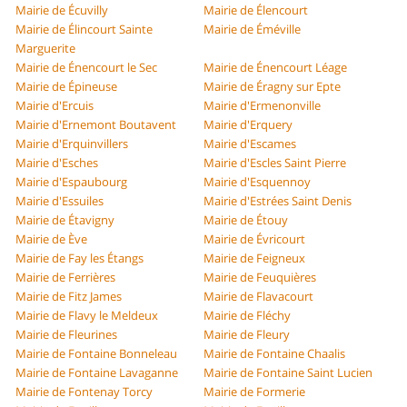
Mairie de Écuvilly
Mairie de Élencourt
Mairie de Élincourt Sainte
Mairie de Éméville
Marguerite
Mairie de Énencourt le Sec
Mairie de Énencourt Léage
Mairie de Épineuse
Mairie de Éragny sur Epte
Mairie d'Ercuis
Mairie d'Ermenonville
Mairie d'Ernemont Boutavent
Mairie d'Erquery
Mairie d'Erquinvillers
Mairie d'Escames
Mairie d'Esches
Mairie d'Escles Saint Pierre
Mairie d'Espaubourg
Mairie d'Esquennoy
Mairie d'Essuiles
Mairie d'Estrées Saint Denis
Mairie de Étavigny
Mairie de Étouy
Mairie de Ève
Mairie de Évricourt
Mairie de Fay les Étangs
Mairie de Feigneux
Mairie de Ferrières
Mairie de Feuquières
Mairie de Fitz James
Mairie de Flavacourt
Mairie de Flavy le Meldeux
Mairie de Fléchy
Mairie de Fleurines
Mairie de Fleury
Mairie de Fontaine Bonneleau
Mairie de Fontaine Chaalis
Mairie de Fontaine Lavaganne
Mairie de Fontaine Saint Lucien
Mairie de Fontenay Torcy
Mairie de Formerie