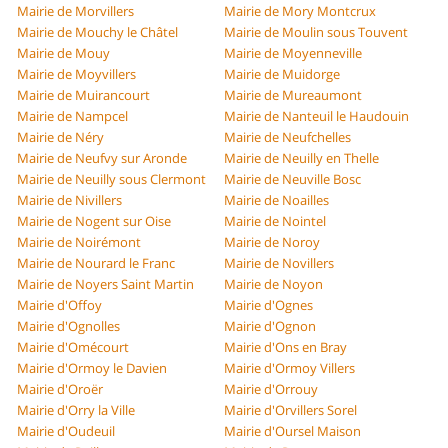
Mairie de Morvillers
Mairie de Mory Montcrux
Mairie de Mouchy le Châtel
Mairie de Moulin sous Touvent
Mairie de Mouy
Mairie de Moyenneville
Mairie de Moyvillers
Mairie de Muidorge
Mairie de Muirancourt
Mairie de Mureaumont
Mairie de Nampcel
Mairie de Nanteuil le Haudouin
Mairie de Néry
Mairie de Neufchelles
Mairie de Neufvy sur Aronde
Mairie de Neuilly en Thelle
Mairie de Neuilly sous Clermont
Mairie de Neuville Bosc
Mairie de Nivillers
Mairie de Noailles
Mairie de Nogent sur Oise
Mairie de Nointel
Mairie de Noirémont
Mairie de Noroy
Mairie de Nourard le Franc
Mairie de Novillers
Mairie de Noyers Saint Martin
Mairie de Noyon
Mairie d'Offoy
Mairie d'Ognes
Mairie d'Ognolles
Mairie d'Ognon
Mairie d'Omécourt
Mairie d'Ons en Bray
Mairie d'Ormoy le Davien
Mairie d'Ormoy Villers
Mairie d'Oroër
Mairie d'Orrouy
Mairie d'Orry la Ville
Mairie d'Orvillers Sorel
Mairie d'Oudeuil
Mairie d'Oursel Maison