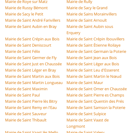
Mairie de Roye sur Matz
Mairie de Rully
Mairie de Russy Bémont
Mairie de Sacy le Grand
Mairie de Sacy le Petit
Mairie de Sains Morainvillers
Mairie de Saint André Farivillers
Mairie de Saint Arnoult
Mairie de Saint Aubin en Bray
Mairie de Saint Aubin sous
Erquery
Mairie de Saint Crépin aux Bois
Mairie de Saint Crépin Ibouvillers
Mairie de Saint Deniscourt
Mairie de Saint Étienne Roilaye
Mairie de Saint Félix
Mairie de Saint Germain la Poterie
Mairie de Saint Germer de Fly
Mairie de Saint Jean aux Bois
Mairie de Saint Just en Chaussée
Mairie de Saint Léger aux Bois
Mairie de Saint Léger en Bray
Mairie de Saint Leu d'Esserent
Mairie de Saint Martin aux Bois
Mairie de Saint Martin le Nœud
Mairie de Saint Martin Longueau
Mairie de Saint Maur
Mairie de Saint Maximin
Mairie de Saint Omer en Chaussée
Mairie de Saint Paul
Mairie de Saint Pierre es Champs
Mairie de Saint Pierre lès Bitry
Mairie de Saint Quentin des Prés
Mairie de Saint Remy en l'Eau
Mairie de Saint Samson la Poterie
Mairie de Saint Sauveur
Mairie de Saint Sulpice
Mairie de Saint Thibault
Mairie de Saint Vaast de
Longmont
Mairie de Saint Vaast lès Mello
Mairie de Saint Valery