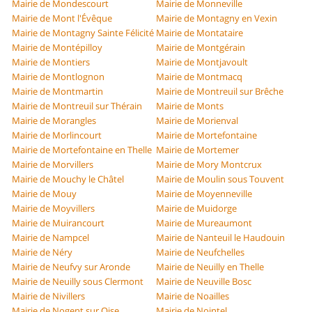
Mairie de Mondescourt
Mairie de Monneville
Mairie de Mont l'Évêque
Mairie de Montagny en Vexin
Mairie de Montagny Sainte Félicité
Mairie de Montataire
Mairie de Montépilloy
Mairie de Montgérain
Mairie de Montiers
Mairie de Montjavoult
Mairie de Montlognon
Mairie de Montmacq
Mairie de Montmartin
Mairie de Montreuil sur Brêche
Mairie de Montreuil sur Thérain
Mairie de Monts
Mairie de Morangles
Mairie de Morienval
Mairie de Morlincourt
Mairie de Mortefontaine
Mairie de Mortefontaine en Thelle
Mairie de Mortemer
Mairie de Morvillers
Mairie de Mory Montcrux
Mairie de Mouchy le Châtel
Mairie de Moulin sous Touvent
Mairie de Mouy
Mairie de Moyenneville
Mairie de Moyvillers
Mairie de Muidorge
Mairie de Muirancourt
Mairie de Mureaumont
Mairie de Nampcel
Mairie de Nanteuil le Haudouin
Mairie de Néry
Mairie de Neufchelles
Mairie de Neufvy sur Aronde
Mairie de Neuilly en Thelle
Mairie de Neuilly sous Clermont
Mairie de Neuville Bosc
Mairie de Nivillers
Mairie de Noailles
Mairie de Nogent sur Oise
Mairie de Nointel