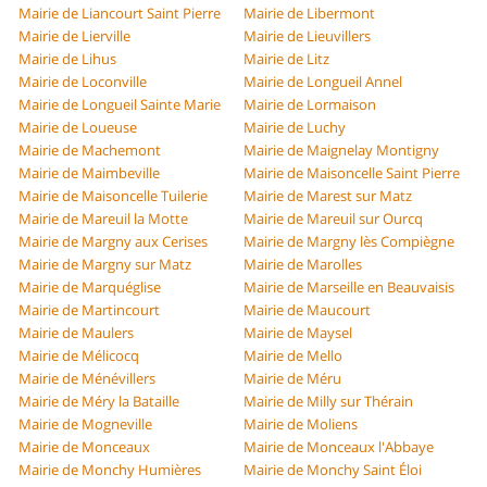
Mairie de Liancourt Saint Pierre
Mairie de Libermont
Mairie de Lierville
Mairie de Lieuvillers
Mairie de Lihus
Mairie de Litz
Mairie de Loconville
Mairie de Longueil Annel
Mairie de Longueil Sainte Marie
Mairie de Lormaison
Mairie de Loueuse
Mairie de Luchy
Mairie de Machemont
Mairie de Maignelay Montigny
Mairie de Maimbeville
Mairie de Maisoncelle Saint Pierre
Mairie de Maisoncelle Tuilerie
Mairie de Marest sur Matz
Mairie de Mareuil la Motte
Mairie de Mareuil sur Ourcq
Mairie de Margny aux Cerises
Mairie de Margny lès Compiègne
Mairie de Margny sur Matz
Mairie de Marolles
Mairie de Marquéglise
Mairie de Marseille en Beauvaisis
Mairie de Martincourt
Mairie de Maucourt
Mairie de Maulers
Mairie de Maysel
Mairie de Mélicocq
Mairie de Mello
Mairie de Ménévillers
Mairie de Méru
Mairie de Méry la Bataille
Mairie de Milly sur Thérain
Mairie de Mogneville
Mairie de Moliens
Mairie de Monceaux
Mairie de Monceaux l'Abbaye
Mairie de Monchy Humières
Mairie de Monchy Saint Éloi