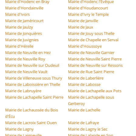
Mairie d'Hodenc en Bray
Mairie d'Hodenc l'Évêque
Mairie d'Hondainville
Mairie d'Houdancourt
Mairie d'Ivors
Mairie d'Ivry le Temple
Mairie de Jaméricourt
Mairie de Janville
Mairie de Jaulzy
Mairie de Jaux
Mairie de Jonquières
Mairie de Jouy sous Thelle
Mairie de Juvignies
Mairie de Chapelle en Serval
Mairie d'Hérelle
Mairie d'Houssoye
Mairie de Neuville en Hez
Mairie de Neuville Garnier
Mairie de Neuville Roy
Mairie de Neuville Saint Pierre
Mairie de Neuville sur Oudeuil
Mairie de Neuville sur Ressons
Mairie de Neuville Vault
Mairie de Rue Saint Pierre
Mairie de Villeneuve sous Thury
Mairie de Laberlière
Mairie de Laboissière en Thelle
Mairie de Labosse
Mairie de Labruyère
Mairie de Lachapelle aux Pots
Mairie de Lachapelle Saint Pierre
Mairie de Lachapelle sous
Gerberoy
Mairie de Lachaussée du Bois
Mairie de Lachelle
d'Écu
Mairie de Lacroix Saint Ouen
Mairie de Lafraye
Mairie de Lagny
Mairie de Lagny le Sec
Mairie de Laigneville
Mairie de Lalande en Son