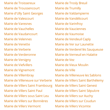
Mairie de Troissereux
Mairie de Trosly Breuil
Mairie de Troussencourt
Mairie de Trumilly
Mairie d'Ully Saint Georges
Mairie de Valdampierre
Mairie de Valescourt
Mairie de Vandélicourt
Mairie de Varesnes
Mairie de Varinfroy
Mairie de Vauchelles
Mairie de Vauciennes
Mairie de Vaudancourt
Mairie de Vaumoise
Mairie de Velennes
Mairie de Vendeuil Caply
Mairie de Venette
Mairie de Ver sur Launette
Mairie de Verberie
Mairie de Verderel lès Sauqueuse
Mairie de Verderonne
Mairie de Verneuil en Halatte
Mairie de Versigny
Mairie de Vez
Mairie de Viefvillers
Mairie de Vieux Moulin
Mairie de Vignemont
Mairie de Ville
Mairie de Villembray
Mairie de Villeneuve les Sablons
Mairie de Villeneuve sur Verberie
Mairie de Villers Saint Barthélemy
Mairie de Villers Saint Frambourg
Mairie de Villers Saint Genest
Mairie de Villers Saint Paul
Mairie de Villers Saint Sépulcre
Mairie de Villers sous Saint Leu
Mairie de Villers sur Auchy
Mairie de Villers sur Bonnières
Mairie de Villers sur Coudun
Mairie de Villers Vermont
Mairie de Villers Vicomte