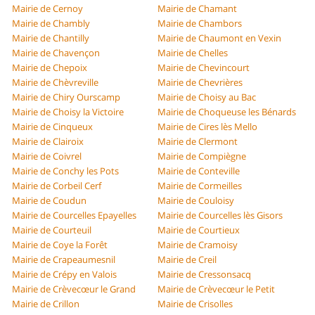
Mairie de Cernoy
Mairie de Chamant
Mairie de Chambly
Mairie de Chambors
Mairie de Chantilly
Mairie de Chaumont en Vexin
Mairie de Chavençon
Mairie de Chelles
Mairie de Chepoix
Mairie de Chevincourt
Mairie de Chèvreville
Mairie de Chevrières
Mairie de Chiry Ourscamp
Mairie de Choisy au Bac
Mairie de Choisy la Victoire
Mairie de Choqueuse les Bénards
Mairie de Cinqueux
Mairie de Cires lès Mello
Mairie de Clairoix
Mairie de Clermont
Mairie de Coivrel
Mairie de Compiègne
Mairie de Conchy les Pots
Mairie de Conteville
Mairie de Corbeil Cerf
Mairie de Cormeilles
Mairie de Coudun
Mairie de Couloisy
Mairie de Courcelles Epayelles
Mairie de Courcelles lès Gisors
Mairie de Courteuil
Mairie de Courtieux
Mairie de Coye la Forêt
Mairie de Cramoisy
Mairie de Crapeaumesnil
Mairie de Creil
Mairie de Crépy en Valois
Mairie de Cressonsacq
Mairie de Crèvecœur le Grand
Mairie de Crèvecœur le Petit
Mairie de Crillon
Mairie de Crisolles