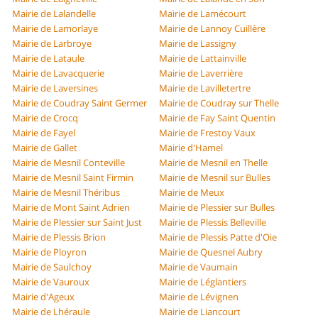
Mairie de Lalandelle
Mairie de Lamécourt
Mairie de Lamorlaye
Mairie de Lannoy Cuillère
Mairie de Larbroye
Mairie de Lassigny
Mairie de Lataule
Mairie de Lattainville
Mairie de Lavacquerie
Mairie de Laverrière
Mairie de Laversines
Mairie de Lavilletertre
Mairie de Coudray Saint Germer
Mairie de Coudray sur Thelle
Mairie de Crocq
Mairie de Fay Saint Quentin
Mairie de Fayel
Mairie de Frestoy Vaux
Mairie de Gallet
Mairie d'Hamel
Mairie de Mesnil Conteville
Mairie de Mesnil en Thelle
Mairie de Mesnil Saint Firmin
Mairie de Mesnil sur Bulles
Mairie de Mesnil Théribus
Mairie de Meux
Mairie de Mont Saint Adrien
Mairie de Plessier sur Bulles
Mairie de Plessier sur Saint Just
Mairie de Plessis Belleville
Mairie de Plessis Brion
Mairie de Plessis Patte d'Oie
Mairie de Ployron
Mairie de Quesnel Aubry
Mairie de Saulchoy
Mairie de Vaumain
Mairie de Vauroux
Mairie de Léglantiers
Mairie d'Ageux
Mairie de Lévignen
Mairie de Lhéraule
Mairie de Liancourt