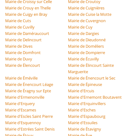
Mairie de Croissy sur Celle
Mairie de Croutoy
Mairie de Crouy en Thelle
Mairie de Cuignières
Mairie de Cuigy en Bray
Mairie de Cuise la Motte
Mairie de Cuts
Mairie de Cuvergnon
Mairie de Cuvilly
Mairie de Cuy
Mairie de Daméraucourt
Mairie de Dargies
Mairie de Delincourt
Mairie de Dieudonné
Mairie de Dives
Mairie de Doméliers
Mairie de Domfront
Mairie de Dompierre
Mairie de Duvy
Mairie de Écuvilly
Mairie de Élencourt
Mairie de Élincourt Sainte
Marguerite
Mairie de Éméville
Mairie de Énencourt le Sec
Mairie de Énencourt Léage
Mairie de Épineuse
Mairie de Éragny sur Epte
Mairie d'Ercuis
Mairie d'Ermenonville
Mairie d'Ernemont Boutavent
Mairie d'Erquery
Mairie d'Erquinvillers
Mairie d'Escames
Mairie d'Esches
Mairie d'Escles Saint Pierre
Mairie d'Espaubourg
Mairie d'Esquennoy
Mairie d'Essuiles
Mairie d'Estrées Saint Denis
Mairie de Étavigny
Mairie de Étouy
Mairie de Ève