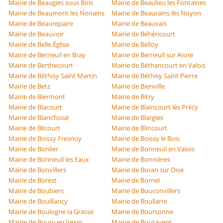
Mairie de Beaugies sous Bois
Mairie de Beaulieu les Fontaines
Mairie de Beaumont les Nonains
Mairie de Beaurains lès Noyon
Mairie de Beaurepaire
Mairie de Beauvais
Mairie de Beauvoir
Mairie de Béhéricourt
Mairie de Belle Église
Mairie de Belloy
Mairie de Berneuil en Bray
Mairie de Berneuil sur Aisne
Mairie de Berthecourt
Mairie de Béthancourt en Valois
Mairie de Béthisy Saint Martin
Mairie de Béthisy Saint Pierre
Mairie de Betz
Mairie de Bienville
Mairie de Biermont
Mairie de Bitry
Mairie de Blacourt
Mairie de Blaincourt lès Précy
Mairie de Blancfossé
Mairie de Blargies
Mairie de Blicourt
Mairie de Blincourt
Mairie de Boissy Fresnoy
Mairie de Boissy le Bois
Mairie de Bonlier
Mairie de Bonneuil en Valois
Mairie de Bonneuil les Eaux
Mairie de Bonnières
Mairie de Bonvillers
Mairie de Boran sur Oise
Mairie de Borest
Mairie de Bornel
Mairie de Boubiers
Mairie de Bouconvillers
Mairie de Bouillancy
Mairie de Boullarre
Mairie de Boulogne la Grasse
Mairie de Boursonne
Mairie de Boury en Vexin
Mairie de Boutavent