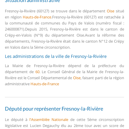
Situation administrative
Fresnoy-la-Rivière (60127) se trouve dans le département
Oise
situé
en région
Hauts-de-France
.
Fresnoy-la-Rivière (60127) est rattachée à
la communauté de communes du Pays de Valois (numéro fiscal :
246000871).
Depuis 2015, Fresnoy-la-Rivière est dans le canton de
Crépy-en-Valois (N°9) du département Oise.
Avant la réforme des
départements, Fresnoy-la-Rivière était dans le canton N°12 de Crépy
en Valois dans la 5ème circonscription.
Les administrations de la ville de Fresnoy-la-Rivière
La Mairie de Fresnoy-la-Rivière dépend de la préfecture du
département de
60
.
Le Conseil Général de la Mairie de Fresnoy-la-
Rivière est le Conseil Départemental de
Oise
, faisant parti de la région
administrative
Hauts-de-France
Député pour représenter Fresnoy-la-Rivière
Le député à
l'Assemblée Nationale
de cette 5ème circonscription
législative est Lucien Degauchy élu au 2ème tour avec un score de