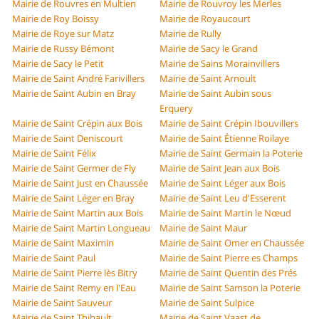
Mairie de Rouvres en Multien
Mairie de Rouvroy les Merles
Mairie de Roy Boissy
Mairie de Royaucourt
Mairie de Roye sur Matz
Mairie de Rully
Mairie de Russy Bémont
Mairie de Sacy le Grand
Mairie de Sacy le Petit
Mairie de Sains Morainvillers
Mairie de Saint André Farivillers
Mairie de Saint Arnoult
Mairie de Saint Aubin en Bray
Mairie de Saint Aubin sous
Erquery
Mairie de Saint Crépin aux Bois
Mairie de Saint Crépin Ibouvillers
Mairie de Saint Deniscourt
Mairie de Saint Étienne Roilaye
Mairie de Saint Félix
Mairie de Saint Germain la Poterie
Mairie de Saint Germer de Fly
Mairie de Saint Jean aux Bois
Mairie de Saint Just en Chaussée
Mairie de Saint Léger aux Bois
Mairie de Saint Léger en Bray
Mairie de Saint Leu d'Esserent
Mairie de Saint Martin aux Bois
Mairie de Saint Martin le Nœud
Mairie de Saint Martin Longueau
Mairie de Saint Maur
Mairie de Saint Maximin
Mairie de Saint Omer en Chaussée
Mairie de Saint Paul
Mairie de Saint Pierre es Champs
Mairie de Saint Pierre lès Bitry
Mairie de Saint Quentin des Prés
Mairie de Saint Remy en l'Eau
Mairie de Saint Samson la Poterie
Mairie de Saint Sauveur
Mairie de Saint Sulpice
Mairie de Saint Thibault
Mairie de Saint Vaast de