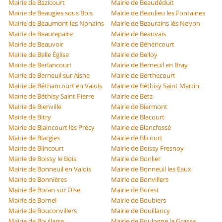
Mairie de Bazicourt
Mairie de Beaudéduit
Mairie de Beaugies sous Bois
Mairie de Beaulieu les Fontaines
Mairie de Beaumont les Nonains
Mairie de Beaurains lès Noyon
Mairie de Beaurepaire
Mairie de Beauvais
Mairie de Beauvoir
Mairie de Béhéricourt
Mairie de Belle Église
Mairie de Belloy
Mairie de Berlancourt
Mairie de Berneuil en Bray
Mairie de Berneuil sur Aisne
Mairie de Berthecourt
Mairie de Béthancourt en Valois
Mairie de Béthisy Saint Martin
Mairie de Béthisy Saint Pierre
Mairie de Betz
Mairie de Bienville
Mairie de Biermont
Mairie de Bitry
Mairie de Blacourt
Mairie de Blaincourt lès Précy
Mairie de Blancfossé
Mairie de Blargies
Mairie de Blicourt
Mairie de Blincourt
Mairie de Boissy Fresnoy
Mairie de Boissy le Bois
Mairie de Bonlier
Mairie de Bonneuil en Valois
Mairie de Bonneuil les Eaux
Mairie de Bonnières
Mairie de Bonvillers
Mairie de Boran sur Oise
Mairie de Borest
Mairie de Bornel
Mairie de Boubiers
Mairie de Bouconvillers
Mairie de Bouillancy
Mairie de Boullarre
Mairie de Boulogne la Grasse