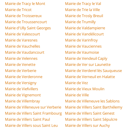
Mairie de Tracy le Mont
Mairie de Tracy le Val
Mairie de Tricot
Mairie de Trie la Ville
Mairie de Troissereux
Mairie de Trosly Breuil
Mairie de Troussencourt
Mairie de Trumilly
Mairie d'Ully Saint Georges
Mairie de Valdampierre
Mairie de Valescourt
Mairie de Vandélicourt
Mairie de Varesnes
Mairie de Varinfroy
Mairie de Vauchelles
Mairie de Vauciennes
Mairie de Vaudancourt
Mairie de Vaumoise
Mairie de Velennes
Mairie de Vendeuil Caply
Mairie de Venette
Mairie de Ver sur Launette
Mairie de Verberie
Mairie de Verderel lès Sauqueuse
Mairie de Verderonne
Mairie de Verneuil en Halatte
Mairie de Versigny
Mairie de Vez
Mairie de Viefvillers
Mairie de Vieux Moulin
Mairie de Vignemont
Mairie de Ville
Mairie de Villembray
Mairie de Villeneuve les Sablons
Mairie de Villeneuve sur Verberie
Mairie de Villers Saint Barthélemy
Mairie de Villers Saint Frambourg
Mairie de Villers Saint Genest
Mairie de Villers Saint Paul
Mairie de Villers Saint Sépulcre
Mairie de Villers sous Saint Leu
Mairie de Villers sur Auchy