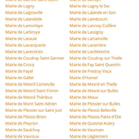
Mairie de Lagny
Mairie de Lagny le Sec
Mairie de Laigneville
Mairie de Lalande en Son
Mairie de Lalandelle
Mairie de Lamécourt
Mairie de Lamorlaye
Mairie de Lannoy Cuillère
Mairie de Larbroye
Mairie de Lassigny
Mairie de Lataule
Mairie de Lattainville
Mairie de Lavacquerie
Mairie de Laverrière
Mairie de Laversines
Mairie de Lavilletertre
Mairie de Coudray Saint Germer
Mairie de Coudray sur Thelle
Mairie de Crocq
Mairie de Fay Saint Quentin
Mairie de Fayel
Mairie de Frestoy Vaux
Mairie de Gallet
Mairie d'Hamel
Mairie de Mesnil Conteville
Mairie de Mesnil en Thelle
Mairie de Mesnil Saint Firmin
Mairie de Mesnil sur Bulles
Mairie de Mesnil Théribus
Mairie de Meux
Mairie de Mont Saint Adrien
Mairie de Plessier sur Bulles
Mairie de Plessier sur Saint Just
Mairie de Plessis Belleville
Mairie de Plessis Brion
Mairie de Plessis Patte d'Oie
Mairie de Ployron
Mairie de Quesnel Aubry
Mairie de Saulchoy
Mairie de Vaumain
Mairie de Vauroux
Mairie de Léglantiers