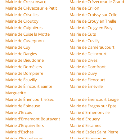
Mairie de Cressonsacq
Mairie de Crèvecœur le Grand
Mairie de Crèvecœur le Petit
Mairie de Crillon
Mairie de Crisolles
Mairie de Croissy sur Celle
Mairie de Croutoy
Mairie de Crouy en Thelle
Mairie de Cuignières
Mairie de Cuigy en Bray
Mairie de Cuise la Motte
Mairie de Cuts
Mairie de Cuvergnon
Mairie de Cuvilly
Mairie de Cuy
Mairie de Daméraucourt
Mairie de Dargies
Mairie de Delincourt
Mairie de Dieudonné
Mairie de Dives
Mairie de Doméliers
Mairie de Domfront
Mairie de Dompierre
Mairie de Duvy
Mairie de Écuvilly
Mairie de Élencourt
Mairie de Élincourt Sainte
Mairie de Éméville
Marguerite
Mairie de Énencourt le Sec
Mairie de Énencourt Léage
Mairie de Épineuse
Mairie de Éragny sur Epte
Mairie d'Ercuis
Mairie d'Ermenonville
Mairie d'Ernemont Boutavent
Mairie d'Erquery
Mairie d'Erquinvillers
Mairie d'Escames
Mairie d'Esches
Mairie d'Escles Saint Pierre
Mairie d'Espaubourg
Mairie d'Esquennoy