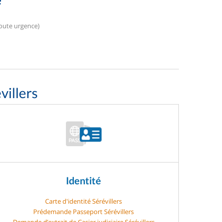
toute urgence)
villers
Identité
Carte d'identité Sérévillers
Prédemande Passeport Sérévillers
Demande d’extrait de Casier judiciaire Sérévillers