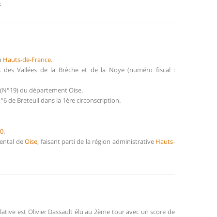
8
n
Hauts-de-France
.
des Vallées de la Brèche et de la Noye (numéro fiscal :
e (N°19) du département Oise.
6 de Breteuil dans la 1ère circonscription.
0
.
mental de
Oise
, faisant parti de la région administrative
Hauts-
slative est Olivier Dassault élu au 2ème tour avec un score de