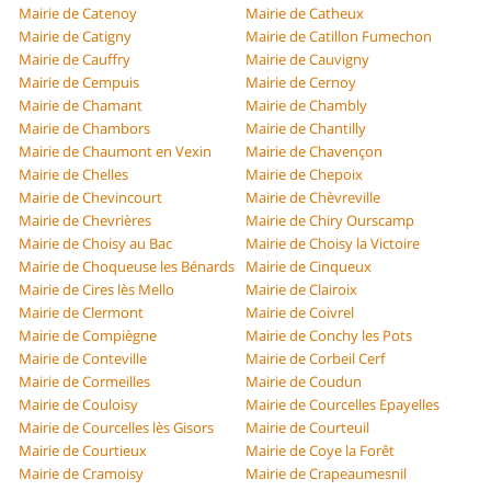
Mairie de Catenoy
Mairie de Catheux
Mairie de Catigny
Mairie de Catillon Fumechon
Mairie de Cauffry
Mairie de Cauvigny
Mairie de Cempuis
Mairie de Cernoy
Mairie de Chamant
Mairie de Chambly
Mairie de Chambors
Mairie de Chantilly
Mairie de Chaumont en Vexin
Mairie de Chavençon
Mairie de Chelles
Mairie de Chepoix
Mairie de Chevincourt
Mairie de Chèvreville
Mairie de Chevrières
Mairie de Chiry Ourscamp
Mairie de Choisy au Bac
Mairie de Choisy la Victoire
Mairie de Choqueuse les Bénards
Mairie de Cinqueux
Mairie de Cires lès Mello
Mairie de Clairoix
Mairie de Clermont
Mairie de Coivrel
Mairie de Compiègne
Mairie de Conchy les Pots
Mairie de Conteville
Mairie de Corbeil Cerf
Mairie de Cormeilles
Mairie de Coudun
Mairie de Couloisy
Mairie de Courcelles Epayelles
Mairie de Courcelles lès Gisors
Mairie de Courteuil
Mairie de Courtieux
Mairie de Coye la Forêt
Mairie de Cramoisy
Mairie de Crapeaumesnil