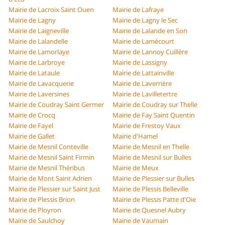
Mairie de Lacroix Saint Ouen
Mairie de Lafraye
Mairie de Lagny
Mairie de Lagny le Sec
Mairie de Laigneville
Mairie de Lalande en Son
Mairie de Lalandelle
Mairie de Lamécourt
Mairie de Lamorlaye
Mairie de Lannoy Cuillère
Mairie de Larbroye
Mairie de Lassigny
Mairie de Lataule
Mairie de Lattainville
Mairie de Lavacquerie
Mairie de Laverrière
Mairie de Laversines
Mairie de Lavilletertre
Mairie de Coudray Saint Germer
Mairie de Coudray sur Thelle
Mairie de Crocq
Mairie de Fay Saint Quentin
Mairie de Fayel
Mairie de Frestoy Vaux
Mairie de Gallet
Mairie d'Hamel
Mairie de Mesnil Conteville
Mairie de Mesnil en Thelle
Mairie de Mesnil Saint Firmin
Mairie de Mesnil sur Bulles
Mairie de Mesnil Théribus
Mairie de Meux
Mairie de Mont Saint Adrien
Mairie de Plessier sur Bulles
Mairie de Plessier sur Saint Just
Mairie de Plessis Belleville
Mairie de Plessis Brion
Mairie de Plessis Patte d'Oie
Mairie de Ployron
Mairie de Quesnel Aubry
Mairie de Saulchoy
Mairie de Vaumain