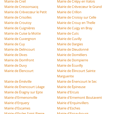
Mairie de Creil
Mairie de Crépy en Valois
Mairie de Cressonsacq
Mairie de Crèvecœur le Grand
Mairie de Crèvecœur le Petit
Mairie de Crillon
Mairie de Crisolles
Mairie de Croissy sur Celle
Mairie de Croutoy
Mairie de Crouy en Thelle
Mairie de Cuignières
Mairie de Cuigy en Bray
Mairie de Cuise la Motte
Mairie de Cuts
Mairie de Cuvergnon
Mairie de Cuvilly
Mairie de Cuy
Mairie de Dargies
Mairie de Delincourt
Mairie de Dieudonné
Mairie de Dives
Mairie de Doméliers
Mairie de Domfront
Mairie de Dompierre
Mairie de Duvy
Mairie de Écuvilly
Mairie de Élencourt
Mairie de Élincourt Sainte
Marguerite
Mairie de Éméville
Mairie de Énencourt le Sec
Mairie de Énencourt Léage
Mairie de Épineuse
Mairie de Éragny sur Epte
Mairie d'Ercuis
Mairie d'Ermenonville
Mairie d'Ernemont Boutavent
Mairie d'Erquery
Mairie d'Erquinvillers
Mairie d'Escames
Mairie d'Esches
Mairie d'Escles Saint Pierre
Mairie d'Espaubourg