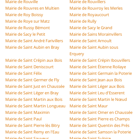
Mairie de Rouville
Mairie de Rouvillers
Mairie de Rouvres en Multien
Mairie de Rouvroy les Merles
Mairie de Roy Boissy
Mairie de Royaucourt
Mairie de Roye sur Matz
Mairie de Rully
Mairie de Russy Bémont
Mairie de Sacy le Grand
Mairie de Sacy le Petit
Mairie de Sains Morainvillers
Mairie de Saint André Farivillers
Mairie de Saint Arnoult
Mairie de Saint Aubin en Bray
Mairie de Saint Aubin sous
Erquery
Mairie de Saint Crépin aux Bois
Mairie de Saint Crépin Ibouvillers
Mairie de Saint Deniscourt
Mairie de Saint Étienne Roilaye
Mairie de Saint Félix
Mairie de Saint Germain la Poterie
Mairie de Saint Germer de Fly
Mairie de Saint Jean aux Bois
Mairie de Saint Just en Chaussée
Mairie de Saint Léger aux Bois
Mairie de Saint Léger en Bray
Mairie de Saint Leu d'Esserent
Mairie de Saint Martin aux Bois
Mairie de Saint Martin le Nœud
Mairie de Saint Martin Longueau
Mairie de Saint Maur
Mairie de Saint Maximin
Mairie de Saint Omer en Chaussée
Mairie de Saint Paul
Mairie de Saint Pierre es Champs
Mairie de Saint Pierre lès Bitry
Mairie de Saint Quentin des Prés
Mairie de Saint Remy en l'Eau
Mairie de Saint Samson la Poterie
Mairie de Saint Sauveur
Mairie de Saint Sulpice