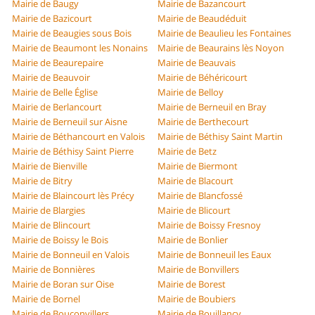
Mairie de Baugy
Mairie de Bazancourt
Mairie de Bazicourt
Mairie de Beaudéduit
Mairie de Beaugies sous Bois
Mairie de Beaulieu les Fontaines
Mairie de Beaumont les Nonains
Mairie de Beaurains lès Noyon
Mairie de Beaurepaire
Mairie de Beauvais
Mairie de Beauvoir
Mairie de Béhéricourt
Mairie de Belle Église
Mairie de Belloy
Mairie de Berlancourt
Mairie de Berneuil en Bray
Mairie de Berneuil sur Aisne
Mairie de Berthecourt
Mairie de Béthancourt en Valois
Mairie de Béthisy Saint Martin
Mairie de Béthisy Saint Pierre
Mairie de Betz
Mairie de Bienville
Mairie de Biermont
Mairie de Bitry
Mairie de Blacourt
Mairie de Blaincourt lès Précy
Mairie de Blancfossé
Mairie de Blargies
Mairie de Blicourt
Mairie de Blincourt
Mairie de Boissy Fresnoy
Mairie de Boissy le Bois
Mairie de Bonlier
Mairie de Bonneuil en Valois
Mairie de Bonneuil les Eaux
Mairie de Bonnières
Mairie de Bonvillers
Mairie de Boran sur Oise
Mairie de Borest
Mairie de Bornel
Mairie de Boubiers
Mairie de Bouconvillers
Mairie de Bouillancy