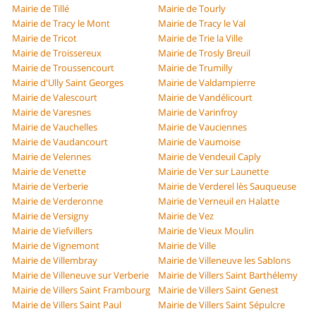
Mairie de Tillé
Mairie de Tourly
Mairie de Tracy le Mont
Mairie de Tracy le Val
Mairie de Tricot
Mairie de Trie la Ville
Mairie de Troissereux
Mairie de Trosly Breuil
Mairie de Troussencourt
Mairie de Trumilly
Mairie d'Ully Saint Georges
Mairie de Valdampierre
Mairie de Valescourt
Mairie de Vandélicourt
Mairie de Varesnes
Mairie de Varinfroy
Mairie de Vauchelles
Mairie de Vauciennes
Mairie de Vaudancourt
Mairie de Vaumoise
Mairie de Velennes
Mairie de Vendeuil Caply
Mairie de Venette
Mairie de Ver sur Launette
Mairie de Verberie
Mairie de Verderel lès Sauqueuse
Mairie de Verderonne
Mairie de Verneuil en Halatte
Mairie de Versigny
Mairie de Vez
Mairie de Viefvillers
Mairie de Vieux Moulin
Mairie de Vignemont
Mairie de Ville
Mairie de Villembray
Mairie de Villeneuve les Sablons
Mairie de Villeneuve sur Verberie
Mairie de Villers Saint Barthélemy
Mairie de Villers Saint Frambourg
Mairie de Villers Saint Genest
Mairie de Villers Saint Paul
Mairie de Villers Saint Sépulcre