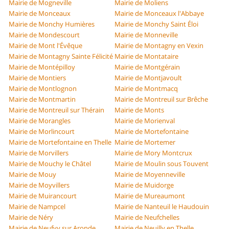
Mairie de Mogneville
Mairie de Moliens
Mairie de Monceaux
Mairie de Monceaux l'Abbaye
Mairie de Monchy Humières
Mairie de Monchy Saint Éloi
Mairie de Mondescourt
Mairie de Monneville
Mairie de Mont l'Évêque
Mairie de Montagny en Vexin
Mairie de Montagny Sainte Félicité
Mairie de Montataire
Mairie de Montépilloy
Mairie de Montgérain
Mairie de Montiers
Mairie de Montjavoult
Mairie de Montlognon
Mairie de Montmacq
Mairie de Montmartin
Mairie de Montreuil sur Brêche
Mairie de Montreuil sur Thérain
Mairie de Monts
Mairie de Morangles
Mairie de Morienval
Mairie de Morlincourt
Mairie de Mortefontaine
Mairie de Mortefontaine en Thelle
Mairie de Mortemer
Mairie de Morvillers
Mairie de Mory Montcrux
Mairie de Mouchy le Châtel
Mairie de Moulin sous Touvent
Mairie de Mouy
Mairie de Moyenneville
Mairie de Moyvillers
Mairie de Muidorge
Mairie de Muirancourt
Mairie de Mureaumont
Mairie de Nampcel
Mairie de Nanteuil le Haudouin
Mairie de Néry
Mairie de Neufchelles
Mairie de Neufvy sur Aronde
Mairie de Neuilly en Thelle