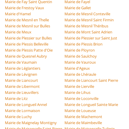
Mairie de Fay Saint Quentin
Mairie de Fayel
Mairie de Frestoy Vaux
Mairie de Gallet
Mairie d'Hamel
Mairie de Mesnil Conteville
Mairie de Mesnil en Thelle
Mairie de Mesnil Saint Firmin
Mairie de Mesnil sur Bulles
Mairie de Mesnil Théribus
Mairie de Meux
Mairie de Mont Saint Adrien
Mairie de Plessier sur Bulles
Mairie de Plessier sur Saint Just
Mairie de Plessis Belleville
Mairie de Plessis Brion
Mairie de Plessis Patte d'Oie
Mairie de Ployron
Mairie de Quesnel Aubry
Mairie de Saulchoy
Mairie de Vaumain
Mairie de Vauroux
Mairie de Léglantiers
Mairie d'Ageux
Mairie de Lévignen
Mairie de Lhéraule
Mairie de Liancourt
Mairie de Liancourt Saint Pierre
Mairie de Libermont
Mairie de Lierville
Mairie de Lieuvillers
Mairie de Lihus
Mairie de Litz
Mairie de Loconville
Mairie de Longueil Annel
Mairie de Longueil Sainte Marie
Mairie de Lormaison
Mairie de Loueuse
Mairie de Luchy
Mairie de Machemont
Mairie de Maignelay Montigny
Mairie de Maimbeville
Mairie de Maisoncelle Saint Pierre
Mairie de Maisoncelle Tuilerie