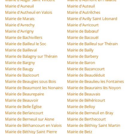
Mairie d'Auneuil
Mairie d'Auteuil
Mairie d'Autheuil en Valois
Mairie d'Autrêches
Mairie de Marais
Mairie d'Avilly Saint Léonard
Mairie d'Avrechy
Mairie d'Avricourt
Mairie d'Avrigny
Mairie de Babœuf
Mairie de Bachivillers
Mairie de Bacouël
Mairie de Bailleul le Soc
Mairie de Bailleul sur Thérain
Mairie de Bailleval
Mairie de Bailly
Mairie de Balagny sur Thérain
Mairie de Barbery
Mairie de Bargny
Mairie de Baron
Mairie de Baugy
Mairie de Bazancourt
Mairie de Bazicourt
Mairie de Beaudéduit
Mairie de Beaugies sous Bois
Mairie de Beaulieu les Fontaines
Mairie de Beaumont les Nonains
Mairie de Beaurains lès Noyon
Mairie de Beaurepaire
Mairie de Beauvais
Mairie de Beauvoir
Mairie de Béhéricourt
Mairie de Belle Église
Mairie de Belloy
Mairie de Berlancourt
Mairie de Berneuil en Bray
Mairie de Berneuil sur Aisne
Mairie de Berthecourt
Mairie de Béthancourt en Valois
Mairie de Béthisy Saint Martin
Mairie de Béthisy Saint Pierre
Mairie de Betz