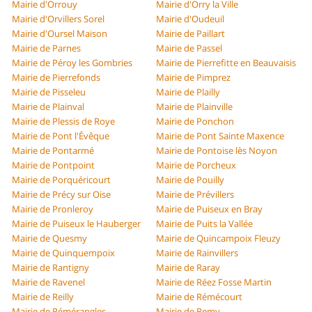
Mairie d'Orrouy
Mairie d'Orry la Ville
Mairie d'Orvillers Sorel
Mairie d'Oudeuil
Mairie d'Oursel Maison
Mairie de Paillart
Mairie de Parnes
Mairie de Passel
Mairie de Péroy les Gombries
Mairie de Pierrefitte en Beauvaisis
Mairie de Pierrefonds
Mairie de Pimprez
Mairie de Pisseleu
Mairie de Plailly
Mairie de Plainval
Mairie de Plainville
Mairie de Plessis de Roye
Mairie de Ponchon
Mairie de Pont l'Évêque
Mairie de Pont Sainte Maxence
Mairie de Pontarmé
Mairie de Pontoise lès Noyon
Mairie de Pontpoint
Mairie de Porcheux
Mairie de Porquéricourt
Mairie de Pouilly
Mairie de Précy sur Oise
Mairie de Prévillers
Mairie de Pronleroy
Mairie de Puiseux en Bray
Mairie de Puiseux le Hauberger
Mairie de Puits la Vallée
Mairie de Quesmy
Mairie de Quincampoix Fleuzy
Mairie de Quinquempoix
Mairie de Rainvillers
Mairie de Rantigny
Mairie de Raray
Mairie de Ravenel
Mairie de Réez Fosse Martin
Mairie de Reilly
Mairie de Rémécourt
Mairie de Rémérangles
Mairie de Remy