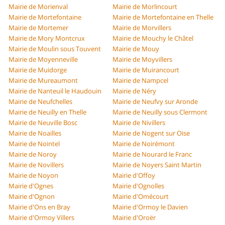
Mairie de Morienval
Mairie de Morlincourt
Mairie de Mortefontaine
Mairie de Mortefontaine en Thelle
Mairie de Mortemer
Mairie de Morvillers
Mairie de Mory Montcrux
Mairie de Mouchy le Châtel
Mairie de Moulin sous Touvent
Mairie de Mouy
Mairie de Moyenneville
Mairie de Moyvillers
Mairie de Muidorge
Mairie de Muirancourt
Mairie de Mureaumont
Mairie de Nampcel
Mairie de Nanteuil le Haudouin
Mairie de Néry
Mairie de Neufchelles
Mairie de Neufvy sur Aronde
Mairie de Neuilly en Thelle
Mairie de Neuilly sous Clermont
Mairie de Neuville Bosc
Mairie de Nivillers
Mairie de Noailles
Mairie de Nogent sur Oise
Mairie de Nointel
Mairie de Noirémont
Mairie de Noroy
Mairie de Nourard le Franc
Mairie de Novillers
Mairie de Noyers Saint Martin
Mairie de Noyon
Mairie d'Offoy
Mairie d'Ognes
Mairie d'Ognolles
Mairie d'Ognon
Mairie d'Omécourt
Mairie d'Ons en Bray
Mairie d'Ormoy le Davien
Mairie d'Ormoy Villers
Mairie d'Oroër