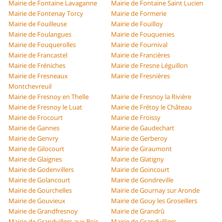
Mairie de Fontaine Lavaganne
Mairie de Fontaine Saint Lucien
Mairie de Fontenay Torcy
Mairie de Formerie
Mairie de Fouilleuse
Mairie de Fouilloy
Mairie de Foulangues
Mairie de Fouquenies
Mairie de Fouquerolles
Mairie de Fournival
Mairie de Francastel
Mairie de Francières
Mairie de Fréniches
Mairie de Fresne Léguillon
Mairie de Fresneaux
Mairie de Fresnières
Montchevreuil
Mairie de Fresnoy en Thelle
Mairie de Fresnoy la Rivière
Mairie de Fresnoy le Luat
Mairie de Frétoy le Château
Mairie de Frocourt
Mairie de Froissy
Mairie de Gannes
Mairie de Gaudechart
Mairie de Genvry
Mairie de Gerberoy
Mairie de Gilocourt
Mairie de Giraumont
Mairie de Glaignes
Mairie de Glatigny
Mairie de Godenvillers
Mairie de Goincourt
Mairie de Golancourt
Mairie de Gondreville
Mairie de Gourchelles
Mairie de Gournay sur Aronde
Mairie de Gouvieux
Mairie de Gouy les Groseillers
Mairie de Grandfresnoy
Mairie de Grandrû
Mairie de Grandvillers aux Bois
Mairie de Grandvilliers