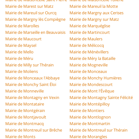
Mairie de Marest sur Matz
Mairie de Mareuil la Motte
Mairie de Mareuil sur Ourcq
Mairie de Margny aux Cerises
Mairie de Margny lès Compiègne
Mairie de Margny sur Matz
Mairie de Marolles
Mairie de Marquéglise
Mairie de Marseille en Beauvaisis
Mairie de Martincourt
Mairie de Maucourt
Mairie de Maulers
Mairie de Maysel
Mairie de Mélicocq
Mairie de Mello
Mairie de Ménévillers
Mairie de Méru
Mairie de Méry la Bataille
Mairie de Milly sur Thérain
Mairie de Mogneville
Mairie de Moliens
Mairie de Monceaux
Mairie de Monceaux l'Abbaye
Mairie de Monchy Humières
Mairie de Monchy Saint Éloi
Mairie de Mondescourt
Mairie de Monneville
Mairie de Mont l'Évêque
Mairie de Montagny en Vexin
Mairie de Montagny Sainte Félicité
Mairie de Montataire
Mairie de Montépilloy
Mairie de Montgérain
Mairie de Montiers
Mairie de Montjavoult
Mairie de Montlognon
Mairie de Montmacq
Mairie de Montmartin
Mairie de Montreuil sur Brêche
Mairie de Montreuil sur Thérain
Mairie de Monts
Mairie de Morangles