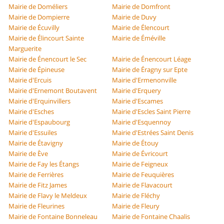
Mairie de Doméliers
Mairie de Domfront
Mairie de Dompierre
Mairie de Duvy
Mairie de Écuvilly
Mairie de Élencourt
Mairie de Élincourt Sainte
Mairie de Éméville
Marguerite
Mairie de Énencourt le Sec
Mairie de Énencourt Léage
Mairie de Épineuse
Mairie de Éragny sur Epte
Mairie d'Ercuis
Mairie d'Ermenonville
Mairie d'Ernemont Boutavent
Mairie d'Erquery
Mairie d'Erquinvillers
Mairie d'Escames
Mairie d'Esches
Mairie d'Escles Saint Pierre
Mairie d'Espaubourg
Mairie d'Esquennoy
Mairie d'Essuiles
Mairie d'Estrées Saint Denis
Mairie de Étavigny
Mairie de Étouy
Mairie de Ève
Mairie de Évricourt
Mairie de Fay les Étangs
Mairie de Feigneux
Mairie de Ferrières
Mairie de Feuquières
Mairie de Fitz James
Mairie de Flavacourt
Mairie de Flavy le Meldeux
Mairie de Fléchy
Mairie de Fleurines
Mairie de Fleury
Mairie de Fontaine Bonneleau
Mairie de Fontaine Chaalis