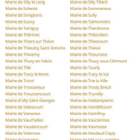
Mairie de Silly le Long
Mairie de Silly Tillard
Mairie de Solente
Mairie de Sommereux
Mairie de Songeons
Mairie de Sully
Mairie de Suzoy
Mairie de Talmontiers
Mairie de Tartigny
Mairie de Therdonne
Mairie de Thérines
Mairie de Thibivillers
Mairie de Thiers sur Thève
Mairie de Thiescourt
Mairie de Thieuloy Saint Antoine
Mairie de Thieux
Mairie de Thiverny
Mairie de Thourotte
Mairie de Thury en Valois
Mairie de Thury sous Clermont
Mairie de Tillé
Mairie de Tourly
Mairie de Tracy le Mont
Mairie de Tracy le Val
Mairie de Tricot
Mairie de Trie la Ville
Mairie de Troissereux
Mairie de Trosly Breuil
Mairie de Troussencourt
Mairie de Trumilly
Mairie d'Ully Saint Georges
Mairie de Valdampierre
Mairie de Valescourt
Mairie de Vandélicourt
Mairie de Varesnes
Mairie de Varinfroy
Mairie de Vauchelles
Mairie de Vauciennes
Mairie de Vaudancourt
Mairie de Vaumoise
Mairie de Velennes
Mairie de Vendeuil Caply
Mairie de Venette
Mairie de Ver sur Launette