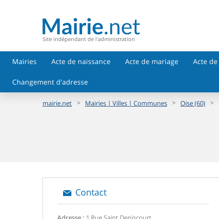
Site indépendant de l'administration
Mairies
Acte de naissance
Acte de mariage
Acte de
Changement d'adresse
>
>
>
mairie.net
Mairies | Villes | Communes
Oise (60)
Contact
Adresse :
1 Rue Saint Deniscourt