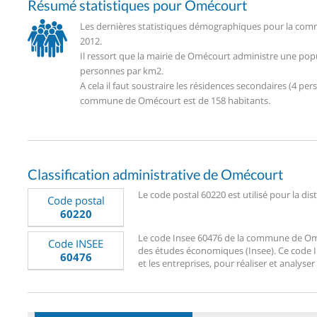
Résumé statistiques pour Omécourt
Les dernières statistiques démographiques pour la com
2012.
Il ressort que la mairie de Omécourt administre une pop
personnes par km2.
A cela il faut soustraire les résidences secondaires (4 
commune de Omécourt est de 158 habitants.
Classification administrative de Omécourt
Le code postal 60220 est utilisé pour la di
Code postal
60220
Le code Insee 60476 de la commune de Oméco
Code INSEE
des études économiques (Insee). Ce code Ins
60476
et les entreprises, pour réaliser et analyse