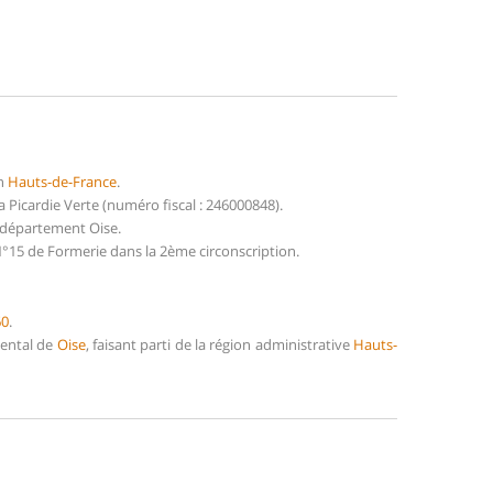
on
Hauts-de-France
.
icardie Verte (numéro fiscal : 246000848).
u département Oise.
°15 de Formerie dans la 2ème circonscription.
60
.
mental de
Oise
, faisant parti de la région administrative
Hauts-