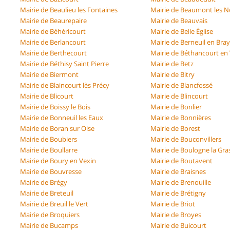
Mairie de Beaulieu les Fontaines
Mairie de Beaumont les N
Mairie de Beaurepaire
Mairie de Beauvais
Mairie de Béhéricourt
Mairie de Belle Église
Mairie de Berlancourt
Mairie de Berneuil en Bra
Mairie de Berthecourt
Mairie de Béthancourt en 
Mairie de Béthisy Saint Pierre
Mairie de Betz
Mairie de Biermont
Mairie de Bitry
Mairie de Blaincourt lès Précy
Mairie de Blancfossé
Mairie de Blicourt
Mairie de Blincourt
Mairie de Boissy le Bois
Mairie de Bonlier
Mairie de Bonneuil les Eaux
Mairie de Bonnières
Mairie de Boran sur Oise
Mairie de Borest
Mairie de Boubiers
Mairie de Bouconvillers
Mairie de Boullarre
Mairie de Boulogne la Gra
Mairie de Boury en Vexin
Mairie de Boutavent
Mairie de Bouvresse
Mairie de Braisnes
Mairie de Brégy
Mairie de Brenouille
Mairie de Breteuil
Mairie de Brétigny
Mairie de Breuil le Vert
Mairie de Briot
Mairie de Broquiers
Mairie de Broyes
Mairie de Bucamps
Mairie de Buicourt