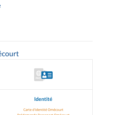
e
écourt
Identité
Carte d'identité Omécourt
Prédemande Passeport Omécourt