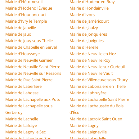
Mairie d'Hétomesnil
Mairie d'Hodenc en Bray
Mairie d'Hodenc l'Évêque
Mairie d'Hondainville
Mairie d'Houdancourt
Mairie d'Ivors
Mairie d'Ivry le Temple
Mairie de Jaméricourt
Mairie de Janville
Mairie de Jaulzy
Mairie de Jaux
Mairie de Jonquières
Mairie de Jouy sous Thelle
Mairie de Juvignies
Mairie de Chapelle en Serval
Mairie d'Hérelle
Mairie d'Houssoye
Mairie de Neuville en Hez
Mairie de Neuville Garnier
Mairie de Neuville Roy
Mairie de Neuville Saint Pierre
Mairie de Neuville sur Oudeuil
Mairie de Neuville sur Ressons
Mairie de Neuville Vault
Mairie de Rue Saint Pierre
Mairie de Villeneuve sous Thury
Mairie de Laberlière
Mairie de Laboissière en Thelle
Mairie de Labosse
Mairie de Labruyère
Mairie de Lachapelle aux Pots
Mairie de Lachapelle Saint Pierre
Mairie de Lachapelle sous
Mairie de Lachaussée du Bois
Gerberoy
d'Écu
Mairie de Lachelle
Mairie de Lacroix Saint Ouen
Mairie de Lafraye
Mairie de Lagny
Mairie de Lagny le Sec
Mairie de Laigneville
Mairie de Lalande en Son
Mairie de Lalandelle