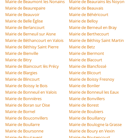
Mairie de Beaumont les Nonains
Mairie de Beaurains lès Noyon
Mairie de Beaurepaire
Mairie de Beauvais
Mairie de Beauvoir
Mairie de Béhéricourt
Mairie de Belle Église
Mairie de Belloy
Mairie de Berlancourt
Mairie de Berneuil en Bray
Mairie de Berneuil sur Aisne
Mairie de Berthecourt
Mairie de Béthancourt en Valois
Mairie de Béthisy Saint Martin
Mairie de Béthisy Saint Pierre
Mairie de Betz
Mairie de Bienville
Mairie de Biermont
Mairie de Bitry
Mairie de Blacourt
Mairie de Blaincourt lès Précy
Mairie de Blancfossé
Mairie de Blargies
Mairie de Blicourt
Mairie de Blincourt
Mairie de Boissy Fresnoy
Mairie de Boissy le Bois
Mairie de Bonlier
Mairie de Bonneuil en Valois
Mairie de Bonneuil les Eaux
Mairie de Bonnières
Mairie de Bonvillers
Mairie de Boran sur Oise
Mairie de Borest
Mairie de Bornel
Mairie de Boubiers
Mairie de Bouconvillers
Mairie de Bouillancy
Mairie de Boullarre
Mairie de Boulogne la Grasse
Mairie de Boursonne
Mairie de Boury en Vexin
Mairie de Boutavent
Mairie de Boutencourt