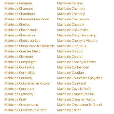
Mairie de Cempuis
Mairie de Cernoy
Mairie de Chamant
Mairie de Chambly
Mairie de Chambors
Mairie de Chantilly
Mairie de Chaumont en Vexin
Mairie de Chavençon
Mairie de Chelles
Mairie de Chepoix
Mairie de Chevincourt
Mairie de Chèvreville
Mairie de Chevrières
Mairie de Chiry Ourscamp
Mairie de Choisy au Bac
Mairie de Choisy la Victoire
Mairie de Choqueuse les Bénards
Mairie de Cinqueux
Mairie de Cires lès Mello
Mairie de Clairoix
Mairie de Clermont
Mairie de Coivrel
Mairie de Compiègne
Mairie de Conchy les Pots
Mairie de Conteville
Mairie de Corbeil Cerf
Mairie de Cormeilles
Mairie de Coudun
Mairie de Couloisy
Mairie de Courcelles Epayelles
Mairie de Courcelles lès Gisors
Mairie de Courteuil
Mairie de Courtieux
Mairie de Coye la Forêt
Mairie de Cramoisy
Mairie de Crapeaumesnil
Mairie de Creil
Mairie de Crépy en Valois
Mairie de Cressonsacq
Mairie de Crèvecœur le Grand
Mairie de Crèvecœur le Petit
Mairie de Crillon