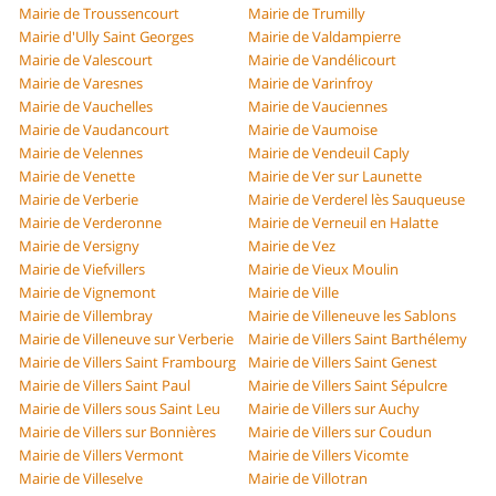
Mairie de Troussencourt
Mairie de Trumilly
Mairie d'Ully Saint Georges
Mairie de Valdampierre
Mairie de Valescourt
Mairie de Vandélicourt
Mairie de Varesnes
Mairie de Varinfroy
Mairie de Vauchelles
Mairie de Vauciennes
Mairie de Vaudancourt
Mairie de Vaumoise
Mairie de Velennes
Mairie de Vendeuil Caply
Mairie de Venette
Mairie de Ver sur Launette
Mairie de Verberie
Mairie de Verderel lès Sauqueuse
Mairie de Verderonne
Mairie de Verneuil en Halatte
Mairie de Versigny
Mairie de Vez
Mairie de Viefvillers
Mairie de Vieux Moulin
Mairie de Vignemont
Mairie de Ville
Mairie de Villembray
Mairie de Villeneuve les Sablons
Mairie de Villeneuve sur Verberie
Mairie de Villers Saint Barthélemy
Mairie de Villers Saint Frambourg
Mairie de Villers Saint Genest
Mairie de Villers Saint Paul
Mairie de Villers Saint Sépulcre
Mairie de Villers sous Saint Leu
Mairie de Villers sur Auchy
Mairie de Villers sur Bonnières
Mairie de Villers sur Coudun
Mairie de Villers Vermont
Mairie de Villers Vicomte
Mairie de Villeselve
Mairie de Villotran