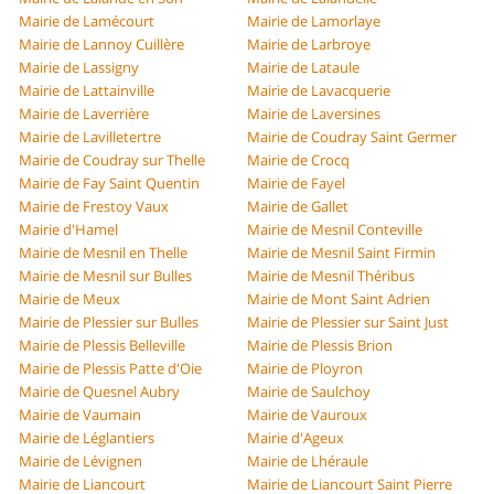
Mairie de Lamécourt
Mairie de Lamorlaye
Mairie de Lannoy Cuillère
Mairie de Larbroye
Mairie de Lassigny
Mairie de Lataule
Mairie de Lattainville
Mairie de Lavacquerie
Mairie de Laverrière
Mairie de Laversines
Mairie de Lavilletertre
Mairie de Coudray Saint Germer
Mairie de Coudray sur Thelle
Mairie de Crocq
Mairie de Fay Saint Quentin
Mairie de Fayel
Mairie de Frestoy Vaux
Mairie de Gallet
Mairie d'Hamel
Mairie de Mesnil Conteville
Mairie de Mesnil en Thelle
Mairie de Mesnil Saint Firmin
Mairie de Mesnil sur Bulles
Mairie de Mesnil Théribus
Mairie de Meux
Mairie de Mont Saint Adrien
Mairie de Plessier sur Bulles
Mairie de Plessier sur Saint Just
Mairie de Plessis Belleville
Mairie de Plessis Brion
Mairie de Plessis Patte d'Oie
Mairie de Ployron
Mairie de Quesnel Aubry
Mairie de Saulchoy
Mairie de Vaumain
Mairie de Vauroux
Mairie de Léglantiers
Mairie d'Ageux
Mairie de Lévignen
Mairie de Lhéraule
Mairie de Liancourt
Mairie de Liancourt Saint Pierre