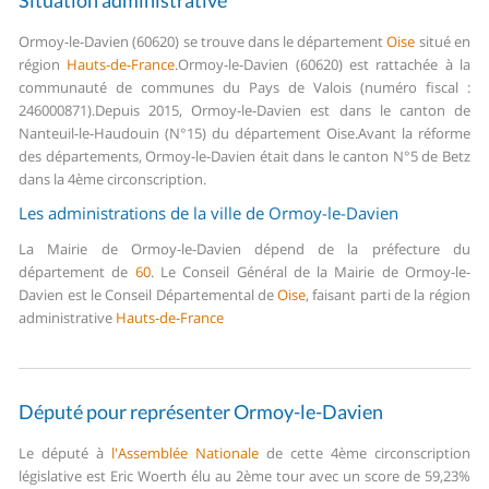
Situation administrative
Ormoy-le-Davien (60620) se trouve dans le département
Oise
situé en
région
Hauts-de-France
.
Ormoy-le-Davien (60620) est rattachée à la
communauté de communes du Pays de Valois (numéro fiscal :
246000871).
Depuis 2015, Ormoy-le-Davien est dans le canton de
Nanteuil-le-Haudouin (N°15) du département Oise.
Avant la réforme
des départements, Ormoy-le-Davien était dans le canton N°5 de Betz
dans la 4ème circonscription.
Les administrations de la ville de Ormoy-le-Davien
La Mairie de Ormoy-le-Davien dépend de la préfecture du
département de
60
.
Le Conseil Général de la Mairie de Ormoy-le-
Davien est le Conseil Départemental de
Oise
, faisant parti de la région
administrative
Hauts-de-France
Député pour représenter Ormoy-le-Davien
Le député à
l'Assemblée Nationale
de cette 4ème circonscription
législative est Eric Woerth élu au 2ème tour avec un score de 59,23%