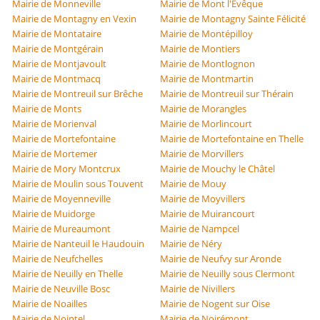
Mairie de Monneville
Mairie de Mont l'Évêque
Mairie de Montagny en Vexin
Mairie de Montagny Sainte Félicité
Mairie de Montataire
Mairie de Montépilloy
Mairie de Montgérain
Mairie de Montiers
Mairie de Montjavoult
Mairie de Montlognon
Mairie de Montmacq
Mairie de Montmartin
Mairie de Montreuil sur Brêche
Mairie de Montreuil sur Thérain
Mairie de Monts
Mairie de Morangles
Mairie de Morienval
Mairie de Morlincourt
Mairie de Mortefontaine
Mairie de Mortefontaine en Thelle
Mairie de Mortemer
Mairie de Morvillers
Mairie de Mory Montcrux
Mairie de Mouchy le Châtel
Mairie de Moulin sous Touvent
Mairie de Mouy
Mairie de Moyenneville
Mairie de Moyvillers
Mairie de Muidorge
Mairie de Muirancourt
Mairie de Mureaumont
Mairie de Nampcel
Mairie de Nanteuil le Haudouin
Mairie de Néry
Mairie de Neufchelles
Mairie de Neufvy sur Aronde
Mairie de Neuilly en Thelle
Mairie de Neuilly sous Clermont
Mairie de Neuville Bosc
Mairie de Nivillers
Mairie de Noailles
Mairie de Nogent sur Oise
Mairie de Nointel
Mairie de Noirémont