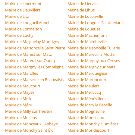
Mairie de Libermont
Mairie de Lierville
Mairie de Lieuvillers
Mairie de Lihus
Mairie de Litz
Mairie de Loconville
Mairie de Longueil Annel
Mairie de Longueil Sainte Marie
Mairie de Lormaison
Mairie de Loueuse
Mairie de Luchy
Mairie de Machemont
Mairie de Maignelay Montigny
Mairie de Maimbeville
Mairie de Maisoncelle Saint Pierre
Mairie de Maisoncelle Tuilerie
Mairie de Marest sur Matz
Mairie de Mareuil la Motte
Mairie de Mareuil sur Ourcq
Mairie de Margny aux Cerises
Mairie de Margny lès Compiègne
Mairie de Margny sur Matz
Mairie de Marolles
Mairie de Marquéglise
Mairie de Marseille en Beauvaisis
Mairie de Martincourt
Mairie de Maucourt
Mairie de Maulers
Mairie de Maysel
Mairie de Mélicocq
Mairie de Mello
Mairie de Ménévillers
Mairie de Méru
Mairie de Méry la Bataille
Mairie de Milly sur Thérain
Mairie de Mogneville
Mairie de Moliens
Mairie de Monceaux
Mairie de Monceaux l'Abbaye
Mairie de Monchy Humières
Mairie de Monchy Saint Éloi
Mairie de Mondescourt