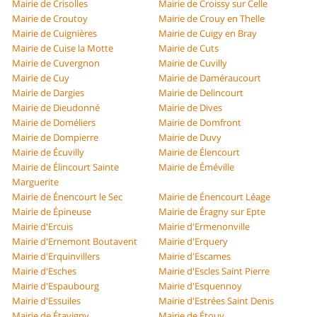
Mairie de Crisolles
Mairie de Croissy sur Celle
Mairie de Croutoy
Mairie de Crouy en Thelle
Mairie de Cuignières
Mairie de Cuigy en Bray
Mairie de Cuise la Motte
Mairie de Cuts
Mairie de Cuvergnon
Mairie de Cuvilly
Mairie de Cuy
Mairie de Daméraucourt
Mairie de Dargies
Mairie de Delincourt
Mairie de Dieudonné
Mairie de Dives
Mairie de Doméliers
Mairie de Domfront
Mairie de Dompierre
Mairie de Duvy
Mairie de Écuvilly
Mairie de Élencourt
Mairie de Élincourt Sainte
Mairie de Éméville
Marguerite
Mairie de Énencourt le Sec
Mairie de Énencourt Léage
Mairie de Épineuse
Mairie de Éragny sur Epte
Mairie d'Ercuis
Mairie d'Ermenonville
Mairie d'Ernemont Boutavent
Mairie d'Erquery
Mairie d'Erquinvillers
Mairie d'Escames
Mairie d'Esches
Mairie d'Escles Saint Pierre
Mairie d'Espaubourg
Mairie d'Esquennoy
Mairie d'Essuiles
Mairie d'Estrées Saint Denis
Mairie de Étavigny
Mairie de Étouy