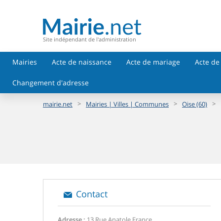
Site indépendant de l'administration
Mairies
Acte de naissance
Acte de mariage
Acte de
Changement d'adresse
>
>
>
mairie.net
Mairies | Villes | Communes
Oise (60)
Contact
Adresse :
13 Rue Anatole France