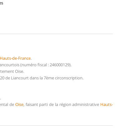
es
Hauts-de-France
.
courtois (numéro fiscal : 246000129).
rtement Oise.
20 de Liancourt dans la 7ème circonscription.
.
ental de
Oise
, faisant parti de la région administrative
Hauts-