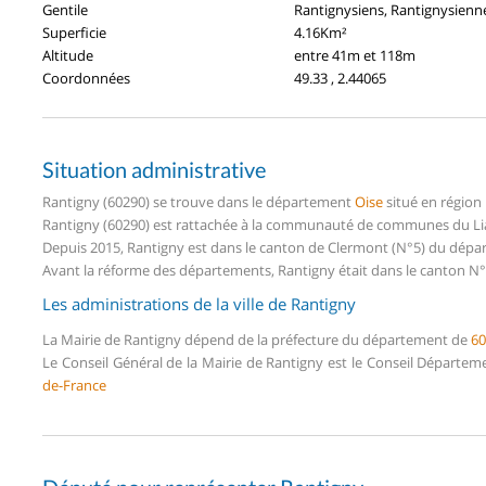
Gentile
Rantignysiens, Rantignysienn
Superficie
4.16Km²
Altitude
entre 41m et 118m
Coordonnées
49.33 , 2.44065
Situation administrative
Rantigny (60290) se trouve dans le département
Oise
situé en région
Rantigny (60290) est rattachée à la communauté de communes du Lian
Depuis 2015, Rantigny est dans le canton de Clermont (N°5) du dépa
Avant la réforme des départements, Rantigny était dans le canton N°
Les administrations de la ville de Rantigny
La Mairie de Rantigny dépend de la préfecture du département de
60
Le Conseil Général de la Mairie de Rantigny est le Conseil Départem
de-France