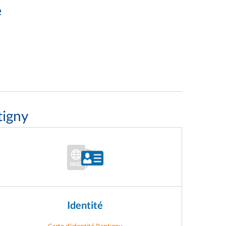
e
tigny
Identité
Carte d'identité Rantigny