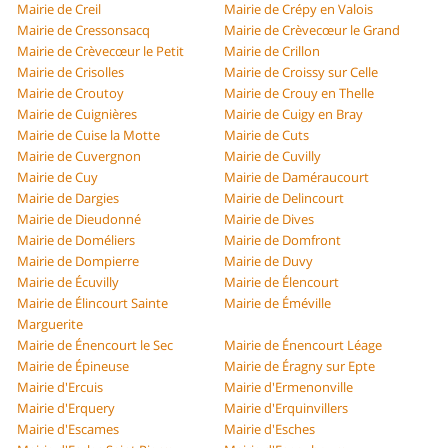
Mairie de Creil
Mairie de Crépy en Valois
Mairie de Cressonsacq
Mairie de Crèvecœur le Grand
Mairie de Crèvecœur le Petit
Mairie de Crillon
Mairie de Crisolles
Mairie de Croissy sur Celle
Mairie de Croutoy
Mairie de Crouy en Thelle
Mairie de Cuignières
Mairie de Cuigy en Bray
Mairie de Cuise la Motte
Mairie de Cuts
Mairie de Cuvergnon
Mairie de Cuvilly
Mairie de Cuy
Mairie de Daméraucourt
Mairie de Dargies
Mairie de Delincourt
Mairie de Dieudonné
Mairie de Dives
Mairie de Doméliers
Mairie de Domfront
Mairie de Dompierre
Mairie de Duvy
Mairie de Écuvilly
Mairie de Élencourt
Mairie de Élincourt Sainte
Mairie de Éméville
Marguerite
Mairie de Énencourt le Sec
Mairie de Énencourt Léage
Mairie de Épineuse
Mairie de Éragny sur Epte
Mairie d'Ercuis
Mairie d'Ermenonville
Mairie d'Erquery
Mairie d'Erquinvillers
Mairie d'Escames
Mairie d'Esches