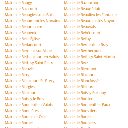
Mairie de Baugy
Mairie de Bazancourt
Mairie de Bazicourt
Mairie de Beaudéduit
Mairie de Beaugies sous Bois
Mairie de Beaulieu les Fontaines
Mairie de Beaumont les Nonains
Mairie de Beaurains lès Noyon
Mairie de Beaurepaire
Mairie de Beauvais
Mairie de Beauvoir
Mairie de Béhéricourt
Mairie de Belle Église
Mairie de Belloy
Mairie de Berlancourt
Mairie de Berneuil en Bray
Mairie de Berneuil sur Aisne
Mairie de Berthecourt
Mairie de Béthancourt en Valois
Mairie de Béthisy Saint Martin
Mairie de Béthisy Saint Pierre
Mairie de Betz
Mairie de Bienville
Mairie de Biermont
Mairie de Bitry
Mairie de Blacourt
Mairie de Blaincourt lès Précy
Mairie de Blancfossé
Mairie de Blargies
Mairie de Blicourt
Mairie de Blincourt
Mairie de Boissy Fresnoy
Mairie de Boissy le Bois
Mairie de Bonlier
Mairie de Bonneuil en Valois
Mairie de Bonneuil les Eaux
Mairie de Bonnières
Mairie de Bonvillers
Mairie de Boran sur Oise
Mairie de Borest
Mairie de Bornel
Mairie de Boubiers