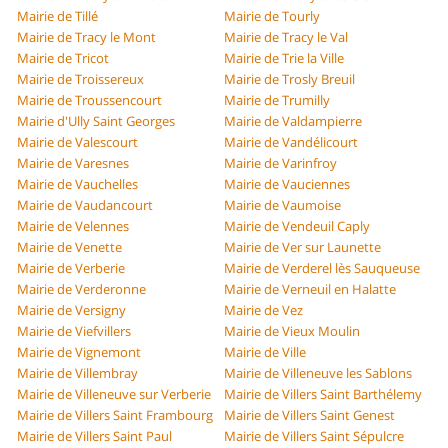
Mairie de Tillé
Mairie de Tourly
Mairie de Tracy le Mont
Mairie de Tracy le Val
Mairie de Tricot
Mairie de Trie la Ville
Mairie de Troissereux
Mairie de Trosly Breuil
Mairie de Troussencourt
Mairie de Trumilly
Mairie d'Ully Saint Georges
Mairie de Valdampierre
Mairie de Valescourt
Mairie de Vandélicourt
Mairie de Varesnes
Mairie de Varinfroy
Mairie de Vauchelles
Mairie de Vauciennes
Mairie de Vaudancourt
Mairie de Vaumoise
Mairie de Velennes
Mairie de Vendeuil Caply
Mairie de Venette
Mairie de Ver sur Launette
Mairie de Verberie
Mairie de Verderel lès Sauqueuse
Mairie de Verderonne
Mairie de Verneuil en Halatte
Mairie de Versigny
Mairie de Vez
Mairie de Viefvillers
Mairie de Vieux Moulin
Mairie de Vignemont
Mairie de Ville
Mairie de Villembray
Mairie de Villeneuve les Sablons
Mairie de Villeneuve sur Verberie
Mairie de Villers Saint Barthélemy
Mairie de Villers Saint Frambourg
Mairie de Villers Saint Genest
Mairie de Villers Saint Paul
Mairie de Villers Saint Sépulcre