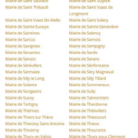
Mairie de Saint Sauveur
Mairie de Saint Sulpice
Mairie de Saint Thibault
Mairie de Saint Vaast de
Longmont
Mairie de Saint Vaast lès Mello
Mairie de Saint Valery
Mairie de Sainte Eusoye
Mairie de Sainte Geneviève
Mairie de Saintines
Mairie de Salency
Mairie de Sarcus
Mairie de Sarnois
Mairie de Savignies
Mairie de Sempigny
Mairie de Senantes
Mairie de Senlis
Mairie de Senots
Mairie de Serans
Mairie de Sérévillers
Mairie de Sérifontaine
Mairie de Sermaize
Mairie de Séry Magneval
Mairie de Silly le Long
Mairie de Silly Tillard
Mairie de Solente
Mairie de Sommereux
Mairie de Songeons
Mairie de Sully
Mairie de Suzoy
Mairie de Talmontiers
Mairie de Tartigny
Mairie de Therdonne
Mairie de Thérines
Mairie de Thibivillers
Mairie de Thiers sur Thève
Mairie de Thiescourt
Mairie de Thieuloy Saint Antoine
Mairie de Thieux
Mairie de Thiverny
Mairie de Thourotte
Mairie de Thury en Valois
Mairie de Thury sous Clermont