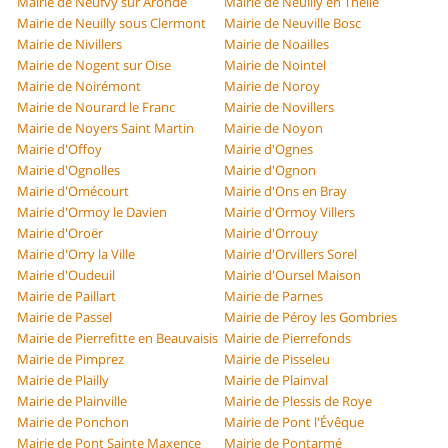
Mairie de Neufvy sur Aronde
Mairie de Neuilly en Thelle
Mairie de Neuilly sous Clermont
Mairie de Neuville Bosc
Mairie de Nivillers
Mairie de Noailles
Mairie de Nogent sur Oise
Mairie de Nointel
Mairie de Noirémont
Mairie de Noroy
Mairie de Nourard le Franc
Mairie de Novillers
Mairie de Noyers Saint Martin
Mairie de Noyon
Mairie d'Offoy
Mairie d'Ognes
Mairie d'Ognolles
Mairie d'Ognon
Mairie d'Omécourt
Mairie d'Ons en Bray
Mairie d'Ormoy le Davien
Mairie d'Ormoy Villers
Mairie d'Oroër
Mairie d'Orrouy
Mairie d'Orry la Ville
Mairie d'Orvillers Sorel
Mairie d'Oudeuil
Mairie d'Oursel Maison
Mairie de Paillart
Mairie de Parnes
Mairie de Passel
Mairie de Péroy les Gombries
Mairie de Pierrefitte en Beauvaisis
Mairie de Pierrefonds
Mairie de Pimprez
Mairie de Pisseleu
Mairie de Plailly
Mairie de Plainval
Mairie de Plainville
Mairie de Plessis de Roye
Mairie de Ponchon
Mairie de Pont l'Évêque
Mairie de Pont Sainte Maxence
Mairie de Pontarmé