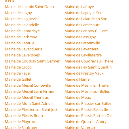
d'Écu
Mairie de Lacroix Saint Ouen
Mairie de Lafraye
Mairie de Lagny
Mairie de Lagny le Sec
Mairie de Laigneville
Mairie de Lalande en Son
Mairie de Lalandelle
Mairie de Lamécourt
Mairie de Lamorlaye
Mairie de Lannoy Cuillère
Mairie de Larbroye
Mairie de Lassigny
Mairie de Lataule
Mairie de Lattainville
Mairie de Lavacquerie
Mairie de Laverrière
Mairie de Laversines
Mairie de Lavilletertre
Mairie de Coudray Saint Germer
Mairie de Coudray sur Thelle
Mairie de Crocq
Mairie de Fay Saint Quentin
Mairie de Fayel
Mairie de Frestoy Vaux
Mairie de Gallet
Mairie d'Hamel
Mairie de Mesnil Conteville
Mairie de Mesnil en Thelle
Mairie de Mesnil Saint Firmin
Mairie de Mesnil sur Bulles
Mairie de Mesnil Théribus
Mairie de Meux
Mairie de Mont Saint Adrien
Mairie de Plessier sur Bulles
Mairie de Plessier sur Saint Just
Mairie de Plessis Belleville
Mairie de Plessis Brion
Mairie de Plessis Patte d'Oie
Mairie de Ployron
Mairie de Quesnel Aubry
Mairie de Saulchoy
Mairie de Vaumain