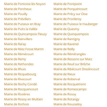
Mairie de Pontoise lès Noyon
Mairie de Pontpoint
Mairie de Porcheux
Mairie de Porquéricourt
Mairie de Pouilly
Mairie de Précy sur Oise
Mairie de Prévillers
Mairie de Pronleroy
Mairie de Puiseux en Bray
Mairie de Puiseux le Hauberger
Mairie de Puits la Vallée
Mairie de Quesmy
Mairie de Quincampoix Fleuzy
Mairie de Quinquempoix
Mairie de Rainvillers
Mairie de Rantigny
Mairie de Raray
Mairie de Ravenel
Mairie de Réez Fosse Martin
Mairie de Reilly
Mairie de Rémécourt
Mairie de Rémérangles
Mairie de Remy
Mairie de Ressons sur Matz
Mairie de Rethondes
Mairie de Reuil sur Brêche
Mairie de Rhuis
Mairie de Ribécourt Dreslincourt
Mairie de Ricquebourg
Mairie de Rieux
Mairie de Rivecourt
Mairie de Roberval
Mairie de Rochy Condé
Mairie de Rocquemont
Mairie de Rocquencourt
Mairie de Romescamps
Mairie de Rosières
Mairie de Rosoy
Mairie de Rosoy en Multien
Mairie de Rotangy
Mairie de Rothois
Mairie de Rousseloy