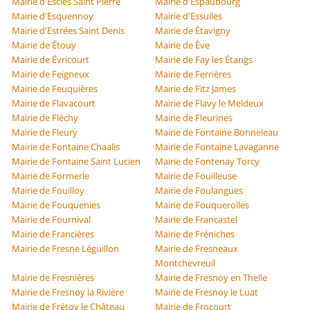
Mairie d'Escles Saint Pierre
Mairie d'Espaubourg
Mairie d'Esquennoy
Mairie d'Essuiles
Mairie d'Estrées Saint Denis
Mairie de Étavigny
Mairie de Étouy
Mairie de Ève
Mairie de Évricourt
Mairie de Fay les Étangs
Mairie de Feigneux
Mairie de Ferrières
Mairie de Feuquières
Mairie de Fitz James
Mairie de Flavacourt
Mairie de Flavy le Meldeux
Mairie de Fléchy
Mairie de Fleurines
Mairie de Fleury
Mairie de Fontaine Bonneleau
Mairie de Fontaine Chaalis
Mairie de Fontaine Lavaganne
Mairie de Fontaine Saint Lucien
Mairie de Fontenay Torcy
Mairie de Formerie
Mairie de Fouilleuse
Mairie de Fouilloy
Mairie de Foulangues
Mairie de Fouquenies
Mairie de Fouquerolles
Mairie de Fournival
Mairie de Francastel
Mairie de Francières
Mairie de Fréniches
Mairie de Fresne Léguillon
Mairie de Fresneaux
Montchevreuil
Mairie de Fresnières
Mairie de Fresnoy en Thelle
Mairie de Fresnoy la Rivière
Mairie de Fresnoy le Luat
Mairie de Frétoy le Château
Mairie de Frocourt