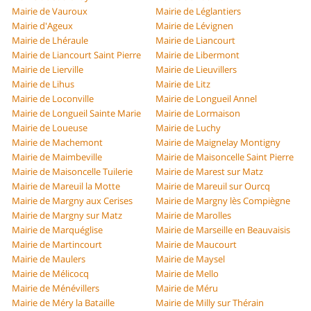
Mairie de Vauroux
Mairie de Léglantiers
Mairie d'Ageux
Mairie de Lévignen
Mairie de Lhéraule
Mairie de Liancourt
Mairie de Liancourt Saint Pierre
Mairie de Libermont
Mairie de Lierville
Mairie de Lieuvillers
Mairie de Lihus
Mairie de Litz
Mairie de Loconville
Mairie de Longueil Annel
Mairie de Longueil Sainte Marie
Mairie de Lormaison
Mairie de Loueuse
Mairie de Luchy
Mairie de Machemont
Mairie de Maignelay Montigny
Mairie de Maimbeville
Mairie de Maisoncelle Saint Pierre
Mairie de Maisoncelle Tuilerie
Mairie de Marest sur Matz
Mairie de Mareuil la Motte
Mairie de Mareuil sur Ourcq
Mairie de Margny aux Cerises
Mairie de Margny lès Compiègne
Mairie de Margny sur Matz
Mairie de Marolles
Mairie de Marquéglise
Mairie de Marseille en Beauvaisis
Mairie de Martincourt
Mairie de Maucourt
Mairie de Maulers
Mairie de Maysel
Mairie de Mélicocq
Mairie de Mello
Mairie de Ménévillers
Mairie de Méru
Mairie de Méry la Bataille
Mairie de Milly sur Thérain