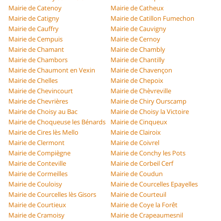
Mairie de Catenoy
Mairie de Catheux
Mairie de Catigny
Mairie de Catillon Fumechon
Mairie de Cauffry
Mairie de Cauvigny
Mairie de Cempuis
Mairie de Cernoy
Mairie de Chamant
Mairie de Chambly
Mairie de Chambors
Mairie de Chantilly
Mairie de Chaumont en Vexin
Mairie de Chavençon
Mairie de Chelles
Mairie de Chepoix
Mairie de Chevincourt
Mairie de Chèvreville
Mairie de Chevrières
Mairie de Chiry Ourscamp
Mairie de Choisy au Bac
Mairie de Choisy la Victoire
Mairie de Choqueuse les Bénards
Mairie de Cinqueux
Mairie de Cires lès Mello
Mairie de Clairoix
Mairie de Clermont
Mairie de Coivrel
Mairie de Compiègne
Mairie de Conchy les Pots
Mairie de Conteville
Mairie de Corbeil Cerf
Mairie de Cormeilles
Mairie de Coudun
Mairie de Couloisy
Mairie de Courcelles Epayelles
Mairie de Courcelles lès Gisors
Mairie de Courteuil
Mairie de Courtieux
Mairie de Coye la Forêt
Mairie de Cramoisy
Mairie de Crapeaumesnil