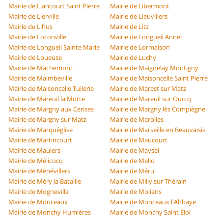
Mairie de Liancourt Saint Pierre
Mairie de Libermont
Mairie de Lierville
Mairie de Lieuvillers
Mairie de Lihus
Mairie de Litz
Mairie de Loconville
Mairie de Longueil Annel
Mairie de Longueil Sainte Marie
Mairie de Lormaison
Mairie de Loueuse
Mairie de Luchy
Mairie de Machemont
Mairie de Maignelay Montigny
Mairie de Maimbeville
Mairie de Maisoncelle Saint Pierre
Mairie de Maisoncelle Tuilerie
Mairie de Marest sur Matz
Mairie de Mareuil la Motte
Mairie de Mareuil sur Ourcq
Mairie de Margny aux Cerises
Mairie de Margny lès Compiègne
Mairie de Margny sur Matz
Mairie de Marolles
Mairie de Marquéglise
Mairie de Marseille en Beauvaisis
Mairie de Martincourt
Mairie de Maucourt
Mairie de Maulers
Mairie de Maysel
Mairie de Mélicocq
Mairie de Mello
Mairie de Ménévillers
Mairie de Méru
Mairie de Méry la Bataille
Mairie de Milly sur Thérain
Mairie de Mogneville
Mairie de Moliens
Mairie de Monceaux
Mairie de Monceaux l'Abbaye
Mairie de Monchy Humières
Mairie de Monchy Saint Éloi