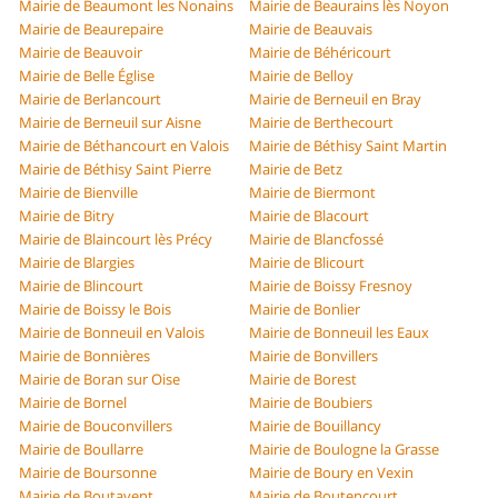
Mairie de Beaumont les Nonains
Mairie de Beaurains lès Noyon
Mairie de Beaurepaire
Mairie de Beauvais
Mairie de Beauvoir
Mairie de Béhéricourt
Mairie de Belle Église
Mairie de Belloy
Mairie de Berlancourt
Mairie de Berneuil en Bray
Mairie de Berneuil sur Aisne
Mairie de Berthecourt
Mairie de Béthancourt en Valois
Mairie de Béthisy Saint Martin
Mairie de Béthisy Saint Pierre
Mairie de Betz
Mairie de Bienville
Mairie de Biermont
Mairie de Bitry
Mairie de Blacourt
Mairie de Blaincourt lès Précy
Mairie de Blancfossé
Mairie de Blargies
Mairie de Blicourt
Mairie de Blincourt
Mairie de Boissy Fresnoy
Mairie de Boissy le Bois
Mairie de Bonlier
Mairie de Bonneuil en Valois
Mairie de Bonneuil les Eaux
Mairie de Bonnières
Mairie de Bonvillers
Mairie de Boran sur Oise
Mairie de Borest
Mairie de Bornel
Mairie de Boubiers
Mairie de Bouconvillers
Mairie de Bouillancy
Mairie de Boullarre
Mairie de Boulogne la Grasse
Mairie de Boursonne
Mairie de Boury en Vexin
Mairie de Boutavent
Mairie de Boutencourt