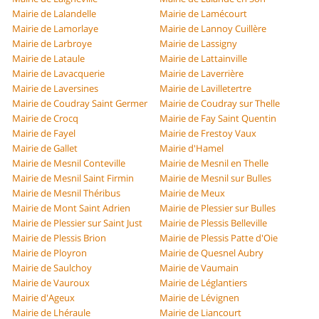
Mairie de Lalandelle
Mairie de Lamécourt
Mairie de Lamorlaye
Mairie de Lannoy Cuillère
Mairie de Larbroye
Mairie de Lassigny
Mairie de Lataule
Mairie de Lattainville
Mairie de Lavacquerie
Mairie de Laverrière
Mairie de Laversines
Mairie de Lavilletertre
Mairie de Coudray Saint Germer
Mairie de Coudray sur Thelle
Mairie de Crocq
Mairie de Fay Saint Quentin
Mairie de Fayel
Mairie de Frestoy Vaux
Mairie de Gallet
Mairie d'Hamel
Mairie de Mesnil Conteville
Mairie de Mesnil en Thelle
Mairie de Mesnil Saint Firmin
Mairie de Mesnil sur Bulles
Mairie de Mesnil Théribus
Mairie de Meux
Mairie de Mont Saint Adrien
Mairie de Plessier sur Bulles
Mairie de Plessier sur Saint Just
Mairie de Plessis Belleville
Mairie de Plessis Brion
Mairie de Plessis Patte d'Oie
Mairie de Ployron
Mairie de Quesnel Aubry
Mairie de Saulchoy
Mairie de Vaumain
Mairie de Vauroux
Mairie de Léglantiers
Mairie d'Ageux
Mairie de Lévignen
Mairie de Lhéraule
Mairie de Liancourt