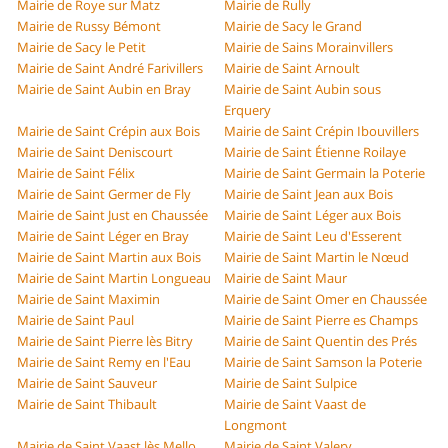
Mairie de Roye sur Matz
Mairie de Rully
Mairie de Russy Bémont
Mairie de Sacy le Grand
Mairie de Sacy le Petit
Mairie de Sains Morainvillers
Mairie de Saint André Farivillers
Mairie de Saint Arnoult
Mairie de Saint Aubin en Bray
Mairie de Saint Aubin sous
Erquery
Mairie de Saint Crépin aux Bois
Mairie de Saint Crépin Ibouvillers
Mairie de Saint Deniscourt
Mairie de Saint Étienne Roilaye
Mairie de Saint Félix
Mairie de Saint Germain la Poterie
Mairie de Saint Germer de Fly
Mairie de Saint Jean aux Bois
Mairie de Saint Just en Chaussée
Mairie de Saint Léger aux Bois
Mairie de Saint Léger en Bray
Mairie de Saint Leu d'Esserent
Mairie de Saint Martin aux Bois
Mairie de Saint Martin le Nœud
Mairie de Saint Martin Longueau
Mairie de Saint Maur
Mairie de Saint Maximin
Mairie de Saint Omer en Chaussée
Mairie de Saint Paul
Mairie de Saint Pierre es Champs
Mairie de Saint Pierre lès Bitry
Mairie de Saint Quentin des Prés
Mairie de Saint Remy en l'Eau
Mairie de Saint Samson la Poterie
Mairie de Saint Sauveur
Mairie de Saint Sulpice
Mairie de Saint Thibault
Mairie de Saint Vaast de
Longmont
Mairie de Saint Vaast lès Mello
Mairie de Saint Valery