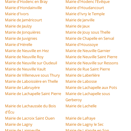
Mairie d'Hodenc en Bray
Mairie d'Hodenc l'Évêque
Mairie d'Hondainville
Mairie d'Houdancourt
Mairie d'Ivors
Mairie d'Ivry le Temple
Mairie de Jaméricourt
Mairie de Janville
Mairie de Jaulzy
Mairie de Jaux
Mairie de Jonquières
Mairie de Jouy sous Thelle
Mairie de Juvignies
Mairie de Chapelle en Serval
Mairie d'Hérelle
Mairie d'Houssoye
Mairie de Neuville en Hez
Mairie de Neuville Garnier
Mairie de Neuville Roy
Mairie de Neuville Saint Pierre
Mairie de Neuville sur Oudeuil
Mairie de Neuville sur Ressons
Mairie de Neuville Vault
Mairie de Rue Saint Pierre
Mairie de Villeneuve sous Thury
Mairie de Laberlière
Mairie de Laboissière en Thelle
Mairie de Labosse
Mairie de Labruyère
Mairie de Lachapelle aux Pots
Mairie de Lachapelle Saint Pierre
Mairie de Lachapelle sous
Gerberoy
Mairie de Lachaussée du Bois
Mairie de Lachelle
d'Écu
Mairie de Lacroix Saint Ouen
Mairie de Lafraye
Mairie de Lagny
Mairie de Lagny le Sec
Mairie de Laigneville
Mairie de Lalande en Son