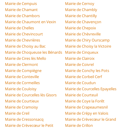
Mairie de Cempuis
Mairie de Cernoy
Mairie de Chamant
Mairie de Chambly
Mairie de Chambors
Mairie de Chantilly
Mairie de Chaumont en Vexin
Mairie de Chavençon
Mairie de Chelles
Mairie de Chepoix
Mairie de Chevincourt
Mairie de Chèvreville
Mairie de Chevrières
Mairie de Chiry Ourscamp
Mairie de Choisy au Bac
Mairie de Choisy la Victoire
Mairie de Choqueuse les Bénards
Mairie de Cinqueux
Mairie de Cires lès Mello
Mairie de Clairoix
Mairie de Clermont
Mairie de Coivrel
Mairie de Compiègne
Mairie de Conchy les Pots
Mairie de Conteville
Mairie de Corbeil Cerf
Mairie de Cormeilles
Mairie de Coudun
Mairie de Couloisy
Mairie de Courcelles Epayelles
Mairie de Courcelles lès Gisors
Mairie de Courteuil
Mairie de Courtieux
Mairie de Coye la Forêt
Mairie de Cramoisy
Mairie de Crapeaumesnil
Mairie de Creil
Mairie de Crépy en Valois
Mairie de Cressonsacq
Mairie de Crèvecœur le Grand
Mairie de Crèvecœur le Petit
Mairie de Crillon