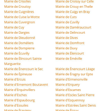
Mairie de Crisolles
Mairie de Croissy sur Celle
Mairie de Croutoy
Mairie de Crouy en Thelle
Mairie de Cuignières
Mairie de Cuigy en Bray
Mairie de Cuise la Motte
Mairie de Cuts
Mairie de Cuvergnon
Mairie de Cuvilly
Mairie de Cuy
Mairie de Daméraucourt
Mairie de Dargies
Mairie de Delincourt
Mairie de Dieudonné
Mairie de Dives
Mairie de Doméliers
Mairie de Domfront
Mairie de Dompierre
Mairie de Duvy
Mairie de Écuvilly
Mairie de Élencourt
Mairie de Élincourt Sainte
Mairie de Éméville
Marguerite
Mairie de Énencourt le Sec
Mairie de Énencourt Léage
Mairie de Épineuse
Mairie de Éragny sur Epte
Mairie d'Ercuis
Mairie d'Ermenonville
Mairie d'Ernemont Boutavent
Mairie d'Erquery
Mairie d'Erquinvillers
Mairie d'Escames
Mairie d'Esches
Mairie d'Escles Saint Pierre
Mairie d'Espaubourg
Mairie d'Esquennoy
Mairie d'Essuiles
Mairie d'Estrées Saint Denis
Mairie de Étavigny
Mairie de Étouy