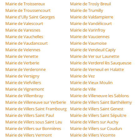
Mairie de Troissereux
Mairie de Trosly Breuil
Mairie de Troussencourt
Mairie de Trumilly
Mairie d'Ully Saint Georges
Mairie de Valdampierre
Mairie de Valescourt
Mairie de Vandélicourt
Mairie de Varesnes
Mairie de Varinfroy
Mairie de Vauchelles
Mairie de Vauciennes
Mairie de Vaudancourt
Mairie de Vaumoise
Mairie de Velennes
Mairie de Vendeuil Caply
Mairie de Venette
Mairie de Ver sur Launette
Mairie de Verberie
Mairie de Verderel lès Sauqueuse
Mairie de Verderonne
Mairie de Verneuil en Halatte
Mairie de Versigny
Mairie de Vez
Mairie de Viefvillers
Mairie de Vieux Moulin
Mairie de Vignemont
Mairie de Ville
Mairie de Villembray
Mairie de Villeneuve les Sablons
Mairie de Villeneuve sur Verberie
Mairie de Villers Saint Barthélemy
Mairie de Villers Saint Frambourg
Mairie de Villers Saint Genest
Mairie de Villers Saint Paul
Mairie de Villers Saint Sépulcre
Mairie de Villers sous Saint Leu
Mairie de Villers sur Auchy
Mairie de Villers sur Bonnières
Mairie de Villers sur Coudun
Mairie de Villers Vermont
Mairie de Villers Vicomte