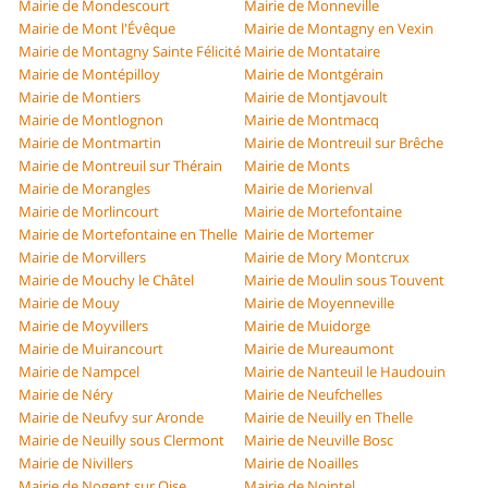
Mairie de Mondescourt
Mairie de Monneville
Mairie de Mont l'Évêque
Mairie de Montagny en Vexin
Mairie de Montagny Sainte Félicité
Mairie de Montataire
Mairie de Montépilloy
Mairie de Montgérain
Mairie de Montiers
Mairie de Montjavoult
Mairie de Montlognon
Mairie de Montmacq
Mairie de Montmartin
Mairie de Montreuil sur Brêche
Mairie de Montreuil sur Thérain
Mairie de Monts
Mairie de Morangles
Mairie de Morienval
Mairie de Morlincourt
Mairie de Mortefontaine
Mairie de Mortefontaine en Thelle
Mairie de Mortemer
Mairie de Morvillers
Mairie de Mory Montcrux
Mairie de Mouchy le Châtel
Mairie de Moulin sous Touvent
Mairie de Mouy
Mairie de Moyenneville
Mairie de Moyvillers
Mairie de Muidorge
Mairie de Muirancourt
Mairie de Mureaumont
Mairie de Nampcel
Mairie de Nanteuil le Haudouin
Mairie de Néry
Mairie de Neufchelles
Mairie de Neufvy sur Aronde
Mairie de Neuilly en Thelle
Mairie de Neuilly sous Clermont
Mairie de Neuville Bosc
Mairie de Nivillers
Mairie de Noailles
Mairie de Nogent sur Oise
Mairie de Nointel