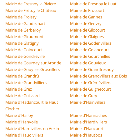
Mairie de Fresnoy la Rivière
Mairie de Fresnoy le Luat
Mairie de Frétoy le Château
Mairie de Frocourt
Mairie de Froissy
Mairie de Gannes
Mairie de Gaudechart
Mairie de Genvry
Mairie de Gerberoy
Mairie de Gilocourt
Mairie de Giraumont
Mairie de Glaignes
Mairie de Glatigny
Mairie de Godenvillers
Mairie de Goincourt
Mairie de Golancourt
Mairie de Gondreville
Mairie de Gourchelles
Mairie de Gournay sur Aronde
Mairie de Gouvieux
Mairie de Gouy les Groseillers
Mairie de Grandfresnoy
Mairie de Grandrû
Mairie de Grandvillers aux Bois
Mairie de Grandvilliers
Mairie de Grémévillers
Mairie de Grez
Mairie de Guignecourt
Mairie de Guiscard
Mairie de Gury
Mairie d'Hadancourt le Haut
Mairie d'Hainvillers
Clocher
Mairie d'Halloy
Mairie d'Hannaches
Mairie d'Hanvoile
Mairie d'Hardivillers
Mairie d'Hardivillers en Vexin
Mairie d'Haucourt
Mairie d'Haudivillers
Mairie d'Hautbos