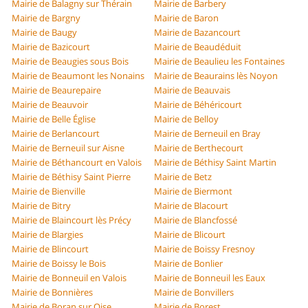
Mairie de Balagny sur Thérain
Mairie de Barbery
Mairie de Bargny
Mairie de Baron
Mairie de Baugy
Mairie de Bazancourt
Mairie de Bazicourt
Mairie de Beaudéduit
Mairie de Beaugies sous Bois
Mairie de Beaulieu les Fontaines
Mairie de Beaumont les Nonains
Mairie de Beaurains lès Noyon
Mairie de Beaurepaire
Mairie de Beauvais
Mairie de Beauvoir
Mairie de Béhéricourt
Mairie de Belle Église
Mairie de Belloy
Mairie de Berlancourt
Mairie de Berneuil en Bray
Mairie de Berneuil sur Aisne
Mairie de Berthecourt
Mairie de Béthancourt en Valois
Mairie de Béthisy Saint Martin
Mairie de Béthisy Saint Pierre
Mairie de Betz
Mairie de Bienville
Mairie de Biermont
Mairie de Bitry
Mairie de Blacourt
Mairie de Blaincourt lès Précy
Mairie de Blancfossé
Mairie de Blargies
Mairie de Blicourt
Mairie de Blincourt
Mairie de Boissy Fresnoy
Mairie de Boissy le Bois
Mairie de Bonlier
Mairie de Bonneuil en Valois
Mairie de Bonneuil les Eaux
Mairie de Bonnières
Mairie de Bonvillers
Mairie de Boran sur Oise
Mairie de Borest