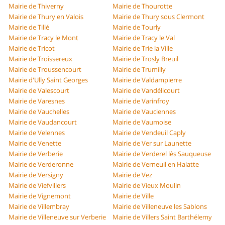
Mairie de Thiverny
Mairie de Thourotte
Mairie de Thury en Valois
Mairie de Thury sous Clermont
Mairie de Tillé
Mairie de Tourly
Mairie de Tracy le Mont
Mairie de Tracy le Val
Mairie de Tricot
Mairie de Trie la Ville
Mairie de Troissereux
Mairie de Trosly Breuil
Mairie de Troussencourt
Mairie de Trumilly
Mairie d'Ully Saint Georges
Mairie de Valdampierre
Mairie de Valescourt
Mairie de Vandélicourt
Mairie de Varesnes
Mairie de Varinfroy
Mairie de Vauchelles
Mairie de Vauciennes
Mairie de Vaudancourt
Mairie de Vaumoise
Mairie de Velennes
Mairie de Vendeuil Caply
Mairie de Venette
Mairie de Ver sur Launette
Mairie de Verberie
Mairie de Verderel lès Sauqueuse
Mairie de Verderonne
Mairie de Verneuil en Halatte
Mairie de Versigny
Mairie de Vez
Mairie de Viefvillers
Mairie de Vieux Moulin
Mairie de Vignemont
Mairie de Ville
Mairie de Villembray
Mairie de Villeneuve les Sablons
Mairie de Villeneuve sur Verberie
Mairie de Villers Saint Barthélemy