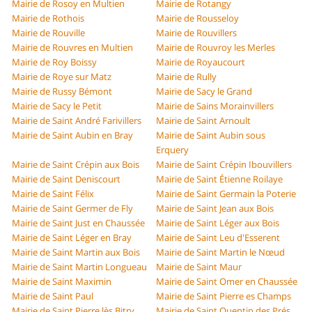
Mairie de Rosoy en Multien
Mairie de Rotangy
Mairie de Rothois
Mairie de Rousseloy
Mairie de Rouville
Mairie de Rouvillers
Mairie de Rouvres en Multien
Mairie de Rouvroy les Merles
Mairie de Roy Boissy
Mairie de Royaucourt
Mairie de Roye sur Matz
Mairie de Rully
Mairie de Russy Bémont
Mairie de Sacy le Grand
Mairie de Sacy le Petit
Mairie de Sains Morainvillers
Mairie de Saint André Farivillers
Mairie de Saint Arnoult
Mairie de Saint Aubin en Bray
Mairie de Saint Aubin sous
Erquery
Mairie de Saint Crépin aux Bois
Mairie de Saint Crépin Ibouvillers
Mairie de Saint Deniscourt
Mairie de Saint Étienne Roilaye
Mairie de Saint Félix
Mairie de Saint Germain la Poterie
Mairie de Saint Germer de Fly
Mairie de Saint Jean aux Bois
Mairie de Saint Just en Chaussée
Mairie de Saint Léger aux Bois
Mairie de Saint Léger en Bray
Mairie de Saint Leu d'Esserent
Mairie de Saint Martin aux Bois
Mairie de Saint Martin le Nœud
Mairie de Saint Martin Longueau
Mairie de Saint Maur
Mairie de Saint Maximin
Mairie de Saint Omer en Chaussée
Mairie de Saint Paul
Mairie de Saint Pierre es Champs
Mairie de Saint Pierre lès Bitry
Mairie de Saint Quentin des Prés