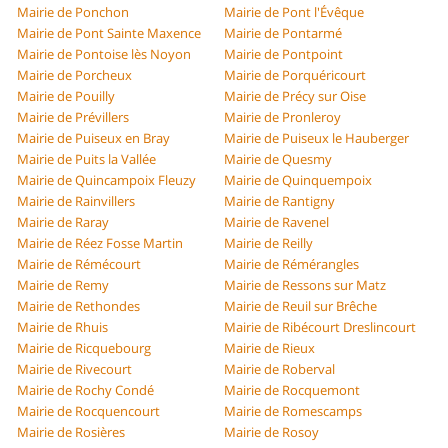
Mairie de Ponchon
Mairie de Pont l'Évêque
Mairie de Pont Sainte Maxence
Mairie de Pontarmé
Mairie de Pontoise lès Noyon
Mairie de Pontpoint
Mairie de Porcheux
Mairie de Porquéricourt
Mairie de Pouilly
Mairie de Précy sur Oise
Mairie de Prévillers
Mairie de Pronleroy
Mairie de Puiseux en Bray
Mairie de Puiseux le Hauberger
Mairie de Puits la Vallée
Mairie de Quesmy
Mairie de Quincampoix Fleuzy
Mairie de Quinquempoix
Mairie de Rainvillers
Mairie de Rantigny
Mairie de Raray
Mairie de Ravenel
Mairie de Réez Fosse Martin
Mairie de Reilly
Mairie de Rémécourt
Mairie de Rémérangles
Mairie de Remy
Mairie de Ressons sur Matz
Mairie de Rethondes
Mairie de Reuil sur Brêche
Mairie de Rhuis
Mairie de Ribécourt Dreslincourt
Mairie de Ricquebourg
Mairie de Rieux
Mairie de Rivecourt
Mairie de Roberval
Mairie de Rochy Condé
Mairie de Rocquemont
Mairie de Rocquencourt
Mairie de Romescamps
Mairie de Rosières
Mairie de Rosoy