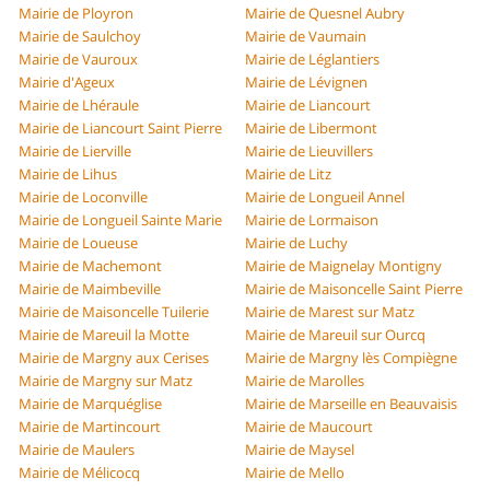
Mairie de Ployron
Mairie de Quesnel Aubry
Mairie de Saulchoy
Mairie de Vaumain
Mairie de Vauroux
Mairie de Léglantiers
Mairie d'Ageux
Mairie de Lévignen
Mairie de Lhéraule
Mairie de Liancourt
Mairie de Liancourt Saint Pierre
Mairie de Libermont
Mairie de Lierville
Mairie de Lieuvillers
Mairie de Lihus
Mairie de Litz
Mairie de Loconville
Mairie de Longueil Annel
Mairie de Longueil Sainte Marie
Mairie de Lormaison
Mairie de Loueuse
Mairie de Luchy
Mairie de Machemont
Mairie de Maignelay Montigny
Mairie de Maimbeville
Mairie de Maisoncelle Saint Pierre
Mairie de Maisoncelle Tuilerie
Mairie de Marest sur Matz
Mairie de Mareuil la Motte
Mairie de Mareuil sur Ourcq
Mairie de Margny aux Cerises
Mairie de Margny lès Compiègne
Mairie de Margny sur Matz
Mairie de Marolles
Mairie de Marquéglise
Mairie de Marseille en Beauvaisis
Mairie de Martincourt
Mairie de Maucourt
Mairie de Maulers
Mairie de Maysel
Mairie de Mélicocq
Mairie de Mello