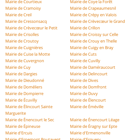
Mairie de Courtieux
Mairie de Coye la Forêt
Mairie de Cramoisy
Mairie de Crapeaumesnil
Mairie de Creil
Mairie de Crépy en Valois
Mairie de Cressonsacq
Mairie de Crèvecœur le Grand
Mairie de Crèvecœur le Petit
Mairie de Crillon
Mairie de Crisolles
Mairie de Croissy sur Celle
Mairie de Croutoy
Mairie de Crouy en Thelle
Mairie de Cuignières
Mairie de Cuigy en Bray
Mairie de Cuise la Motte
Mairie de Cuts
Mairie de Cuvergnon
Mairie de Cuvilly
Mairie de Cuy
Mairie de Daméraucourt
Mairie de Dargies
Mairie de Delincourt
Mairie de Dieudonné
Mairie de Dives
Mairie de Doméliers
Mairie de Domfront
Mairie de Dompierre
Mairie de Duvy
Mairie de Écuvilly
Mairie de Élencourt
Mairie de Élincourt Sainte
Mairie de Éméville
Marguerite
Mairie de Énencourt le Sec
Mairie de Énencourt Léage
Mairie de Épineuse
Mairie de Éragny sur Epte
Mairie d'Ercuis
Mairie d'Ermenonville
Mairie d'Ernemont Boutavent
Mairie d'Erquery