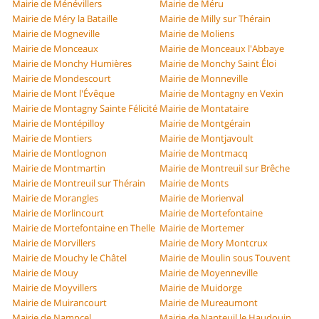
Mairie de Ménévillers
Mairie de Méru
Mairie de Méry la Bataille
Mairie de Milly sur Thérain
Mairie de Mogneville
Mairie de Moliens
Mairie de Monceaux
Mairie de Monceaux l'Abbaye
Mairie de Monchy Humières
Mairie de Monchy Saint Éloi
Mairie de Mondescourt
Mairie de Monneville
Mairie de Mont l'Évêque
Mairie de Montagny en Vexin
Mairie de Montagny Sainte Félicité
Mairie de Montataire
Mairie de Montépilloy
Mairie de Montgérain
Mairie de Montiers
Mairie de Montjavoult
Mairie de Montlognon
Mairie de Montmacq
Mairie de Montmartin
Mairie de Montreuil sur Brêche
Mairie de Montreuil sur Thérain
Mairie de Monts
Mairie de Morangles
Mairie de Morienval
Mairie de Morlincourt
Mairie de Mortefontaine
Mairie de Mortefontaine en Thelle
Mairie de Mortemer
Mairie de Morvillers
Mairie de Mory Montcrux
Mairie de Mouchy le Châtel
Mairie de Moulin sous Touvent
Mairie de Mouy
Mairie de Moyenneville
Mairie de Moyvillers
Mairie de Muidorge
Mairie de Muirancourt
Mairie de Mureaumont
Mairie de Nampcel
Mairie de Nanteuil le Haudouin