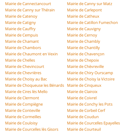
Mairie de Cannectancourt
Mairie de Canny sur Matz
Mairie de Canny sur Thérain
Mairie de Carlepont
Mairie de Catenoy
Mairie de Catheux
Mairie de Catigny
Mairie de Catillon Fumechon
Mairie de Cauffry
Mairie de Cauvigny
Mairie de Cempuis
Mairie de Cernoy
Mairie de Chamant
Mairie de Chambly
Mairie de Chambors
Mairie de Chantilly
Mairie de Chaumont en Vexin
Mairie de Chavençon
Mairie de Chelles
Mairie de Chepoix
Mairie de Chevincourt
Mairie de Chèvreville
Mairie de Chevrières
Mairie de Chiry Ourscamp
Mairie de Choisy au Bac
Mairie de Choisy la Victoire
Mairie de Choqueuse les Bénards
Mairie de Cinqueux
Mairie de Cires lès Mello
Mairie de Clairoix
Mairie de Clermont
Mairie de Coivrel
Mairie de Compiègne
Mairie de Conchy les Pots
Mairie de Conteville
Mairie de Corbeil Cerf
Mairie de Cormeilles
Mairie de Coudun
Mairie de Couloisy
Mairie de Courcelles Epayelles
Mairie de Courcelles lès Gisors
Mairie de Courteuil