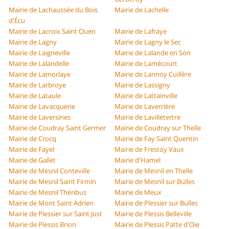
Mairie de Lachaussée du Bois
Mairie de Lachelle
d'Écu
Mairie de Lacroix Saint Ouen
Mairie de Lafraye
Mairie de Lagny
Mairie de Lagny le Sec
Mairie de Laigneville
Mairie de Lalande en Son
Mairie de Lalandelle
Mairie de Lamécourt
Mairie de Lamorlaye
Mairie de Lannoy Cuillère
Mairie de Larbroye
Mairie de Lassigny
Mairie de Lataule
Mairie de Lattainville
Mairie de Lavacquerie
Mairie de Laverrière
Mairie de Laversines
Mairie de Lavilletertre
Mairie de Coudray Saint Germer
Mairie de Coudray sur Thelle
Mairie de Crocq
Mairie de Fay Saint Quentin
Mairie de Fayel
Mairie de Frestoy Vaux
Mairie de Gallet
Mairie d'Hamel
Mairie de Mesnil Conteville
Mairie de Mesnil en Thelle
Mairie de Mesnil Saint Firmin
Mairie de Mesnil sur Bulles
Mairie de Mesnil Théribus
Mairie de Meux
Mairie de Mont Saint Adrien
Mairie de Plessier sur Bulles
Mairie de Plessier sur Saint Just
Mairie de Plessis Belleville
Mairie de Plessis Brion
Mairie de Plessis Patte d'Oie