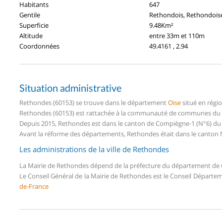
Habitants
647
Gentile
Rethondois, Rethondois
Superficie
9.48Km²
Altitude
entre 33m et 110m
Coordonnées
49.4161 , 2.94
Situation administrative
Rethondes (60153) se trouve dans le département
Oise
situé en régi
Rethondes (60153) est rattachée à la communauté de communes du Ca
Depuis 2015, Rethondes est dans le canton de Compiègne-1 (N°6) du
Avant la réforme des départements, Rethondes était dans le canton N
Les administrations de la ville de Rethondes
La Mairie de Rethondes dépend de la préfecture du département de
Le Conseil Général de la Mairie de Rethondes est le Conseil Départe
de-France