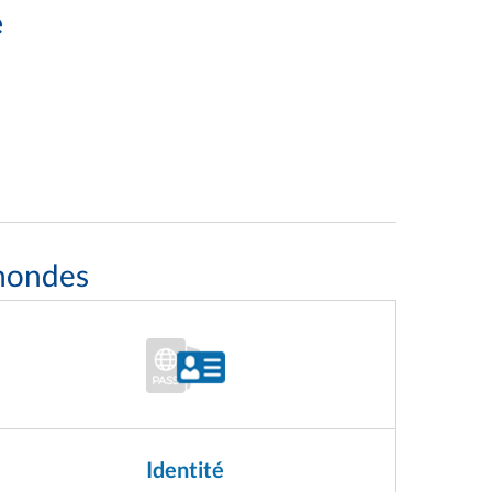
e
thondes
Identité