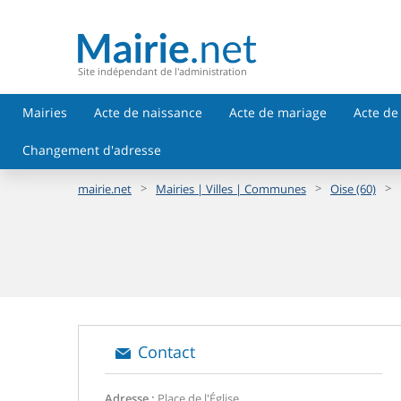
Site indépendant de l'administration
Mairies
Acte de naissance
Acte de mariage
Acte de
Changement d'adresse
>
>
>
mairie.net
Mairies | Villes | Communes
Oise (60)
Contact
Adresse :
Place de l'Église