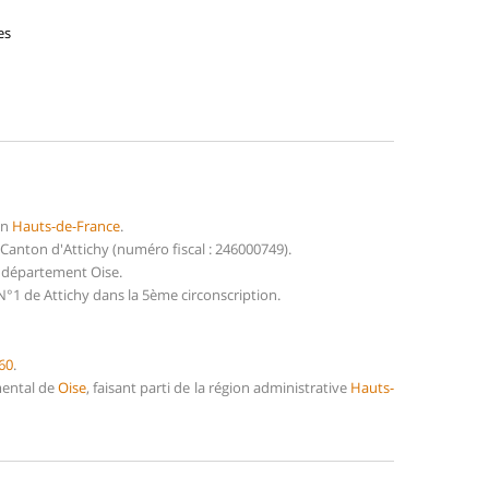
es
on
Hauts-de-France
.
nton d'Attichy (numéro fiscal : 246000749).
 département Oise.
°1 de Attichy dans la 5ème circonscription.
60
.
mental de
Oise
, faisant parti de la région administrative
Hauts-