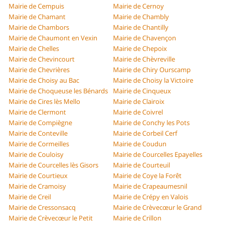
Mairie de Cempuis
Mairie de Cernoy
Mairie de Chamant
Mairie de Chambly
Mairie de Chambors
Mairie de Chantilly
Mairie de Chaumont en Vexin
Mairie de Chavençon
Mairie de Chelles
Mairie de Chepoix
Mairie de Chevincourt
Mairie de Chèvreville
Mairie de Chevrières
Mairie de Chiry Ourscamp
Mairie de Choisy au Bac
Mairie de Choisy la Victoire
Mairie de Choqueuse les Bénards
Mairie de Cinqueux
Mairie de Cires lès Mello
Mairie de Clairoix
Mairie de Clermont
Mairie de Coivrel
Mairie de Compiègne
Mairie de Conchy les Pots
Mairie de Conteville
Mairie de Corbeil Cerf
Mairie de Cormeilles
Mairie de Coudun
Mairie de Couloisy
Mairie de Courcelles Epayelles
Mairie de Courcelles lès Gisors
Mairie de Courteuil
Mairie de Courtieux
Mairie de Coye la Forêt
Mairie de Cramoisy
Mairie de Crapeaumesnil
Mairie de Creil
Mairie de Crépy en Valois
Mairie de Cressonsacq
Mairie de Crèvecœur le Grand
Mairie de Crèvecœur le Petit
Mairie de Crillon