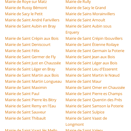
Mairie de Roye sur Matz
Mairie de Rully
Mairie de Russy Bémont
Mairie de Sacy le Grand
Mairie de Sacy le Petit
Mairie de Sains Morainvillers
Mairie de Saint André Farivillers
Mairie de Saint Arnoult
Mairie de Saint Aubin en Bray
Mairie de Saint Aubin sous
Erquery
Mairie de Saint Crépin aux Bois
Mairie de Saint Crépin Ibouvillers
Mairie de Saint Deniscourt
Mairie de Saint Étienne Roilaye
Mairie de Saint Félix
Mairie de Saint Germain la Poterie
Mairie de Saint Germer de Fly
Mairie de Saint Jean aux Bois
Mairie de Saint Just en Chaussée
Mairie de Saint Léger aux Bois
Mairie de Saint Léger en Bray
Mairie de Saint Leu d'Esserent
Mairie de Saint Martin aux Bois
Mairie de Saint Martin le Nœud
Mairie de Saint Martin Longueau
Mairie de Saint Maur
Mairie de Saint Maximin
Mairie de Saint Omer en Chaussée
Mairie de Saint Paul
Mairie de Saint Pierre es Champs
Mairie de Saint Pierre lès Bitry
Mairie de Saint Quentin des Prés
Mairie de Saint Remy en l'Eau
Mairie de Saint Samson la Poterie
Mairie de Saint Sauveur
Mairie de Saint Sulpice
Mairie de Saint Thibault
Mairie de Saint Vaast de
Longmont
Mairie de Saint Vaast lès Mello
Mairie de Saint Valery