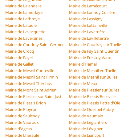
Mairie de Lalandelle
Mairie de Lamécourt
Mairie de Lamorlaye
Mairie de Lannoy Cuillère
Mairie de Larbroye
Mairie de Lassigny
Mairie de Lataule
Mairie de Lattainville
Mairie de Lavacquerie
Mairie de Laverrière
Mairie de Laversines
Mairie de Lavilletertre
Mairie de Coudray Saint Germer
Mairie de Coudray sur Thelle
Mairie de Crocq
Mairie de Fay Saint Quentin
Mairie de Fayel
Mairie de Frestoy Vaux
Mairie de Gallet
Mairie d'Hamel
Mairie de Mesnil Conteville
Mairie de Mesnil en Thelle
Mairie de Mesnil Saint Firmin
Mairie de Mesnil sur Bulles
Mairie de Mesnil Théribus
Mairie de Meux
Mairie de Mont Saint Adrien
Mairie de Plessier sur Bulles
Mairie de Plessier sur Saint Just
Mairie de Plessis Belleville
Mairie de Plessis Brion
Mairie de Plessis Patte d'Oie
Mairie de Ployron
Mairie de Quesnel Aubry
Mairie de Saulchoy
Mairie de Vaumain
Mairie de Vauroux
Mairie de Léglantiers
Mairie d'Ageux
Mairie de Lévignen
Mairie de Lhéraule
Mairie de Liancourt