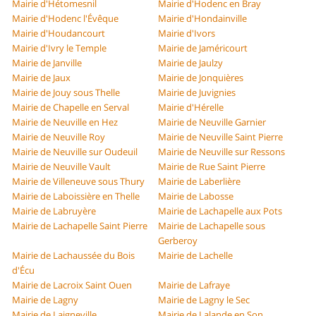
Mairie d'Hétomesnil
Mairie d'Hodenc en Bray
Mairie d'Hodenc l'Évêque
Mairie d'Hondainville
Mairie d'Houdancourt
Mairie d'Ivors
Mairie d'Ivry le Temple
Mairie de Jaméricourt
Mairie de Janville
Mairie de Jaulzy
Mairie de Jaux
Mairie de Jonquières
Mairie de Jouy sous Thelle
Mairie de Juvignies
Mairie de Chapelle en Serval
Mairie d'Hérelle
Mairie de Neuville en Hez
Mairie de Neuville Garnier
Mairie de Neuville Roy
Mairie de Neuville Saint Pierre
Mairie de Neuville sur Oudeuil
Mairie de Neuville sur Ressons
Mairie de Neuville Vault
Mairie de Rue Saint Pierre
Mairie de Villeneuve sous Thury
Mairie de Laberlière
Mairie de Laboissière en Thelle
Mairie de Labosse
Mairie de Labruyère
Mairie de Lachapelle aux Pots
Mairie de Lachapelle Saint Pierre
Mairie de Lachapelle sous
Gerberoy
Mairie de Lachaussée du Bois
Mairie de Lachelle
d'Écu
Mairie de Lacroix Saint Ouen
Mairie de Lafraye
Mairie de Lagny
Mairie de Lagny le Sec
Mairie de Laigneville
Mairie de Lalande en Son