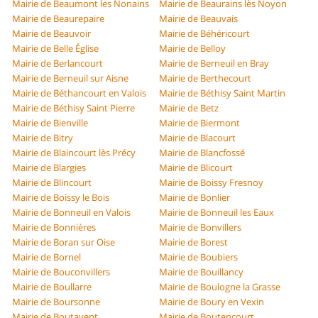
Mairie de Beaumont les Nonains
Mairie de Beaurains lès Noyon
Mairie de Beaurepaire
Mairie de Beauvais
Mairie de Beauvoir
Mairie de Béhéricourt
Mairie de Belle Église
Mairie de Belloy
Mairie de Berlancourt
Mairie de Berneuil en Bray
Mairie de Berneuil sur Aisne
Mairie de Berthecourt
Mairie de Béthancourt en Valois
Mairie de Béthisy Saint Martin
Mairie de Béthisy Saint Pierre
Mairie de Betz
Mairie de Bienville
Mairie de Biermont
Mairie de Bitry
Mairie de Blacourt
Mairie de Blaincourt lès Précy
Mairie de Blancfossé
Mairie de Blargies
Mairie de Blicourt
Mairie de Blincourt
Mairie de Boissy Fresnoy
Mairie de Boissy le Bois
Mairie de Bonlier
Mairie de Bonneuil en Valois
Mairie de Bonneuil les Eaux
Mairie de Bonnières
Mairie de Bonvillers
Mairie de Boran sur Oise
Mairie de Borest
Mairie de Bornel
Mairie de Boubiers
Mairie de Bouconvillers
Mairie de Bouillancy
Mairie de Boullarre
Mairie de Boulogne la Grasse
Mairie de Boursonne
Mairie de Boury en Vexin
Mairie de Boutavent
Mairie de Boutencourt