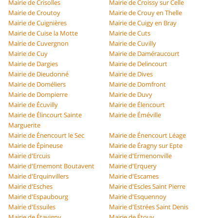
Mairie de Crisolles
Mairie de Croissy sur Celle
Mairie de Croutoy
Mairie de Crouy en Thelle
Mairie de Cuignières
Mairie de Cuigy en Bray
Mairie de Cuise la Motte
Mairie de Cuts
Mairie de Cuvergnon
Mairie de Cuvilly
Mairie de Cuy
Mairie de Daméraucourt
Mairie de Dargies
Mairie de Delincourt
Mairie de Dieudonné
Mairie de Dives
Mairie de Doméliers
Mairie de Domfront
Mairie de Dompierre
Mairie de Duvy
Mairie de Écuvilly
Mairie de Élencourt
Mairie de Élincourt Sainte
Mairie de Éméville
Marguerite
Mairie de Énencourt le Sec
Mairie de Énencourt Léage
Mairie de Épineuse
Mairie de Éragny sur Epte
Mairie d'Ercuis
Mairie d'Ermenonville
Mairie d'Ernemont Boutavent
Mairie d'Erquery
Mairie d'Erquinvillers
Mairie d'Escames
Mairie d'Esches
Mairie d'Escles Saint Pierre
Mairie d'Espaubourg
Mairie d'Esquennoy
Mairie d'Essuiles
Mairie d'Estrées Saint Denis
Mairie de Étavigny
Mairie de Étouy