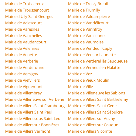
Mairie de Troissereux
Mairie de Trosly Breuil
Mairie de Troussencourt
Mairie de Trumilly
Mairie d'Ully Saint Georges
Mairie de Valdampierre
Mairie de Valescourt
Mairie de Vandélicourt
Mairie de Varesnes
Mairie de Varinfroy
Mairie de Vauchelles
Mairie de Vauciennes
Mairie de Vaudancourt
Mairie de Vaumoise
Mairie de Velennes
Mairie de Vendeuil Caply
Mairie de Venette
Mairie de Ver sur Launette
Mairie de Verberie
Mairie de Verderel lès Sauqueuse
Mairie de Verderonne
Mairie de Verneuil en Halatte
Mairie de Versigny
Mairie de Vez
Mairie de Viefvillers
Mairie de Vieux Moulin
Mairie de Vignemont
Mairie de Ville
Mairie de Villembray
Mairie de Villeneuve les Sablons
Mairie de Villeneuve sur Verberie
Mairie de Villers Saint Barthélemy
Mairie de Villers Saint Frambourg
Mairie de Villers Saint Genest
Mairie de Villers Saint Paul
Mairie de Villers Saint Sépulcre
Mairie de Villers sous Saint Leu
Mairie de Villers sur Auchy
Mairie de Villers sur Bonnières
Mairie de Villers sur Coudun
Mairie de Villers Vermont
Mairie de Villers Vicomte