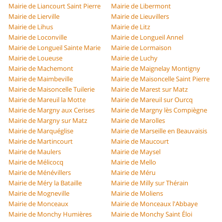
Mairie de Liancourt Saint Pierre
Mairie de Libermont
Mairie de Lierville
Mairie de Lieuvillers
Mairie de Lihus
Mairie de Litz
Mairie de Loconville
Mairie de Longueil Annel
Mairie de Longueil Sainte Marie
Mairie de Lormaison
Mairie de Loueuse
Mairie de Luchy
Mairie de Machemont
Mairie de Maignelay Montigny
Mairie de Maimbeville
Mairie de Maisoncelle Saint Pierre
Mairie de Maisoncelle Tuilerie
Mairie de Marest sur Matz
Mairie de Mareuil la Motte
Mairie de Mareuil sur Ourcq
Mairie de Margny aux Cerises
Mairie de Margny lès Compiègne
Mairie de Margny sur Matz
Mairie de Marolles
Mairie de Marquéglise
Mairie de Marseille en Beauvaisis
Mairie de Martincourt
Mairie de Maucourt
Mairie de Maulers
Mairie de Maysel
Mairie de Mélicocq
Mairie de Mello
Mairie de Ménévillers
Mairie de Méru
Mairie de Méry la Bataille
Mairie de Milly sur Thérain
Mairie de Mogneville
Mairie de Moliens
Mairie de Monceaux
Mairie de Monceaux l'Abbaye
Mairie de Monchy Humières
Mairie de Monchy Saint Éloi