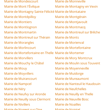
Mairie de Mondescourt
Mairie de Monneville
Mairie de Mont l'Évêque
Mairie de Montagny en Vexin
Mairie de Montagny Sainte Félicité
Mairie de Montataire
Mairie de Montépilloy
Mairie de Montgérain
Mairie de Montiers
Mairie de Montjavoult
Mairie de Montlognon
Mairie de Montmacq
Mairie de Montmartin
Mairie de Montreuil sur Brêche
Mairie de Montreuil sur Thérain
Mairie de Monts
Mairie de Morangles
Mairie de Morienval
Mairie de Morlincourt
Mairie de Mortefontaine
Mairie de Mortefontaine en Thelle
Mairie de Mortemer
Mairie de Morvillers
Mairie de Mory Montcrux
Mairie de Mouchy le Châtel
Mairie de Moulin sous Touvent
Mairie de Mouy
Mairie de Moyenneville
Mairie de Moyvillers
Mairie de Muidorge
Mairie de Muirancourt
Mairie de Mureaumont
Mairie de Nampcel
Mairie de Nanteuil le Haudouin
Mairie de Néry
Mairie de Neufchelles
Mairie de Neufvy sur Aronde
Mairie de Neuilly en Thelle
Mairie de Neuilly sous Clermont
Mairie de Neuville Bosc
Mairie de Nivillers
Mairie de Noailles
Mairie de Nogent sur Oise
Mairie de Nointel