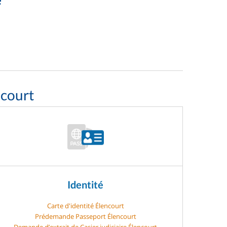
ncourt
Identité
Carte d'identité Élencourt
Prédemande Passeport Élencourt
Demande d’extrait de Casier judiciaire Élencourt