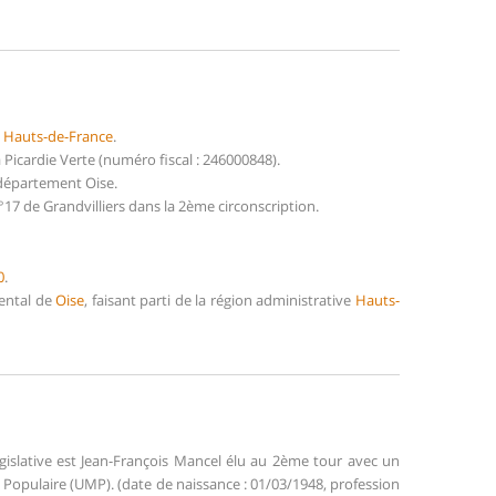
n
Hauts-de-France
.
icardie Verte (numéro fiscal : 246000848).
 département Oise.
17 de Grandvilliers dans la 2ème circonscription.
0
.
mental de
Oise
, faisant parti de la région administrative
Hauts-
gislative est Jean-François Mancel élu au 2ème tour avec un
opulaire (UMP). (date de naissance : 01/03/1948, profession