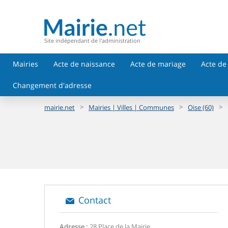
Site indépendant de l'administration
Mairies
Acte de naissance
Acte de mariage
Acte de
Changement d'adresse
>
>
>
mairie.net
Mairies | Villes | Communes
Oise (60)
Contact
Adresse :
28 Place de la Mairie