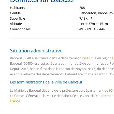
Habitants
508
Gentile
Baboeufois, Baboeufoi
Superficie
7.18Km²
Altitude
entre 37m et 151m
Coordonnées
49.5889 , 3.08444
Situation administrative
Babœuf (60400) se trouve dans le département
Oise
situé en région
H
Babœuf (60400) est rattachée à la communauté de communes du Pays
Depuis 2015, Babœuf est dans le canton de Noyon (N°17) du départ
Avant la réforme des départements, Babœuf était dans le canton N°2
Les administrations de la ville de Babœuf
La Mairie de Babœuf dépend de la préfecture du département de
60
.
Le Conseil Général de la Mairie de Babœuf est le Conseil Départemen
France