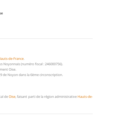
se
auts-de-France
.
 Noyonnais (numéro fiscal : 246000756).
ement Oise.
9 de Noyon dans la 6ème circonscription.
tal de
Oise
, faisant parti de la région administrative
Hauts-de-