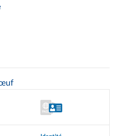
e
bœuf
Identité