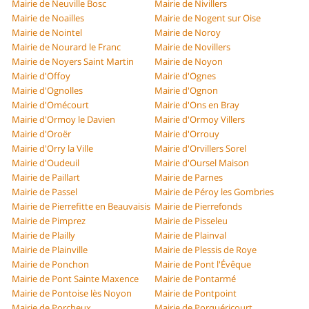
Mairie de Neuville Bosc
Mairie de Nivillers
Mairie de Noailles
Mairie de Nogent sur Oise
Mairie de Nointel
Mairie de Noroy
Mairie de Nourard le Franc
Mairie de Novillers
Mairie de Noyers Saint Martin
Mairie de Noyon
Mairie d'Offoy
Mairie d'Ognes
Mairie d'Ognolles
Mairie d'Ognon
Mairie d'Omécourt
Mairie d'Ons en Bray
Mairie d'Ormoy le Davien
Mairie d'Ormoy Villers
Mairie d'Oroër
Mairie d'Orrouy
Mairie d'Orry la Ville
Mairie d'Orvillers Sorel
Mairie d'Oudeuil
Mairie d'Oursel Maison
Mairie de Paillart
Mairie de Parnes
Mairie de Passel
Mairie de Péroy les Gombries
Mairie de Pierrefitte en Beauvaisis
Mairie de Pierrefonds
Mairie de Pimprez
Mairie de Pisseleu
Mairie de Plailly
Mairie de Plainval
Mairie de Plainville
Mairie de Plessis de Roye
Mairie de Ponchon
Mairie de Pont l'Évêque
Mairie de Pont Sainte Maxence
Mairie de Pontarmé
Mairie de Pontoise lès Noyon
Mairie de Pontpoint
Mairie de Porcheux
Mairie de Porquéricourt