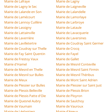
Mairie de Lafraye
Mairie de Lagny
Mairie de Lagny le Sec
Mairie de Laigneville
Mairie de Lalande en Son
Mairie de Lalandelle
Mairie de Lamécourt
Mairie de Lamorlaye
Mairie de Lannoy Cuillère
Mairie de Larbroye
Mairie de Lassigny
Mairie de Lataule
Mairie de Lattainville
Mairie de Lavacquerie
Mairie de Laverrière
Mairie de Laversines
Mairie de Lavilletertre
Mairie de Coudray Saint Germer
Mairie de Coudray sur Thelle
Mairie de Crocq
Mairie de Fay Saint Quentin
Mairie de Fayel
Mairie de Frestoy Vaux
Mairie de Gallet
Mairie d'Hamel
Mairie de Mesnil Conteville
Mairie de Mesnil en Thelle
Mairie de Mesnil Saint Firmin
Mairie de Mesnil sur Bulles
Mairie de Mesnil Théribus
Mairie de Meux
Mairie de Mont Saint Adrien
Mairie de Plessier sur Bulles
Mairie de Plessier sur Saint Just
Mairie de Plessis Belleville
Mairie de Plessis Brion
Mairie de Plessis Patte d'Oie
Mairie de Ployron
Mairie de Quesnel Aubry
Mairie de Saulchoy
Mairie de Vaumain
Mairie de Vauroux
Mairie de Léglantiers
Mairie d'Ageux