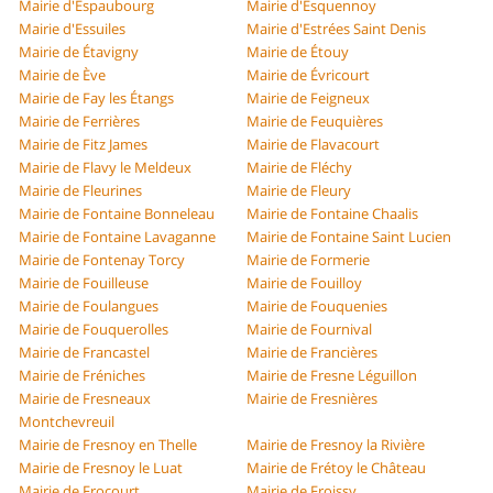
Mairie d'Espaubourg
Mairie d'Esquennoy
Mairie d'Essuiles
Mairie d'Estrées Saint Denis
Mairie de Étavigny
Mairie de Étouy
Mairie de Ève
Mairie de Évricourt
Mairie de Fay les Étangs
Mairie de Feigneux
Mairie de Ferrières
Mairie de Feuquières
Mairie de Fitz James
Mairie de Flavacourt
Mairie de Flavy le Meldeux
Mairie de Fléchy
Mairie de Fleurines
Mairie de Fleury
Mairie de Fontaine Bonneleau
Mairie de Fontaine Chaalis
Mairie de Fontaine Lavaganne
Mairie de Fontaine Saint Lucien
Mairie de Fontenay Torcy
Mairie de Formerie
Mairie de Fouilleuse
Mairie de Fouilloy
Mairie de Foulangues
Mairie de Fouquenies
Mairie de Fouquerolles
Mairie de Fournival
Mairie de Francastel
Mairie de Francières
Mairie de Fréniches
Mairie de Fresne Léguillon
Mairie de Fresneaux
Mairie de Fresnières
Montchevreuil
Mairie de Fresnoy en Thelle
Mairie de Fresnoy la Rivière
Mairie de Fresnoy le Luat
Mairie de Frétoy le Château
Mairie de Frocourt
Mairie de Froissy