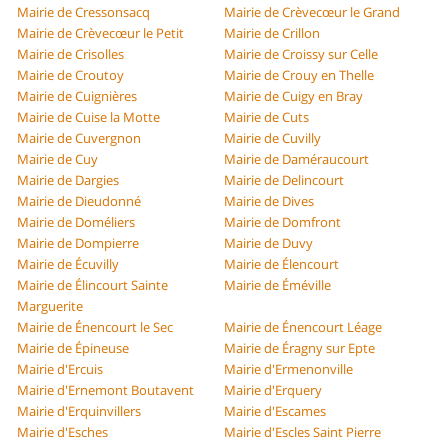
Mairie de Cressonsacq
Mairie de Crèvecœur le Grand
Mairie de Crèvecœur le Petit
Mairie de Crillon
Mairie de Crisolles
Mairie de Croissy sur Celle
Mairie de Croutoy
Mairie de Crouy en Thelle
Mairie de Cuignières
Mairie de Cuigy en Bray
Mairie de Cuise la Motte
Mairie de Cuts
Mairie de Cuvergnon
Mairie de Cuvilly
Mairie de Cuy
Mairie de Daméraucourt
Mairie de Dargies
Mairie de Delincourt
Mairie de Dieudonné
Mairie de Dives
Mairie de Doméliers
Mairie de Domfront
Mairie de Dompierre
Mairie de Duvy
Mairie de Écuvilly
Mairie de Élencourt
Mairie de Élincourt Sainte
Mairie de Éméville
Marguerite
Mairie de Énencourt le Sec
Mairie de Énencourt Léage
Mairie de Épineuse
Mairie de Éragny sur Epte
Mairie d'Ercuis
Mairie d'Ermenonville
Mairie d'Ernemont Boutavent
Mairie d'Erquery
Mairie d'Erquinvillers
Mairie d'Escames
Mairie d'Esches
Mairie d'Escles Saint Pierre