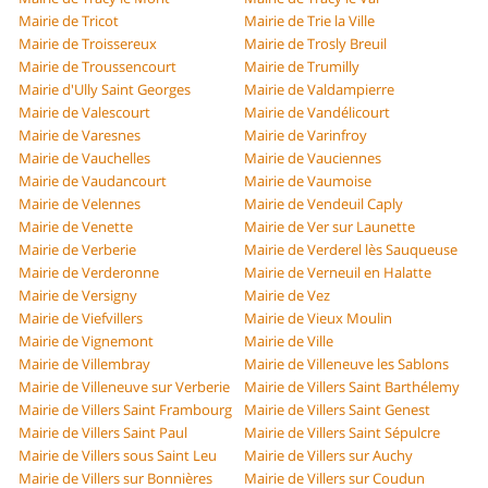
Mairie de Tricot
Mairie de Trie la Ville
Mairie de Troissereux
Mairie de Trosly Breuil
Mairie de Troussencourt
Mairie de Trumilly
Mairie d'Ully Saint Georges
Mairie de Valdampierre
Mairie de Valescourt
Mairie de Vandélicourt
Mairie de Varesnes
Mairie de Varinfroy
Mairie de Vauchelles
Mairie de Vauciennes
Mairie de Vaudancourt
Mairie de Vaumoise
Mairie de Velennes
Mairie de Vendeuil Caply
Mairie de Venette
Mairie de Ver sur Launette
Mairie de Verberie
Mairie de Verderel lès Sauqueuse
Mairie de Verderonne
Mairie de Verneuil en Halatte
Mairie de Versigny
Mairie de Vez
Mairie de Viefvillers
Mairie de Vieux Moulin
Mairie de Vignemont
Mairie de Ville
Mairie de Villembray
Mairie de Villeneuve les Sablons
Mairie de Villeneuve sur Verberie
Mairie de Villers Saint Barthélemy
Mairie de Villers Saint Frambourg
Mairie de Villers Saint Genest
Mairie de Villers Saint Paul
Mairie de Villers Saint Sépulcre
Mairie de Villers sous Saint Leu
Mairie de Villers sur Auchy
Mairie de Villers sur Bonnières
Mairie de Villers sur Coudun