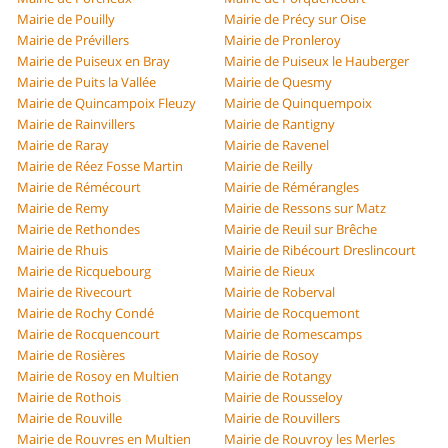
Mairie de Pouilly
Mairie de Précy sur Oise
Mairie de Prévillers
Mairie de Pronleroy
Mairie de Puiseux en Bray
Mairie de Puiseux le Hauberger
Mairie de Puits la Vallée
Mairie de Quesmy
Mairie de Quincampoix Fleuzy
Mairie de Quinquempoix
Mairie de Rainvillers
Mairie de Rantigny
Mairie de Raray
Mairie de Ravenel
Mairie de Réez Fosse Martin
Mairie de Reilly
Mairie de Rémécourt
Mairie de Rémérangles
Mairie de Remy
Mairie de Ressons sur Matz
Mairie de Rethondes
Mairie de Reuil sur Brêche
Mairie de Rhuis
Mairie de Ribécourt Dreslincourt
Mairie de Ricquebourg
Mairie de Rieux
Mairie de Rivecourt
Mairie de Roberval
Mairie de Rochy Condé
Mairie de Rocquemont
Mairie de Rocquencourt
Mairie de Romescamps
Mairie de Rosières
Mairie de Rosoy
Mairie de Rosoy en Multien
Mairie de Rotangy
Mairie de Rothois
Mairie de Rousseloy
Mairie de Rouville
Mairie de Rouvillers
Mairie de Rouvres en Multien
Mairie de Rouvroy les Merles