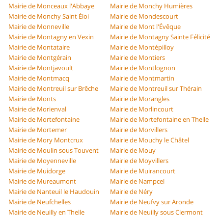
Mairie de Monceaux l'Abbaye
Mairie de Monchy Humières
Mairie de Monchy Saint Éloi
Mairie de Mondescourt
Mairie de Monneville
Mairie de Mont l'Évêque
Mairie de Montagny en Vexin
Mairie de Montagny Sainte Félicité
Mairie de Montataire
Mairie de Montépilloy
Mairie de Montgérain
Mairie de Montiers
Mairie de Montjavoult
Mairie de Montlognon
Mairie de Montmacq
Mairie de Montmartin
Mairie de Montreuil sur Brêche
Mairie de Montreuil sur Thérain
Mairie de Monts
Mairie de Morangles
Mairie de Morienval
Mairie de Morlincourt
Mairie de Mortefontaine
Mairie de Mortefontaine en Thelle
Mairie de Mortemer
Mairie de Morvillers
Mairie de Mory Montcrux
Mairie de Mouchy le Châtel
Mairie de Moulin sous Touvent
Mairie de Mouy
Mairie de Moyenneville
Mairie de Moyvillers
Mairie de Muidorge
Mairie de Muirancourt
Mairie de Mureaumont
Mairie de Nampcel
Mairie de Nanteuil le Haudouin
Mairie de Néry
Mairie de Neufchelles
Mairie de Neufvy sur Aronde
Mairie de Neuilly en Thelle
Mairie de Neuilly sous Clermont