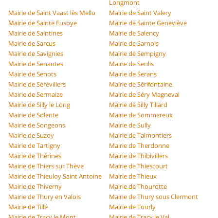
Longmont
Mairie de Saint Vaast lès Mello
Mairie de Saint Valery
Mairie de Sainte Eusoye
Mairie de Sainte Geneviève
Mairie de Saintines
Mairie de Salency
Mairie de Sarcus
Mairie de Sarnois
Mairie de Savignies
Mairie de Sempigny
Mairie de Senantes
Mairie de Senlis
Mairie de Senots
Mairie de Serans
Mairie de Sérévillers
Mairie de Sérifontaine
Mairie de Sermaize
Mairie de Séry Magneval
Mairie de Silly le Long
Mairie de Silly Tillard
Mairie de Solente
Mairie de Sommereux
Mairie de Songeons
Mairie de Sully
Mairie de Suzoy
Mairie de Talmontiers
Mairie de Tartigny
Mairie de Therdonne
Mairie de Thérines
Mairie de Thibivillers
Mairie de Thiers sur Thève
Mairie de Thiescourt
Mairie de Thieuloy Saint Antoine
Mairie de Thieux
Mairie de Thiverny
Mairie de Thourotte
Mairie de Thury en Valois
Mairie de Thury sous Clermont
Mairie de Tillé
Mairie de Tourly
Mairie de Tracy le Mont
Mairie de Tracy le Val