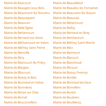
Mairie de Bazicourt
Mairie de Beaudéduit
Mairie de Beaugies sous Bois
Mairie de Beaulieu les Fontaines
Mairie de Beaumont les Nonains
Mairie de Beaurains lès Noyon
Mairie de Beaurepaire
Mairie de Beauvais
Mairie de Beauvoir
Mairie de Béhéricourt
Mairie de Belle Église
Mairie de Belloy
Mairie de Berlancourt
Mairie de Berneuil en Bray
Mairie de Berneuil sur Aisne
Mairie de Berthecourt
Mairie de Béthancourt en Valois
Mairie de Béthisy Saint Martin
Mairie de Béthisy Saint Pierre
Mairie de Betz
Mairie de Bienville
Mairie de Biermont
Mairie de Bitry
Mairie de Blacourt
Mairie de Blaincourt lès Précy
Mairie de Blancfossé
Mairie de Blargies
Mairie de Blicourt
Mairie de Blincourt
Mairie de Boissy Fresnoy
Mairie de Boissy le Bois
Mairie de Bonlier
Mairie de Bonneuil en Valois
Mairie de Bonneuil les Eaux
Mairie de Bonnières
Mairie de Bonvillers
Mairie de Boran sur Oise
Mairie de Borest
Mairie de Bornel
Mairie de Boubiers
Mairie de Bouconvillers
Mairie de Bouillancy