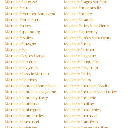
Mairie de Épineuse
Mairie de Éragny sur Epte
Mairie d'Ercuis
Mairie d'Ermenonville
Mairie d'Ernemont Boutavent
Mairie d'Erquery
Mairie d'Erquinvillers
Mairie d'Escames
Mairie d'Esches
Mairie d'Escles Saint Pierre
Mairie d'Espaubourg
Mairie d'Esquennoy
Mairie d'Essuiles
Mairie d'Estrées Saint Denis
Mairie de Étavigny
Mairie de Étouy
Mairie de Ève
Mairie de Évricourt
Mairie de Fay les Étangs
Mairie de Feigneux
Mairie de Ferrières
Mairie de Feuquières
Mairie de Fitz James
Mairie de Flavacourt
Mairie de Flavy le Meldeux
Mairie de Fléchy
Mairie de Fleurines
Mairie de Fleury
Mairie de Fontaine Bonneleau
Mairie de Fontaine Chaalis
Mairie de Fontaine Lavaganne
Mairie de Fontaine Saint Lucien
Mairie de Fontenay Torcy
Mairie de Formerie
Mairie de Fouilleuse
Mairie de Fouilloy
Mairie de Foulangues
Mairie de Fouquenies
Mairie de Fouquerolles
Mairie de Fournival
Mairie de Francastel
Mairie de Francières
Mairie de Fréniches
Mairie de Fresne Léguillon