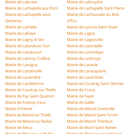
Mairie de Labosse
Mairie de Labruyère
Mairie de Lachapelle aux Pots
Mairie de Lachapelle Saint Pierre
Mairie de Lachapelle sous
Mairie de Lachaussée du Bois
Gerberoy
d'Écu
Mairie de Lachelle
Mairie de Lacroix Saint Ouen
Mairie de Lafraye
Mairie de Lagny
Mairie de Lagny le Sec
Mairie de Laigneville
Mairie de Lalande en Son
Mairie de Lalandelle
Mairie de Lamécourt
Mairie de Lamorlaye
Mairie de Lannoy Cuillère
Mairie de Larbroye
Mairie de Lassigny
Mairie de Lataule
Mairie de Lattainville
Mairie de Lavacquerie
Mairie de Laverrière
Mairie de Laversines
Mairie de Lavilletertre
Mairie de Coudray Saint Germer
Mairie de Coudray sur Thelle
Mairie de Crocq
Mairie de Fay Saint Quentin
Mairie de Fayel
Mairie de Frestoy Vaux
Mairie de Gallet
Mairie d'Hamel
Mairie de Mesnil Conteville
Mairie de Mesnil en Thelle
Mairie de Mesnil Saint Firmin
Mairie de Mesnil sur Bulles
Mairie de Mesnil Théribus
Mairie de Meux
Mairie de Mont Saint Adrien
Mairie de Plessier sur Bulles
Mairie de Plessier sur Saint Just