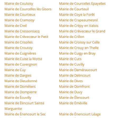
Mairie de Couloisy
Mairie de Courcelles Epayelles
Mairie de Courcelles lès Gisors
Mairie de Courteuil
Mairie de Courtieux
Mairie de Coye la Forêt
Mairie de Cramoisy
Mairie de Crapeaumesnil
Mairie de Creil
Mairie de Crépy en Valois
Mairie de Cressonsacq
Mairie de Crèvecœur le Grand
Mairie de Crèvecœur le Petit
Mairie de Crillon
Mairie de Crisolles
Mairie de Croissy sur Celle
Mairie de Croutoy
Mairie de Crouy en Thelle
Mairie de Cuignières
Mairie de Cuigy en Bray
Mairie de Cuise la Motte
Mairie de Cuts
Mairie de Cuvergnon
Mairie de Cuvilly
Mairie de Cuy
Mairie de Daméraucourt
Mairie de Dargies
Mairie de Delincourt
Mairie de Dieudonné
Mairie de Dives
Mairie de Doméliers
Mairie de Domfront
Mairie de Dompierre
Mairie de Duvy
Mairie de Écuvilly
Mairie de Élencourt
Mairie de Élincourt Sainte
Mairie de Éméville
Marguerite
Mairie de Énencourt le Sec
Mairie de Énencourt Léage