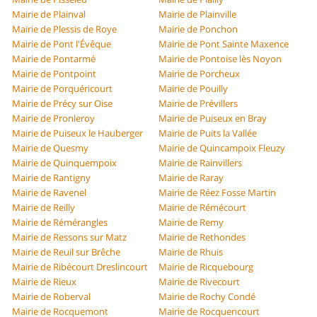
Mairie de Plainval
Mairie de Plainville
Mairie de Plessis de Roye
Mairie de Ponchon
Mairie de Pont l'Évêque
Mairie de Pont Sainte Maxence
Mairie de Pontarmé
Mairie de Pontoise lès Noyon
Mairie de Pontpoint
Mairie de Porcheux
Mairie de Porquéricourt
Mairie de Pouilly
Mairie de Précy sur Oise
Mairie de Prévillers
Mairie de Pronleroy
Mairie de Puiseux en Bray
Mairie de Puiseux le Hauberger
Mairie de Puits la Vallée
Mairie de Quesmy
Mairie de Quincampoix Fleuzy
Mairie de Quinquempoix
Mairie de Rainvillers
Mairie de Rantigny
Mairie de Raray
Mairie de Ravenel
Mairie de Réez Fosse Martin
Mairie de Reilly
Mairie de Rémécourt
Mairie de Rémérangles
Mairie de Remy
Mairie de Ressons sur Matz
Mairie de Rethondes
Mairie de Reuil sur Brêche
Mairie de Rhuis
Mairie de Ribécourt Dreslincourt
Mairie de Ricquebourg
Mairie de Rieux
Mairie de Rivecourt
Mairie de Roberval
Mairie de Rochy Condé
Mairie de Rocquemont
Mairie de Rocquencourt