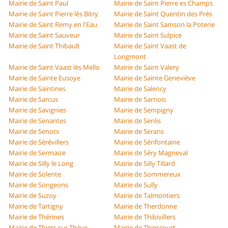
Mairie de Saint Paul
Mairie de Saint Pierre es Champs
Mairie de Saint Pierre lès Bitry
Mairie de Saint Quentin des Prés
Mairie de Saint Remy en l'Eau
Mairie de Saint Samson la Poterie
Mairie de Saint Sauveur
Mairie de Saint Sulpice
Mairie de Saint Thibault
Mairie de Saint Vaast de
Longmont
Mairie de Saint Vaast lès Mello
Mairie de Saint Valery
Mairie de Sainte Eusoye
Mairie de Sainte Geneviève
Mairie de Saintines
Mairie de Salency
Mairie de Sarcus
Mairie de Sarnois
Mairie de Savignies
Mairie de Sempigny
Mairie de Senantes
Mairie de Senlis
Mairie de Senots
Mairie de Serans
Mairie de Sérévillers
Mairie de Sérifontaine
Mairie de Sermaize
Mairie de Séry Magneval
Mairie de Silly le Long
Mairie de Silly Tillard
Mairie de Solente
Mairie de Sommereux
Mairie de Songeons
Mairie de Sully
Mairie de Suzoy
Mairie de Talmontiers
Mairie de Tartigny
Mairie de Therdonne
Mairie de Thérines
Mairie de Thibivillers
Mairie de Thiers sur Thève
Mairie de Thiescourt