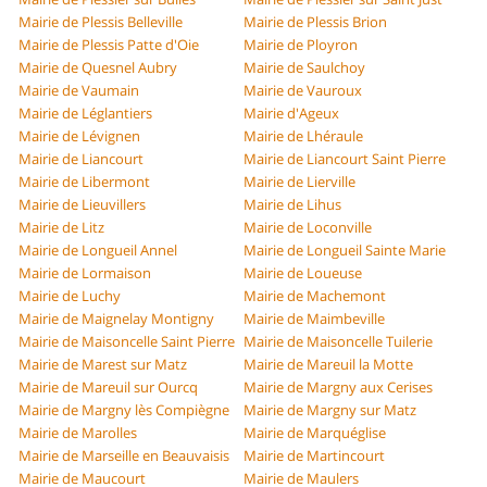
Mairie de Plessis Belleville
Mairie de Plessis Brion
Mairie de Plessis Patte d'Oie
Mairie de Ployron
Mairie de Quesnel Aubry
Mairie de Saulchoy
Mairie de Vaumain
Mairie de Vauroux
Mairie de Léglantiers
Mairie d'Ageux
Mairie de Lévignen
Mairie de Lhéraule
Mairie de Liancourt
Mairie de Liancourt Saint Pierre
Mairie de Libermont
Mairie de Lierville
Mairie de Lieuvillers
Mairie de Lihus
Mairie de Litz
Mairie de Loconville
Mairie de Longueil Annel
Mairie de Longueil Sainte Marie
Mairie de Lormaison
Mairie de Loueuse
Mairie de Luchy
Mairie de Machemont
Mairie de Maignelay Montigny
Mairie de Maimbeville
Mairie de Maisoncelle Saint Pierre
Mairie de Maisoncelle Tuilerie
Mairie de Marest sur Matz
Mairie de Mareuil la Motte
Mairie de Mareuil sur Ourcq
Mairie de Margny aux Cerises
Mairie de Margny lès Compiègne
Mairie de Margny sur Matz
Mairie de Marolles
Mairie de Marquéglise
Mairie de Marseille en Beauvaisis
Mairie de Martincourt
Mairie de Maucourt
Mairie de Maulers