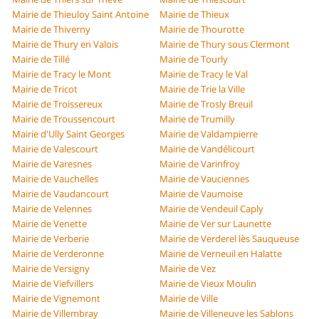
Mairie de Thieuloy Saint Antoine
Mairie de Thieux
Mairie de Thiverny
Mairie de Thourotte
Mairie de Thury en Valois
Mairie de Thury sous Clermont
Mairie de Tillé
Mairie de Tourly
Mairie de Tracy le Mont
Mairie de Tracy le Val
Mairie de Tricot
Mairie de Trie la Ville
Mairie de Troissereux
Mairie de Trosly Breuil
Mairie de Troussencourt
Mairie de Trumilly
Mairie d'Ully Saint Georges
Mairie de Valdampierre
Mairie de Valescourt
Mairie de Vandélicourt
Mairie de Varesnes
Mairie de Varinfroy
Mairie de Vauchelles
Mairie de Vauciennes
Mairie de Vaudancourt
Mairie de Vaumoise
Mairie de Velennes
Mairie de Vendeuil Caply
Mairie de Venette
Mairie de Ver sur Launette
Mairie de Verberie
Mairie de Verderel lès Sauqueuse
Mairie de Verderonne
Mairie de Verneuil en Halatte
Mairie de Versigny
Mairie de Vez
Mairie de Viefvillers
Mairie de Vieux Moulin
Mairie de Vignemont
Mairie de Ville
Mairie de Villembray
Mairie de Villeneuve les Sablons