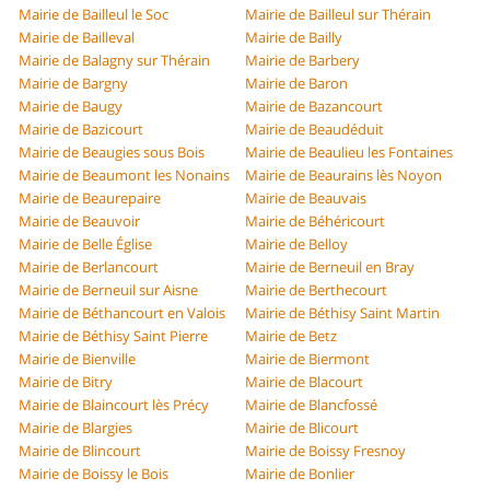
Mairie de Bailleul le Soc
Mairie de Bailleul sur Thérain
Mairie de Bailleval
Mairie de Bailly
Mairie de Balagny sur Thérain
Mairie de Barbery
Mairie de Bargny
Mairie de Baron
Mairie de Baugy
Mairie de Bazancourt
Mairie de Bazicourt
Mairie de Beaudéduit
Mairie de Beaugies sous Bois
Mairie de Beaulieu les Fontaines
Mairie de Beaumont les Nonains
Mairie de Beaurains lès Noyon
Mairie de Beaurepaire
Mairie de Beauvais
Mairie de Beauvoir
Mairie de Béhéricourt
Mairie de Belle Église
Mairie de Belloy
Mairie de Berlancourt
Mairie de Berneuil en Bray
Mairie de Berneuil sur Aisne
Mairie de Berthecourt
Mairie de Béthancourt en Valois
Mairie de Béthisy Saint Martin
Mairie de Béthisy Saint Pierre
Mairie de Betz
Mairie de Bienville
Mairie de Biermont
Mairie de Bitry
Mairie de Blacourt
Mairie de Blaincourt lès Précy
Mairie de Blancfossé
Mairie de Blargies
Mairie de Blicourt
Mairie de Blincourt
Mairie de Boissy Fresnoy
Mairie de Boissy le Bois
Mairie de Bonlier