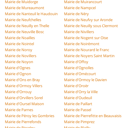
Mairie de Muidorge
Mairie de Muirancourt
Mairie de Mureaumont
Mairie de Nampcel
Mairie de Nanteuil le Haudouin
Mairie de Néry
Mairie de Neufchelles
Mairie de Neufvy sur Aronde
Mairie de Neuilly en Thelle
Mairie de Neuilly sous Clermont
Mairie de Neuville Bosc
Mairie de Nivillers
Mairie de Noailles
Mairie de Nogent sur Oise
Mairie de Nointel
Mairie de Noirémont
Mairie de Noroy
Mairie de Nourard le Franc
Mairie de Novillers
Mairie de Noyers Saint Martin
Mairie de Noyon
Mairie d'Offoy
Mairie d'Ognes
Mairie d'Ognolles
Mairie d'Ognon
Mairie d'Omécourt
Mairie d'Ons en Bray
Mairie d'Ormoy le Davien
Mairie d'Ormoy Villers
Mairie d'Oroër
Mairie d'Orrouy
Mairie d'Orry la Ville
Mairie d'Orvillers Sorel
Mairie d'Oudeuil
Mairie d'Oursel Maison
Mairie de Paillart
Mairie de Parnes
Mairie de Passel
Mairie de Péroy les Gombries
Mairie de Pierrefitte en Beauvaisis
Mairie de Pierrefonds
Mairie de Pimprez
Mairie de Pisseleu
Mairie de Plailly