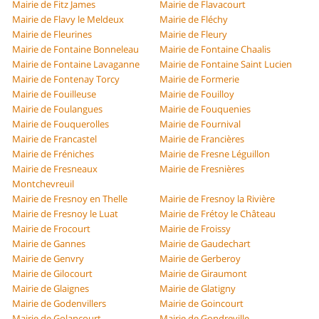
Mairie de Fitz James
Mairie de Flavacourt
Mairie de Flavy le Meldeux
Mairie de Fléchy
Mairie de Fleurines
Mairie de Fleury
Mairie de Fontaine Bonneleau
Mairie de Fontaine Chaalis
Mairie de Fontaine Lavaganne
Mairie de Fontaine Saint Lucien
Mairie de Fontenay Torcy
Mairie de Formerie
Mairie de Fouilleuse
Mairie de Fouilloy
Mairie de Foulangues
Mairie de Fouquenies
Mairie de Fouquerolles
Mairie de Fournival
Mairie de Francastel
Mairie de Francières
Mairie de Fréniches
Mairie de Fresne Léguillon
Mairie de Fresneaux
Mairie de Fresnières
Montchevreuil
Mairie de Fresnoy en Thelle
Mairie de Fresnoy la Rivière
Mairie de Fresnoy le Luat
Mairie de Frétoy le Château
Mairie de Frocourt
Mairie de Froissy
Mairie de Gannes
Mairie de Gaudechart
Mairie de Genvry
Mairie de Gerberoy
Mairie de Gilocourt
Mairie de Giraumont
Mairie de Glaignes
Mairie de Glatigny
Mairie de Godenvillers
Mairie de Goincourt
Mairie de Golancourt
Mairie de Gondreville