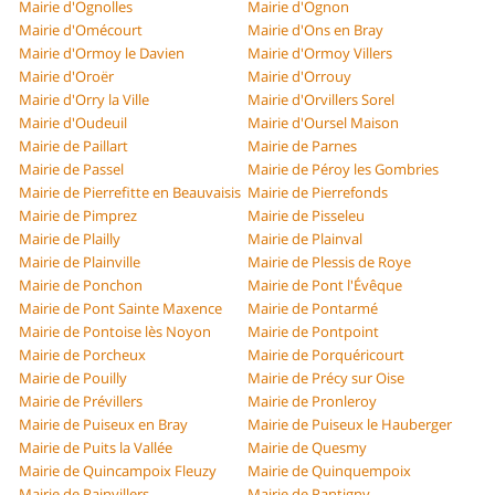
Mairie d'Ognolles
Mairie d'Ognon
Mairie d'Omécourt
Mairie d'Ons en Bray
Mairie d'Ormoy le Davien
Mairie d'Ormoy Villers
Mairie d'Oroër
Mairie d'Orrouy
Mairie d'Orry la Ville
Mairie d'Orvillers Sorel
Mairie d'Oudeuil
Mairie d'Oursel Maison
Mairie de Paillart
Mairie de Parnes
Mairie de Passel
Mairie de Péroy les Gombries
Mairie de Pierrefitte en Beauvaisis
Mairie de Pierrefonds
Mairie de Pimprez
Mairie de Pisseleu
Mairie de Plailly
Mairie de Plainval
Mairie de Plainville
Mairie de Plessis de Roye
Mairie de Ponchon
Mairie de Pont l'Évêque
Mairie de Pont Sainte Maxence
Mairie de Pontarmé
Mairie de Pontoise lès Noyon
Mairie de Pontpoint
Mairie de Porcheux
Mairie de Porquéricourt
Mairie de Pouilly
Mairie de Précy sur Oise
Mairie de Prévillers
Mairie de Pronleroy
Mairie de Puiseux en Bray
Mairie de Puiseux le Hauberger
Mairie de Puits la Vallée
Mairie de Quesmy
Mairie de Quincampoix Fleuzy
Mairie de Quinquempoix
Mairie de Rainvillers
Mairie de Rantigny