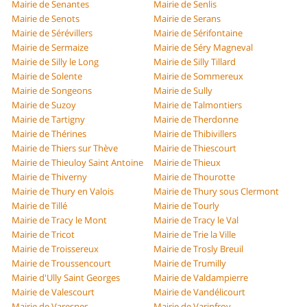
Mairie de Senantes
Mairie de Senlis
Mairie de Senots
Mairie de Serans
Mairie de Sérévillers
Mairie de Sérifontaine
Mairie de Sermaize
Mairie de Séry Magneval
Mairie de Silly le Long
Mairie de Silly Tillard
Mairie de Solente
Mairie de Sommereux
Mairie de Songeons
Mairie de Sully
Mairie de Suzoy
Mairie de Talmontiers
Mairie de Tartigny
Mairie de Therdonne
Mairie de Thérines
Mairie de Thibivillers
Mairie de Thiers sur Thève
Mairie de Thiescourt
Mairie de Thieuloy Saint Antoine
Mairie de Thieux
Mairie de Thiverny
Mairie de Thourotte
Mairie de Thury en Valois
Mairie de Thury sous Clermont
Mairie de Tillé
Mairie de Tourly
Mairie de Tracy le Mont
Mairie de Tracy le Val
Mairie de Tricot
Mairie de Trie la Ville
Mairie de Troissereux
Mairie de Trosly Breuil
Mairie de Troussencourt
Mairie de Trumilly
Mairie d'Ully Saint Georges
Mairie de Valdampierre
Mairie de Valescourt
Mairie de Vandélicourt
Mairie de Varesnes
Mairie de Varinfroy