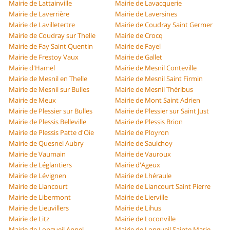
Mairie de Lattainville
Mairie de Lavacquerie
Mairie de Laverrière
Mairie de Laversines
Mairie de Lavilletertre
Mairie de Coudray Saint Germer
Mairie de Coudray sur Thelle
Mairie de Crocq
Mairie de Fay Saint Quentin
Mairie de Fayel
Mairie de Frestoy Vaux
Mairie de Gallet
Mairie d'Hamel
Mairie de Mesnil Conteville
Mairie de Mesnil en Thelle
Mairie de Mesnil Saint Firmin
Mairie de Mesnil sur Bulles
Mairie de Mesnil Théribus
Mairie de Meux
Mairie de Mont Saint Adrien
Mairie de Plessier sur Bulles
Mairie de Plessier sur Saint Just
Mairie de Plessis Belleville
Mairie de Plessis Brion
Mairie de Plessis Patte d'Oie
Mairie de Ployron
Mairie de Quesnel Aubry
Mairie de Saulchoy
Mairie de Vaumain
Mairie de Vauroux
Mairie de Léglantiers
Mairie d'Ageux
Mairie de Lévignen
Mairie de Lhéraule
Mairie de Liancourt
Mairie de Liancourt Saint Pierre
Mairie de Libermont
Mairie de Lierville
Mairie de Lieuvillers
Mairie de Lihus
Mairie de Litz
Mairie de Loconville
Mairie de Longueil Annel
Mairie de Longueil Sainte Marie