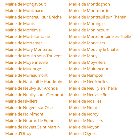
Mairie de Montjavoult
Mairie de Montlognon
Mairie de Montmacq
Mairie de Montmartin
Mairie de Montreuil sur Brêche
Mairie de Montreuil sur Thérain
Mairie de Monts
Mairie de Morangles
Mairie de Morienval
Mairie de Morlincourt
Mairie de Mortefontaine
Mairie de Mortefontaine en Thelle
Mairie de Mortemer
Mairie de Morvillers
Mairie de Mory Montcrux
Mairie de Mouchy le Châtel
Mairie de Moulin sous Touvent
Mairie de Mouy
Mairie de Moyenneville
Mairie de Moyvillers
Mairie de Muidorge
Mairie de Muirancourt
Mairie de Mureaumont
Mairie de Nampcel
Mairie de Nanteuil le Haudouin
Mairie de Neufchelles
Mairie de Neufvy sur Aronde
Mairie de Neuilly en Thelle
Mairie de Neuilly sous Clermont
Mairie de Neuville Bosc
Mairie de Nivillers
Mairie de Noailles
Mairie de Nogent sur Oise
Mairie de Nointel
Mairie de Noirémont
Mairie de Noroy
Mairie de Nourard le Franc
Mairie de Novillers
Mairie de Noyers Saint Martin
Mairie de Noyon
Mairie d'Offoy
Mairie d'Ognes