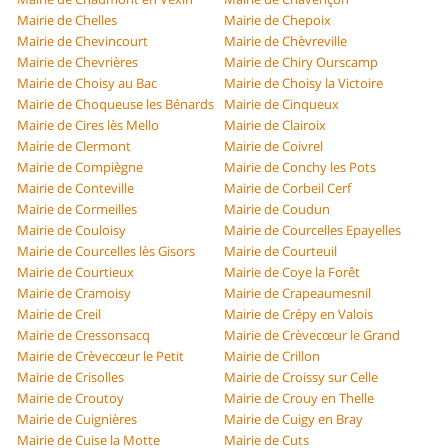
Mairie de Chelles
Mairie de Chepoix
Mairie de Chevincourt
Mairie de Chèvreville
Mairie de Chevrières
Mairie de Chiry Ourscamp
Mairie de Choisy au Bac
Mairie de Choisy la Victoire
Mairie de Choqueuse les Bénards
Mairie de Cinqueux
Mairie de Cires lès Mello
Mairie de Clairoix
Mairie de Clermont
Mairie de Coivrel
Mairie de Compiègne
Mairie de Conchy les Pots
Mairie de Conteville
Mairie de Corbeil Cerf
Mairie de Cormeilles
Mairie de Coudun
Mairie de Couloisy
Mairie de Courcelles Epayelles
Mairie de Courcelles lès Gisors
Mairie de Courteuil
Mairie de Courtieux
Mairie de Coye la Forêt
Mairie de Cramoisy
Mairie de Crapeaumesnil
Mairie de Creil
Mairie de Crépy en Valois
Mairie de Cressonsacq
Mairie de Crèvecœur le Grand
Mairie de Crèvecœur le Petit
Mairie de Crillon
Mairie de Crisolles
Mairie de Croissy sur Celle
Mairie de Croutoy
Mairie de Crouy en Thelle
Mairie de Cuignières
Mairie de Cuigy en Bray
Mairie de Cuise la Motte
Mairie de Cuts