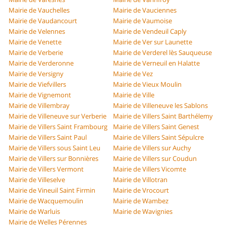
Mairie de Vauchelles
Mairie de Vauciennes
Mairie de Vaudancourt
Mairie de Vaumoise
Mairie de Velennes
Mairie de Vendeuil Caply
Mairie de Venette
Mairie de Ver sur Launette
Mairie de Verberie
Mairie de Verderel lès Sauqueuse
Mairie de Verderonne
Mairie de Verneuil en Halatte
Mairie de Versigny
Mairie de Vez
Mairie de Viefvillers
Mairie de Vieux Moulin
Mairie de Vignemont
Mairie de Ville
Mairie de Villembray
Mairie de Villeneuve les Sablons
Mairie de Villeneuve sur Verberie
Mairie de Villers Saint Barthélemy
Mairie de Villers Saint Frambourg
Mairie de Villers Saint Genest
Mairie de Villers Saint Paul
Mairie de Villers Saint Sépulcre
Mairie de Villers sous Saint Leu
Mairie de Villers sur Auchy
Mairie de Villers sur Bonnières
Mairie de Villers sur Coudun
Mairie de Villers Vermont
Mairie de Villers Vicomte
Mairie de Villeselve
Mairie de Villotran
Mairie de Vineuil Saint Firmin
Mairie de Vrocourt
Mairie de Wacquemoulin
Mairie de Wambez
Mairie de Warluis
Mairie de Wavignies
Mairie de Welles Pérennes