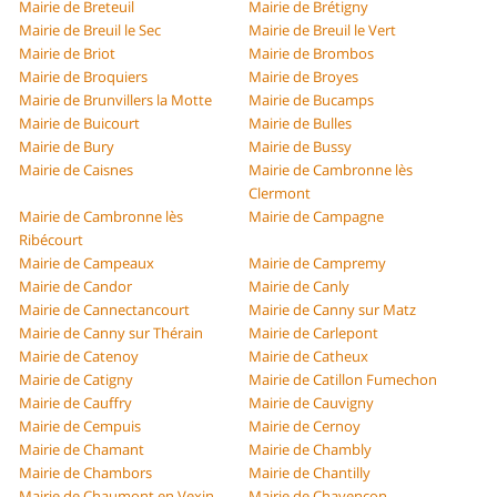
Mairie de Breteuil
Mairie de Brétigny
Mairie de Breuil le Sec
Mairie de Breuil le Vert
Mairie de Briot
Mairie de Brombos
Mairie de Broquiers
Mairie de Broyes
Mairie de Brunvillers la Motte
Mairie de Bucamps
Mairie de Buicourt
Mairie de Bulles
Mairie de Bury
Mairie de Bussy
Mairie de Caisnes
Mairie de Cambronne lès
Clermont
Mairie de Cambronne lès
Mairie de Campagne
Ribécourt
Mairie de Campeaux
Mairie de Campremy
Mairie de Candor
Mairie de Canly
Mairie de Cannectancourt
Mairie de Canny sur Matz
Mairie de Canny sur Thérain
Mairie de Carlepont
Mairie de Catenoy
Mairie de Catheux
Mairie de Catigny
Mairie de Catillon Fumechon
Mairie de Cauffry
Mairie de Cauvigny
Mairie de Cempuis
Mairie de Cernoy
Mairie de Chamant
Mairie de Chambly
Mairie de Chambors
Mairie de Chantilly
Mairie de Chaumont en Vexin
Mairie de Chavençon