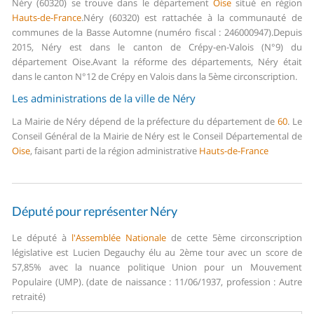
Néry (60320) se trouve dans le département
Oise
situé en région
Hauts-de-France
.
Néry (60320) est rattachée à la communauté de
communes de la Basse Automne (numéro fiscal : 246000947).
Depuis
2015, Néry est dans le canton de Crépy-en-Valois (N°9) du
département Oise.
Avant la réforme des départements, Néry était
dans le canton N°12 de Crépy en Valois dans la 5ème circonscription.
Les administrations de la ville de Néry
La Mairie de Néry dépend de la préfecture du département de
60
.
Le
Conseil Général de la Mairie de Néry est le Conseil Départemental de
Oise
, faisant parti de la région administrative
Hauts-de-France
Député pour représenter Néry
Le député à
l'Assemblée Nationale
de cette 5ème circonscription
législative est Lucien Degauchy élu au 2ème tour avec un score de
57,85% avec la nuance politique Union pour un Mouvement
Populaire (UMP). (date de naissance : 11/06/1937, profession : Autre
retraité)