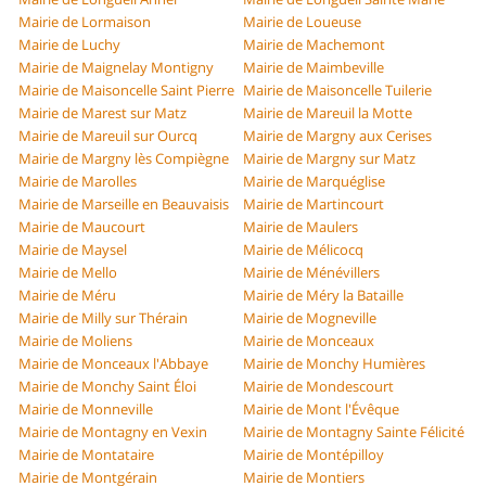
Mairie de Lormaison
Mairie de Loueuse
Mairie de Luchy
Mairie de Machemont
Mairie de Maignelay Montigny
Mairie de Maimbeville
Mairie de Maisoncelle Saint Pierre
Mairie de Maisoncelle Tuilerie
Mairie de Marest sur Matz
Mairie de Mareuil la Motte
Mairie de Mareuil sur Ourcq
Mairie de Margny aux Cerises
Mairie de Margny lès Compiègne
Mairie de Margny sur Matz
Mairie de Marolles
Mairie de Marquéglise
Mairie de Marseille en Beauvaisis
Mairie de Martincourt
Mairie de Maucourt
Mairie de Maulers
Mairie de Maysel
Mairie de Mélicocq
Mairie de Mello
Mairie de Ménévillers
Mairie de Méru
Mairie de Méry la Bataille
Mairie de Milly sur Thérain
Mairie de Mogneville
Mairie de Moliens
Mairie de Monceaux
Mairie de Monceaux l'Abbaye
Mairie de Monchy Humières
Mairie de Monchy Saint Éloi
Mairie de Mondescourt
Mairie de Monneville
Mairie de Mont l'Évêque
Mairie de Montagny en Vexin
Mairie de Montagny Sainte Félicité
Mairie de Montataire
Mairie de Montépilloy
Mairie de Montgérain
Mairie de Montiers