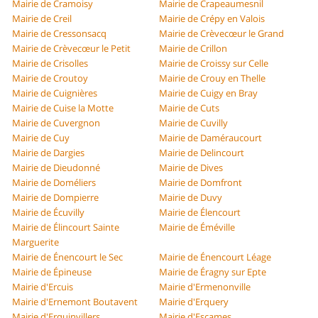
Mairie de Cramoisy
Mairie de Crapeaumesnil
Mairie de Creil
Mairie de Crépy en Valois
Mairie de Cressonsacq
Mairie de Crèvecœur le Grand
Mairie de Crèvecœur le Petit
Mairie de Crillon
Mairie de Crisolles
Mairie de Croissy sur Celle
Mairie de Croutoy
Mairie de Crouy en Thelle
Mairie de Cuignières
Mairie de Cuigy en Bray
Mairie de Cuise la Motte
Mairie de Cuts
Mairie de Cuvergnon
Mairie de Cuvilly
Mairie de Cuy
Mairie de Daméraucourt
Mairie de Dargies
Mairie de Delincourt
Mairie de Dieudonné
Mairie de Dives
Mairie de Doméliers
Mairie de Domfront
Mairie de Dompierre
Mairie de Duvy
Mairie de Écuvilly
Mairie de Élencourt
Mairie de Élincourt Sainte
Mairie de Éméville
Marguerite
Mairie de Énencourt le Sec
Mairie de Énencourt Léage
Mairie de Épineuse
Mairie de Éragny sur Epte
Mairie d'Ercuis
Mairie d'Ermenonville
Mairie d'Ernemont Boutavent
Mairie d'Erquery
Mairie d'Erquinvillers
Mairie d'Escames