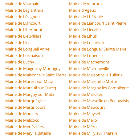
Mairie de Vaumain
Mairie de Vauroux
Mairie de Léglantiers
Mairie d'Ageux
Mairie de Lévignen
Mairie de Lhéraule
Mairie de Liancourt
Mairie de Liancourt Saint Pierre
Mairie de Libermont
Mairie de Lierville
Mairie de Lieuvillers
Mairie de Lihus
Mairie de Litz
Mairie de Loconville
Mairie de Longueil Annel
Mairie de Longueil Sainte Marie
Mairie de Lormaison
Mairie de Loueuse
Mairie de Luchy
Mairie de Machemont
Mairie de Maignelay Montigny
Mairie de Maimbeville
Mairie de Maisoncelle Saint Pierre
Mairie de Maisoncelle Tuilerie
Mairie de Marest sur Matz
Mairie de Mareuil la Motte
Mairie de Mareuil sur Ourcq
Mairie de Margny lès Compiègne
Mairie de Margny sur Matz
Mairie de Marolles
Mairie de Marquéglise
Mairie de Marseille en Beauvaisis
Mairie de Martincourt
Mairie de Maucourt
Mairie de Maulers
Mairie de Maysel
Mairie de Mélicocq
Mairie de Mello
Mairie de Ménévillers
Mairie de Méru
Mairie de Méry la Bataille
Mairie de Milly sur Thérain