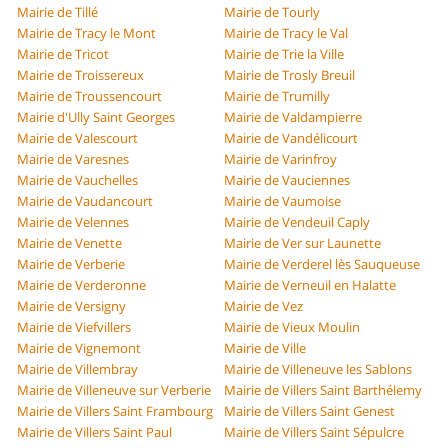
Mairie de Tillé
Mairie de Tourly
Mairie de Tracy le Mont
Mairie de Tracy le Val
Mairie de Tricot
Mairie de Trie la Ville
Mairie de Troissereux
Mairie de Trosly Breuil
Mairie de Troussencourt
Mairie de Trumilly
Mairie d'Ully Saint Georges
Mairie de Valdampierre
Mairie de Valescourt
Mairie de Vandélicourt
Mairie de Varesnes
Mairie de Varinfroy
Mairie de Vauchelles
Mairie de Vauciennes
Mairie de Vaudancourt
Mairie de Vaumoise
Mairie de Velennes
Mairie de Vendeuil Caply
Mairie de Venette
Mairie de Ver sur Launette
Mairie de Verberie
Mairie de Verderel lès Sauqueuse
Mairie de Verderonne
Mairie de Verneuil en Halatte
Mairie de Versigny
Mairie de Vez
Mairie de Viefvillers
Mairie de Vieux Moulin
Mairie de Vignemont
Mairie de Ville
Mairie de Villembray
Mairie de Villeneuve les Sablons
Mairie de Villeneuve sur Verberie
Mairie de Villers Saint Barthélemy
Mairie de Villers Saint Frambourg
Mairie de Villers Saint Genest
Mairie de Villers Saint Paul
Mairie de Villers Saint Sépulcre