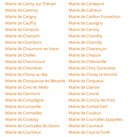
Mairie de Canny sur Thérain
Mairie de Carlepont
Mairie de Catenoy
Mairie de Catheux
Mairie de Catigny
Mairie de Catillon Fumechon
Mairie de Cauffry
Mairie de Cauvigny
Mairie de Cempuis
Mairie de Cernoy
Mairie de Chamant
Mairie de Chambly
Mairie de Chambors
Mairie de Chantilly
Mairie de Chaumont en Vexin
Mairie de Chavençon
Mairie de Chelles
Mairie de Chepoix
Mairie de Chevincourt
Mairie de Chèvreville
Mairie de Chevrières
Mairie de Chiry Ourscamp
Mairie de Choisy au Bac
Mairie de Choisy la Victoire
Mairie de Choqueuse les Bénards
Mairie de Cinqueux
Mairie de Cires lès Mello
Mairie de Clairoix
Mairie de Clermont
Mairie de Coivrel
Mairie de Compiègne
Mairie de Conchy les Pots
Mairie de Conteville
Mairie de Corbeil Cerf
Mairie de Cormeilles
Mairie de Coudun
Mairie de Couloisy
Mairie de Courcelles Epayelles
Mairie de Courcelles lès Gisors
Mairie de Courteuil
Mairie de Courtieux
Mairie de Coye la Forêt