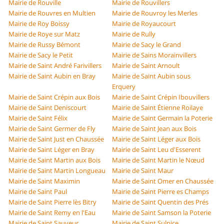
Mairie de Rouville
Mairie de Rouvillers
Mairie de Rouvres en Multien
Mairie de Rouvroy les Merles
Mairie de Roy Boissy
Mairie de Royaucourt
Mairie de Roye sur Matz
Mairie de Rully
Mairie de Russy Bémont
Mairie de Sacy le Grand
Mairie de Sacy le Petit
Mairie de Sains Morainvillers
Mairie de Saint André Farivillers
Mairie de Saint Arnoult
Mairie de Saint Aubin en Bray
Mairie de Saint Aubin sous
Erquery
Mairie de Saint Crépin aux Bois
Mairie de Saint Crépin Ibouvillers
Mairie de Saint Deniscourt
Mairie de Saint Étienne Roilaye
Mairie de Saint Félix
Mairie de Saint Germain la Poterie
Mairie de Saint Germer de Fly
Mairie de Saint Jean aux Bois
Mairie de Saint Just en Chaussée
Mairie de Saint Léger aux Bois
Mairie de Saint Léger en Bray
Mairie de Saint Leu d'Esserent
Mairie de Saint Martin aux Bois
Mairie de Saint Martin le Nœud
Mairie de Saint Martin Longueau
Mairie de Saint Maur
Mairie de Saint Maximin
Mairie de Saint Omer en Chaussée
Mairie de Saint Paul
Mairie de Saint Pierre es Champs
Mairie de Saint Pierre lès Bitry
Mairie de Saint Quentin des Prés
Mairie de Saint Remy en l'Eau
Mairie de Saint Samson la Poterie
Mairie de Saint Sauveur
Mairie de Saint Sulpice