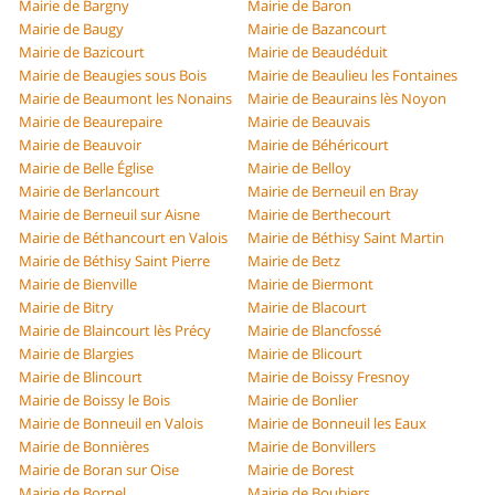
Mairie de Bargny
Mairie de Baron
Mairie de Baugy
Mairie de Bazancourt
Mairie de Bazicourt
Mairie de Beaudéduit
Mairie de Beaugies sous Bois
Mairie de Beaulieu les Fontaines
Mairie de Beaumont les Nonains
Mairie de Beaurains lès Noyon
Mairie de Beaurepaire
Mairie de Beauvais
Mairie de Beauvoir
Mairie de Béhéricourt
Mairie de Belle Église
Mairie de Belloy
Mairie de Berlancourt
Mairie de Berneuil en Bray
Mairie de Berneuil sur Aisne
Mairie de Berthecourt
Mairie de Béthancourt en Valois
Mairie de Béthisy Saint Martin
Mairie de Béthisy Saint Pierre
Mairie de Betz
Mairie de Bienville
Mairie de Biermont
Mairie de Bitry
Mairie de Blacourt
Mairie de Blaincourt lès Précy
Mairie de Blancfossé
Mairie de Blargies
Mairie de Blicourt
Mairie de Blincourt
Mairie de Boissy Fresnoy
Mairie de Boissy le Bois
Mairie de Bonlier
Mairie de Bonneuil en Valois
Mairie de Bonneuil les Eaux
Mairie de Bonnières
Mairie de Bonvillers
Mairie de Boran sur Oise
Mairie de Borest
Mairie de Bornel
Mairie de Boubiers