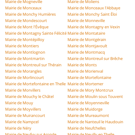
Mairie de Mogneville
Mairie de Moliens
Mairie de Monceaux
Mairie de Monceaux l'Abbaye
Mairie de Monchy Humières
Mairie de Monchy Saint Éloi
Mairie de Mondescourt
Mairie de Monneville
Mairie de Mont l'Évêque
Mairie de Montagny en Vexin
Mairie de Montagny Sainte Félicité
Mairie de Montataire
Mairie de Montépilloy
Mairie de Montgérain
Mairie de Montiers
Mairie de Montjavoult
Mairie de Montlognon
Mairie de Montmacq
Mairie de Montmartin
Mairie de Montreuil sur Brêche
Mairie de Montreuil sur Thérain
Mairie de Monts
Mairie de Morangles
Mairie de Morienval
Mairie de Morlincourt
Mairie de Mortefontaine
Mairie de Mortefontaine en Thelle
Mairie de Mortemer
Mairie de Morvillers
Mairie de Mory Montcrux
Mairie de Mouchy le Châtel
Mairie de Moulin sous Touvent
Mairie de Mouy
Mairie de Moyenneville
Mairie de Moyvillers
Mairie de Muidorge
Mairie de Muirancourt
Mairie de Mureaumont
Mairie de Nampcel
Mairie de Nanteuil le Haudouin
Mairie de Néry
Mairie de Neufchelles
Mairie de Neufvy sur Aronde
Mairie de Neuilly en Thelle