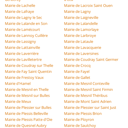
Mairie de Lachelle
Mairie de Lacroix Saint Ouen
Mairie de Lafraye
Mairie de Lagny
Mairie de Lagny le Sec
Mairie de Laigneville
Mairie de Lalande en Son
Mairie de Lalandelle
Mairie de Lamécourt
Mairie de Lamorlaye
Mairie de Lannoy Cuillère
Mairie de Larbroye
Mairie de Lassigny
Mairie de Lataule
Mairie de Lattainville
Mairie de Lavacquerie
Mairie de Laverrière
Mairie de Laversines
Mairie de Lavilletertre
Mairie de Coudray Saint Germer
Mairie de Coudray sur Thelle
Mairie de Crocq
Mairie de Fay Saint Quentin
Mairie de Fayel
Mairie de Frestoy Vaux
Mairie de Gallet
Mairie d'Hamel
Mairie de Mesnil Conteville
Mairie de Mesnil en Thelle
Mairie de Mesnil Saint Firmin
Mairie de Mesnil sur Bulles
Mairie de Mesnil Théribus
Mairie de Meux
Mairie de Mont Saint Adrien
Mairie de Plessier sur Bulles
Mairie de Plessier sur Saint Just
Mairie de Plessis Belleville
Mairie de Plessis Brion
Mairie de Plessis Patte d'Oie
Mairie de Ployron
Mairie de Quesnel Aubry
Mairie de Saulchoy