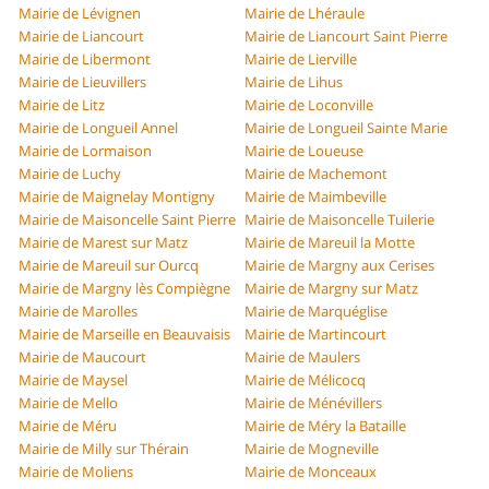
Mairie de Lévignen
Mairie de Lhéraule
Mairie de Liancourt
Mairie de Liancourt Saint Pierre
Mairie de Libermont
Mairie de Lierville
Mairie de Lieuvillers
Mairie de Lihus
Mairie de Litz
Mairie de Loconville
Mairie de Longueil Annel
Mairie de Longueil Sainte Marie
Mairie de Lormaison
Mairie de Loueuse
Mairie de Luchy
Mairie de Machemont
Mairie de Maignelay Montigny
Mairie de Maimbeville
Mairie de Maisoncelle Saint Pierre
Mairie de Maisoncelle Tuilerie
Mairie de Marest sur Matz
Mairie de Mareuil la Motte
Mairie de Mareuil sur Ourcq
Mairie de Margny aux Cerises
Mairie de Margny lès Compiègne
Mairie de Margny sur Matz
Mairie de Marolles
Mairie de Marquéglise
Mairie de Marseille en Beauvaisis
Mairie de Martincourt
Mairie de Maucourt
Mairie de Maulers
Mairie de Maysel
Mairie de Mélicocq
Mairie de Mello
Mairie de Ménévillers
Mairie de Méru
Mairie de Méry la Bataille
Mairie de Milly sur Thérain
Mairie de Mogneville
Mairie de Moliens
Mairie de Monceaux