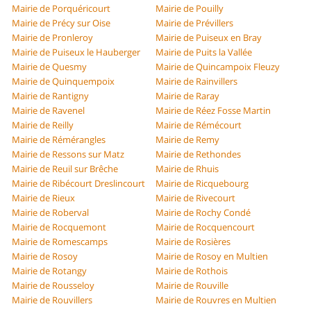
Mairie de Porquéricourt
Mairie de Pouilly
Mairie de Précy sur Oise
Mairie de Prévillers
Mairie de Pronleroy
Mairie de Puiseux en Bray
Mairie de Puiseux le Hauberger
Mairie de Puits la Vallée
Mairie de Quesmy
Mairie de Quincampoix Fleuzy
Mairie de Quinquempoix
Mairie de Rainvillers
Mairie de Rantigny
Mairie de Raray
Mairie de Ravenel
Mairie de Réez Fosse Martin
Mairie de Reilly
Mairie de Rémécourt
Mairie de Rémérangles
Mairie de Remy
Mairie de Ressons sur Matz
Mairie de Rethondes
Mairie de Reuil sur Brêche
Mairie de Rhuis
Mairie de Ribécourt Dreslincourt
Mairie de Ricquebourg
Mairie de Rieux
Mairie de Rivecourt
Mairie de Roberval
Mairie de Rochy Condé
Mairie de Rocquemont
Mairie de Rocquencourt
Mairie de Romescamps
Mairie de Rosières
Mairie de Rosoy
Mairie de Rosoy en Multien
Mairie de Rotangy
Mairie de Rothois
Mairie de Rousseloy
Mairie de Rouville
Mairie de Rouvillers
Mairie de Rouvres en Multien