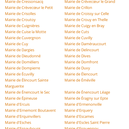
Mairie de Cressonsacq
Mairie de Crèvecœur le Grand
Mairie de Crèvecœur le Petit
Mairie de Crillon
Mairie de Crisolles
Mairie de Croissy sur Celle
Mairie de Croutoy
Mairie de Crouy en Thelle
Mairie de Cuignières
Mairie de Cuigy en Bray
Mairie de Cuise la Motte
Mairie de Cuts
Mairie de Cuvergnon
Mairie de Cuvilly
Mairie de Cuy
Mairie de Daméraucourt
Mairie de Dargies
Mairie de Delincourt
Mairie de Dieudonné
Mairie de Dives
Mairie de Doméliers
Mairie de Domfront
Mairie de Dompierre
Mairie de Duvy
Mairie de Écuvilly
Mairie de Élencourt
Mairie de Élincourt Sainte
Mairie de Éméville
Marguerite
Mairie de Énencourt le Sec
Mairie de Énencourt Léage
Mairie de Épineuse
Mairie de Éragny sur Epte
Mairie d'Ercuis
Mairie d'Ermenonville
Mairie d'Ernemont Boutavent
Mairie d'Erquery
Mairie d'Erquinvillers
Mairie d'Escames
Mairie d'Esches
Mairie d'Escles Saint Pierre
Mairie d'Espaubourg
Mairie d'Esquennoy