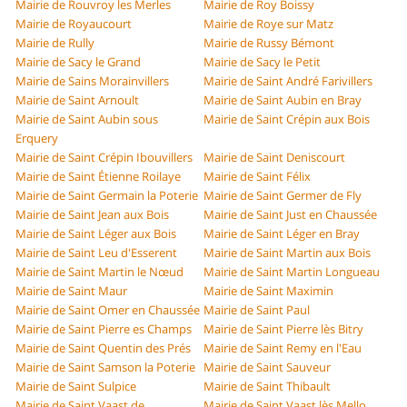
Mairie de Rouvroy les Merles
Mairie de Roy Boissy
Mairie de Royaucourt
Mairie de Roye sur Matz
Mairie de Rully
Mairie de Russy Bémont
Mairie de Sacy le Grand
Mairie de Sacy le Petit
Mairie de Sains Morainvillers
Mairie de Saint André Farivillers
Mairie de Saint Arnoult
Mairie de Saint Aubin en Bray
Mairie de Saint Aubin sous
Mairie de Saint Crépin aux Bois
Erquery
Mairie de Saint Crépin Ibouvillers
Mairie de Saint Deniscourt
Mairie de Saint Étienne Roilaye
Mairie de Saint Félix
Mairie de Saint Germain la Poterie
Mairie de Saint Germer de Fly
Mairie de Saint Jean aux Bois
Mairie de Saint Just en Chaussée
Mairie de Saint Léger aux Bois
Mairie de Saint Léger en Bray
Mairie de Saint Leu d'Esserent
Mairie de Saint Martin aux Bois
Mairie de Saint Martin le Nœud
Mairie de Saint Martin Longueau
Mairie de Saint Maur
Mairie de Saint Maximin
Mairie de Saint Omer en Chaussée
Mairie de Saint Paul
Mairie de Saint Pierre es Champs
Mairie de Saint Pierre lès Bitry
Mairie de Saint Quentin des Prés
Mairie de Saint Remy en l'Eau
Mairie de Saint Samson la Poterie
Mairie de Saint Sauveur
Mairie de Saint Sulpice
Mairie de Saint Thibault
Mairie de Saint Vaast de
Mairie de Saint Vaast lès Mello