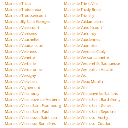
Mairie de Tricot
Mairie de Trie la Ville
Mairie de Troissereux
Mairie de Trosly Breuil
Mairie de Troussencourt
Mairie de Trumilly
Mairie d'Ully Saint Georges
Mairie de Valdampierre
Mairie de Valescourt
Mairie de Vandélicourt
Mairie de Varesnes
Mairie de Varinfroy
Mairie de Vauchelles
Mairie de Vauciennes
Mairie de Vaudancourt
Mairie de Vaumoise
Mairie de Velennes
Mairie de Vendeuil Caply
Mairie de Venette
Mairie de Ver sur Launette
Mairie de Verberie
Mairie de Verderel lès Sauqueuse
Mairie de Verderonne
Mairie de Verneuil en Halatte
Mairie de Versigny
Mairie de Vez
Mairie de Viefvillers
Mairie de Vieux Moulin
Mairie de Vignemont
Mairie de Ville
Mairie de Villembray
Mairie de Villeneuve les Sablons
Mairie de Villeneuve sur Verberie
Mairie de Villers Saint Barthélemy
Mairie de Villers Saint Frambourg
Mairie de Villers Saint Genest
Mairie de Villers Saint Paul
Mairie de Villers Saint Sépulcre
Mairie de Villers sous Saint Leu
Mairie de Villers sur Auchy
Mairie de Villers sur Bonnières
Mairie de Villers sur Coudun