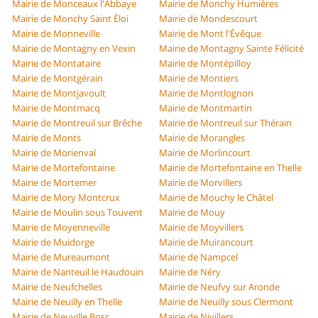
Mairie de Monceaux l'Abbaye
Mairie de Monchy Humières
Mairie de Monchy Saint Éloi
Mairie de Mondescourt
Mairie de Monneville
Mairie de Mont l'Évêque
Mairie de Montagny en Vexin
Mairie de Montagny Sainte Félicité
Mairie de Montataire
Mairie de Montépilloy
Mairie de Montgérain
Mairie de Montiers
Mairie de Montjavoult
Mairie de Montlognon
Mairie de Montmacq
Mairie de Montmartin
Mairie de Montreuil sur Brêche
Mairie de Montreuil sur Thérain
Mairie de Monts
Mairie de Morangles
Mairie de Morienval
Mairie de Morlincourt
Mairie de Mortefontaine
Mairie de Mortefontaine en Thelle
Mairie de Mortemer
Mairie de Morvillers
Mairie de Mory Montcrux
Mairie de Mouchy le Châtel
Mairie de Moulin sous Touvent
Mairie de Mouy
Mairie de Moyenneville
Mairie de Moyvillers
Mairie de Muidorge
Mairie de Muirancourt
Mairie de Mureaumont
Mairie de Nampcel
Mairie de Nanteuil le Haudouin
Mairie de Néry
Mairie de Neufchelles
Mairie de Neufvy sur Aronde
Mairie de Neuilly en Thelle
Mairie de Neuilly sous Clermont
Mairie de Neuville Bosc
Mairie de Nivillers