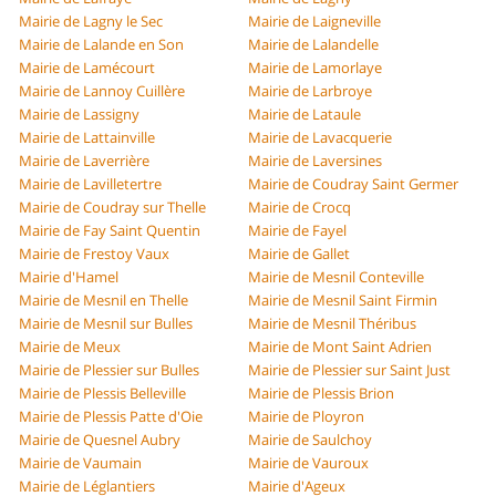
Mairie de Lagny le Sec
Mairie de Laigneville
Mairie de Lalande en Son
Mairie de Lalandelle
Mairie de Lamécourt
Mairie de Lamorlaye
Mairie de Lannoy Cuillère
Mairie de Larbroye
Mairie de Lassigny
Mairie de Lataule
Mairie de Lattainville
Mairie de Lavacquerie
Mairie de Laverrière
Mairie de Laversines
Mairie de Lavilletertre
Mairie de Coudray Saint Germer
Mairie de Coudray sur Thelle
Mairie de Crocq
Mairie de Fay Saint Quentin
Mairie de Fayel
Mairie de Frestoy Vaux
Mairie de Gallet
Mairie d'Hamel
Mairie de Mesnil Conteville
Mairie de Mesnil en Thelle
Mairie de Mesnil Saint Firmin
Mairie de Mesnil sur Bulles
Mairie de Mesnil Théribus
Mairie de Meux
Mairie de Mont Saint Adrien
Mairie de Plessier sur Bulles
Mairie de Plessier sur Saint Just
Mairie de Plessis Belleville
Mairie de Plessis Brion
Mairie de Plessis Patte d'Oie
Mairie de Ployron
Mairie de Quesnel Aubry
Mairie de Saulchoy
Mairie de Vaumain
Mairie de Vauroux
Mairie de Léglantiers
Mairie d'Ageux