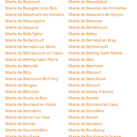
Mairie de Bazicourt
Mairie de Beaudéduit
Mairie de Beaugies sous Bois
Mairie de Beaulieu les Fontaines
Mairie de Beaumont les Nonains
Mairie de Beaurains lès Noyon
Mairie de Beaurepaire
Mairie de Beauvais
Mairie de Beauvoir
Mairie de Béhéricourt
Mairie de Belle Église
Mairie de Belloy
Mairie de Berlancourt
Mairie de Berneuil en Bray
Mairie de Berneuil sur Aisne
Mairie de Berthecourt
Mairie de Béthancourt en Valois
Mairie de Béthisy Saint Martin
Mairie de Béthisy Saint Pierre
Mairie de Betz
Mairie de Bienville
Mairie de Biermont
Mairie de Bitry
Mairie de Blacourt
Mairie de Blaincourt lès Précy
Mairie de Blancfossé
Mairie de Blargies
Mairie de Blicourt
Mairie de Blincourt
Mairie de Boissy Fresnoy
Mairie de Boissy le Bois
Mairie de Bonlier
Mairie de Bonneuil en Valois
Mairie de Bonneuil les Eaux
Mairie de Bonnières
Mairie de Bonvillers
Mairie de Boran sur Oise
Mairie de Borest
Mairie de Bornel
Mairie de Boubiers
Mairie de Bouconvillers
Mairie de Bouillancy
Mairie de Boullarre
Mairie de Boulogne la Grasse