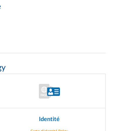
e
gy
Identité
Carte d'identité Brégy