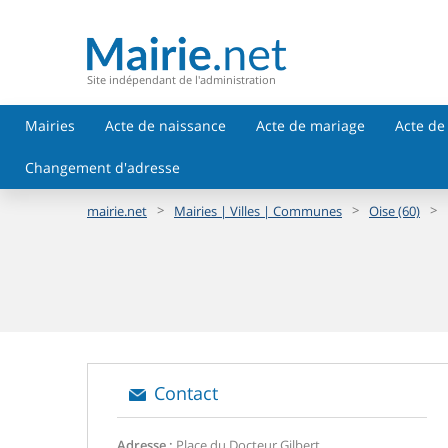
Site indépendant de l'administration
Mairies
Acte de naissance
Acte de mariage
Acte de
Changement d'adresse
>
>
>
mairie.net
Mairies | Villes | Communes
Oise (60)
Contact
Adresse :
Place du Docteur Gilbert