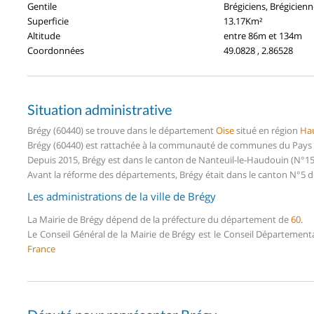
Gentile
Brégiciens, Brégicien
Superficie
13.17Km²
Altitude
entre 86m et 134m
Coordonnées
49.0828 , 2.86528
Situation administrative
Brégy (60440) se trouve dans le département
Oise
situé en région
Hau
Brégy (60440) est rattachée à la communauté de communes du Pays de
Depuis 2015, Brégy est dans le canton de Nanteuil-le-Haudouin (N°1
Avant la réforme des départements, Brégy était dans le canton N°5 de
Les administrations de la ville de Brégy
La Mairie de Brégy dépend de la préfecture du département de
60
.
Le Conseil Général de la Mairie de Brégy est le Conseil Département
France