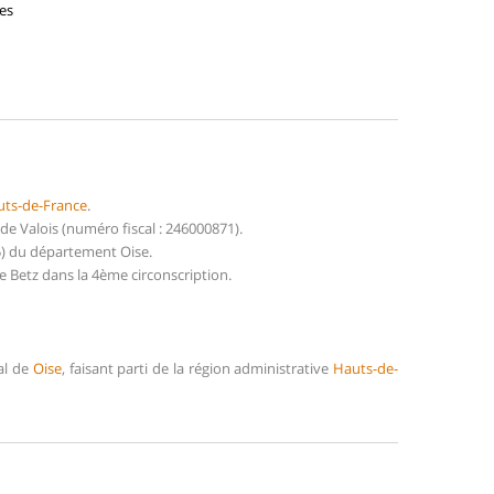
nes
ts-de-France
.
 Valois (numéro fiscal : 246000871).
5) du département Oise.
 Betz dans la 4ème circonscription.
al de
Oise
, faisant parti de la région administrative
Hauts-de-