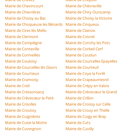
Mairie de Chevincourt
Mairie de Chèvreville
Mairie de Chevrières
Mairie de Chiry Ourscamp
Mairie de Choisy au Bac
Mairie de Choisy la Victoire
Mairie de Choqueuse les Bénards
Mairie de Cinqueux
Mairie de Cires lès Mello
Mairie de Clairoix
Mairie de Clermont
Mairie de Coivrel
Mairie de Compiègne
Mairie de Conchy les Pots
Mairie de Conteville
Mairie de Corbeil Cerf
Mairie de Cormeilles
Mairie de Coudun
Mairie de Couloisy
Mairie de Courcelles Epayelles
Mairie de Courcelles lès Gisors
Mairie de Courteuil
Mairie de Courtieux
Mairie de Coye la Forêt
Mairie de Cramoisy
Mairie de Crapeaumesnil
Mairie de Creil
Mairie de Crépy en Valois
Mairie de Cressonsacq
Mairie de Crèvecœur le Grand
Mairie de Crèvecœur le Petit
Mairie de Crillon
Mairie de Crisolles
Mairie de Croissy sur Celle
Mairie de Croutoy
Mairie de Crouy en Thelle
Mairie de Cuignières
Mairie de Cuigy en Bray
Mairie de Cuise la Motte
Mairie de Cuts
Mairie de Cuvergnon
Mairie de Cuvilly