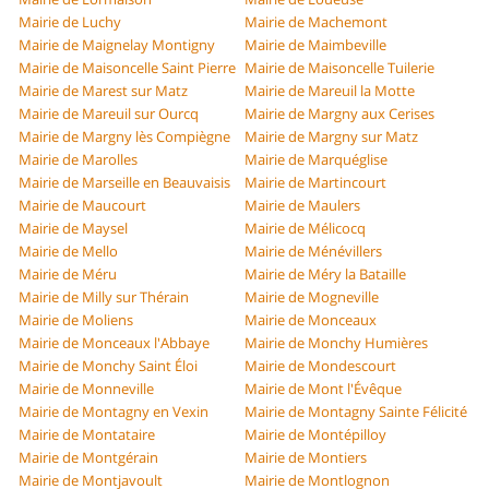
Mairie de Luchy
Mairie de Machemont
Mairie de Maignelay Montigny
Mairie de Maimbeville
Mairie de Maisoncelle Saint Pierre
Mairie de Maisoncelle Tuilerie
Mairie de Marest sur Matz
Mairie de Mareuil la Motte
Mairie de Mareuil sur Ourcq
Mairie de Margny aux Cerises
Mairie de Margny lès Compiègne
Mairie de Margny sur Matz
Mairie de Marolles
Mairie de Marquéglise
Mairie de Marseille en Beauvaisis
Mairie de Martincourt
Mairie de Maucourt
Mairie de Maulers
Mairie de Maysel
Mairie de Mélicocq
Mairie de Mello
Mairie de Ménévillers
Mairie de Méru
Mairie de Méry la Bataille
Mairie de Milly sur Thérain
Mairie de Mogneville
Mairie de Moliens
Mairie de Monceaux
Mairie de Monceaux l'Abbaye
Mairie de Monchy Humières
Mairie de Monchy Saint Éloi
Mairie de Mondescourt
Mairie de Monneville
Mairie de Mont l'Évêque
Mairie de Montagny en Vexin
Mairie de Montagny Sainte Félicité
Mairie de Montataire
Mairie de Montépilloy
Mairie de Montgérain
Mairie de Montiers
Mairie de Montjavoult
Mairie de Montlognon