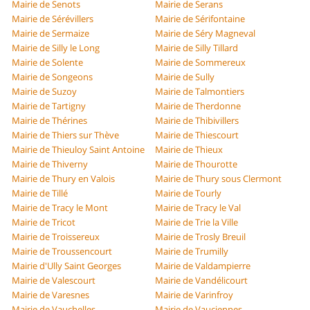
Mairie de Senots
Mairie de Serans
Mairie de Sérévillers
Mairie de Sérifontaine
Mairie de Sermaize
Mairie de Séry Magneval
Mairie de Silly le Long
Mairie de Silly Tillard
Mairie de Solente
Mairie de Sommereux
Mairie de Songeons
Mairie de Sully
Mairie de Suzoy
Mairie de Talmontiers
Mairie de Tartigny
Mairie de Therdonne
Mairie de Thérines
Mairie de Thibivillers
Mairie de Thiers sur Thève
Mairie de Thiescourt
Mairie de Thieuloy Saint Antoine
Mairie de Thieux
Mairie de Thiverny
Mairie de Thourotte
Mairie de Thury en Valois
Mairie de Thury sous Clermont
Mairie de Tillé
Mairie de Tourly
Mairie de Tracy le Mont
Mairie de Tracy le Val
Mairie de Tricot
Mairie de Trie la Ville
Mairie de Troissereux
Mairie de Trosly Breuil
Mairie de Troussencourt
Mairie de Trumilly
Mairie d'Ully Saint Georges
Mairie de Valdampierre
Mairie de Valescourt
Mairie de Vandélicourt
Mairie de Varesnes
Mairie de Varinfroy
Mairie de Vauchelles
Mairie de Vauciennes