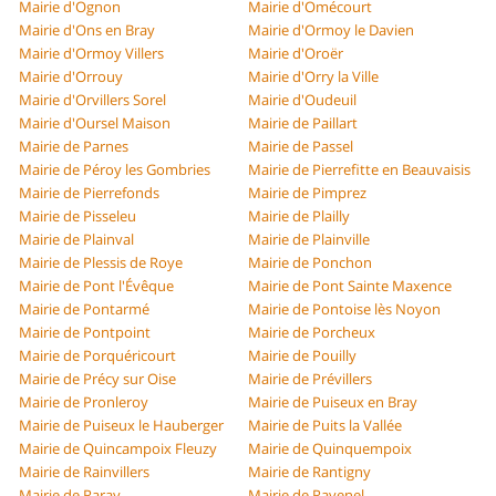
Mairie d'Ognon
Mairie d'Omécourt
Mairie d'Ons en Bray
Mairie d'Ormoy le Davien
Mairie d'Ormoy Villers
Mairie d'Oroër
Mairie d'Orrouy
Mairie d'Orry la Ville
Mairie d'Orvillers Sorel
Mairie d'Oudeuil
Mairie d'Oursel Maison
Mairie de Paillart
Mairie de Parnes
Mairie de Passel
Mairie de Péroy les Gombries
Mairie de Pierrefitte en Beauvaisis
Mairie de Pierrefonds
Mairie de Pimprez
Mairie de Pisseleu
Mairie de Plailly
Mairie de Plainval
Mairie de Plainville
Mairie de Plessis de Roye
Mairie de Ponchon
Mairie de Pont l'Évêque
Mairie de Pont Sainte Maxence
Mairie de Pontarmé
Mairie de Pontoise lès Noyon
Mairie de Pontpoint
Mairie de Porcheux
Mairie de Porquéricourt
Mairie de Pouilly
Mairie de Précy sur Oise
Mairie de Prévillers
Mairie de Pronleroy
Mairie de Puiseux en Bray
Mairie de Puiseux le Hauberger
Mairie de Puits la Vallée
Mairie de Quincampoix Fleuzy
Mairie de Quinquempoix
Mairie de Rainvillers
Mairie de Rantigny
Mairie de Raray
Mairie de Ravenel