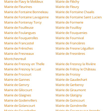
Mairie de Flavy le Meldeux
Mairie de Fléchy
Mairie de Fleurines
Mairie de Fleury
Mairie de Fontaine Bonneleau
Mairie de Fontaine Chaalis
Mairie de Fontaine Lavaganne
Mairie de Fontaine Saint Lucien
Mairie de Fontenay Torcy
Mairie de Formerie
Mairie de Fouilleuse
Mairie de Fouilloy
Mairie de Foulangues
Mairie de Fouquenies
Mairie de Fouquerolles
Mairie de Fournival
Mairie de Francastel
Mairie de Francières
Mairie de Fréniches
Mairie de Fresne Léguillon
Mairie de Fresneaux
Mairie de Fresnières
Montchevreuil
Mairie de Fresnoy en Thelle
Mairie de Fresnoy la Rivière
Mairie de Fresnoy le Luat
Mairie de Frétoy le Château
Mairie de Frocourt
Mairie de Froissy
Mairie de Gannes
Mairie de Gaudechart
Mairie de Genvry
Mairie de Gerberoy
Mairie de Gilocourt
Mairie de Giraumont
Mairie de Glaignes
Mairie de Glatigny
Mairie de Godenvillers
Mairie de Goincourt
Mairie de Golancourt
Mairie de Gondreville
Mairie de Gourchelles
Mairie de Gournay sur Aronde