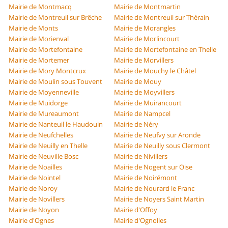
Mairie de Montmacq
Mairie de Montmartin
Mairie de Montreuil sur Brêche
Mairie de Montreuil sur Thérain
Mairie de Monts
Mairie de Morangles
Mairie de Morienval
Mairie de Morlincourt
Mairie de Mortefontaine
Mairie de Mortefontaine en Thelle
Mairie de Mortemer
Mairie de Morvillers
Mairie de Mory Montcrux
Mairie de Mouchy le Châtel
Mairie de Moulin sous Touvent
Mairie de Mouy
Mairie de Moyenneville
Mairie de Moyvillers
Mairie de Muidorge
Mairie de Muirancourt
Mairie de Mureaumont
Mairie de Nampcel
Mairie de Nanteuil le Haudouin
Mairie de Néry
Mairie de Neufchelles
Mairie de Neufvy sur Aronde
Mairie de Neuilly en Thelle
Mairie de Neuilly sous Clermont
Mairie de Neuville Bosc
Mairie de Nivillers
Mairie de Noailles
Mairie de Nogent sur Oise
Mairie de Nointel
Mairie de Noirémont
Mairie de Noroy
Mairie de Nourard le Franc
Mairie de Novillers
Mairie de Noyers Saint Martin
Mairie de Noyon
Mairie d'Offoy
Mairie d'Ognes
Mairie d'Ognolles