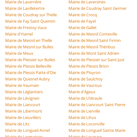
Mairie de Laverrière
Mairie de Laversines
Mairie de Lavilletertre
Mairie de Coudray Saint Germer
Mairie de Coudray sur Thelle
Mairie de Crocq
Mairie de Fay Saint Quentin
Mairie de Fayel
Mairie de Frestoy Vaux
Mairie de Gallet
Mairie d'Hamel
Mairie de Mesnil Conteville
Mairie de Mesnil en Thelle
Mairie de Mesnil Saint Firmin
Mairie de Mesnil sur Bulles
Mairie de Mesnil Théribus
Mairie de Meux
Mairie de Mont Saint Adrien
Mairie de Plessier sur Bulles
Mairie de Plessier sur Saint Just
Mairie de Plessis Belleville
Mairie de Plessis Brion
Mairie de Plessis Patte d'Oie
Mairie de Ployron
Mairie de Quesnel Aubry
Mairie de Saulchoy
Mairie de Vaumain
Mairie de Vauroux
Mairie de Léglantiers
Mairie d'Ageux
Mairie de Lévignen
Mairie de Lhéraule
Mairie de Liancourt
Mairie de Liancourt Saint Pierre
Mairie de Libermont
Mairie de Lierville
Mairie de Lieuvillers
Mairie de Lihus
Mairie de Litz
Mairie de Loconville
Mairie de Longueil Annel
Mairie de Longueil Sainte Marie
Mairie de Lormaison
Mairie de Loueuse