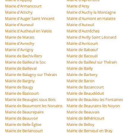
Mairie d'Armancourt
Mairie d'Arsy
Mairie d'Attichy
Mairie d'Auchy la Montagne
Mairie d'Auger Saint Vincent
Mairie d'Aumont en Halatte
Mairie d'Auneuil
Mairie d'Auteuil
Mairie d'Autheuil en Valois
Mairie d'Autrêches
Mairie de Marais
Mairie d'Avilly Saint Léonard
Mairie d'Avrechy
Mairie d'Avricourt
Mairie d'Avrigny
Mairie de Babœuf
Mairie de Bachivillers
Mairie de Bacouël
Mairie de Bailleul le Soc
Mairie de Bailleul sur Thérain
Mairie de Bailleval
Mairie de Bailly
Mairie de Balagny sur Thérain
Mairie de Barbery
Mairie de Bargny
Mairie de Baron
Mairie de Baugy
Mairie de Bazancourt
Mairie de Bazicourt
Mairie de Beaudéduit
Mairie de Beaugies sous Bois
Mairie de Beaulieu les Fontaines
Mairie de Beaumont les Nonains
Mairie de Beaurains lès Noyon
Mairie de Beaurepaire
Mairie de Beauvais
Mairie de Beauvoir
Mairie de Béhéricourt
Mairie de Belle Église
Mairie de Belloy
Mairie de Berlancourt
Mairie de Berneuil en Bray