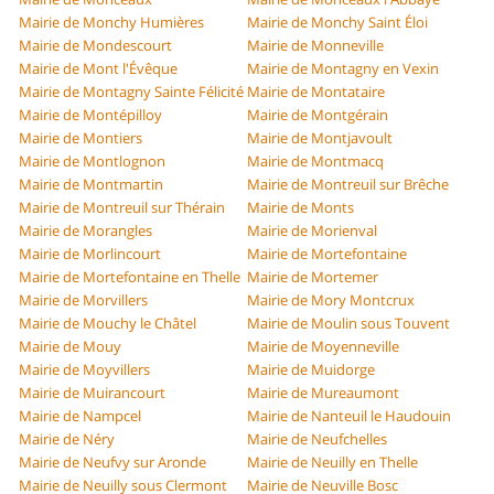
Mairie de Monchy Humières
Mairie de Monchy Saint Éloi
Mairie de Mondescourt
Mairie de Monneville
Mairie de Mont l'Évêque
Mairie de Montagny en Vexin
Mairie de Montagny Sainte Félicité
Mairie de Montataire
Mairie de Montépilloy
Mairie de Montgérain
Mairie de Montiers
Mairie de Montjavoult
Mairie de Montlognon
Mairie de Montmacq
Mairie de Montmartin
Mairie de Montreuil sur Brêche
Mairie de Montreuil sur Thérain
Mairie de Monts
Mairie de Morangles
Mairie de Morienval
Mairie de Morlincourt
Mairie de Mortefontaine
Mairie de Mortefontaine en Thelle
Mairie de Mortemer
Mairie de Morvillers
Mairie de Mory Montcrux
Mairie de Mouchy le Châtel
Mairie de Moulin sous Touvent
Mairie de Mouy
Mairie de Moyenneville
Mairie de Moyvillers
Mairie de Muidorge
Mairie de Muirancourt
Mairie de Mureaumont
Mairie de Nampcel
Mairie de Nanteuil le Haudouin
Mairie de Néry
Mairie de Neufchelles
Mairie de Neufvy sur Aronde
Mairie de Neuilly en Thelle
Mairie de Neuilly sous Clermont
Mairie de Neuville Bosc