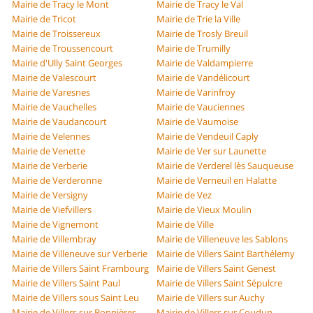
Mairie de Tracy le Mont
Mairie de Tracy le Val
Mairie de Tricot
Mairie de Trie la Ville
Mairie de Troissereux
Mairie de Trosly Breuil
Mairie de Troussencourt
Mairie de Trumilly
Mairie d'Ully Saint Georges
Mairie de Valdampierre
Mairie de Valescourt
Mairie de Vandélicourt
Mairie de Varesnes
Mairie de Varinfroy
Mairie de Vauchelles
Mairie de Vauciennes
Mairie de Vaudancourt
Mairie de Vaumoise
Mairie de Velennes
Mairie de Vendeuil Caply
Mairie de Venette
Mairie de Ver sur Launette
Mairie de Verberie
Mairie de Verderel lès Sauqueuse
Mairie de Verderonne
Mairie de Verneuil en Halatte
Mairie de Versigny
Mairie de Vez
Mairie de Viefvillers
Mairie de Vieux Moulin
Mairie de Vignemont
Mairie de Ville
Mairie de Villembray
Mairie de Villeneuve les Sablons
Mairie de Villeneuve sur Verberie
Mairie de Villers Saint Barthélemy
Mairie de Villers Saint Frambourg
Mairie de Villers Saint Genest
Mairie de Villers Saint Paul
Mairie de Villers Saint Sépulcre
Mairie de Villers sous Saint Leu
Mairie de Villers sur Auchy
Mairie de Villers sur Bonnières
Mairie de Villers sur Coudun