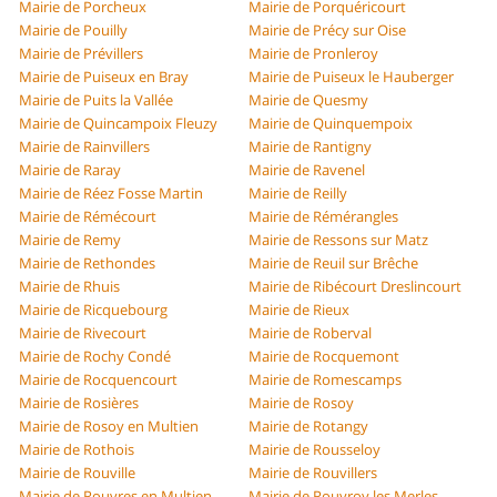
Mairie de Porcheux
Mairie de Porquéricourt
Mairie de Pouilly
Mairie de Précy sur Oise
Mairie de Prévillers
Mairie de Pronleroy
Mairie de Puiseux en Bray
Mairie de Puiseux le Hauberger
Mairie de Puits la Vallée
Mairie de Quesmy
Mairie de Quincampoix Fleuzy
Mairie de Quinquempoix
Mairie de Rainvillers
Mairie de Rantigny
Mairie de Raray
Mairie de Ravenel
Mairie de Réez Fosse Martin
Mairie de Reilly
Mairie de Rémécourt
Mairie de Rémérangles
Mairie de Remy
Mairie de Ressons sur Matz
Mairie de Rethondes
Mairie de Reuil sur Brêche
Mairie de Rhuis
Mairie de Ribécourt Dreslincourt
Mairie de Ricquebourg
Mairie de Rieux
Mairie de Rivecourt
Mairie de Roberval
Mairie de Rochy Condé
Mairie de Rocquemont
Mairie de Rocquencourt
Mairie de Romescamps
Mairie de Rosières
Mairie de Rosoy
Mairie de Rosoy en Multien
Mairie de Rotangy
Mairie de Rothois
Mairie de Rousseloy
Mairie de Rouville
Mairie de Rouvillers
Mairie de Rouvres en Multien
Mairie de Rouvroy les Merles