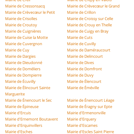
Mairie de Cressonsacq
Mairie de Crèvecœur le Grand
Mairie de Crèvecœur le Petit
Mairie de Crillon
Mairie de Crisolles
Mairie de Croissy sur Celle
Mairie de Croutoy
Mairie de Crouy en Thelle
Mairie de Cuignières
Mairie de Cuigy en Bray
Mairie de Cuise la Motte
Mairie de Cuts
Mairie de Cuvergnon
Mairie de Cuvilly
Mairie de Cuy
Mairie de Daméraucourt
Mairie de Dargies
Mairie de Delincourt
Mairie de Dieudonné
Mairie de Dives
Mairie de Doméliers
Mairie de Domfront
Mairie de Dompierre
Mairie de Duvy
Mairie de Écuvilly
Mairie de Élencourt
Mairie de Élincourt Sainte
Mairie de Éméville
Marguerite
Mairie de Énencourt le Sec
Mairie de Énencourt Léage
Mairie de Épineuse
Mairie de Éragny sur Epte
Mairie d'Ercuis
Mairie d'Ermenonville
Mairie d'Ernemont Boutavent
Mairie d'Erquery
Mairie d'Erquinvillers
Mairie d'Escames
Mairie d'Esches
Mairie d'Escles Saint Pierre