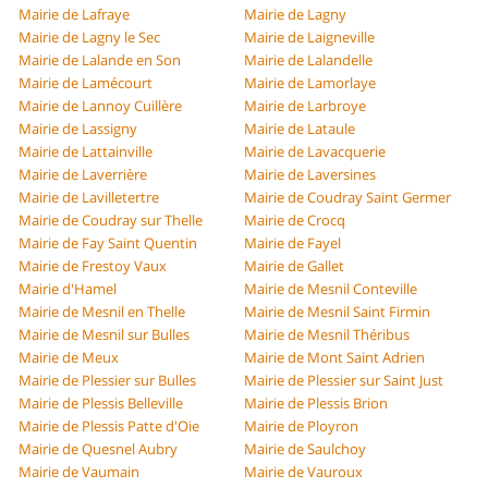
Mairie de Lafraye
Mairie de Lagny
Mairie de Lagny le Sec
Mairie de Laigneville
Mairie de Lalande en Son
Mairie de Lalandelle
Mairie de Lamécourt
Mairie de Lamorlaye
Mairie de Lannoy Cuillère
Mairie de Larbroye
Mairie de Lassigny
Mairie de Lataule
Mairie de Lattainville
Mairie de Lavacquerie
Mairie de Laverrière
Mairie de Laversines
Mairie de Lavilletertre
Mairie de Coudray Saint Germer
Mairie de Coudray sur Thelle
Mairie de Crocq
Mairie de Fay Saint Quentin
Mairie de Fayel
Mairie de Frestoy Vaux
Mairie de Gallet
Mairie d'Hamel
Mairie de Mesnil Conteville
Mairie de Mesnil en Thelle
Mairie de Mesnil Saint Firmin
Mairie de Mesnil sur Bulles
Mairie de Mesnil Théribus
Mairie de Meux
Mairie de Mont Saint Adrien
Mairie de Plessier sur Bulles
Mairie de Plessier sur Saint Just
Mairie de Plessis Belleville
Mairie de Plessis Brion
Mairie de Plessis Patte d'Oie
Mairie de Ployron
Mairie de Quesnel Aubry
Mairie de Saulchoy
Mairie de Vaumain
Mairie de Vauroux