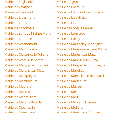
Mairie de Léglantiers
Mairie d'Ageux
Mairie de Lévignen
Mairie de Lhéraule
Mairie de Liancourt
Mairie de Liancourt Saint Pierre
Mairie de Libermont
Mairie de Lieuvillers
Mairie de Lihus
Mairie de Litz
Mairie de Loconville
Mairie de Longueil Annel
Mairie de Longueil Sainte Marie
Mairie de Lormaison
Mairie de Loueuse
Mairie de Luchy
Mairie de Machemont
Mairie de Maignelay Montigny
Mairie de Maimbeville
Mairie de Maisoncelle Saint Pierre
Mairie de Maisoncelle Tuilerie
Mairie de Marest sur Matz
Mairie de Mareuil la Motte
Mairie de Mareuil sur Ourcq
Mairie de Margny aux Cerises
Mairie de Margny lès Compiègne
Mairie de Margny sur Matz
Mairie de Marolles
Mairie de Marquéglise
Mairie de Marseille en Beauvaisis
Mairie de Martincourt
Mairie de Maucourt
Mairie de Maulers
Mairie de Maysel
Mairie de Mélicocq
Mairie de Mello
Mairie de Ménévillers
Mairie de Méru
Mairie de Méry la Bataille
Mairie de Milly sur Thérain
Mairie de Mogneville
Mairie de Moliens
Mairie de Monceaux
Mairie de Monceaux l'Abbaye