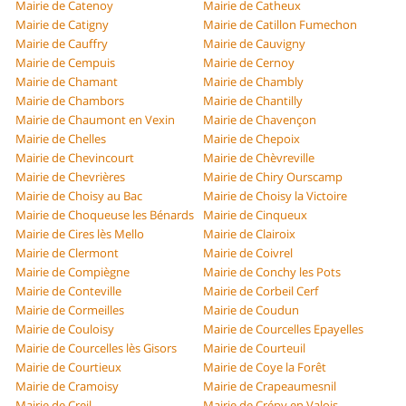
Mairie de Catenoy
Mairie de Catheux
Mairie de Catigny
Mairie de Catillon Fumechon
Mairie de Cauffry
Mairie de Cauvigny
Mairie de Cempuis
Mairie de Cernoy
Mairie de Chamant
Mairie de Chambly
Mairie de Chambors
Mairie de Chantilly
Mairie de Chaumont en Vexin
Mairie de Chavençon
Mairie de Chelles
Mairie de Chepoix
Mairie de Chevincourt
Mairie de Chèvreville
Mairie de Chevrières
Mairie de Chiry Ourscamp
Mairie de Choisy au Bac
Mairie de Choisy la Victoire
Mairie de Choqueuse les Bénards
Mairie de Cinqueux
Mairie de Cires lès Mello
Mairie de Clairoix
Mairie de Clermont
Mairie de Coivrel
Mairie de Compiègne
Mairie de Conchy les Pots
Mairie de Conteville
Mairie de Corbeil Cerf
Mairie de Cormeilles
Mairie de Coudun
Mairie de Couloisy
Mairie de Courcelles Epayelles
Mairie de Courcelles lès Gisors
Mairie de Courteuil
Mairie de Courtieux
Mairie de Coye la Forêt
Mairie de Cramoisy
Mairie de Crapeaumesnil
Mairie de Creil
Mairie de Crépy en Valois