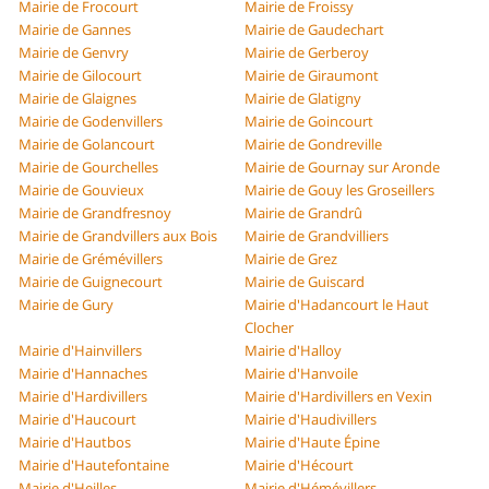
Mairie de Frocourt
Mairie de Froissy
Mairie de Gannes
Mairie de Gaudechart
Mairie de Genvry
Mairie de Gerberoy
Mairie de Gilocourt
Mairie de Giraumont
Mairie de Glaignes
Mairie de Glatigny
Mairie de Godenvillers
Mairie de Goincourt
Mairie de Golancourt
Mairie de Gondreville
Mairie de Gourchelles
Mairie de Gournay sur Aronde
Mairie de Gouvieux
Mairie de Gouy les Groseillers
Mairie de Grandfresnoy
Mairie de Grandrû
Mairie de Grandvillers aux Bois
Mairie de Grandvilliers
Mairie de Grémévillers
Mairie de Grez
Mairie de Guignecourt
Mairie de Guiscard
Mairie de Gury
Mairie d'Hadancourt le Haut
Clocher
Mairie d'Hainvillers
Mairie d'Halloy
Mairie d'Hannaches
Mairie d'Hanvoile
Mairie d'Hardivillers
Mairie d'Hardivillers en Vexin
Mairie d'Haucourt
Mairie d'Haudivillers
Mairie d'Hautbos
Mairie d'Haute Épine
Mairie d'Hautefontaine
Mairie d'Hécourt
Mairie d'Heilles
Mairie d'Hémévillers