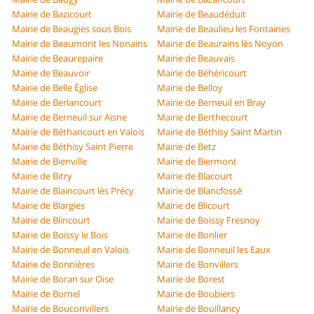
Mairie de Bazicourt
Mairie de Beaudéduit
Mairie de Beaugies sous Bois
Mairie de Beaulieu les Fontaines
Mairie de Beaumont les Nonains
Mairie de Beaurains lès Noyon
Mairie de Beaurepaire
Mairie de Beauvais
Mairie de Beauvoir
Mairie de Béhéricourt
Mairie de Belle Église
Mairie de Belloy
Mairie de Berlancourt
Mairie de Berneuil en Bray
Mairie de Berneuil sur Aisne
Mairie de Berthecourt
Mairie de Béthancourt en Valois
Mairie de Béthisy Saint Martin
Mairie de Béthisy Saint Pierre
Mairie de Betz
Mairie de Bienville
Mairie de Biermont
Mairie de Bitry
Mairie de Blacourt
Mairie de Blaincourt lès Précy
Mairie de Blancfossé
Mairie de Blargies
Mairie de Blicourt
Mairie de Blincourt
Mairie de Boissy Fresnoy
Mairie de Boissy le Bois
Mairie de Bonlier
Mairie de Bonneuil en Valois
Mairie de Bonneuil les Eaux
Mairie de Bonnières
Mairie de Bonvillers
Mairie de Boran sur Oise
Mairie de Borest
Mairie de Bornel
Mairie de Boubiers
Mairie de Bouconvillers
Mairie de Bouillancy