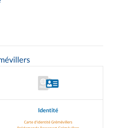
mévillers
Identité
Carte d'identité Grémévillers
Prédemande Passeport Grémévillers