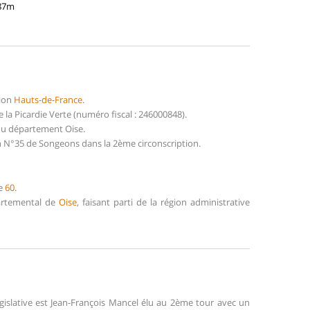
187m
1
gion
Hauts-de-France
.
a Picardie Verte (numéro fiscal : 246000848).
 du département Oise.
n N°35 de Songeons dans la 2ème circonscription.
de
60
.
partemental de
Oise
, faisant parti de la région administrative
gislative est Jean-François Mancel élu au 2ème tour avec un