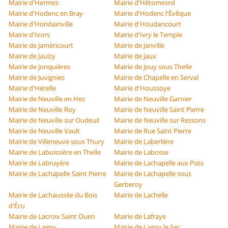
Mairie d'Hermes
Mairie d'Hétomesnil
Mairie d'Hodenc en Bray
Mairie d'Hodenc l'Évêque
Mairie d'Hondainville
Mairie d'Houdancourt
Mairie d'Ivors
Mairie d'Ivry le Temple
Mairie de Jaméricourt
Mairie de Janville
Mairie de Jaulzy
Mairie de Jaux
Mairie de Jonquières
Mairie de Jouy sous Thelle
Mairie de Juvignies
Mairie de Chapelle en Serval
Mairie d'Hérelle
Mairie d'Houssoye
Mairie de Neuville en Hez
Mairie de Neuville Garnier
Mairie de Neuville Roy
Mairie de Neuville Saint Pierre
Mairie de Neuville sur Oudeuil
Mairie de Neuville sur Ressons
Mairie de Neuville Vault
Mairie de Rue Saint Pierre
Mairie de Villeneuve sous Thury
Mairie de Laberlière
Mairie de Laboissière en Thelle
Mairie de Labosse
Mairie de Labruyère
Mairie de Lachapelle aux Pots
Mairie de Lachapelle Saint Pierre
Mairie de Lachapelle sous
Gerberoy
Mairie de Lachaussée du Bois
Mairie de Lachelle
d'Écu
Mairie de Lacroix Saint Ouen
Mairie de Lafraye
Mairie de Lagny
Mairie de Lagny le Sec