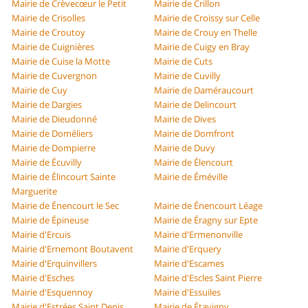
Mairie de Crèvecœur le Petit
Mairie de Crillon
Mairie de Crisolles
Mairie de Croissy sur Celle
Mairie de Croutoy
Mairie de Crouy en Thelle
Mairie de Cuignières
Mairie de Cuigy en Bray
Mairie de Cuise la Motte
Mairie de Cuts
Mairie de Cuvergnon
Mairie de Cuvilly
Mairie de Cuy
Mairie de Daméraucourt
Mairie de Dargies
Mairie de Delincourt
Mairie de Dieudonné
Mairie de Dives
Mairie de Doméliers
Mairie de Domfront
Mairie de Dompierre
Mairie de Duvy
Mairie de Écuvilly
Mairie de Élencourt
Mairie de Élincourt Sainte
Mairie de Éméville
Marguerite
Mairie de Énencourt le Sec
Mairie de Énencourt Léage
Mairie de Épineuse
Mairie de Éragny sur Epte
Mairie d'Ercuis
Mairie d'Ermenonville
Mairie d'Ernemont Boutavent
Mairie d'Erquery
Mairie d'Erquinvillers
Mairie d'Escames
Mairie d'Esches
Mairie d'Escles Saint Pierre
Mairie d'Esquennoy
Mairie d'Essuiles
Mairie d'Estrées Saint Denis
Mairie de Étavigny