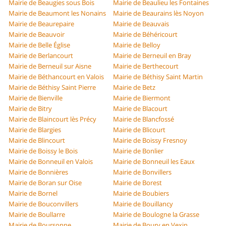
Mairie de Beaugies sous Bois
Mairie de Beaulieu les Fontaines
Mairie de Beaumont les Nonains
Mairie de Beaurains lès Noyon
Mairie de Beaurepaire
Mairie de Beauvais
Mairie de Beauvoir
Mairie de Béhéricourt
Mairie de Belle Église
Mairie de Belloy
Mairie de Berlancourt
Mairie de Berneuil en Bray
Mairie de Berneuil sur Aisne
Mairie de Berthecourt
Mairie de Béthancourt en Valois
Mairie de Béthisy Saint Martin
Mairie de Béthisy Saint Pierre
Mairie de Betz
Mairie de Bienville
Mairie de Biermont
Mairie de Bitry
Mairie de Blacourt
Mairie de Blaincourt lès Précy
Mairie de Blancfossé
Mairie de Blargies
Mairie de Blicourt
Mairie de Blincourt
Mairie de Boissy Fresnoy
Mairie de Boissy le Bois
Mairie de Bonlier
Mairie de Bonneuil en Valois
Mairie de Bonneuil les Eaux
Mairie de Bonnières
Mairie de Bonvillers
Mairie de Boran sur Oise
Mairie de Borest
Mairie de Bornel
Mairie de Boubiers
Mairie de Bouconvillers
Mairie de Bouillancy
Mairie de Boullarre
Mairie de Boulogne la Grasse
Mairie de Boursonne
Mairie de Boury en Vexin