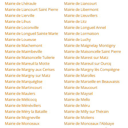
Mairie de Lhéraule
Mairie de Liancourt
Mairie de Liancourt Saint Pierre
Mairie de Libermont
Mairie de Lierville
Mairie de Lieuvillers
Mairie de Lihus
Mairie de Litz
Mairie de Loconville
Mairie de Longueil Annel
Mairie de Longueil Sainte Marie
Mairie de Lormaison
Mairie de Loueuse
Mairie de Luchy
Mairie de Machemont
Mairie de Maignelay Montigny
Mairie de Maimbeville
Mairie de Maisoncelle Saint Pierre
Mairie de Maisoncelle Tuilerie
Mairie de Marest sur Matz
Mairie de Mareuil la Motte
Mairie de Mareuil sur Ourcq
Mairie de Margny aux Cerises
Mairie de Margny lès Compiègne
Mairie de Margny sur Matz
Mairie de Marolles
Mairie de Marquéglise
Mairie de Marseille en Beauvaisis
Mairie de Martincourt
Mairie de Maucourt
Mairie de Maulers
Mairie de Maysel
Mairie de Mélicocq
Mairie de Mello
Mairie de Ménévillers
Mairie de Méru
Mairie de Méry la Bataille
Mairie de Milly sur Thérain
Mairie de Mogneville
Mairie de Moliens
Mairie de Monceaux
Mairie de Monceaux l'Abbaye