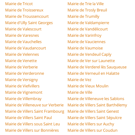
Mairie de Tricot
Mairie de Trie la Ville
Mairie de Troissereux
Mairie de Trosly Breuil
Mairie de Troussencourt
Mairie de Trumilly
Mairie d'Ully Saint Georges
Mairie de Valdampierre
Mairie de Valescourt
Mairie de Vandélicourt
Mairie de Varesnes
Mairie de Varinfroy
Mairie de Vauchelles
Mairie de Vauciennes
Mairie de Vaudancourt
Mairie de Vaumoise
Mairie de Velennes
Mairie de Vendeuil Caply
Mairie de Venette
Mairie de Ver sur Launette
Mairie de Verberie
Mairie de Verderel lès Sauqueuse
Mairie de Verderonne
Mairie de Verneuil en Halatte
Mairie de Versigny
Mairie de Vez
Mairie de Viefvillers
Mairie de Vieux Moulin
Mairie de Vignemont
Mairie de Ville
Mairie de Villembray
Mairie de Villeneuve les Sablons
Mairie de Villeneuve sur Verberie
Mairie de Villers Saint Barthélemy
Mairie de Villers Saint Frambourg
Mairie de Villers Saint Genest
Mairie de Villers Saint Paul
Mairie de Villers Saint Sépulcre
Mairie de Villers sous Saint Leu
Mairie de Villers sur Auchy
Mairie de Villers sur Bonnières
Mairie de Villers sur Coudun