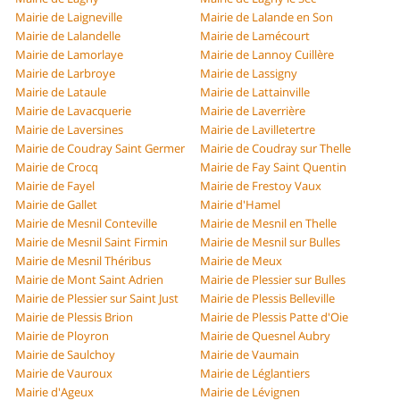
Mairie de Laigneville
Mairie de Lalande en Son
Mairie de Lalandelle
Mairie de Lamécourt
Mairie de Lamorlaye
Mairie de Lannoy Cuillère
Mairie de Larbroye
Mairie de Lassigny
Mairie de Lataule
Mairie de Lattainville
Mairie de Lavacquerie
Mairie de Laverrière
Mairie de Laversines
Mairie de Lavilletertre
Mairie de Coudray Saint Germer
Mairie de Coudray sur Thelle
Mairie de Crocq
Mairie de Fay Saint Quentin
Mairie de Fayel
Mairie de Frestoy Vaux
Mairie de Gallet
Mairie d'Hamel
Mairie de Mesnil Conteville
Mairie de Mesnil en Thelle
Mairie de Mesnil Saint Firmin
Mairie de Mesnil sur Bulles
Mairie de Mesnil Théribus
Mairie de Meux
Mairie de Mont Saint Adrien
Mairie de Plessier sur Bulles
Mairie de Plessier sur Saint Just
Mairie de Plessis Belleville
Mairie de Plessis Brion
Mairie de Plessis Patte d'Oie
Mairie de Ployron
Mairie de Quesnel Aubry
Mairie de Saulchoy
Mairie de Vaumain
Mairie de Vauroux
Mairie de Léglantiers
Mairie d'Ageux
Mairie de Lévignen