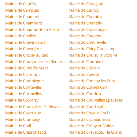
Mairie de Cauffry
Mairie de Cauvigny
Mairie de Cempuis
Mairie de Cernoy
Mairie de Chamant
Mairie de Chambly
Mairie de Chambors
Mairie de Chantilly
Mairie de Chaumont en Vexin
Mairie de Chavençon
Mairie de Chelles
Mairie de Chepoix
Mairie de Chevincourt
Mairie de Chèvreville
Mairie de Chevrières
Mairie de Chiry Ourscamp
Mairie de Choisy au Bac
Mairie de Choisy la Victoire
Mairie de Choqueuse les Bénards
Mairie de Cinqueux
Mairie de Cires lès Mello
Mairie de Clairoix
Mairie de Clermont
Mairie de Coivrel
Mairie de Compiègne
Mairie de Conchy les Pots
Mairie de Conteville
Mairie de Corbeil Cerf
Mairie de Cormeilles
Mairie de Coudun
Mairie de Couloisy
Mairie de Courcelles Epayelles
Mairie de Courcelles lès Gisors
Mairie de Courteuil
Mairie de Courtieux
Mairie de Coye la Forêt
Mairie de Cramoisy
Mairie de Crapeaumesnil
Mairie de Creil
Mairie de Crépy en Valois
Mairie de Cressonsacq
Mairie de Crèvecœur le Grand