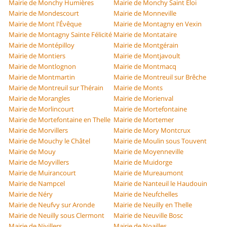
Mairie de Monchy Humières
Mairie de Monchy Saint Éloi
Mairie de Mondescourt
Mairie de Monneville
Mairie de Mont l'Évêque
Mairie de Montagny en Vexin
Mairie de Montagny Sainte Félicité
Mairie de Montataire
Mairie de Montépilloy
Mairie de Montgérain
Mairie de Montiers
Mairie de Montjavoult
Mairie de Montlognon
Mairie de Montmacq
Mairie de Montmartin
Mairie de Montreuil sur Brêche
Mairie de Montreuil sur Thérain
Mairie de Monts
Mairie de Morangles
Mairie de Morienval
Mairie de Morlincourt
Mairie de Mortefontaine
Mairie de Mortefontaine en Thelle
Mairie de Mortemer
Mairie de Morvillers
Mairie de Mory Montcrux
Mairie de Mouchy le Châtel
Mairie de Moulin sous Touvent
Mairie de Mouy
Mairie de Moyenneville
Mairie de Moyvillers
Mairie de Muidorge
Mairie de Muirancourt
Mairie de Mureaumont
Mairie de Nampcel
Mairie de Nanteuil le Haudouin
Mairie de Néry
Mairie de Neufchelles
Mairie de Neufvy sur Aronde
Mairie de Neuilly en Thelle
Mairie de Neuilly sous Clermont
Mairie de Neuville Bosc
Mairie de Nivillers
Mairie de Noailles