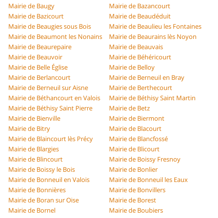
Mairie de Baugy
Mairie de Bazancourt
Mairie de Bazicourt
Mairie de Beaudéduit
Mairie de Beaugies sous Bois
Mairie de Beaulieu les Fontaines
Mairie de Beaumont les Nonains
Mairie de Beaurains lès Noyon
Mairie de Beaurepaire
Mairie de Beauvais
Mairie de Beauvoir
Mairie de Béhéricourt
Mairie de Belle Église
Mairie de Belloy
Mairie de Berlancourt
Mairie de Berneuil en Bray
Mairie de Berneuil sur Aisne
Mairie de Berthecourt
Mairie de Béthancourt en Valois
Mairie de Béthisy Saint Martin
Mairie de Béthisy Saint Pierre
Mairie de Betz
Mairie de Bienville
Mairie de Biermont
Mairie de Bitry
Mairie de Blacourt
Mairie de Blaincourt lès Précy
Mairie de Blancfossé
Mairie de Blargies
Mairie de Blicourt
Mairie de Blincourt
Mairie de Boissy Fresnoy
Mairie de Boissy le Bois
Mairie de Bonlier
Mairie de Bonneuil en Valois
Mairie de Bonneuil les Eaux
Mairie de Bonnières
Mairie de Bonvillers
Mairie de Boran sur Oise
Mairie de Borest
Mairie de Bornel
Mairie de Boubiers