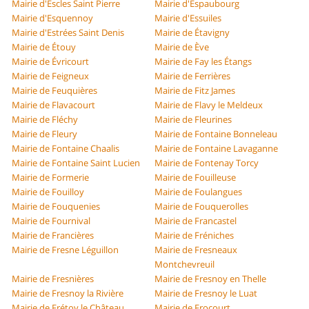
Mairie d'Escles Saint Pierre
Mairie d'Espaubourg
Mairie d'Esquennoy
Mairie d'Essuiles
Mairie d'Estrées Saint Denis
Mairie de Étavigny
Mairie de Étouy
Mairie de Ève
Mairie de Évricourt
Mairie de Fay les Étangs
Mairie de Feigneux
Mairie de Ferrières
Mairie de Feuquières
Mairie de Fitz James
Mairie de Flavacourt
Mairie de Flavy le Meldeux
Mairie de Fléchy
Mairie de Fleurines
Mairie de Fleury
Mairie de Fontaine Bonneleau
Mairie de Fontaine Chaalis
Mairie de Fontaine Lavaganne
Mairie de Fontaine Saint Lucien
Mairie de Fontenay Torcy
Mairie de Formerie
Mairie de Fouilleuse
Mairie de Fouilloy
Mairie de Foulangues
Mairie de Fouquenies
Mairie de Fouquerolles
Mairie de Fournival
Mairie de Francastel
Mairie de Francières
Mairie de Fréniches
Mairie de Fresne Léguillon
Mairie de Fresneaux
Montchevreuil
Mairie de Fresnières
Mairie de Fresnoy en Thelle
Mairie de Fresnoy la Rivière
Mairie de Fresnoy le Luat
Mairie de Frétoy le Château
Mairie de Frocourt