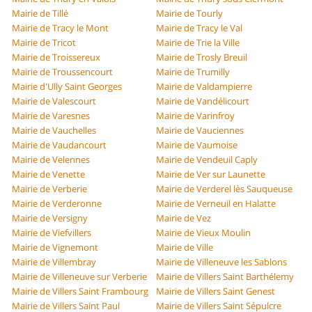
Mairie de Tillé
Mairie de Tourly
Mairie de Tracy le Mont
Mairie de Tracy le Val
Mairie de Tricot
Mairie de Trie la Ville
Mairie de Troissereux
Mairie de Trosly Breuil
Mairie de Troussencourt
Mairie de Trumilly
Mairie d'Ully Saint Georges
Mairie de Valdampierre
Mairie de Valescourt
Mairie de Vandélicourt
Mairie de Varesnes
Mairie de Varinfroy
Mairie de Vauchelles
Mairie de Vauciennes
Mairie de Vaudancourt
Mairie de Vaumoise
Mairie de Velennes
Mairie de Vendeuil Caply
Mairie de Venette
Mairie de Ver sur Launette
Mairie de Verberie
Mairie de Verderel lès Sauqueuse
Mairie de Verderonne
Mairie de Verneuil en Halatte
Mairie de Versigny
Mairie de Vez
Mairie de Viefvillers
Mairie de Vieux Moulin
Mairie de Vignemont
Mairie de Ville
Mairie de Villembray
Mairie de Villeneuve les Sablons
Mairie de Villeneuve sur Verberie
Mairie de Villers Saint Barthélemy
Mairie de Villers Saint Frambourg
Mairie de Villers Saint Genest
Mairie de Villers Saint Paul
Mairie de Villers Saint Sépulcre