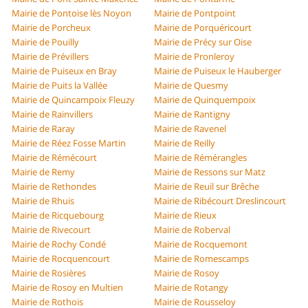
Mairie de Pontoise lès Noyon
Mairie de Pontpoint
Mairie de Porcheux
Mairie de Porquéricourt
Mairie de Pouilly
Mairie de Précy sur Oise
Mairie de Prévillers
Mairie de Pronleroy
Mairie de Puiseux en Bray
Mairie de Puiseux le Hauberger
Mairie de Puits la Vallée
Mairie de Quesmy
Mairie de Quincampoix Fleuzy
Mairie de Quinquempoix
Mairie de Rainvillers
Mairie de Rantigny
Mairie de Raray
Mairie de Ravenel
Mairie de Réez Fosse Martin
Mairie de Reilly
Mairie de Rémécourt
Mairie de Rémérangles
Mairie de Remy
Mairie de Ressons sur Matz
Mairie de Rethondes
Mairie de Reuil sur Brêche
Mairie de Rhuis
Mairie de Ribécourt Dreslincourt
Mairie de Ricquebourg
Mairie de Rieux
Mairie de Rivecourt
Mairie de Roberval
Mairie de Rochy Condé
Mairie de Rocquemont
Mairie de Rocquencourt
Mairie de Romescamps
Mairie de Rosières
Mairie de Rosoy
Mairie de Rosoy en Multien
Mairie de Rotangy
Mairie de Rothois
Mairie de Rousseloy