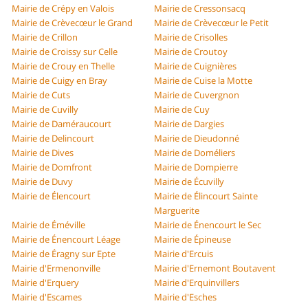
Mairie de Crépy en Valois
Mairie de Cressonsacq
Mairie de Crèvecœur le Grand
Mairie de Crèvecœur le Petit
Mairie de Crillon
Mairie de Crisolles
Mairie de Croissy sur Celle
Mairie de Croutoy
Mairie de Crouy en Thelle
Mairie de Cuignières
Mairie de Cuigy en Bray
Mairie de Cuise la Motte
Mairie de Cuts
Mairie de Cuvergnon
Mairie de Cuvilly
Mairie de Cuy
Mairie de Daméraucourt
Mairie de Dargies
Mairie de Delincourt
Mairie de Dieudonné
Mairie de Dives
Mairie de Doméliers
Mairie de Domfront
Mairie de Dompierre
Mairie de Duvy
Mairie de Écuvilly
Mairie de Élencourt
Mairie de Élincourt Sainte
Marguerite
Mairie de Éméville
Mairie de Énencourt le Sec
Mairie de Énencourt Léage
Mairie de Épineuse
Mairie de Éragny sur Epte
Mairie d'Ercuis
Mairie d'Ermenonville
Mairie d'Ernemont Boutavent
Mairie d'Erquery
Mairie d'Erquinvillers
Mairie d'Escames
Mairie d'Esches