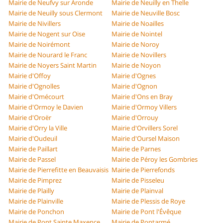
Mairie de Neufvy sur Aronde
Mairie de Neuilly en Thelle
Mairie de Neuilly sous Clermont
Mairie de Neuville Bosc
Mairie de Nivillers
Mairie de Noailles
Mairie de Nogent sur Oise
Mairie de Nointel
Mairie de Noirémont
Mairie de Noroy
Mairie de Nourard le Franc
Mairie de Novillers
Mairie de Noyers Saint Martin
Mairie de Noyon
Mairie d'Offoy
Mairie d'Ognes
Mairie d'Ognolles
Mairie d'Ognon
Mairie d'Omécourt
Mairie d'Ons en Bray
Mairie d'Ormoy le Davien
Mairie d'Ormoy Villers
Mairie d'Oroër
Mairie d'Orrouy
Mairie d'Orry la Ville
Mairie d'Orvillers Sorel
Mairie d'Oudeuil
Mairie d'Oursel Maison
Mairie de Paillart
Mairie de Parnes
Mairie de Passel
Mairie de Péroy les Gombries
Mairie de Pierrefitte en Beauvaisis
Mairie de Pierrefonds
Mairie de Pimprez
Mairie de Pisseleu
Mairie de Plailly
Mairie de Plainval
Mairie de Plainville
Mairie de Plessis de Roye
Mairie de Ponchon
Mairie de Pont l'Évêque
Mairie de Pont Sainte Maxence
Mairie de Pontarmé