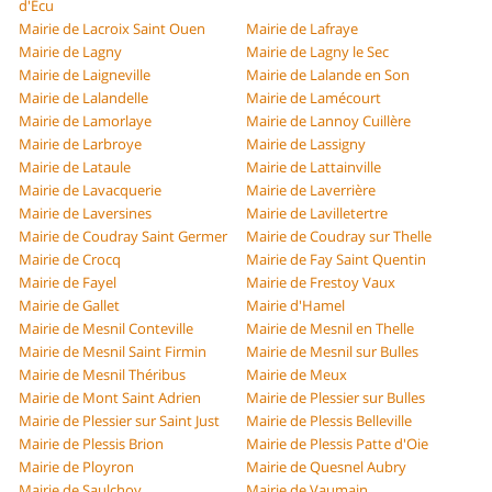
d'Écu
Mairie de Lacroix Saint Ouen
Mairie de Lafraye
Mairie de Lagny
Mairie de Lagny le Sec
Mairie de Laigneville
Mairie de Lalande en Son
Mairie de Lalandelle
Mairie de Lamécourt
Mairie de Lamorlaye
Mairie de Lannoy Cuillère
Mairie de Larbroye
Mairie de Lassigny
Mairie de Lataule
Mairie de Lattainville
Mairie de Lavacquerie
Mairie de Laverrière
Mairie de Laversines
Mairie de Lavilletertre
Mairie de Coudray Saint Germer
Mairie de Coudray sur Thelle
Mairie de Crocq
Mairie de Fay Saint Quentin
Mairie de Fayel
Mairie de Frestoy Vaux
Mairie de Gallet
Mairie d'Hamel
Mairie de Mesnil Conteville
Mairie de Mesnil en Thelle
Mairie de Mesnil Saint Firmin
Mairie de Mesnil sur Bulles
Mairie de Mesnil Théribus
Mairie de Meux
Mairie de Mont Saint Adrien
Mairie de Plessier sur Bulles
Mairie de Plessier sur Saint Just
Mairie de Plessis Belleville
Mairie de Plessis Brion
Mairie de Plessis Patte d'Oie
Mairie de Ployron
Mairie de Quesnel Aubry
Mairie de Saulchoy
Mairie de Vaumain