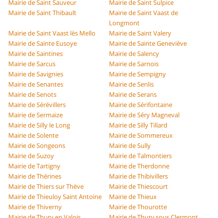
Mairie de Saint Sauveur
Mairie de Saint Sulpice
Mairie de Saint Thibault
Mairie de Saint Vaast de
Longmont
Mairie de Saint Vaast lès Mello
Mairie de Saint Valery
Mairie de Sainte Eusoye
Mairie de Sainte Geneviève
Mairie de Saintines
Mairie de Salency
Mairie de Sarcus
Mairie de Sarnois
Mairie de Savignies
Mairie de Sempigny
Mairie de Senantes
Mairie de Senlis
Mairie de Senots
Mairie de Serans
Mairie de Sérévillers
Mairie de Sérifontaine
Mairie de Sermaize
Mairie de Séry Magneval
Mairie de Silly le Long
Mairie de Silly Tillard
Mairie de Solente
Mairie de Sommereux
Mairie de Songeons
Mairie de Sully
Mairie de Suzoy
Mairie de Talmontiers
Mairie de Tartigny
Mairie de Therdonne
Mairie de Thérines
Mairie de Thibivillers
Mairie de Thiers sur Thève
Mairie de Thiescourt
Mairie de Thieuloy Saint Antoine
Mairie de Thieux
Mairie de Thiverny
Mairie de Thourotte
Mairie de Thury en Valois
Mairie de Thury sous Clermont