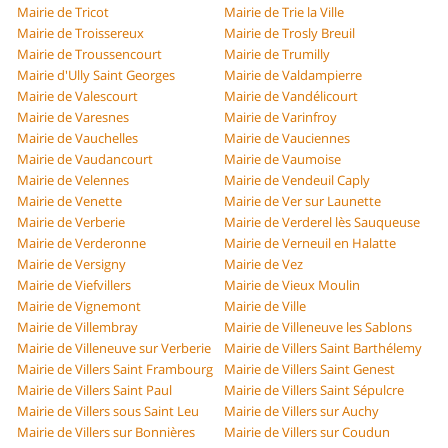
Mairie de Tricot
Mairie de Trie la Ville
Mairie de Troissereux
Mairie de Trosly Breuil
Mairie de Troussencourt
Mairie de Trumilly
Mairie d'Ully Saint Georges
Mairie de Valdampierre
Mairie de Valescourt
Mairie de Vandélicourt
Mairie de Varesnes
Mairie de Varinfroy
Mairie de Vauchelles
Mairie de Vauciennes
Mairie de Vaudancourt
Mairie de Vaumoise
Mairie de Velennes
Mairie de Vendeuil Caply
Mairie de Venette
Mairie de Ver sur Launette
Mairie de Verberie
Mairie de Verderel lès Sauqueuse
Mairie de Verderonne
Mairie de Verneuil en Halatte
Mairie de Versigny
Mairie de Vez
Mairie de Viefvillers
Mairie de Vieux Moulin
Mairie de Vignemont
Mairie de Ville
Mairie de Villembray
Mairie de Villeneuve les Sablons
Mairie de Villeneuve sur Verberie
Mairie de Villers Saint Barthélemy
Mairie de Villers Saint Frambourg
Mairie de Villers Saint Genest
Mairie de Villers Saint Paul
Mairie de Villers Saint Sépulcre
Mairie de Villers sous Saint Leu
Mairie de Villers sur Auchy
Mairie de Villers sur Bonnières
Mairie de Villers sur Coudun