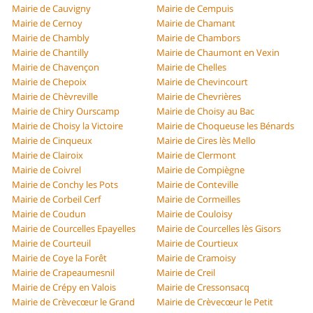
Mairie de Cauvigny
Mairie de Cempuis
Mairie de Cernoy
Mairie de Chamant
Mairie de Chambly
Mairie de Chambors
Mairie de Chantilly
Mairie de Chaumont en Vexin
Mairie de Chavençon
Mairie de Chelles
Mairie de Chepoix
Mairie de Chevincourt
Mairie de Chèvreville
Mairie de Chevrières
Mairie de Chiry Ourscamp
Mairie de Choisy au Bac
Mairie de Choisy la Victoire
Mairie de Choqueuse les Bénards
Mairie de Cinqueux
Mairie de Cires lès Mello
Mairie de Clairoix
Mairie de Clermont
Mairie de Coivrel
Mairie de Compiègne
Mairie de Conchy les Pots
Mairie de Conteville
Mairie de Corbeil Cerf
Mairie de Cormeilles
Mairie de Coudun
Mairie de Couloisy
Mairie de Courcelles Epayelles
Mairie de Courcelles lès Gisors
Mairie de Courteuil
Mairie de Courtieux
Mairie de Coye la Forêt
Mairie de Cramoisy
Mairie de Crapeaumesnil
Mairie de Creil
Mairie de Crépy en Valois
Mairie de Cressonsacq
Mairie de Crèvecœur le Grand
Mairie de Crèvecœur le Petit