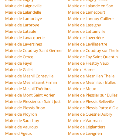
Mairie de Laigneville
Mairie de Lalande en Son
Mairie de Lalandelle
Mairie de Lamécourt
Mairie de Lamorlaye
Mairie de Lannoy Cuillère
Mairie de Larbroye
Mairie de Lassigny
Mairie de Lataule
Mairie de Lattainville
Mairie de Lavacquerie
Mairie de Laverrière
Mairie de Laversines
Mairie de Lavilletertre
Mairie de Coudray Saint Germer
Mairie de Coudray sur Thelle
Mairie de Crocq
Mairie de Fay Saint Quentin
Mairie de Fayel
Mairie de Frestoy Vaux
Mairie de Gallet
Mairie d'Hamel
Mairie de Mesnil Conteville
Mairie de Mesnil en Thelle
Mairie de Mesnil Saint Firmin
Mairie de Mesnil sur Bulles
Mairie de Mesnil Théribus
Mairie de Meux
Mairie de Mont Saint Adrien
Mairie de Plessier sur Bulles
Mairie de Plessier sur Saint Just
Mairie de Plessis Belleville
Mairie de Plessis Brion
Mairie de Plessis Patte d'Oie
Mairie de Ployron
Mairie de Quesnel Aubry
Mairie de Saulchoy
Mairie de Vaumain
Mairie de Vauroux
Mairie de Léglantiers
Mairie d'Ageux
Mairie de Lévignen