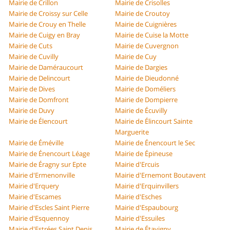
Mairie de Crillon
Mairie de Crisolles
Mairie de Croissy sur Celle
Mairie de Croutoy
Mairie de Crouy en Thelle
Mairie de Cuignières
Mairie de Cuigy en Bray
Mairie de Cuise la Motte
Mairie de Cuts
Mairie de Cuvergnon
Mairie de Cuvilly
Mairie de Cuy
Mairie de Daméraucourt
Mairie de Dargies
Mairie de Delincourt
Mairie de Dieudonné
Mairie de Dives
Mairie de Doméliers
Mairie de Domfront
Mairie de Dompierre
Mairie de Duvy
Mairie de Écuvilly
Mairie de Élencourt
Mairie de Élincourt Sainte
Marguerite
Mairie de Éméville
Mairie de Énencourt le Sec
Mairie de Énencourt Léage
Mairie de Épineuse
Mairie de Éragny sur Epte
Mairie d'Ercuis
Mairie d'Ermenonville
Mairie d'Ernemont Boutavent
Mairie d'Erquery
Mairie d'Erquinvillers
Mairie d'Escames
Mairie d'Esches
Mairie d'Escles Saint Pierre
Mairie d'Espaubourg
Mairie d'Esquennoy
Mairie d'Essuiles
Mairie d'Estrées Saint Denis
Mairie de Étavigny