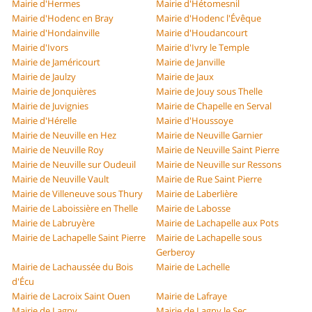
Mairie d'Hermes
Mairie d'Hétomesnil
Mairie d'Hodenc en Bray
Mairie d'Hodenc l'Évêque
Mairie d'Hondainville
Mairie d'Houdancourt
Mairie d'Ivors
Mairie d'Ivry le Temple
Mairie de Jaméricourt
Mairie de Janville
Mairie de Jaulzy
Mairie de Jaux
Mairie de Jonquières
Mairie de Jouy sous Thelle
Mairie de Juvignies
Mairie de Chapelle en Serval
Mairie d'Hérelle
Mairie d'Houssoye
Mairie de Neuville en Hez
Mairie de Neuville Garnier
Mairie de Neuville Roy
Mairie de Neuville Saint Pierre
Mairie de Neuville sur Oudeuil
Mairie de Neuville sur Ressons
Mairie de Neuville Vault
Mairie de Rue Saint Pierre
Mairie de Villeneuve sous Thury
Mairie de Laberlière
Mairie de Laboissière en Thelle
Mairie de Labosse
Mairie de Labruyère
Mairie de Lachapelle aux Pots
Mairie de Lachapelle Saint Pierre
Mairie de Lachapelle sous
Gerberoy
Mairie de Lachaussée du Bois
Mairie de Lachelle
d'Écu
Mairie de Lacroix Saint Ouen
Mairie de Lafraye
Mairie de Lagny
Mairie de Lagny le Sec