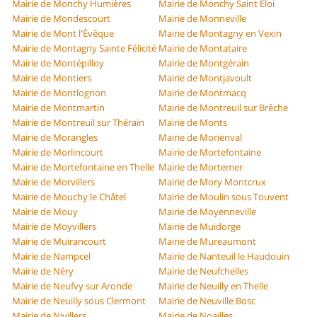
Mairie de Monchy Humières
Mairie de Monchy Saint Éloi
Mairie de Mondescourt
Mairie de Monneville
Mairie de Mont l'Évêque
Mairie de Montagny en Vexin
Mairie de Montagny Sainte Félicité
Mairie de Montataire
Mairie de Montépilloy
Mairie de Montgérain
Mairie de Montiers
Mairie de Montjavoult
Mairie de Montlognon
Mairie de Montmacq
Mairie de Montmartin
Mairie de Montreuil sur Brêche
Mairie de Montreuil sur Thérain
Mairie de Monts
Mairie de Morangles
Mairie de Morienval
Mairie de Morlincourt
Mairie de Mortefontaine
Mairie de Mortefontaine en Thelle
Mairie de Mortemer
Mairie de Morvillers
Mairie de Mory Montcrux
Mairie de Mouchy le Châtel
Mairie de Moulin sous Touvent
Mairie de Mouy
Mairie de Moyenneville
Mairie de Moyvillers
Mairie de Muidorge
Mairie de Muirancourt
Mairie de Mureaumont
Mairie de Nampcel
Mairie de Nanteuil le Haudouin
Mairie de Néry
Mairie de Neufchelles
Mairie de Neufvy sur Aronde
Mairie de Neuilly en Thelle
Mairie de Neuilly sous Clermont
Mairie de Neuville Bosc
Mairie de Nivillers
Mairie de Noailles