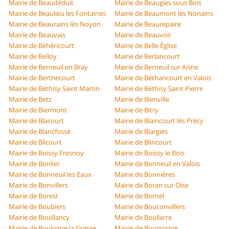
Mairie de Beaudéduit
Mairie de Beaugies sous Bois
Mairie de Beaulieu les Fontaines
Mairie de Beaumont les Nonains
Mairie de Beaurains lès Noyon
Mairie de Beaurepaire
Mairie de Beauvais
Mairie de Beauvoir
Mairie de Béhéricourt
Mairie de Belle Église
Mairie de Belloy
Mairie de Berlancourt
Mairie de Berneuil en Bray
Mairie de Berneuil sur Aisne
Mairie de Berthecourt
Mairie de Béthancourt en Valois
Mairie de Béthisy Saint Martin
Mairie de Béthisy Saint Pierre
Mairie de Betz
Mairie de Bienville
Mairie de Biermont
Mairie de Bitry
Mairie de Blacourt
Mairie de Blaincourt lès Précy
Mairie de Blancfossé
Mairie de Blargies
Mairie de Blicourt
Mairie de Blincourt
Mairie de Boissy Fresnoy
Mairie de Boissy le Bois
Mairie de Bonlier
Mairie de Bonneuil en Valois
Mairie de Bonneuil les Eaux
Mairie de Bonnières
Mairie de Bonvillers
Mairie de Boran sur Oise
Mairie de Borest
Mairie de Bornel
Mairie de Boubiers
Mairie de Bouconvillers
Mairie de Bouillancy
Mairie de Boullarre
Mairie de Boulogne la Grasse
Mairie de Boursonne