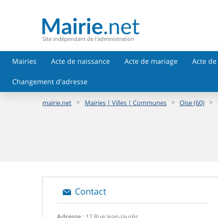
Site indépendant de l'administration
Mairies
Acte de naissance
Acte de mariage
Acte de
Changement d'adresse
>
>
>
mairie.net
Mairies | Villes | Communes
Oise (60)
Contact
Adresse :
12 Rue Jean-Jaurès