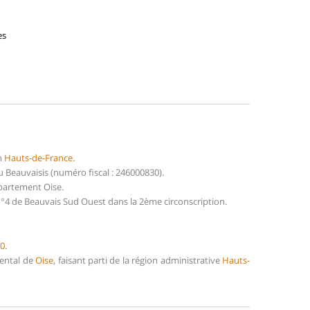
es
n
Hauts-de-France
.
Beauvaisis (numéro fiscal : 246000830).
épartement Oise.
°4 de Beauvais Sud Ouest dans la 2ème circonscription.
0
.
mental de
Oise
, faisant parti de la région administrative
Hauts-