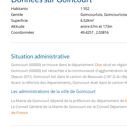
Habitants
1 552
Gentile
Goincourtois, Goincourtois
Superficie
6.52Km²
Altitude
entre 67m et 173m
Coordonnées
49.4257 , 2.03816
Situation administrative
Goincourt (60000) se trouve dans le département
Oise
situé en régio
Goincourt (60000) est rattachée à la communauté d'agglomération du 
Depuis 2015, Goincourt est dans le canton de Beauvais-2 (N°2) du d
Avant la réforme des départements, Goincourt était dans le canton N
Les administrations de la ville de Goincourt
La Mairie de Goincourt dépend de la préfecture du département de
6
Le Conseil Général de la Mairie de Goincourt est le Conseil Départe
de-France