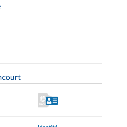
e
ncourt
Identité