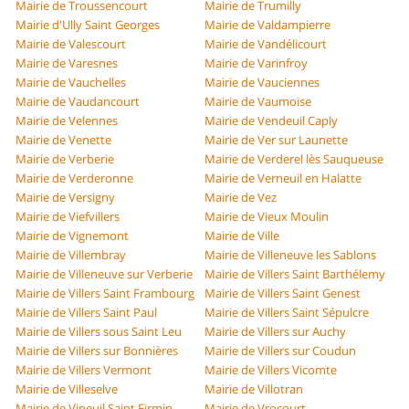
Mairie de Troussencourt
Mairie de Trumilly
Mairie d'Ully Saint Georges
Mairie de Valdampierre
Mairie de Valescourt
Mairie de Vandélicourt
Mairie de Varesnes
Mairie de Varinfroy
Mairie de Vauchelles
Mairie de Vauciennes
Mairie de Vaudancourt
Mairie de Vaumoise
Mairie de Velennes
Mairie de Vendeuil Caply
Mairie de Venette
Mairie de Ver sur Launette
Mairie de Verberie
Mairie de Verderel lès Sauqueuse
Mairie de Verderonne
Mairie de Verneuil en Halatte
Mairie de Versigny
Mairie de Vez
Mairie de Viefvillers
Mairie de Vieux Moulin
Mairie de Vignemont
Mairie de Ville
Mairie de Villembray
Mairie de Villeneuve les Sablons
Mairie de Villeneuve sur Verberie
Mairie de Villers Saint Barthélemy
Mairie de Villers Saint Frambourg
Mairie de Villers Saint Genest
Mairie de Villers Saint Paul
Mairie de Villers Saint Sépulcre
Mairie de Villers sous Saint Leu
Mairie de Villers sur Auchy
Mairie de Villers sur Bonnières
Mairie de Villers sur Coudun
Mairie de Villers Vermont
Mairie de Villers Vicomte
Mairie de Villeselve
Mairie de Villotran
Mairie de Vineuil Saint Firmin
Mairie de Vrocourt