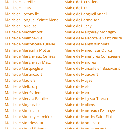
Mairie de Lierville
Mairie de Lieuvillers
Mairie de Lihus
Mairie de Litz
Mairie de Loconville
Mairie de Longueil Annel
Mairie de Longueil Sainte Marie
Mairie de Lormaison
Mairie de Loueuse
Mairie de Luchy
Mairie de Machemont
Mairie de Maignelay Montigny
Mairie de Maimbeville
Mairie de Maisoncelle Saint Pierre
Mairie de Maisoncelle Tuilerie
Mairie de Marest sur Matz
Mairie de Mareuil la Motte
Mairie de Mareuil sur Ourcq
Mairie de Margny aux Cerises
Mairie de Margny lès Compiègne
Mairie de Margny sur Matz
Mairie de Marolles
Mairie de Marquéglise
Mairie de Marseille en Beauvaisis
Mairie de Martincourt
Mairie de Maucourt
Mairie de Maulers
Mairie de Maysel
Mairie de Mélicocq
Mairie de Mello
Mairie de Ménévillers
Mairie de Méru
Mairie de Méry la Bataille
Mairie de Milly sur Thérain
Mairie de Mogneville
Mairie de Moliens
Mairie de Monceaux
Mairie de Monceaux l'Abbaye
Mairie de Monchy Humières
Mairie de Monchy Saint Éloi
Mairie de Mondescourt
Mairie de Monneville
Mairie de Mont l'Évêque
Mairie de Montagny en Vexin