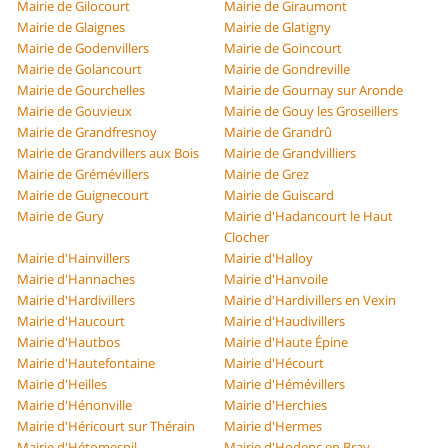
Mairie de Gilocourt
Mairie de Giraumont
Mairie de Glaignes
Mairie de Glatigny
Mairie de Godenvillers
Mairie de Goincourt
Mairie de Golancourt
Mairie de Gondreville
Mairie de Gourchelles
Mairie de Gournay sur Aronde
Mairie de Gouvieux
Mairie de Gouy les Groseillers
Mairie de Grandfresnoy
Mairie de Grandrû
Mairie de Grandvillers aux Bois
Mairie de Grandvilliers
Mairie de Grémévillers
Mairie de Grez
Mairie de Guignecourt
Mairie de Guiscard
Mairie de Gury
Mairie d'Hadancourt le Haut
Clocher
Mairie d'Hainvillers
Mairie d'Halloy
Mairie d'Hannaches
Mairie d'Hanvoile
Mairie d'Hardivillers
Mairie d'Hardivillers en Vexin
Mairie d'Haucourt
Mairie d'Haudivillers
Mairie d'Hautbos
Mairie d'Haute Épine
Mairie d'Hautefontaine
Mairie d'Hécourt
Mairie d'Heilles
Mairie d'Hémévillers
Mairie d'Hénonville
Mairie d'Herchies
Mairie d'Héricourt sur Thérain
Mairie d'Hermes
Mairie d'Hétomesnil
Mairie d'Hodenc en Bray