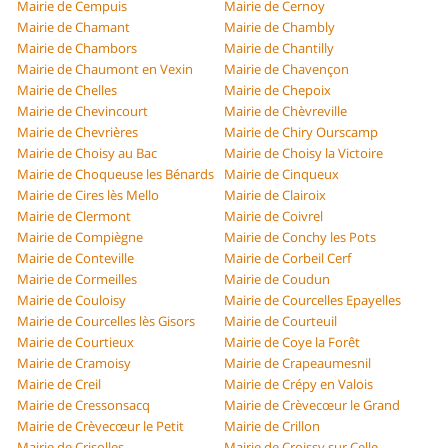
Mairie de Cempuis
Mairie de Cernoy
Mairie de Chamant
Mairie de Chambly
Mairie de Chambors
Mairie de Chantilly
Mairie de Chaumont en Vexin
Mairie de Chavençon
Mairie de Chelles
Mairie de Chepoix
Mairie de Chevincourt
Mairie de Chèvreville
Mairie de Chevrières
Mairie de Chiry Ourscamp
Mairie de Choisy au Bac
Mairie de Choisy la Victoire
Mairie de Choqueuse les Bénards
Mairie de Cinqueux
Mairie de Cires lès Mello
Mairie de Clairoix
Mairie de Clermont
Mairie de Coivrel
Mairie de Compiègne
Mairie de Conchy les Pots
Mairie de Conteville
Mairie de Corbeil Cerf
Mairie de Cormeilles
Mairie de Coudun
Mairie de Couloisy
Mairie de Courcelles Epayelles
Mairie de Courcelles lès Gisors
Mairie de Courteuil
Mairie de Courtieux
Mairie de Coye la Forêt
Mairie de Cramoisy
Mairie de Crapeaumesnil
Mairie de Creil
Mairie de Crépy en Valois
Mairie de Cressonsacq
Mairie de Crèvecœur le Grand
Mairie de Crèvecœur le Petit
Mairie de Crillon
Mairie de Crisolles
Mairie de Croissy sur Celle