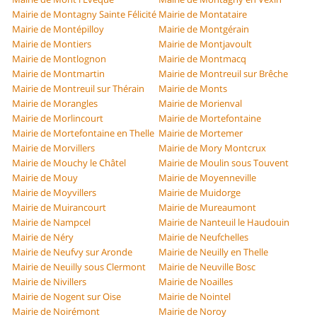
Mairie de Montagny Sainte Félicité
Mairie de Montataire
Mairie de Montépilloy
Mairie de Montgérain
Mairie de Montiers
Mairie de Montjavoult
Mairie de Montlognon
Mairie de Montmacq
Mairie de Montmartin
Mairie de Montreuil sur Brêche
Mairie de Montreuil sur Thérain
Mairie de Monts
Mairie de Morangles
Mairie de Morienval
Mairie de Morlincourt
Mairie de Mortefontaine
Mairie de Mortefontaine en Thelle
Mairie de Mortemer
Mairie de Morvillers
Mairie de Mory Montcrux
Mairie de Mouchy le Châtel
Mairie de Moulin sous Touvent
Mairie de Mouy
Mairie de Moyenneville
Mairie de Moyvillers
Mairie de Muidorge
Mairie de Muirancourt
Mairie de Mureaumont
Mairie de Nampcel
Mairie de Nanteuil le Haudouin
Mairie de Néry
Mairie de Neufchelles
Mairie de Neufvy sur Aronde
Mairie de Neuilly en Thelle
Mairie de Neuilly sous Clermont
Mairie de Neuville Bosc
Mairie de Nivillers
Mairie de Noailles
Mairie de Nogent sur Oise
Mairie de Nointel
Mairie de Noirémont
Mairie de Noroy