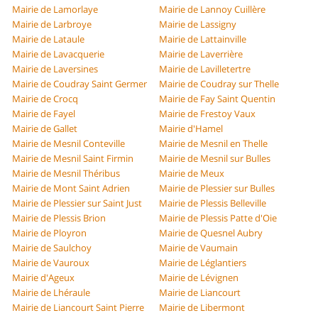
Mairie de Lamorlaye
Mairie de Lannoy Cuillère
Mairie de Larbroye
Mairie de Lassigny
Mairie de Lataule
Mairie de Lattainville
Mairie de Lavacquerie
Mairie de Laverrière
Mairie de Laversines
Mairie de Lavilletertre
Mairie de Coudray Saint Germer
Mairie de Coudray sur Thelle
Mairie de Crocq
Mairie de Fay Saint Quentin
Mairie de Fayel
Mairie de Frestoy Vaux
Mairie de Gallet
Mairie d'Hamel
Mairie de Mesnil Conteville
Mairie de Mesnil en Thelle
Mairie de Mesnil Saint Firmin
Mairie de Mesnil sur Bulles
Mairie de Mesnil Théribus
Mairie de Meux
Mairie de Mont Saint Adrien
Mairie de Plessier sur Bulles
Mairie de Plessier sur Saint Just
Mairie de Plessis Belleville
Mairie de Plessis Brion
Mairie de Plessis Patte d'Oie
Mairie de Ployron
Mairie de Quesnel Aubry
Mairie de Saulchoy
Mairie de Vaumain
Mairie de Vauroux
Mairie de Léglantiers
Mairie d'Ageux
Mairie de Lévignen
Mairie de Lhéraule
Mairie de Liancourt
Mairie de Liancourt Saint Pierre
Mairie de Libermont