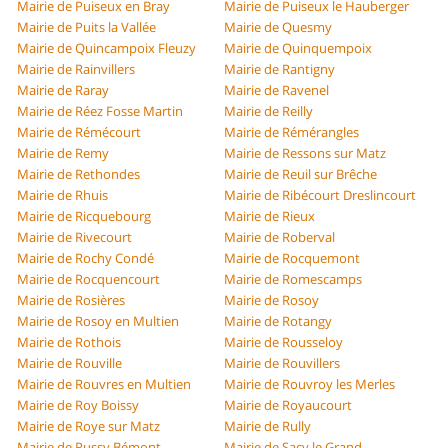
Mairie de Puiseux en Bray
Mairie de Puiseux le Hauberger
Mairie de Puits la Vallée
Mairie de Quesmy
Mairie de Quincampoix Fleuzy
Mairie de Quinquempoix
Mairie de Rainvillers
Mairie de Rantigny
Mairie de Raray
Mairie de Ravenel
Mairie de Réez Fosse Martin
Mairie de Reilly
Mairie de Rémécourt
Mairie de Rémérangles
Mairie de Remy
Mairie de Ressons sur Matz
Mairie de Rethondes
Mairie de Reuil sur Brêche
Mairie de Rhuis
Mairie de Ribécourt Dreslincourt
Mairie de Ricquebourg
Mairie de Rieux
Mairie de Rivecourt
Mairie de Roberval
Mairie de Rochy Condé
Mairie de Rocquemont
Mairie de Rocquencourt
Mairie de Romescamps
Mairie de Rosières
Mairie de Rosoy
Mairie de Rosoy en Multien
Mairie de Rotangy
Mairie de Rothois
Mairie de Rousseloy
Mairie de Rouville
Mairie de Rouvillers
Mairie de Rouvres en Multien
Mairie de Rouvroy les Merles
Mairie de Roy Boissy
Mairie de Royaucourt
Mairie de Roye sur Matz
Mairie de Rully
Mairie de Russy Bémont
Mairie de Sacy le Grand