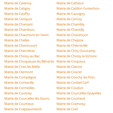
Mairie de Catenoy
Mairie de Catheux
Mairie de Catigny
Mairie de Catillon Fumechon
Mairie de Cauffry
Mairie de Cauvigny
Mairie de Cempuis
Mairie de Cernoy
Mairie de Chamant
Mairie de Chambly
Mairie de Chambors
Mairie de Chantilly
Mairie de Chaumont en Vexin
Mairie de Chavençon
Mairie de Chelles
Mairie de Chepoix
Mairie de Chevincourt
Mairie de Chèvreville
Mairie de Chevrières
Mairie de Chiry Ourscamp
Mairie de Choisy au Bac
Mairie de Choisy la Victoire
Mairie de Choqueuse les Bénards
Mairie de Cinqueux
Mairie de Cires lès Mello
Mairie de Clairoix
Mairie de Clermont
Mairie de Coivrel
Mairie de Compiègne
Mairie de Conchy les Pots
Mairie de Conteville
Mairie de Corbeil Cerf
Mairie de Cormeilles
Mairie de Coudun
Mairie de Couloisy
Mairie de Courcelles Epayelles
Mairie de Courcelles lès Gisors
Mairie de Courteuil
Mairie de Courtieux
Mairie de Cramoisy
Mairie de Crapeaumesnil
Mairie de Creil