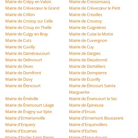
Mairie de Crépy en Valois
Mairie de Cressonsacq
Mairie de Crèvecœur le Grand
Mairie de Crèvecœur le Petit
Mairie de Crillon
Mairie de Crisolles
Mairie de Croissy sur Celle
Mairie de Croutoy
Mairie de Crouy en Thelle
Mairie de Cuignières
Mairie de Cuigy en Bray
Mairie de Cuise la Motte
Mairie de Cuts
Mairie de Cuvergnon
Mairie de Cuvilly
Mairie de Cuy
Mairie de Daméraucourt
Mairie de Dargies
Mairie de Delincourt
Mairie de Dieudonné
Mairie de Dives
Mairie de Doméliers
Mairie de Domfront
Mairie de Dompierre
Mairie de Duvy
Mairie de Écuvilly
Mairie de Élencourt
Mairie de Élincourt Sainte
Marguerite
Mairie de Éméville
Mairie de Énencourt le Sec
Mairie de Énencourt Léage
Mairie de Épineuse
Mairie de Éragny sur Epte
Mairie d'Ercuis
Mairie d'Ermenonville
Mairie d'Ernemont Boutavent
Mairie d'Erquery
Mairie d'Erquinvillers
Mairie d'Escames
Mairie d'Esches
Mairie d'Escles Saint Pierre
Mairie d'Espaubourg