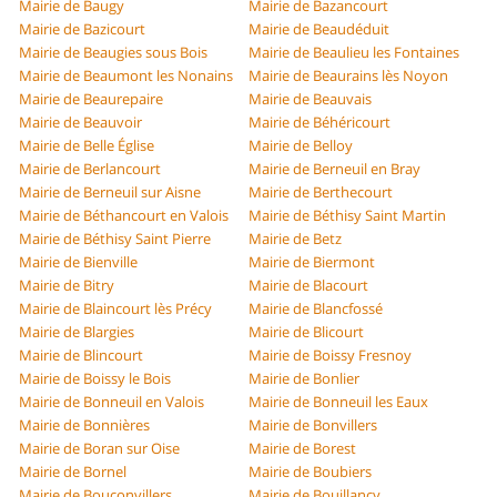
Mairie de Baugy
Mairie de Bazancourt
Mairie de Bazicourt
Mairie de Beaudéduit
Mairie de Beaugies sous Bois
Mairie de Beaulieu les Fontaines
Mairie de Beaumont les Nonains
Mairie de Beaurains lès Noyon
Mairie de Beaurepaire
Mairie de Beauvais
Mairie de Beauvoir
Mairie de Béhéricourt
Mairie de Belle Église
Mairie de Belloy
Mairie de Berlancourt
Mairie de Berneuil en Bray
Mairie de Berneuil sur Aisne
Mairie de Berthecourt
Mairie de Béthancourt en Valois
Mairie de Béthisy Saint Martin
Mairie de Béthisy Saint Pierre
Mairie de Betz
Mairie de Bienville
Mairie de Biermont
Mairie de Bitry
Mairie de Blacourt
Mairie de Blaincourt lès Précy
Mairie de Blancfossé
Mairie de Blargies
Mairie de Blicourt
Mairie de Blincourt
Mairie de Boissy Fresnoy
Mairie de Boissy le Bois
Mairie de Bonlier
Mairie de Bonneuil en Valois
Mairie de Bonneuil les Eaux
Mairie de Bonnières
Mairie de Bonvillers
Mairie de Boran sur Oise
Mairie de Borest
Mairie de Bornel
Mairie de Boubiers
Mairie de Bouconvillers
Mairie de Bouillancy