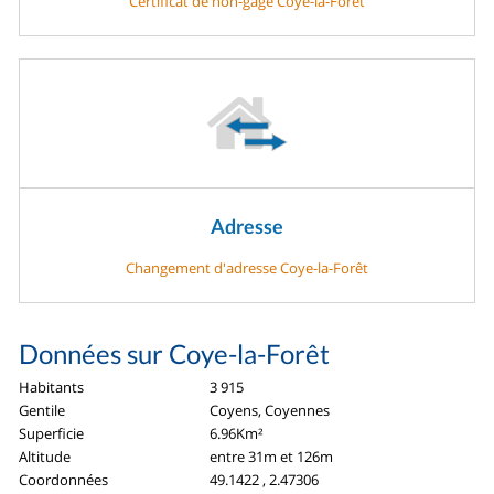
Certificat de non-gage Coye-la-Forêt
Adresse
Changement d'adresse Coye-la-Forêt
Données sur Coye-la-Forêt
Habitants
3 915
Gentile
Coyens, Coyennes
Superficie
6.96Km²
Altitude
entre 31m et 126m
Coordonnées
49.1422 , 2.47306