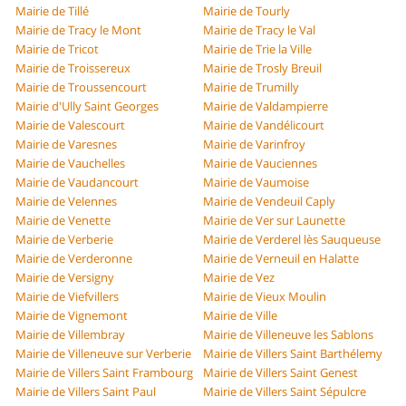
Mairie de Tillé
Mairie de Tourly
Mairie de Tracy le Mont
Mairie de Tracy le Val
Mairie de Tricot
Mairie de Trie la Ville
Mairie de Troissereux
Mairie de Trosly Breuil
Mairie de Troussencourt
Mairie de Trumilly
Mairie d'Ully Saint Georges
Mairie de Valdampierre
Mairie de Valescourt
Mairie de Vandélicourt
Mairie de Varesnes
Mairie de Varinfroy
Mairie de Vauchelles
Mairie de Vauciennes
Mairie de Vaudancourt
Mairie de Vaumoise
Mairie de Velennes
Mairie de Vendeuil Caply
Mairie de Venette
Mairie de Ver sur Launette
Mairie de Verberie
Mairie de Verderel lès Sauqueuse
Mairie de Verderonne
Mairie de Verneuil en Halatte
Mairie de Versigny
Mairie de Vez
Mairie de Viefvillers
Mairie de Vieux Moulin
Mairie de Vignemont
Mairie de Ville
Mairie de Villembray
Mairie de Villeneuve les Sablons
Mairie de Villeneuve sur Verberie
Mairie de Villers Saint Barthélemy
Mairie de Villers Saint Frambourg
Mairie de Villers Saint Genest
Mairie de Villers Saint Paul
Mairie de Villers Saint Sépulcre