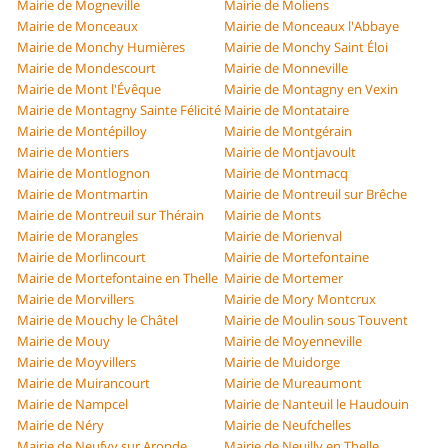
Mairie de Mogneville
Mairie de Moliens
Mairie de Monceaux
Mairie de Monceaux l'Abbaye
Mairie de Monchy Humières
Mairie de Monchy Saint Éloi
Mairie de Mondescourt
Mairie de Monneville
Mairie de Mont l'Évêque
Mairie de Montagny en Vexin
Mairie de Montagny Sainte Félicité
Mairie de Montataire
Mairie de Montépilloy
Mairie de Montgérain
Mairie de Montiers
Mairie de Montjavoult
Mairie de Montlognon
Mairie de Montmacq
Mairie de Montmartin
Mairie de Montreuil sur Brêche
Mairie de Montreuil sur Thérain
Mairie de Monts
Mairie de Morangles
Mairie de Morienval
Mairie de Morlincourt
Mairie de Mortefontaine
Mairie de Mortefontaine en Thelle
Mairie de Mortemer
Mairie de Morvillers
Mairie de Mory Montcrux
Mairie de Mouchy le Châtel
Mairie de Moulin sous Touvent
Mairie de Mouy
Mairie de Moyenneville
Mairie de Moyvillers
Mairie de Muidorge
Mairie de Muirancourt
Mairie de Mureaumont
Mairie de Nampcel
Mairie de Nanteuil le Haudouin
Mairie de Néry
Mairie de Neufchelles
Mairie de Neufvy sur Aronde
Mairie de Neuilly en Thelle