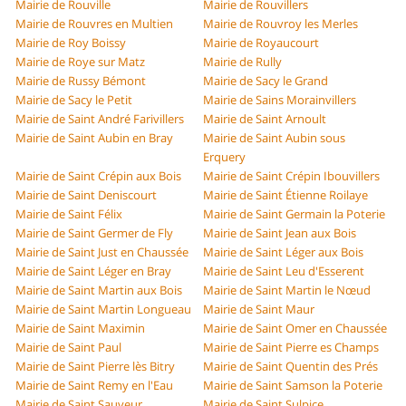
Mairie de Rouville
Mairie de Rouvillers
Mairie de Rouvres en Multien
Mairie de Rouvroy les Merles
Mairie de Roy Boissy
Mairie de Royaucourt
Mairie de Roye sur Matz
Mairie de Rully
Mairie de Russy Bémont
Mairie de Sacy le Grand
Mairie de Sacy le Petit
Mairie de Sains Morainvillers
Mairie de Saint André Farivillers
Mairie de Saint Arnoult
Mairie de Saint Aubin en Bray
Mairie de Saint Aubin sous
Erquery
Mairie de Saint Crépin aux Bois
Mairie de Saint Crépin Ibouvillers
Mairie de Saint Deniscourt
Mairie de Saint Étienne Roilaye
Mairie de Saint Félix
Mairie de Saint Germain la Poterie
Mairie de Saint Germer de Fly
Mairie de Saint Jean aux Bois
Mairie de Saint Just en Chaussée
Mairie de Saint Léger aux Bois
Mairie de Saint Léger en Bray
Mairie de Saint Leu d'Esserent
Mairie de Saint Martin aux Bois
Mairie de Saint Martin le Nœud
Mairie de Saint Martin Longueau
Mairie de Saint Maur
Mairie de Saint Maximin
Mairie de Saint Omer en Chaussée
Mairie de Saint Paul
Mairie de Saint Pierre es Champs
Mairie de Saint Pierre lès Bitry
Mairie de Saint Quentin des Prés
Mairie de Saint Remy en l'Eau
Mairie de Saint Samson la Poterie
Mairie de Saint Sauveur
Mairie de Saint Sulpice