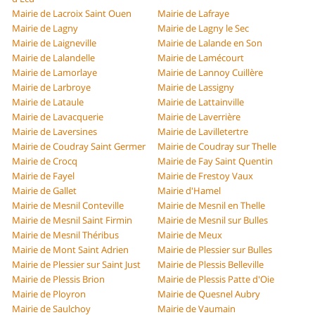
Mairie de Lacroix Saint Ouen
Mairie de Lafraye
Mairie de Lagny
Mairie de Lagny le Sec
Mairie de Laigneville
Mairie de Lalande en Son
Mairie de Lalandelle
Mairie de Lamécourt
Mairie de Lamorlaye
Mairie de Lannoy Cuillère
Mairie de Larbroye
Mairie de Lassigny
Mairie de Lataule
Mairie de Lattainville
Mairie de Lavacquerie
Mairie de Laverrière
Mairie de Laversines
Mairie de Lavilletertre
Mairie de Coudray Saint Germer
Mairie de Coudray sur Thelle
Mairie de Crocq
Mairie de Fay Saint Quentin
Mairie de Fayel
Mairie de Frestoy Vaux
Mairie de Gallet
Mairie d'Hamel
Mairie de Mesnil Conteville
Mairie de Mesnil en Thelle
Mairie de Mesnil Saint Firmin
Mairie de Mesnil sur Bulles
Mairie de Mesnil Théribus
Mairie de Meux
Mairie de Mont Saint Adrien
Mairie de Plessier sur Bulles
Mairie de Plessier sur Saint Just
Mairie de Plessis Belleville
Mairie de Plessis Brion
Mairie de Plessis Patte d'Oie
Mairie de Ployron
Mairie de Quesnel Aubry
Mairie de Saulchoy
Mairie de Vaumain