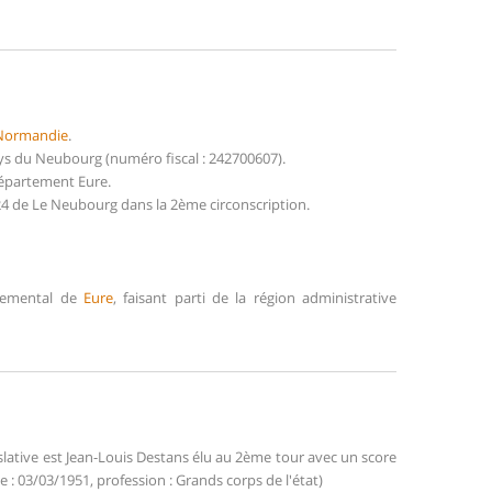
Normandie
.
s du Neubourg (numéro fiscal : 242700607).
département Eure.
24 de Le Neubourg dans la 2ème circonscription.
rtemental de
Eure
, faisant parti de la région administrative
slative est Jean-Louis Destans élu au 2ème tour avec un score
e : 03/03/1951, profession : Grands corps de l'état)