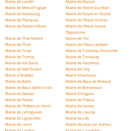
Mairie de Landin
Mairie de Manoir
Mairie de Mesnil Fuguet
Mairie de Mesnil Jourdain
Mairie de Neubourg
Mairie de Noyer en Ouche
Mairie de Planquay
Mairie de Plessis Grohan
Mairie de Plessis Hébert
Mairie de Plessis Sainte
Opportune
Mairie de Theil Nolent
Mairie de Thil
Mairie de Thuit
Mairie de Tilleul Lambert
Mairie de Torpt
Mairie de Tremblay Omonville
Mairie de Troncq
Mairie de Tronquay
Mairie de Val David
Mairie de Vaudreuil
Mairie de Vieil Évreux
Mairie de Léry
Mairie d'Andelys
Mairie d'Authieux
Mairie de Barils
Mairie de Baux de Breteuil
Mairie de Baux Sainte Croix
Mairie de Bottereaux
Mairie de Damps
Mairie d'Hogues
Mairie de Places
Mairie de Préaux
Mairie de Thilliers en Vexin
Mairie de Ventes
Mairie de Letteguives
Mairie de Lieurey
Mairie de Lignerolles
Mairie de Lilly
Mairie de Lisors
Mairie de Livet sur Authou
Mairie de Lorleau
Mairie de Louversey