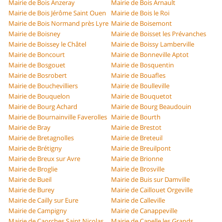
Mairie de Bois Anzeray
Mairie de Bois Arnault
Mairie de Bois Jérôme Saint Ouen
Mairie de Bois le Roi
Mairie de Bois Normand près Lyre
Mairie de Boisemont
Mairie de Boisney
Mairie de Boisset les Prévanches
Mairie de Boissey le Châtel
Mairie de Boissy Lamberville
Mairie de Boncourt
Mairie de Bonneville Aptot
Mairie de Bosgouet
Mairie de Bosquentin
Mairie de Bosrobert
Mairie de Bouafles
Mairie de Bouchevilliers
Mairie de Boulleville
Mairie de Bouquelon
Mairie de Bouquetot
Mairie de Bourg Achard
Mairie de Bourg Beaudouin
Mairie de Bournainville Faverolles
Mairie de Bourth
Mairie de Bray
Mairie de Brestot
Mairie de Bretagnolles
Mairie de Breteuil
Mairie de Brétigny
Mairie de Breuilpont
Mairie de Breux sur Avre
Mairie de Brionne
Mairie de Broglie
Mairie de Brosville
Mairie de Bueil
Mairie de Buis sur Damville
Mairie de Burey
Mairie de Caillouet Orgeville
Mairie de Cailly sur Eure
Mairie de Calleville
Mairie de Campigny
Mairie de Canappeville
Mairie de Caorches Saint Nicolas
Mairie de Capelle les Grands