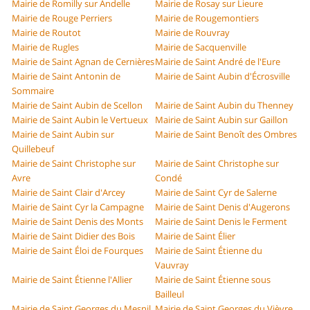
Mairie de Romilly sur Andelle
Mairie de Rosay sur Lieure
Mairie de Rouge Perriers
Mairie de Rougemontiers
Mairie de Routot
Mairie de Rouvray
Mairie de Rugles
Mairie de Sacquenville
Mairie de Saint Agnan de Cernières
Mairie de Saint André de l'Eure
Mairie de Saint Antonin de
Mairie de Saint Aubin d'Écrosville
Sommaire
Mairie de Saint Aubin de Scellon
Mairie de Saint Aubin du Thenney
Mairie de Saint Aubin le Vertueux
Mairie de Saint Aubin sur Gaillon
Mairie de Saint Aubin sur
Mairie de Saint Benoît des Ombres
Quillebeuf
Mairie de Saint Christophe sur
Mairie de Saint Christophe sur
Avre
Condé
Mairie de Saint Clair d'Arcey
Mairie de Saint Cyr de Salerne
Mairie de Saint Cyr la Campagne
Mairie de Saint Denis d'Augerons
Mairie de Saint Denis des Monts
Mairie de Saint Denis le Ferment
Mairie de Saint Didier des Bois
Mairie de Saint Élier
Mairie de Saint Éloi de Fourques
Mairie de Saint Étienne du
Vauvray
Mairie de Saint Étienne l'Allier
Mairie de Saint Étienne sous
Bailleul
Mairie de Saint Georges du Mesnil
Mairie de Saint Georges du Vièvre