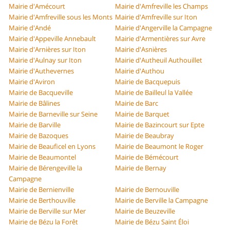
Mairie d'Amécourt
Mairie d'Amfreville les Champs
Mairie d'Amfreville sous les Monts
Mairie d'Amfreville sur Iton
Mairie d'Andé
Mairie d'Angerville la Campagne
Mairie d'Appeville Annebault
Mairie d'Armentières sur Avre
Mairie d'Arnières sur Iton
Mairie d'Asnières
Mairie d'Aulnay sur Iton
Mairie d'Autheuil Authouillet
Mairie d'Authevernes
Mairie d'Authou
Mairie d'Aviron
Mairie de Bacquepuis
Mairie de Bacqueville
Mairie de Bailleul la Vallée
Mairie de Bâlines
Mairie de Barc
Mairie de Barneville sur Seine
Mairie de Barquet
Mairie de Barville
Mairie de Bazincourt sur Epte
Mairie de Bazoques
Mairie de Beaubray
Mairie de Beauficel en Lyons
Mairie de Beaumont le Roger
Mairie de Beaumontel
Mairie de Bémécourt
Mairie de Bérengeville la
Mairie de Bernay
Campagne
Mairie de Bernienville
Mairie de Bernouville
Mairie de Berthouville
Mairie de Berville la Campagne
Mairie de Berville sur Mer
Mairie de Beuzeville
Mairie de Bézu la Forêt
Mairie de Bézu Saint Éloi