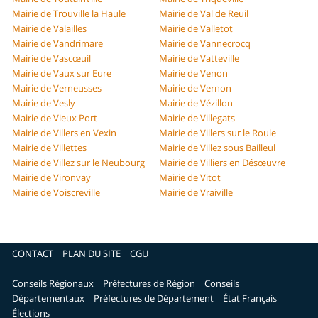
Mairie de Trouville la Haule
Mairie de Val de Reuil
Mairie de Valailles
Mairie de Valletot
Mairie de Vandrimare
Mairie de Vannecrocq
Mairie de Vascœuil
Mairie de Vatteville
Mairie de Vaux sur Eure
Mairie de Venon
Mairie de Verneusses
Mairie de Vernon
Mairie de Vesly
Mairie de Vézillon
Mairie de Vieux Port
Mairie de Villegats
Mairie de Villers en Vexin
Mairie de Villers sur le Roule
Mairie de Villettes
Mairie de Villez sous Bailleul
Mairie de Villez sur le Neubourg
Mairie de Villiers en Désœuvre
Mairie de Vironvay
Mairie de Vitot
Mairie de Voiscreville
Mairie de Vraiville
CONTACT
PLAN DU SITE
CGU
Conseils Régionaux
Préfectures de Région
Conseils
Départementaux
Préfectures de Département
État Français
Élections