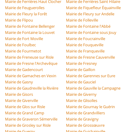
Mairie de Ferrières Haut Clocher
Mairie de Ferrières Saint Hilaire
Mairie de Feuguerolles
Mairie de Fiquefleur Équainville
Mairie de Fleury la Forêt
Mairie de Fleury sur Andelle
Mairie de Flipou
Mairie de Folleville
Mairie de Fontaine Bellenger
Mairie de Fontaine l'Abbé
Mairie de Fontaine la Louvet
Mairie de Fontaine sous Jouy
Mairie de Fort Moville
Mairie de Foucrainville
Mairie de Foulbec
Mairie de Fouqueville
Mairie de Fourmetot
Mairie de Franqueville
Mairie de Freneuse sur Risle
Mairie de Fresne Cauverville
Mairie de Fresne l'Archevêque
Mairie de Fresney
Mairie de Gadencourt
Mairie de Gaillon
Mairie de Gamaches en Vexin
Mairie de Garennes sur Eure
Mairie de Gasny
Mairie de Gauciel
Mairie de Gaudreville la Rivière
Mairie de Gauville la Campagne
Mairie de Gisors
Mairie de Giverny
Mairie de Giverville
Mairie de Glisolles
Mairie de Glos sur Risle
Mairie de Gournay le Guérin
Mairie de Grand Camp
Mairie de Grandvilliers
Mairie de Graveron Sémerville
Mairie de Gravigny
Mairie de Grosley sur Risle
Mairie de Grossœuvre
Mairie de Guerny
Mairie de Guichainville