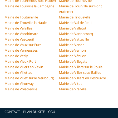
Mairie de Tournedos Bois Hubert
Mairie de Tourneville
Mairie de Tourville la Campagne
Mairie de Tourville sur Pont
Audemer
Mairie de Toutainville
Mairie de Triqueville
Mairie de Trouville la Haule
Mairie de Val de Reuil
Mairie de Valailles
Mairie de Valletot
Mairie de Vandrimare
Mairie de Vannecrocq
Mairie de Vascœuil
Mairie de Vatteville
Mairie de Vaux sur Eure
Mairie de Venon
Mairie de Verneusses
Mairie de Vernon
Mairie de Vesly
Mairie de Vézillon
Mairie de Vieux Port
Mairie de Villegats
Mairie de Villers en Vexin
Mairie de Villers sur le Roule
Mairie de Villettes
Mairie de Villez sous Bailleul
Mairie de Villez sur le Neubourg
Mairie de Villiers en Désœuvre
Mairie de Vironvay
Mairie de Vitot
Mairie de Voiscreville
Mairie de Vraiville
CONTACT
PLAN DU SITE
CGU