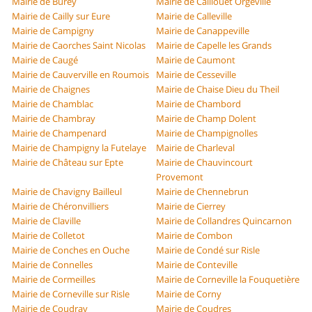
Mairie de Burey
Mairie de Caillouet Orgeville
Mairie de Cailly sur Eure
Mairie de Calleville
Mairie de Campigny
Mairie de Canappeville
Mairie de Caorches Saint Nicolas
Mairie de Capelle les Grands
Mairie de Caugé
Mairie de Caumont
Mairie de Cauverville en Roumois
Mairie de Cesseville
Mairie de Chaignes
Mairie de Chaise Dieu du Theil
Mairie de Chamblac
Mairie de Chambord
Mairie de Chambray
Mairie de Champ Dolent
Mairie de Champenard
Mairie de Champignolles
Mairie de Champigny la Futelaye
Mairie de Charleval
Mairie de Château sur Epte
Mairie de Chauvincourt
Provemont
Mairie de Chavigny Bailleul
Mairie de Chennebrun
Mairie de Chéronvilliers
Mairie de Cierrey
Mairie de Claville
Mairie de Collandres Quincarnon
Mairie de Colletot
Mairie de Combon
Mairie de Conches en Ouche
Mairie de Condé sur Risle
Mairie de Connelles
Mairie de Conteville
Mairie de Cormeilles
Mairie de Corneville la Fouquetière
Mairie de Corneville sur Risle
Mairie de Corny
Mairie de Coudray
Mairie de Coudres