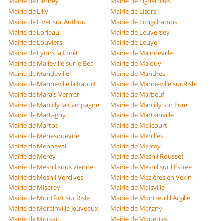
Mairie de Lieurey
Mairie de Lignerolles
Mairie de Lilly
Mairie de Lisors
Mairie de Livet sur Authou
Mairie de Longchamps
Mairie de Lorleau
Mairie de Louversey
Mairie de Louviers
Mairie de Louye
Mairie de Lyons la Forêt
Mairie de Mainneville
Mairie de Malleville sur le Bec
Mairie de Malouy
Mairie de Mandeville
Mairie de Mandres
Mairie de Manneville la Raoult
Mairie de Manneville sur Risle
Mairie de Marais Vernier
Mairie de Marbeuf
Mairie de Marcilly la Campagne
Mairie de Marcilly sur Eure
Mairie de Martagny
Mairie de Martainville
Mairie de Martot
Mairie de Mélicourt
Mairie de Ménesqueville
Mairie de Ménilles
Mairie de Menneval
Mairie de Mercey
Mairie de Merey
Mairie de Mesnil Rousset
Mairie de Mesnil sous Vienne
Mairie de Mesnil sur l'Estrée
Mairie de Mesnil Verclives
Mairie de Mézières en Vexin
Mairie de Miserey
Mairie de Moisville
Mairie de Montfort sur Risle
Mairie de Montreuil l'Argillé
Mairie de Morainville Jouveaux
Mairie de Morgny
Mairie de Morsan
Mairie de Mouettes