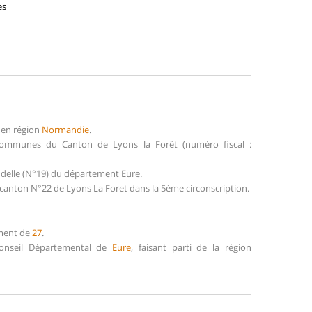
es
 en région
Normandie
.
communes du Canton de Lyons la Forêt (numéro fiscal :
ndelle (N°19) du département Eure.
 canton N°22 de Lyons La Foret dans la 5ème circonscription.
ement de
27
.
 Conseil Départemental de
Eure
, faisant parti de la région