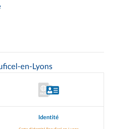
e
uficel-en-Lyons
Identité
Carte d'identité Beauficel-en-Lyons