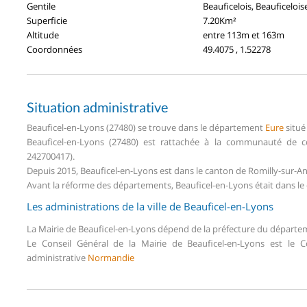
Gentile
Beauficelois, Beauficelois
Superficie
7.20Km²
Altitude
entre 113m et 163m
Coordonnées
49.4075 , 1.52278
Situation administrative
Beauficel-en-Lyons (27480) se trouve dans le département
Eure
situé
Beauficel-en-Lyons (27480) est rattachée à la communauté de 
242700417).
Depuis 2015, Beauficel-en-Lyons est dans le canton de Romilly-sur-A
Avant la réforme des départements, Beauficel-en-Lyons était dans le
Les administrations de la ville de Beauficel-en-Lyons
La Mairie de Beauficel-en-Lyons dépend de la préfecture du départ
Le Conseil Général de la Mairie de Beauficel-en-Lyons est le
administrative
Normandie