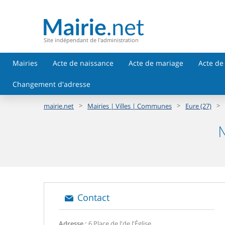
Site indépendant de l'administration
Mairies
Acte de naissance
Acte de mariage
Acte de
Changement d'adresse
>
>
>
mairie.net
Mairies | Villes | Communes
Eure (27)
M
Contact
Adresse :
6 Place de l'de l'Église