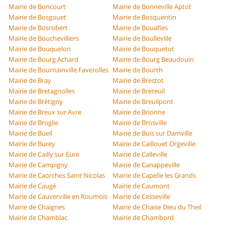
Mairie de Boncourt
Mairie de Bonneville Aptot
Mairie de Bosgouet
Mairie de Bosquentin
Mairie de Bosrobert
Mairie de Bouafles
Mairie de Bouchevilliers
Mairie de Boulleville
Mairie de Bouquelon
Mairie de Bouquetot
Mairie de Bourg Achard
Mairie de Bourg Beaudouin
Mairie de Bournainville Faverolles
Mairie de Bourth
Mairie de Bray
Mairie de Brestot
Mairie de Bretagnolles
Mairie de Breteuil
Mairie de Brétigny
Mairie de Breuilpont
Mairie de Breux sur Avre
Mairie de Brionne
Mairie de Broglie
Mairie de Brosville
Mairie de Bueil
Mairie de Buis sur Damville
Mairie de Burey
Mairie de Caillouet Orgeville
Mairie de Cailly sur Eure
Mairie de Calleville
Mairie de Campigny
Mairie de Canappeville
Mairie de Caorches Saint Nicolas
Mairie de Capelle les Grands
Mairie de Caugé
Mairie de Caumont
Mairie de Cauverville en Roumois
Mairie de Cesseville
Mairie de Chaignes
Mairie de Chaise Dieu du Theil
Mairie de Chamblac
Mairie de Chambord