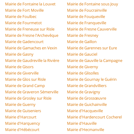
Mairie de Fontaine la Louvet
Mairie de Fontaine sous Jouy
Mairie de Fort Moville
Mairie de Foucrainville
Mairie de Foulbec
Mairie de Fouqueville
Mairie de Fourmetot
Mairie de Franqueville
Mairie de Freneuse sur Risle
Mairie de Fresne Cauverville
Mairie de Fresne l'Archevêque
Mairie de Fresney
Mairie de Gadencourt
Mairie de Gaillon
Mairie de Gamaches en Vexin
Mairie de Garennes sur Eure
Mairie de Gasny
Mairie de Gauciel
Mairie de Gaudreville la Rivière
Mairie de Gauville la Campagne
Mairie de Gisors
Mairie de Giverny
Mairie de Giverville
Mairie de Glisolles
Mairie de Glos sur Risle
Mairie de Gournay le Guérin
Mairie de Grand Camp
Mairie de Grandvilliers
Mairie de Graveron Sémerville
Mairie de Gravigny
Mairie de Grosley sur Risle
Mairie de Grossœuvre
Mairie de Guerny
Mairie de Guichainville
Mairie de Guiseniers
Mairie d'Hacqueville
Mairie d'Harcourt
Mairie d'Hardencourt Cocherel
Mairie d'Harquency
Mairie d'Hauville
Mairie d'Hébécourt
Mairie d'Hecmanville