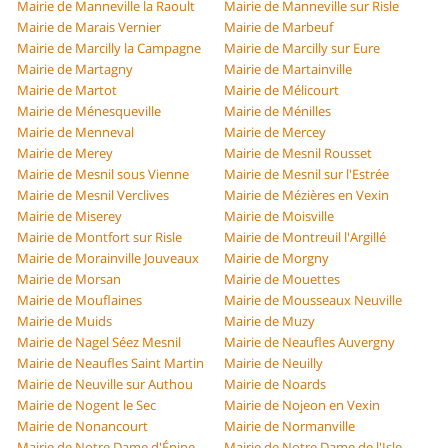
Mairie de Manneville la Raoult
Mairie de Manneville sur Risle
Mairie de Marais Vernier
Mairie de Marbeuf
Mairie de Marcilly la Campagne
Mairie de Marcilly sur Eure
Mairie de Martagny
Mairie de Martainville
Mairie de Martot
Mairie de Mélicourt
Mairie de Ménesqueville
Mairie de Ménilles
Mairie de Menneval
Mairie de Mercey
Mairie de Merey
Mairie de Mesnil Rousset
Mairie de Mesnil sous Vienne
Mairie de Mesnil sur l'Estrée
Mairie de Mesnil Verclives
Mairie de Mézières en Vexin
Mairie de Miserey
Mairie de Moisville
Mairie de Montfort sur Risle
Mairie de Montreuil l'Argillé
Mairie de Morainville Jouveaux
Mairie de Morgny
Mairie de Morsan
Mairie de Mouettes
Mairie de Mouflaines
Mairie de Mousseaux Neuville
Mairie de Muids
Mairie de Muzy
Mairie de Nagel Séez Mesnil
Mairie de Neaufles Auvergny
Mairie de Neaufles Saint Martin
Mairie de Neuilly
Mairie de Neuville sur Authou
Mairie de Noards
Mairie de Nogent le Sec
Mairie de Nojeon en Vexin
Mairie de Nonancourt
Mairie de Normanville
Mairie de Notre Dame d'Épine
Mairie de Notre Dame de l'Isle