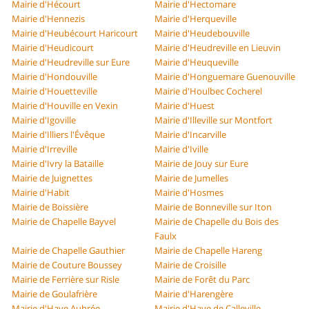
Mairie d'Hécourt
Mairie d'Hectomare
Mairie d'Hennezis
Mairie d'Herqueville
Mairie d'Heubécourt Haricourt
Mairie d'Heudebouville
Mairie d'Heudicourt
Mairie d'Heudreville en Lieuvin
Mairie d'Heudreville sur Eure
Mairie d'Heuqueville
Mairie d'Hondouville
Mairie d'Honguemare Guenouville
Mairie d'Houetteville
Mairie d'Houlbec Cocherel
Mairie d'Houville en Vexin
Mairie d'Huest
Mairie d'Igoville
Mairie d'Illeville sur Montfort
Mairie d'Illiers l'Évêque
Mairie d'Incarville
Mairie d'Irreville
Mairie d'Iville
Mairie d'Ivry la Bataille
Mairie de Jouy sur Eure
Mairie de Juignettes
Mairie de Jumelles
Mairie d'Habit
Mairie d'Hosmes
Mairie de Boissière
Mairie de Bonneville sur Iton
Mairie de Chapelle Bayvel
Mairie de Chapelle du Bois des
Faulx
Mairie de Chapelle Gauthier
Mairie de Chapelle Hareng
Mairie de Couture Boussey
Mairie de Croisille
Mairie de Ferrière sur Risle
Mairie de Forêt du Parc
Mairie de Goulafrière
Mairie d'Harengère
Mairie d'Haye Aubrée
Mairie d'Haye de Calleville