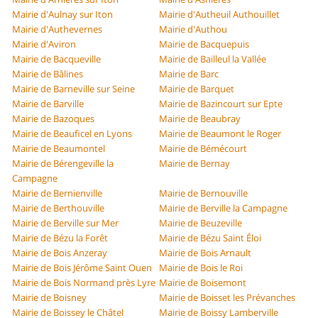
Mairie d'Aulnay sur Iton
Mairie d'Autheuil Authouillet
Mairie d'Authevernes
Mairie d'Authou
Mairie d'Aviron
Mairie de Bacquepuis
Mairie de Bacqueville
Mairie de Bailleul la Vallée
Mairie de Bâlines
Mairie de Barc
Mairie de Barneville sur Seine
Mairie de Barquet
Mairie de Barville
Mairie de Bazincourt sur Epte
Mairie de Bazoques
Mairie de Beaubray
Mairie de Beauficel en Lyons
Mairie de Beaumont le Roger
Mairie de Beaumontel
Mairie de Bémécourt
Mairie de Bérengeville la
Mairie de Bernay
Campagne
Mairie de Bernienville
Mairie de Bernouville
Mairie de Berthouville
Mairie de Berville la Campagne
Mairie de Berville sur Mer
Mairie de Beuzeville
Mairie de Bézu la Forêt
Mairie de Bézu Saint Éloi
Mairie de Bois Anzeray
Mairie de Bois Arnault
Mairie de Bois Jérôme Saint Ouen
Mairie de Bois le Roi
Mairie de Bois Normand près Lyre
Mairie de Boisemont
Mairie de Boisney
Mairie de Boisset les Prévanches
Mairie de Boissey le Châtel
Mairie de Boissy Lamberville