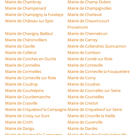
Mairie de Chambray
Mairie de Champ Dolent
Mairie de Champenard
Mairie de Champignolles
Mairie de Champigny la Futelaye
Mairie de Charleval
Mairie de Château sur Epte
Mairie de Chauvincourt
Provemont
Mairie de Chavigny Bailleul
Mairie de Chennebrun
Mairie de Chéronvilliers
Mairie de Cierrey
Mairie de Claville
Mairie de Collandres Quincarnon
Mairie de Colletot
Mairie de Combon
Mairie de Conches en Ouche
Mairie de Condé sur Risle
Mairie de Connelles
Mairie de Conteville
Mairie de Cormeilles
Mairie de Corneville la Fouquetière
Mairie de Corneville sur Risle
Mairie de Corny
Mairie de Coudray
Mairie de Coudres
Mairie de Courbépine
Mairie de Courcelles sur Seine
Mairie de Courdemanche
Mairie de Courteilles
Mairie de Crasville
Mairie de Crestot
Mairie de Criquebeuf la Campagne
Mairie de Criquebeuf sur Seine
Mairie de Croisy sur Eure
Mairie de Crosville la Vieille
Mairie de Croth
Mairie de Cuverville
Mairie de Dangu
Mairie de Dardez
Mairie de Daubeuf la Campagne
Mairie de Daubeuf près Vatteville