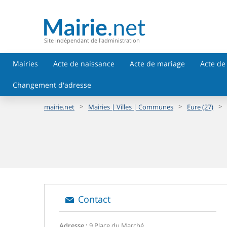
Site indépendant de l'administration
Mairies
Acte de naissance
Acte de mariage
Acte de
Changement d'adresse
>
>
>
mairie.net
Mairies | Villes | Communes
Eure (27)
Contact
Adresse :
9 Place du Marché