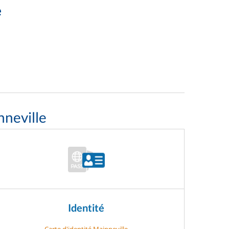
e
nneville
Identité
Carte d'identité Mainneville