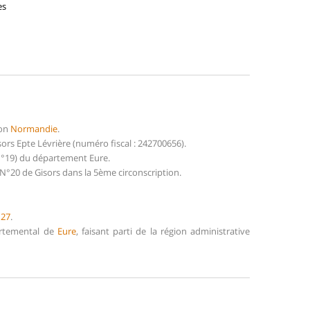
es
ion
Normandie
.
rs Epte Lévrière (numéro fiscal : 242700656).
(N°19) du département Eure.
N°20 de Gisors dans la 5ème circonscription.
e
27
.
partemental de
Eure
, faisant parti de la région administrative