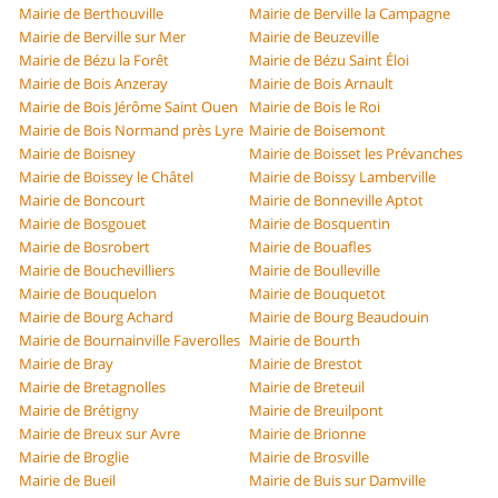
Mairie de Berthouville
Mairie de Berville la Campagne
Mairie de Berville sur Mer
Mairie de Beuzeville
Mairie de Bézu la Forêt
Mairie de Bézu Saint Éloi
Mairie de Bois Anzeray
Mairie de Bois Arnault
Mairie de Bois Jérôme Saint Ouen
Mairie de Bois le Roi
Mairie de Bois Normand près Lyre
Mairie de Boisemont
Mairie de Boisney
Mairie de Boisset les Prévanches
Mairie de Boissey le Châtel
Mairie de Boissy Lamberville
Mairie de Boncourt
Mairie de Bonneville Aptot
Mairie de Bosgouet
Mairie de Bosquentin
Mairie de Bosrobert
Mairie de Bouafles
Mairie de Bouchevilliers
Mairie de Boulleville
Mairie de Bouquelon
Mairie de Bouquetot
Mairie de Bourg Achard
Mairie de Bourg Beaudouin
Mairie de Bournainville Faverolles
Mairie de Bourth
Mairie de Bray
Mairie de Brestot
Mairie de Bretagnolles
Mairie de Breteuil
Mairie de Brétigny
Mairie de Breuilpont
Mairie de Breux sur Avre
Mairie de Brionne
Mairie de Broglie
Mairie de Brosville
Mairie de Bueil
Mairie de Buis sur Damville