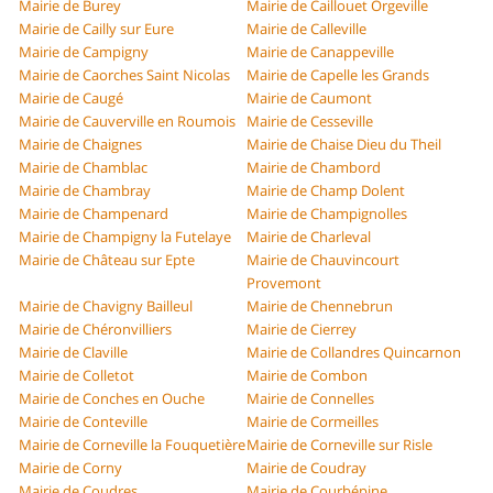
Mairie de Burey
Mairie de Caillouet Orgeville
Mairie de Cailly sur Eure
Mairie de Calleville
Mairie de Campigny
Mairie de Canappeville
Mairie de Caorches Saint Nicolas
Mairie de Capelle les Grands
Mairie de Caugé
Mairie de Caumont
Mairie de Cauverville en Roumois
Mairie de Cesseville
Mairie de Chaignes
Mairie de Chaise Dieu du Theil
Mairie de Chamblac
Mairie de Chambord
Mairie de Chambray
Mairie de Champ Dolent
Mairie de Champenard
Mairie de Champignolles
Mairie de Champigny la Futelaye
Mairie de Charleval
Mairie de Château sur Epte
Mairie de Chauvincourt
Provemont
Mairie de Chavigny Bailleul
Mairie de Chennebrun
Mairie de Chéronvilliers
Mairie de Cierrey
Mairie de Claville
Mairie de Collandres Quincarnon
Mairie de Colletot
Mairie de Combon
Mairie de Conches en Ouche
Mairie de Connelles
Mairie de Conteville
Mairie de Cormeilles
Mairie de Corneville la Fouquetière
Mairie de Corneville sur Risle
Mairie de Corny
Mairie de Coudray
Mairie de Coudres
Mairie de Courbépine