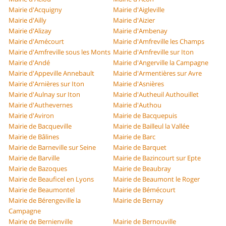
Mairie d'Acquigny
Mairie d'Aigleville
Mairie d'Ailly
Mairie d'Aizier
Mairie d'Alizay
Mairie d'Ambenay
Mairie d'Amécourt
Mairie d'Amfreville les Champs
Mairie d'Amfreville sous les Monts
Mairie d'Amfreville sur Iton
Mairie d'Andé
Mairie d'Angerville la Campagne
Mairie d'Appeville Annebault
Mairie d'Armentières sur Avre
Mairie d'Arnières sur Iton
Mairie d'Asnières
Mairie d'Aulnay sur Iton
Mairie d'Autheuil Authouillet
Mairie d'Authevernes
Mairie d'Authou
Mairie d'Aviron
Mairie de Bacquepuis
Mairie de Bacqueville
Mairie de Bailleul la Vallée
Mairie de Bâlines
Mairie de Barc
Mairie de Barneville sur Seine
Mairie de Barquet
Mairie de Barville
Mairie de Bazincourt sur Epte
Mairie de Bazoques
Mairie de Beaubray
Mairie de Beauficel en Lyons
Mairie de Beaumont le Roger
Mairie de Beaumontel
Mairie de Bémécourt
Mairie de Bérengeville la
Mairie de Bernay
Campagne
Mairie de Bernienville
Mairie de Bernouville