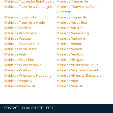
Mairie de Tournedos Bois Hubert
Mairie de Tourneville
Mairie de Tourville la Campagne
Mairie de Tourville sur Pont
Audemer
Mairie de Toutainville
Mairie de Triqueville
Mairie de Trouville la Haule
Mairie de Val de Reuil
Mairie de Valailles
Mairie de Valletot
Mairie de Vandrimare
Mairie de Vannecrocq
Mairie de Vascœuil
Mairie de Vatteville
Mairie de Vaux sur Eure
Mairie de Venon
Mairie de Verneusses
Mairie de Vernon
Mairie de Vesly
Mairie de Vézillon
Mairie de Vieux Port
Mairie de Villegats
Mairie de Villers en Vexin
Mairie de Villers sur le Roule
Mairie de Villettes
Mairie de Villez sous Bailleul
Mairie de Villez sur le Neubourg
Mairie de Villiers en Désœuvre
Mairie de Vironvay
Mairie de Vitot
Mairie de Voiscreville
Mairie de Vraiville
CONTACT
PLAN DU SITE
CGU