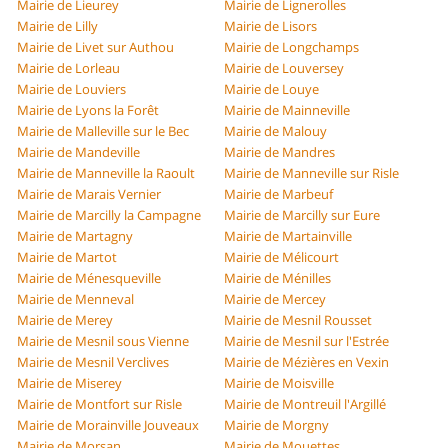
Mairie de Lieurey
Mairie de Lignerolles
Mairie de Lilly
Mairie de Lisors
Mairie de Livet sur Authou
Mairie de Longchamps
Mairie de Lorleau
Mairie de Louversey
Mairie de Louviers
Mairie de Louye
Mairie de Lyons la Forêt
Mairie de Mainneville
Mairie de Malleville sur le Bec
Mairie de Malouy
Mairie de Mandeville
Mairie de Mandres
Mairie de Manneville la Raoult
Mairie de Manneville sur Risle
Mairie de Marais Vernier
Mairie de Marbeuf
Mairie de Marcilly la Campagne
Mairie de Marcilly sur Eure
Mairie de Martagny
Mairie de Martainville
Mairie de Martot
Mairie de Mélicourt
Mairie de Ménesqueville
Mairie de Ménilles
Mairie de Menneval
Mairie de Mercey
Mairie de Merey
Mairie de Mesnil Rousset
Mairie de Mesnil sous Vienne
Mairie de Mesnil sur l'Estrée
Mairie de Mesnil Verclives
Mairie de Mézières en Vexin
Mairie de Miserey
Mairie de Moisville
Mairie de Montfort sur Risle
Mairie de Montreuil l'Argillé
Mairie de Morainville Jouveaux
Mairie de Morgny
Mairie de Morsan
Mairie de Mouettes