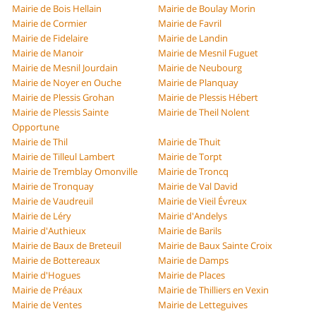
Mairie de Bois Hellain
Mairie de Boulay Morin
Mairie de Cormier
Mairie de Favril
Mairie de Fidelaire
Mairie de Landin
Mairie de Manoir
Mairie de Mesnil Fuguet
Mairie de Mesnil Jourdain
Mairie de Neubourg
Mairie de Noyer en Ouche
Mairie de Planquay
Mairie de Plessis Grohan
Mairie de Plessis Hébert
Mairie de Plessis Sainte
Mairie de Theil Nolent
Opportune
Mairie de Thil
Mairie de Thuit
Mairie de Tilleul Lambert
Mairie de Torpt
Mairie de Tremblay Omonville
Mairie de Troncq
Mairie de Tronquay
Mairie de Val David
Mairie de Vaudreuil
Mairie de Vieil Évreux
Mairie de Léry
Mairie d'Andelys
Mairie d'Authieux
Mairie de Barils
Mairie de Baux de Breteuil
Mairie de Baux Sainte Croix
Mairie de Bottereaux
Mairie de Damps
Mairie d'Hogues
Mairie de Places
Mairie de Préaux
Mairie de Thilliers en Vexin
Mairie de Ventes
Mairie de Letteguives