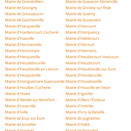
Mairie de Grandvilliers
Mairie de Graveron Sémerville
Mairie de Gravigny
Mairie de Grosley sur Risle
Mairie de Grossœuvre
Mairie de Guerny
Mairie de Guichainville
Mairie de Guiseniers
Mairie d'Hacqueville
Mairie d'Harcourt
Mairie d'Hardencourt Cocherel
Mairie d'Harquency
Mairie d'Hauville
Mairie d'Hébécourt
Mairie d'Hecmanville
Mairie d'Hécourt
Mairie d'Hectomare
Mairie d'Hennezis
Mairie d'Herqueville
Mairie d'Heubécourt Haricourt
Mairie d'Heudebouville
Mairie d'Heudicourt
Mairie d'Heudreville en Lieuvin
Mairie d'Heudreville sur Eure
Mairie d'Heuqueville
Mairie d'Hondouville
Mairie d'Honguemare Guenouville
Mairie d'Houetteville
Mairie d'Houlbec Cocherel
Mairie d'Houville en Vexin
Mairie d'Huest
Mairie d'Igoville
Mairie d'Illeville sur Montfort
Mairie d'Illiers l'Évêque
Mairie d'Incarville
Mairie d'Irreville
Mairie d'Iville
Mairie d'Ivry la Bataille
Mairie de Jouy sur Eure
Mairie de Juignettes
Mairie de Jumelles
Mairie d'Habit
Mairie d'Hosmes
Mairie de Boissière