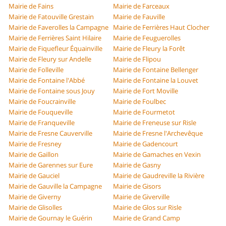
Mairie de Fains
Mairie de Farceaux
Mairie de Fatouville Grestain
Mairie de Fauville
Mairie de Faverolles la Campagne
Mairie de Ferrières Haut Clocher
Mairie de Ferrières Saint Hilaire
Mairie de Feuguerolles
Mairie de Fiquefleur Équainville
Mairie de Fleury la Forêt
Mairie de Fleury sur Andelle
Mairie de Flipou
Mairie de Folleville
Mairie de Fontaine Bellenger
Mairie de Fontaine l'Abbé
Mairie de Fontaine la Louvet
Mairie de Fontaine sous Jouy
Mairie de Fort Moville
Mairie de Foucrainville
Mairie de Foulbec
Mairie de Fouqueville
Mairie de Fourmetot
Mairie de Franqueville
Mairie de Freneuse sur Risle
Mairie de Fresne Cauverville
Mairie de Fresne l'Archevêque
Mairie de Fresney
Mairie de Gadencourt
Mairie de Gaillon
Mairie de Gamaches en Vexin
Mairie de Garennes sur Eure
Mairie de Gasny
Mairie de Gauciel
Mairie de Gaudreville la Rivière
Mairie de Gauville la Campagne
Mairie de Gisors
Mairie de Giverny
Mairie de Giverville
Mairie de Glisolles
Mairie de Glos sur Risle
Mairie de Gournay le Guérin
Mairie de Grand Camp