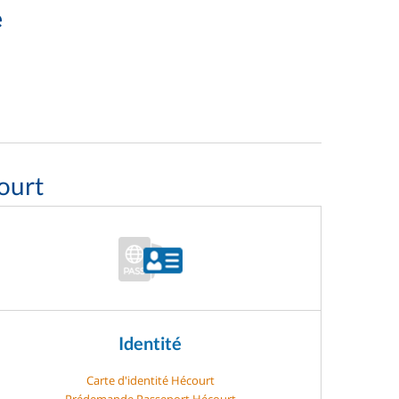
e
ourt
Identité
Carte d'identité Hécourt
Prédemande Passeport Hécourt