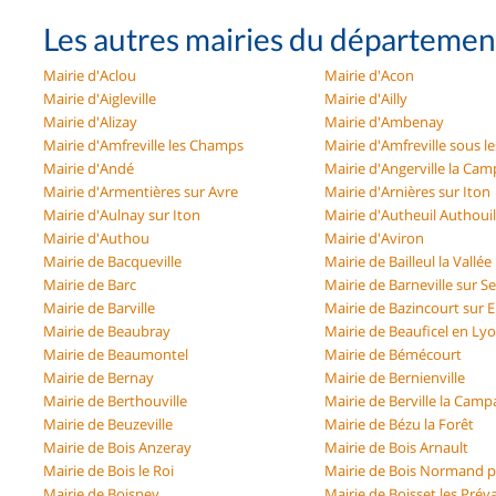
Les autres mairies du départemen
Mairie d'Aclou
Mairie d'Acon
Mairie d'Aigleville
Mairie d'Ailly
Mairie d'Alizay
Mairie d'Ambenay
Mairie d'Amfreville les Champs
Mairie d'Amfreville sous l
Mairie d'Andé
Mairie d'Angerville la Ca
Mairie d'Armentières sur Avre
Mairie d'Arnières sur Iton
Mairie d'Aulnay sur Iton
Mairie d'Autheuil Authouil
Mairie d'Authou
Mairie d'Aviron
Mairie de Bacqueville
Mairie de Bailleul la Vallée
Mairie de Barc
Mairie de Barneville sur S
Mairie de Barville
Mairie de Bazincourt sur 
Mairie de Beaubray
Mairie de Beauficel en Ly
Mairie de Beaumontel
Mairie de Bémécourt
Mairie de Bernay
Mairie de Bernienville
Mairie de Berthouville
Mairie de Berville la Cam
Mairie de Beuzeville
Mairie de Bézu la Forêt
Mairie de Bois Anzeray
Mairie de Bois Arnault
Mairie de Bois le Roi
Mairie de Bois Normand p
Mairie de Boisney
Mairie de Boisset les Pré