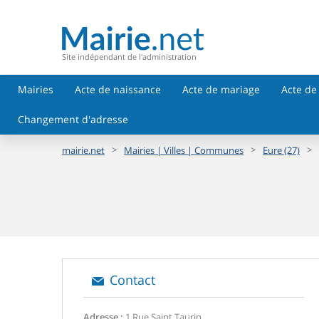
Site indépendant de l'administration
Mairies
Acte de naissance
Acte de mariage
Acte de
Changement d'adresse
>
>
>
mairie.net
Mairies | Villes | Communes
Eure (27)
Contact
Adresse :
1 Rue Saint Taurin