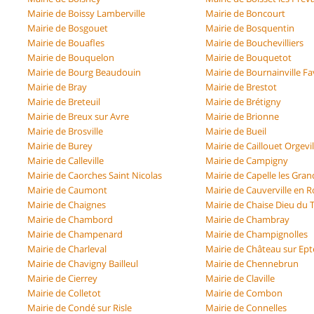
Mairie de Boissy Lamberville
Mairie de Boncourt
Mairie de Bosgouet
Mairie de Bosquentin
Mairie de Bouafles
Mairie de Bouchevilliers
Mairie de Bouquelon
Mairie de Bouquetot
Mairie de Bourg Beaudouin
Mairie de Bournainville Fa
Mairie de Bray
Mairie de Brestot
Mairie de Breteuil
Mairie de Brétigny
Mairie de Breux sur Avre
Mairie de Brionne
Mairie de Brosville
Mairie de Bueil
Mairie de Burey
Mairie de Caillouet Orgevil
Mairie de Calleville
Mairie de Campigny
Mairie de Caorches Saint Nicolas
Mairie de Capelle les Gran
Mairie de Caumont
Mairie de Cauverville en 
Mairie de Chaignes
Mairie de Chaise Dieu du T
Mairie de Chambord
Mairie de Chambray
Mairie de Champenard
Mairie de Champignolles
Mairie de Charleval
Mairie de Château sur Ept
Mairie de Chavigny Bailleul
Mairie de Chennebrun
Mairie de Cierrey
Mairie de Claville
Mairie de Colletot
Mairie de Combon
Mairie de Condé sur Risle
Mairie de Connelles