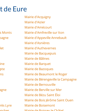
t de Eure
Mairie d'Acquigny
Mairie d'Aizier
Mairie d'Amécourt
es Monts
Mairie d'Amfreville sur Iton
mpagne
Mairie d'Appeville Annebault
Mairie d'Asnières
let
Mairie d'Authevernes
Mairie de Bacquepuis
Mairie de Bâlines
eine
Mairie de Barquet
Epte
Mairie de Bazoques
ons
Mairie de Beaumont le Roger
Mairie de Bérengeville la Campagne
Mairie de Bernouville
pagne
Mairie de Berville sur Mer
Mairie de Bézu Saint Éloi
Mairie de Bois Jérôme Saint Ouen
rès Lyre
Mairie de Boisemont
vanches
Mairie de Boissey le Châtel