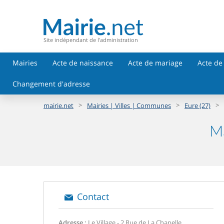
Site indépendant de l'administration
Mairies
Acte de naissance
Acte de mariage
Acte de
Changement d'adresse
>
>
>
mairie.net
Mairies | Villes | Communes
Eure (27)
Ma
Contact
Adresse :
Le Village - 2 Rue de La Chapelle