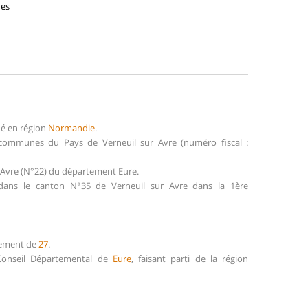
nes
ué en région
Normandie
.
 communes du Pays de Verneuil sur Avre (numéro fiscal :
r-Avre (N°22) du département Eure.
t dans le canton N°35 de Verneuil sur Avre dans la 1ère
rtement de
27
.
e Conseil Départemental de
Eure
, faisant parti de la région