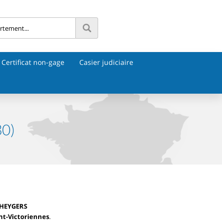
Certificat non-gage
Casier judiciaire
30)
HEYGERS
int-Victoriennes
.