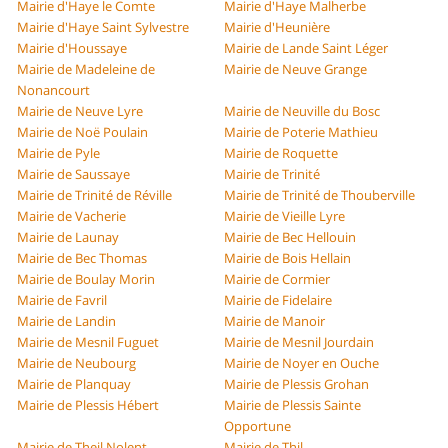
Mairie d'Haye le Comte
Mairie d'Haye Malherbe
Mairie d'Haye Saint Sylvestre
Mairie d'Heunière
Mairie d'Houssaye
Mairie de Lande Saint Léger
Mairie de Madeleine de
Mairie de Neuve Grange
Nonancourt
Mairie de Neuve Lyre
Mairie de Neuville du Bosc
Mairie de Noë Poulain
Mairie de Poterie Mathieu
Mairie de Pyle
Mairie de Roquette
Mairie de Saussaye
Mairie de Trinité
Mairie de Trinité de Réville
Mairie de Trinité de Thouberville
Mairie de Vacherie
Mairie de Vieille Lyre
Mairie de Launay
Mairie de Bec Hellouin
Mairie de Bec Thomas
Mairie de Bois Hellain
Mairie de Boulay Morin
Mairie de Cormier
Mairie de Favril
Mairie de Fidelaire
Mairie de Landin
Mairie de Manoir
Mairie de Mesnil Fuguet
Mairie de Mesnil Jourdain
Mairie de Neubourg
Mairie de Noyer en Ouche
Mairie de Planquay
Mairie de Plessis Grohan
Mairie de Plessis Hébert
Mairie de Plessis Sainte
Opportune
Mairie de Theil Nolent
Mairie de Thil