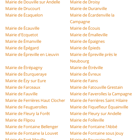
Mairie de Douville sur Andelle
Mairie de Droisy
Mairie de Drucourt
Mairie de Duranville
Mairie de Écaquelon
Mairie de Écardenville la
Campagne
Mairie de Écauville
Mairie de Écouis
Mairie d'Ecquetot
Mairie de Émalleville
Mairie de Émanville
Mairie de Épaignes
Mairie de Épégard
Mairie de Épieds
Mairie de Épreville en Lieuvin
Mairie de Épreville près le
Neubourg
Mairie de Étrépagny
Mairie de Étréville
Mairie de Éturqueraye
Mairie de Évreux
Mairie de Ézy sur Eure
Mairie de Fains
Mairie de Farceaux
Mairie de Fatouville Grestain
Mairie de Fauville
Mairie de Faverolles la Campagne
Mairie de Ferrières Haut Clocher
Mairie de Ferrières Saint Hilaire
Mairie de Feuguerolles
Mairie de Fiquefleur Équainville
Mairie de Fleury la Forêt
Mairie de Fleury sur Andelle
Mairie de Flipou
Mairie de Folleville
Mairie de Fontaine Bellenger
Mairie de Fontaine l'Abbé
Mairie de Fontaine la Louvet
Mairie de Fontaine sous Jouy
Mairie de Fort Moville
Mairie de Foucrainville