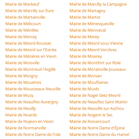
Mairie de Marbeuf
Mairie de Marcilly la Campagne
Mairie de Marcilly sur Eure
Mairie de Martagny
Mairie de Martainville
Mairie de Martot
Mairie de Mélicourt
Mairie de Ménesqueville
Mairie de Ménilles
Mairie de Menneval
Mairie de Mercey
Mairie de Merey
Mairie de Mesnil Rousset
Mairie de Mesnil sous Vienne
Mairie de Mesnil sur l'Estrée
Mairie de Mesnil Verclives
Mairie de Mézières en Vexin
Mairie de Miserey
Mairie de Moisville
Mairie de Montfort sur Risle
Mairie de Montreuil l'Argillé
Mairie de Morainville Jouveaux
Mairie de Morgny
Mairie de Morsan
Mairie de Mouettes
Mairie de Mouflaines
Mairie de Mousseaux Neuville
Mairie de Muids
Mairie de Muzy
Mairie de Nagel Séez Mesnil
Mairie de Neaufles Auvergny
Mairie de Neaufles Saint Martin
Mairie de Neuilly
Mairie de Neuville sur Authou
Mairie de Noards
Mairie de Nogent le Sec
Mairie de Nojeon en Vexin
Mairie de Nonancourt
Mairie de Normanville
Mairie de Notre Dame d'Épine
Mairie de Notre Dame de l'Isle
Mairie de Notre Dame du Hamel