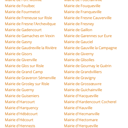
Mairie de Foulbec
Mairie de Fouqueville
Mairie de Fourmetot
Mairie de Franqueville
Mairie de Freneuse sur Risle
Mairie de Fresne Cauverville
Mairie de Fresne l'Archevêque
Mairie de Fresney
Mairie de Gadencourt
Mairie de Gaillon
Mairie de Gamaches en Vexin
Mairie de Garennes sur Eure
Mairie de Gasny
Mairie de Gauciel
Mairie de Gaudreville la Rivière
Mairie de Gauville la Campagne
Mairie de Gisors
Mairie de Giverny
Mairie de Giverville
Mairie de Glisolles
Mairie de Glos sur Risle
Mairie de Gournay le Guérin
Mairie de Grand Camp
Mairie de Grandvilliers
Mairie de Graveron Sémerville
Mairie de Gravigny
Mairie de Grosley sur Risle
Mairie de Grossœuvre
Mairie de Guerny
Mairie de Guichainville
Mairie de Guiseniers
Mairie d'Hacqueville
Mairie d'Harcourt
Mairie d'Hardencourt Cocherel
Mairie d'Harquency
Mairie d'Hauville
Mairie d'Hébécourt
Mairie d'Hecmanville
Mairie d'Hécourt
Mairie d'Hectomare
Mairie d'Hennezis
Mairie d'Herqueville