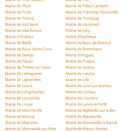
Mairie de Thuit
Mairie de Tilleul Lambert
Mairie de Torpt
Mairie de Tremblay Omonville
Mairie de Troncq
Mairie de Tronquay
Mairie de Val David
Mairie de Vaudreuil
Mairie de Vieil Évreux
Mairie de Léry
Mairie d'Andelys
Mairie d'Authieux
Mairie de Barils
Mairie de Baux de Breteuil
Mairie de Baux Sainte Croix
Mairie de Bottereaux
Mairie de Damps
Mairie d'Hogues
Mairie de Places
Mairie de Préaux
Mairie de Thilliers en Vexin
Mairie de Ventes
Mairie de Letteguives
Mairie de Lieurey
Mairie de Lignerolles
Mairie de Lilly
Mairie de Lisors
Mairie de Livet sur Authou
Mairie de Longchamps
Mairie de Lorleau
Mairie de Louversey
Mairie de Louviers
Mairie de Louye
Mairie de Lyons la Forêt
Mairie de Mainneville
Mairie de Malleville sur le Bec
Mairie de Malouy
Mairie de Mandeville
Mairie de Mandres
Mairie de Manneville la Raoult
Mairie de Manneville sur Risle
Mairie de Marais Vernier