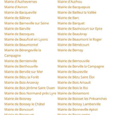
Mairie d'Authevernes
Mairie d'Authou
Mairie d'Aviron
Mairie de Bacquepuis
Mairie de Bacqueville
Mairie de Bailleul la Vallée
Mairie de Bâlines
Mairie de Barc
Mairie de Barneville sur Seine
Mairie de Barquet
Mairie de Barville
Mairie de Bazincourt sur Epte
Mairie de Bazoques
Mairie de Beaubray
Mairie de Beauficel en Lyons
Mairie de Beaumont le Roger
Mairie de Beaumontel
Mairie de Bémécourt
Mairie de Bérengeville la
Mairie de Bernay
Campagne
Mairie de Bernienville
Mairie de Bernouville
Mairie de Berthouville
Mairie de Berville la Campagne
Mairie de Berville sur Mer
Mairie de Beuzeville
Mairie de Bézu la Forêt
Mairie de Bézu Saint Éloi
Mairie de Bois Anzeray
Mairie de Bois Arnault
Mairie de Bois Jérôme Saint Ouen
Mairie de Bois le Roi
Mairie de Bois Normand près Lyre
Mairie de Boisemont
Mairie de Boisney
Mairie de Boisset les Prévanches
Mairie de Boissey le Châtel
Mairie de Boissy Lamberville
Mairie de Boncourt
Mairie de Bonneville Aptot
Mairie de Bosgouet
Mairie de Bosquentin