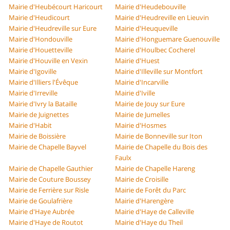
Mairie d'Heubécourt Haricourt
Mairie d'Heudebouville
Mairie d'Heudicourt
Mairie d'Heudreville en Lieuvin
Mairie d'Heudreville sur Eure
Mairie d'Heuqueville
Mairie d'Hondouville
Mairie d'Honguemare Guenouville
Mairie d'Houetteville
Mairie d'Houlbec Cocherel
Mairie d'Houville en Vexin
Mairie d'Huest
Mairie d'Igoville
Mairie d'Illeville sur Montfort
Mairie d'Illiers l'Évêque
Mairie d'Incarville
Mairie d'Irreville
Mairie d'Iville
Mairie d'Ivry la Bataille
Mairie de Jouy sur Eure
Mairie de Juignettes
Mairie de Jumelles
Mairie d'Habit
Mairie d'Hosmes
Mairie de Boissière
Mairie de Bonneville sur Iton
Mairie de Chapelle Bayvel
Mairie de Chapelle du Bois des
Faulx
Mairie de Chapelle Gauthier
Mairie de Chapelle Hareng
Mairie de Couture Boussey
Mairie de Croisille
Mairie de Ferrière sur Risle
Mairie de Forêt du Parc
Mairie de Goulafrière
Mairie d'Harengère
Mairie d'Haye Aubrée
Mairie d'Haye de Calleville
Mairie d'Haye de Routot
Mairie d'Haye du Theil