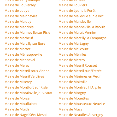
Mairie de Louversey
Mairie de Louviers
Mairie de Louye
Mairie de Lyons la Forêt
Mairie de Mainneville
Mairie de Malleville sur le Bec
Mairie de Malouy
Mairie de Mandeville
Mairie de Mandres
Mairie de Manneville la Raoult
Mairie de Manneville sur Risle
Mairie de Marais Vernier
Mairie de Marbeuf
Mairie de Marcilly la Campagne
Mairie de Marcilly sur Eure
Mairie de Martagny
Mairie de Martot
Mairie de Mélicourt
Mairie de Ménesqueville
Mairie de Ménilles
Mairie de Menneval
Mairie de Mercey
Mairie de Merey
Mairie de Mesnil Rousset
Mairie de Mesnil sous Vienne
Mairie de Mesnil sur l'Estrée
Mairie de Mesnil Verclives
Mairie de Mézières en Vexin
Mairie de Miserey
Mairie de Moisville
Mairie de Montfort sur Risle
Mairie de Montreuil l'Argillé
Mairie de Morainville Jouveaux
Mairie de Morgny
Mairie de Morsan
Mairie de Mouettes
Mairie de Mouflaines
Mairie de Mousseaux Neuville
Mairie de Muids
Mairie de Muzy
Mairie de Nagel Séez Mesnil
Mairie de Neaufles Auvergny