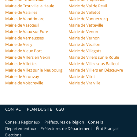
Mairie de Trouville la Haule
Mairie de Val de Reuil
Mairie de Valailles
Mairie de Valletot
Mairie de Vandrimare
Mairie de Vannecrocq
Mairie de Vascœuil
Mairie de Vatteville
Mairie de Vaux sur Eure
Mairie de Venon
Mairie de Verneusses
Mairie de Vernon
Mairie de Vesly
Mairie de Vézillon
Mairie de Vieux Port
Mairie de Villegats
Mairie de Villers en Vexin
Mairie de Villers sur le Roule
Mairie de Villettes
Mairie de Villez sous Bailleul
Mairie de Villez sur le Neubourg
Mairie de Villiers en Désœuvre
Mairie de Vironvay
Mairie de Vitot
Mairie de Voiscreville
Mairie de Vraiville
CONTACT
PLAN DU SITE
CGU
Conseils Régionaux
Préfectures de Région
Conseils
Départementaux
Préfectures de Département
État Français
Élections