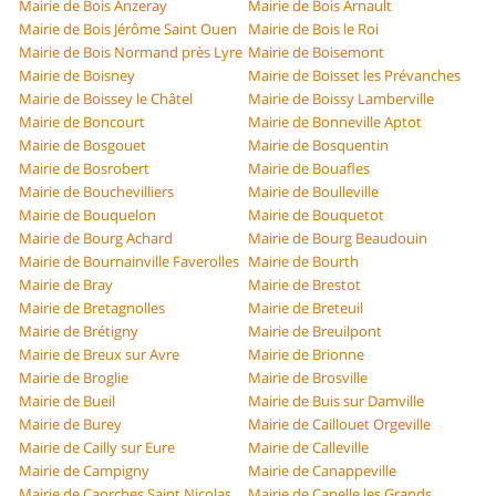
Mairie de Bois Anzeray
Mairie de Bois Arnault
Mairie de Bois Jérôme Saint Ouen
Mairie de Bois le Roi
Mairie de Bois Normand près Lyre
Mairie de Boisemont
Mairie de Boisney
Mairie de Boisset les Prévanches
Mairie de Boissey le Châtel
Mairie de Boissy Lamberville
Mairie de Boncourt
Mairie de Bonneville Aptot
Mairie de Bosgouet
Mairie de Bosquentin
Mairie de Bosrobert
Mairie de Bouafles
Mairie de Bouchevilliers
Mairie de Boulleville
Mairie de Bouquelon
Mairie de Bouquetot
Mairie de Bourg Achard
Mairie de Bourg Beaudouin
Mairie de Bournainville Faverolles
Mairie de Bourth
Mairie de Bray
Mairie de Brestot
Mairie de Bretagnolles
Mairie de Breteuil
Mairie de Brétigny
Mairie de Breuilpont
Mairie de Breux sur Avre
Mairie de Brionne
Mairie de Broglie
Mairie de Brosville
Mairie de Bueil
Mairie de Buis sur Damville
Mairie de Burey
Mairie de Caillouet Orgeville
Mairie de Cailly sur Eure
Mairie de Calleville
Mairie de Campigny
Mairie de Canappeville
Mairie de Caorches Saint Nicolas
Mairie de Capelle les Grands