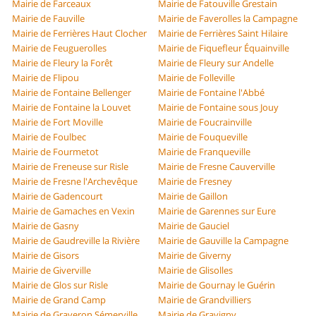
Mairie de Farceaux
Mairie de Fatouville Grestain
Mairie de Fauville
Mairie de Faverolles la Campagne
Mairie de Ferrières Haut Clocher
Mairie de Ferrières Saint Hilaire
Mairie de Feuguerolles
Mairie de Fiquefleur Équainville
Mairie de Fleury la Forêt
Mairie de Fleury sur Andelle
Mairie de Flipou
Mairie de Folleville
Mairie de Fontaine Bellenger
Mairie de Fontaine l'Abbé
Mairie de Fontaine la Louvet
Mairie de Fontaine sous Jouy
Mairie de Fort Moville
Mairie de Foucrainville
Mairie de Foulbec
Mairie de Fouqueville
Mairie de Fourmetot
Mairie de Franqueville
Mairie de Freneuse sur Risle
Mairie de Fresne Cauverville
Mairie de Fresne l'Archevêque
Mairie de Fresney
Mairie de Gadencourt
Mairie de Gaillon
Mairie de Gamaches en Vexin
Mairie de Garennes sur Eure
Mairie de Gasny
Mairie de Gauciel
Mairie de Gaudreville la Rivière
Mairie de Gauville la Campagne
Mairie de Gisors
Mairie de Giverny
Mairie de Giverville
Mairie de Glisolles
Mairie de Glos sur Risle
Mairie de Gournay le Guérin
Mairie de Grand Camp
Mairie de Grandvilliers
Mairie de Graveron Sémerville
Mairie de Gravigny