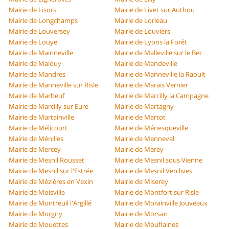
Mairie de Lisors
Mairie de Livet sur Authou
Mairie de Longchamps
Mairie de Lorleau
Mairie de Louversey
Mairie de Louviers
Mairie de Louye
Mairie de Lyons la Forêt
Mairie de Mainneville
Mairie de Malleville sur le Bec
Mairie de Malouy
Mairie de Mandeville
Mairie de Mandres
Mairie de Manneville la Raoult
Mairie de Manneville sur Risle
Mairie de Marais Vernier
Mairie de Marbeuf
Mairie de Marcilly la Campagne
Mairie de Marcilly sur Eure
Mairie de Martagny
Mairie de Martainville
Mairie de Martot
Mairie de Mélicourt
Mairie de Ménesqueville
Mairie de Ménilles
Mairie de Menneval
Mairie de Mercey
Mairie de Merey
Mairie de Mesnil Rousset
Mairie de Mesnil sous Vienne
Mairie de Mesnil sur l'Estrée
Mairie de Mesnil Verclives
Mairie de Mézières en Vexin
Mairie de Miserey
Mairie de Moisville
Mairie de Montfort sur Risle
Mairie de Montreuil l'Argillé
Mairie de Morainville Jouveaux
Mairie de Morgny
Mairie de Morsan
Mairie de Mouettes
Mairie de Mouflaines