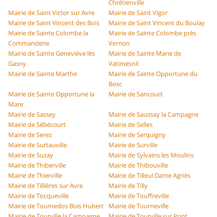
Chrétienville
Mairie de Saint Victor sur Avre
Mairie de Saint Vigor
Mairie de Saint Vincent des Bois
Mairie de Saint Vincent du Boulay
Mairie de Sainte Colombe la
Mairie de Sainte Colombe près
Commanderie
Vernon
Mairie de Sainte Geneviève lès
Mairie de Sainte Marie de
Gasny
Vatimesnil
Mairie de Sainte Marthe
Mairie de Sainte Opportune du
Bosc
Mairie de Sainte Opportune la
Mairie de Sancourt
Mare
Mairie de Sassey
Mairie de Saussay la Campagne
Mairie de Sébécourt
Mairie de Selles
Mairie de Serez
Mairie de Serquigny
Mairie de Surtauville
Mairie de Surville
Mairie de Suzay
Mairie de Sylvains les Moulins
Mairie de Thiberville
Mairie de Thibouville
Mairie de Thierville
Mairie de Tilleul Dame Agnès
Mairie de Tillières sur Avre
Mairie de Tilly
Mairie de Tocqueville
Mairie de Touffreville
Mairie de Tournedos Bois Hubert
Mairie de Tourneville
Mairie de Tourville la Campagne
Mairie de Tourville sur Pont