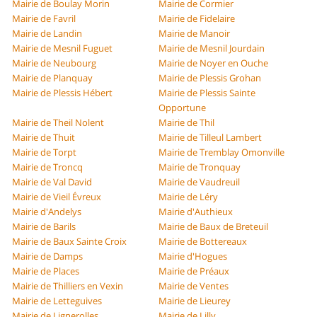
Mairie de Boulay Morin
Mairie de Cormier
Mairie de Favril
Mairie de Fidelaire
Mairie de Landin
Mairie de Manoir
Mairie de Mesnil Fuguet
Mairie de Mesnil Jourdain
Mairie de Neubourg
Mairie de Noyer en Ouche
Mairie de Planquay
Mairie de Plessis Grohan
Mairie de Plessis Hébert
Mairie de Plessis Sainte
Opportune
Mairie de Theil Nolent
Mairie de Thil
Mairie de Thuit
Mairie de Tilleul Lambert
Mairie de Torpt
Mairie de Tremblay Omonville
Mairie de Troncq
Mairie de Tronquay
Mairie de Val David
Mairie de Vaudreuil
Mairie de Vieil Évreux
Mairie de Léry
Mairie d'Andelys
Mairie d'Authieux
Mairie de Barils
Mairie de Baux de Breteuil
Mairie de Baux Sainte Croix
Mairie de Bottereaux
Mairie de Damps
Mairie d'Hogues
Mairie de Places
Mairie de Préaux
Mairie de Thilliers en Vexin
Mairie de Ventes
Mairie de Letteguives
Mairie de Lieurey
Mairie de Lignerolles
Mairie de Lilly