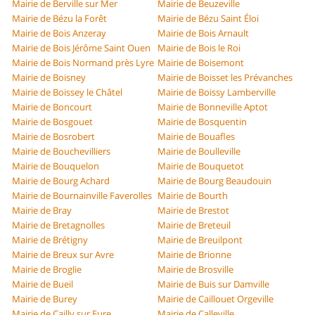
Mairie de Berville sur Mer
Mairie de Beuzeville
Mairie de Bézu la Forêt
Mairie de Bézu Saint Éloi
Mairie de Bois Anzeray
Mairie de Bois Arnault
Mairie de Bois Jérôme Saint Ouen
Mairie de Bois le Roi
Mairie de Bois Normand près Lyre
Mairie de Boisemont
Mairie de Boisney
Mairie de Boisset les Prévanches
Mairie de Boissey le Châtel
Mairie de Boissy Lamberville
Mairie de Boncourt
Mairie de Bonneville Aptot
Mairie de Bosgouet
Mairie de Bosquentin
Mairie de Bosrobert
Mairie de Bouafles
Mairie de Bouchevilliers
Mairie de Boulleville
Mairie de Bouquelon
Mairie de Bouquetot
Mairie de Bourg Achard
Mairie de Bourg Beaudouin
Mairie de Bournainville Faverolles
Mairie de Bourth
Mairie de Bray
Mairie de Brestot
Mairie de Bretagnolles
Mairie de Breteuil
Mairie de Brétigny
Mairie de Breuilpont
Mairie de Breux sur Avre
Mairie de Brionne
Mairie de Broglie
Mairie de Brosville
Mairie de Bueil
Mairie de Buis sur Damville
Mairie de Burey
Mairie de Caillouet Orgeville
Mairie de Cailly sur Eure
Mairie de Calleville